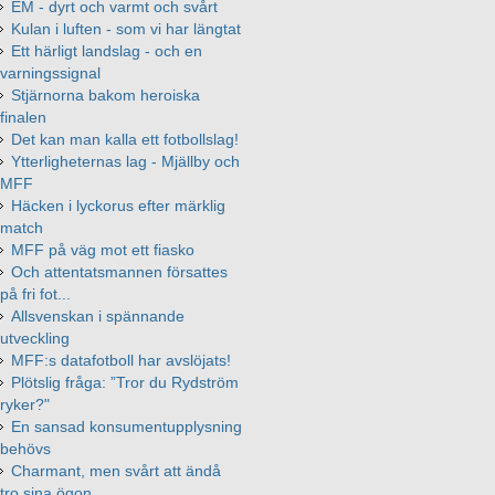
EM - dyrt och varmt och svårt
Kulan i luften - som vi har längtat
Ett härligt landslag - och en
varningssignal
Stjärnorna bakom heroiska
finalen
Det kan man kalla ett fotbollslag!
Ytterligheternas lag - Mjällby och
MFF
Häcken i lyckorus efter märklig
match
MFF på väg mot ett fiasko
Och attentatsmannen försattes
på fri fot...
Allsvenskan i spännande
utveckling
MFF:s datafotboll har avslöjats!
Plötslig fråga: ”Tror du Rydström
ryker?"
En sansad konsumentupplysning
behövs
Charmant, men svårt att ändå
tro sina ögon