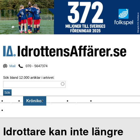
Mail
070 - 5647374
Sök bland 12.000 artiklar i arkivet:
Nyheter
Krönikor
Sport & spel
Nyhetsbrev
Arkiv
Om Idrottens Affärer
Idrottare kan inte längre