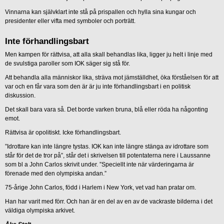
Vinnarna kan självklart inte stå på prispallen och hylla sina kungar och
presidenter eller vifta med symboler och porträtt.
Inte förhandlingsbart
Men kampen för rättvisa, att alla skall behandlas lika, ligger ju helt i linje med
de svulstiga paroller som IOK säger sig stå för.
Att behandla alla människor lika, sträva mot jämställdhet, öka förståelsen för att
var och en får vara som den är är ju inte förhandlingsbart i en politisk
diskussion.
Det skall bara vara så. Det borde varken bruna, blå eller röda ha någonting
emot.
Rättvisa är opolitiskt. Icke förhandlingsbart.
”Idrottare kan inte längre tystas. IOK kan inte längre stänga av idrottare som
står för det de tror på”, står det i skrivelsen till potentaterna nere i Laussanne
som bl a John Carlos skrivit under. ”Speciellt inte när värderingarna är
förenade med den olympiska andan.”
75-årige John Carlos, född i Harlem i New York, vet vad han pratar om.
Han har varit med förr. Och han är en del av en av de vackraste bilderna i det
väldiga olympiska arkivet.