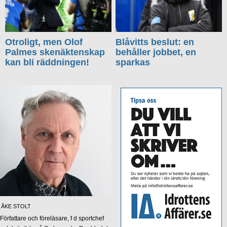
Otroligt, men Olof
Blåvitts beslut: en
Palmes skenäktenskap
behåller jobbet, en
kan bli räddningen!
sparkas
ÅKE STOLT
Författare och föreläsare, f d sportchef