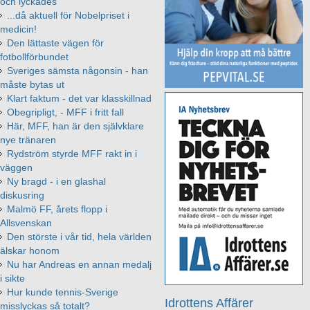
och lyckades
...då aktuell för Nobelpriset i
medicin!
Den lättaste vägen för
fotbollförbundet
Sveriges sämsta någonsin - han
måste bytas ut
Klart faktum - det var klasskillnad
Obegripligt, - MFF i fritt fall
Här, MFF, han är den självklare
nye tränaren
Rydström styrde MFF rakt in i
väggen
Ny bragd - i en glashal
diskusring
Malmö FF, årets flopp i
Allsvenskan
Den störste i vår tid, hela världen
älskar honom
Nu har Andreas en annan medalj
i sikte
Hur kunde tennis-Sverige
Idrottens Affärer
misslyckas så totalt?