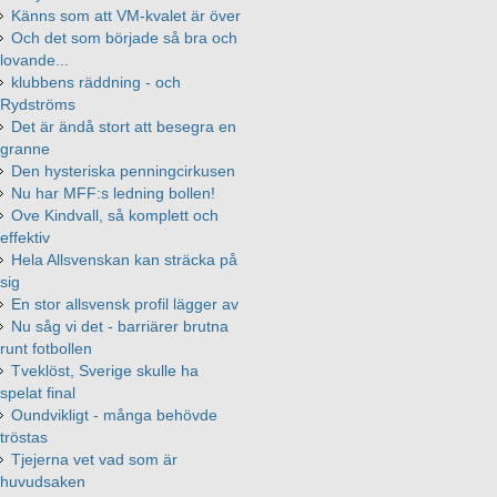
Känns som att VM-kvalet är över
Och det som började så bra och
lovande...
klubbens räddning - och
Rydströms
Det är ändå stort att besegra en
granne
Den hysteriska penningcirkusen
Nu har MFF:s ledning bollen!
Ove Kindvall, så komplett och
effektiv
Hela Allsvenskan kan sträcka på
sig
En stor allsvensk profil lägger av
Nu såg vi det - barriärer brutna
runt fotbollen
Tveklöst, Sverige skulle ha
spelat final
Oundvikligt - många behövde
tröstas
Tjejerna vet vad som är
huvudsaken