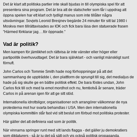
Det är klart att politiska partier inte skall bjudas in till olympiska spel för att
presentera sina program. Det är bra att de statschefer som får i uppdrag att
öppna spelen har ett klart och tydligt manus som inte tillåter några
utsvävningar. Sovjets Leonid Bresjnev begärde 24 minuter för sitt tal 1980 i
Moskva men tillrättavisades av IOK och fick bara läsa den statuerade frasen
”Härmed förklarar jag….för öppnade.”
Vad är politik?
Men kampen för jämlikhet och rättvisa är inte vänster eller höger eller
partipolitik överhuvudtaget. Det är bara självklart - och vanligt mänskligt sunt
förnuft.
John Carlos och Tommie Smith hade nog förhoppningar på att det
sammanhang de uppträdde i, den plattform de sprungit till sig, det medialjus de
hade på sig skulle ge en bättre politisk effekt. De bara föstes undan, John
Carlos fick till och med ta emot mordhot och nu, femtiotvå år senare, träder
Carlos in på arenan igen för att ge sitt stöd.
Internationella idrottsligor, organisationer och arrangörer välkomnar de nya
protesterna mot hur svarta behandlas i USA. Men den internationella
olympiska kommittén står fast vid sitt beslut om förbud mot politiska protester.
Här gäller det att definiera vad som är politik.
När vinnarna springer runt med sitt lands flagga - det gäller ju demokratiers
som diktaturers - så är ju det på sätt och vis också politisk propaganda.