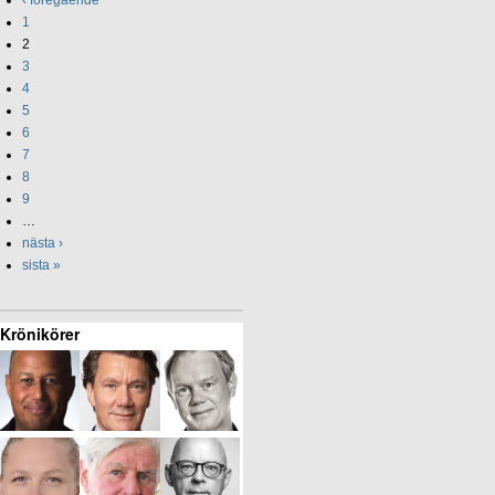
‹ föregående
1
2
3
4
5
6
7
8
9
…
nästa ›
sista »
Krönikörer