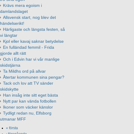
Krävs mera egoism i
damlandslaget
Allsvensk start, nog blev det
händelserikt!
Härligaste och längsta festen, så
vi längtar
Kjol eller kavaj saknar betydelse
En fulländad femmil - Frida
gjorde allt rätt
Och i Edvin har vi vår manlige
skidstjärna
Ta Mildhs ord på allvar
Återtar kommunen sina pengar?
Tack och lov att TV sänder
skidskytte
Han insåg inte sitt eget bästa
Nytt par kan vända fotbollen
Ikoner som väcker känslor
Tydligt redan nu, Elfsborg
utmanar MFF
« första