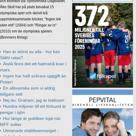
och krönikör på Sydsvenska Dagbladet.
Åke Stolt har på plats bevakat 15
olympiska spel och skrivit två
uppmärksammade böcker, "Ingen lek
utan eld" (2004) och "Ringar av is"
(2010) om de olympiska spelen.
(Bonniers förlag)
Han är störst av alla - hur kan
Ståhl ratas?
Ändå finns det ett halmstrå kvar i
mars
Ingen har haft svårare uppgift än
Potter!
En allsvenska som vi aldrig
tidigare sett
Nej du, Graham, jag är tveksam
Hundra miljoner till ett förbund är
pengar i sjön
Hur länge är publiken lojal när
MFF sviker
Utmanade etablissemanget -