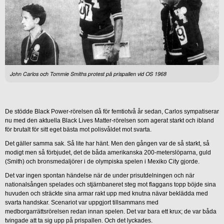
John Carlos och Tommie Smiths protest på prispallen vid OS 1968
De stödde Black Power-rörelsen då för femtiotvå år sedan, Carlos sympatiserar
nu med den aktuella Black Lives Matter-rörelsen som agerat starkt och ibland
för brutalt för sitt eget bästa mot polisvåldet mot svarta.
Det gäller samma sak. Så lite har hänt. Men den gången var de så starkt, så
modigt men så förbjudet, det de båda amerikanska 200-meterslöparna, guld
(Smith) och bronsmedaljörer i de olympiska spelen i Mexiko City gjorde.
Det var ingen spontan händelse när de under prisutdelningen och när
nationalsången spelades och stjärnbaneret steg mot flaggans topp böjde sina
huvuden och sträckte sina armar rakt upp med knutna nävar beklädda med
svarta handskar. Scenariot var uppgjort tillsammans med
medborgarrättsrörelsen redan innan spelen. Det var bara ett krux; de var båda
tvingade att ta sig upp på prispallen. Och det lyckades.