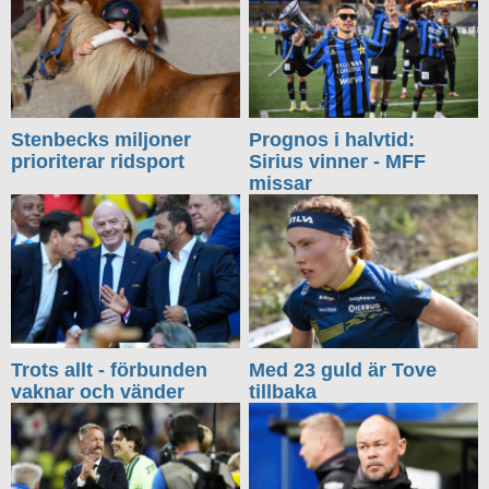
Stenbecks miljoner
Prognos i halvtid:
prioriterar ridsport
Sirius vinner - MFF
missar
Trots allt - förbunden
Med 23 guld är Tove
vaknar och vänder
tillbaka