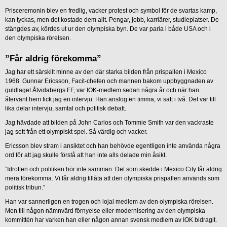
Prisceremonin blev en fredlig, vacker protest och symbol för de svartas kamp,
kan tyckas, men det kostade dem allt. Pengar, jobb, karriärer, studieplatser. De
stängdes av, kördes ut ur den olympiska byn. De var paria i både USA och i
den olympiska rörelsen.
”Får aldrig förekomma”
Jag har ett särskilt minne av den där starka bilden från prispallen i Mexico
1968. Gunnar Ericsson, Facit-chefen och mannen bakom uppbyggnaden av
guldlaget Åtvidabergs FF, var IOK-medlem sedan några år och när han
återvänt hem fick jag en intervju. Han anslog en timma, vi satt i två. Det var till
lika delar intervju, samtal och politisk debatt.
Jag hävdade att bilden på John Carlos och Tommie Smith var den vackraste
jag sett från ett olympiskt spel. Så värdig och vacker.
Ericsson blev stram i ansiktet och han behövde egentligen inte använda några
ord för att jag skulle förstå att han inte alls delade min åsikt.
”Idrotten och politiken hör inte samman. Det som skedde i Mexico City får aldrig
mera förekomma. Vi får aldrig tillåta att den olympiska prispallen används som
politisk tribun.”
Han var sannerligen en trogen och lojal medlem av den olympiska rörelsen.
Men till någon nämnvärd förnyelse eller modernisering av den olympiska
kommittén har varken han eller någon annan svensk medlem av IOK bidragit.