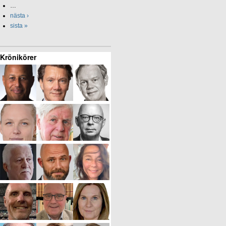
…
nästa ›
sista »
Krönikörer