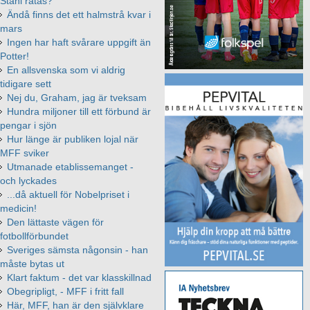
Ståhl ratas?
Ändå finns det ett halmstrå kvar i
mars
Ingen har haft svårare uppgift än
Potter!
En allsvenska som vi aldrig
tidigare sett
Nej du, Graham, jag är tveksam
Hundra miljoner till ett förbund är
pengar i sjön
Hur länge är publiken lojal när
MFF sviker
Utmanade etablissemanget -
och lyckades
...då aktuell för Nobelpriset i
medicin!
Den lättaste vägen för
fotbollförbundet
Sveriges sämsta någonsin - han
måste bytas ut
Klart faktum - det var klasskillnad
Obegripligt, - MFF i fritt fall
Här, MFF, han är den självklare