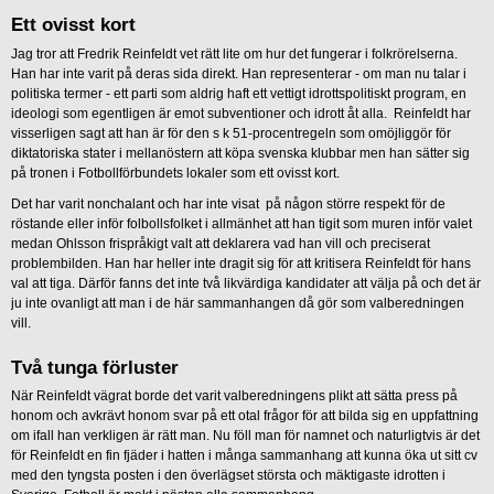
Ett ovisst kort
Jag tror att Fredrik Reinfeldt vet rätt lite om hur det fungerar i folkrörelserna.
Han har inte varit på deras sida direkt. Han representerar - om man nu talar i
politiska termer - ett parti som aldrig haft ett vettigt idrottspolitiskt program, en
ideologi som egentligen är emot subventioner och idrott åt alla. Reinfeldt har
visserligen sagt att han är för den s k 51-procentregeln som omöjliggör för
diktatoriska stater i mellanöstern att köpa svenska klubbar men han sätter sig
på tronen i Fotbollförbundets lokaler som ett ovisst kort.
Det har varit nonchalant och har inte visat på någon större respekt för de
röstande eller inför folbollsfolket i allmänhet att han tigit som muren inför valet
medan Ohlsson frispråkigt valt att deklarera vad han vill och preciserat
problembilden. Han har heller inte dragit sig för att kritisera Reinfeldt för hans
val att tiga. Därför fanns det inte två likvärdiga kandidater att välja på och det är
ju inte ovanligt att man i de här sammanhangen då gör som valberedningen
vill.
Två tunga förluster
När Reinfeldt vägrat borde det varit valberedningens plikt att sätta press på
honom och avkrävt honom svar på ett otal frågor för att bilda sig en uppfattning
om ifall han verkligen är rätt man. Nu föll man för namnet och naturligtvis är det
för Reinfeldt en fin fjäder i hatten i många sammanhang att kunna öka ut sitt cv
med den tyngsta posten i den överlägset största och mäktigaste idrotten i