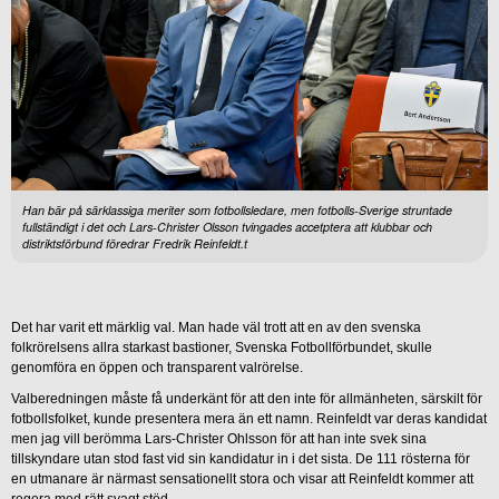
Han bär på särklassiga meriter som fotbollsledare, men fotbolls-Sverige struntade
fullständigt i det och Lars-Christer Olsson tvingades accetptera att klubbar och
distriktsförbund föredrar Fredrik Reinfeldt.t
Det har varit ett märklig val. Man hade väl trott att en av den svenska
folkrörelsens allra starkast bastioner, Svenska Fotbollförbundet, skulle
genomföra en öppen och transparent valrörelse.
Valberedningen måste få underkänt för att den inte för allmänheten, särskilt för
fotbollsfolket, kunde presentera mera än ett namn. Reinfeldt var deras kandidat
men jag vill berömma Lars-Christer Ohlsson för att han inte svek sina
tillskyndare utan stod fast vid sin kandidatur in i det sista. De 111 rösterna för
en utmanare är närmast sensationellt stora och visar att Reinfeldt kommer att