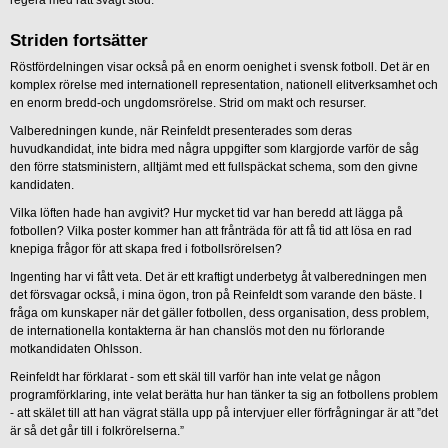
regera med rätt svagt stöd.
Striden fortsätter
Röstfördelningen visar också på en enorm oenighet i svensk fotboll. Det är en
komplex rörelse med internationell representation, nationell elitverksamhet och
en enorm bredd-och ungdomsrörelse. Strid om makt och resurser.
Valberedningen kunde, när Reinfeldt presenterades som deras
huvudkandidat, inte bidra med några uppgifter som klargjorde varför de såg
den förre statsministern, alltjämt med ett fullspäckat schema, som den givne
kandidaten.
Vilka löften hade han avgivit? Hur mycket tid var han beredd att lägga på
fotbollen? Vilka poster kommer han att frånträda för att få tid att lösa en rad
knepiga frågor för att skapa fred i fotbollsrörelsen?
Ingenting har vi fått veta. Det är ett kraftigt underbetyg åt valberedningen men
det försvagar också, i mina ögon, tron på Reinfeldt som varande den bäste. I
fråga om kunskaper när det gäller fotbollen, dess organisation, dess problem,
de internationella kontakterna är han chanslös mot den nu förlorande
motkandidaten Ohlsson.
Reinfeldt har förklarat - som ett skäl till varför han inte velat ge någon
programförklaring, inte velat berätta hur han tänker ta sig an fotbollens problem
- att skälet till att han vägrat ställa upp på intervjuer eller förfrågningar är att ”det
är så det går till i folkrörelserna.”