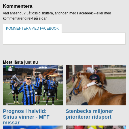
Kommentera
Vad anser du? Låt oss diskutera, antingen med Facebook – eller med
kommentarer direkt på sidan.
KOMMENTERA MED FACEBOOK
KOMMENTERA UTAN FACEBOOK
Mest lästa just nu
Prognos i halvtid:
Stenbecks miljoner
Sirius vinner - MFF
prioriterar ridsport
missar