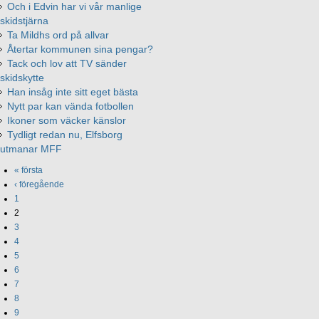
Och i Edvin har vi vår manlige
skidstjärna
Ta Mildhs ord på allvar
Återtar kommunen sina pengar?
Tack och lov att TV sänder
skidskytte
Han insåg inte sitt eget bästa
Nytt par kan vända fotbollen
Ikoner som väcker känslor
Tydligt redan nu, Elfsborg
utmanar MFF
« första
‹ föregående
1
2
3
4
5
6
7
8
9