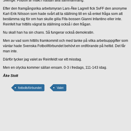
Sverige. Fotboll är makt i nästan alla sammanhang.
Efter den framgångsrika arbetsmyran Lars-Åke Lagrell fick SvFF den anonyme
Karl-Erik Nilsson som hade svårt att ta ställning till en så enkel fråga som att
bestämma sig för om han skulle gilla Fifa-bossen Gianni Infantino eller inte.
Reinfelt har hittills vägrat ta ställning också i den frågan.
Nu skall han ha sin chans. Så fungerar också demokratin.
Men av vad som hittills framkommit och med tanke på vilka arbetsuppgifter som
väntar hade Svenska Fotbollförbundet behövt en ordförande på heltid. Det får
man inte.
Därför tycker jag valet av Reinfeldt var ett misstag.
Men en olycka kommer sällan ensam. 0-3 i fredags, 111-143 idag.
Åke Stolt
fotbollsförbundet
Valet