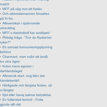
match
MFF på väg mot ett fiasko
Och attentatsmannen försattes
på fri fot...
Allsvenskan i spännande
utveckling
MFF:s datafotboll har avslöjats!
Plötslig fråga: ”Tror du Rydström
ryker?"
En sansad konsumentupplysning
behövs
Charmant, men svårt att ändå
tro sina ögon
Krävs mera egoism i
damlandslaget
Allsvensk start, nog blev det
händelserikt!
Härligaste och längsta festen, så
vi längtar
Kjol eller kavaj saknar betydelse
En fulländad femmil - Frida
gjorde allt rätt