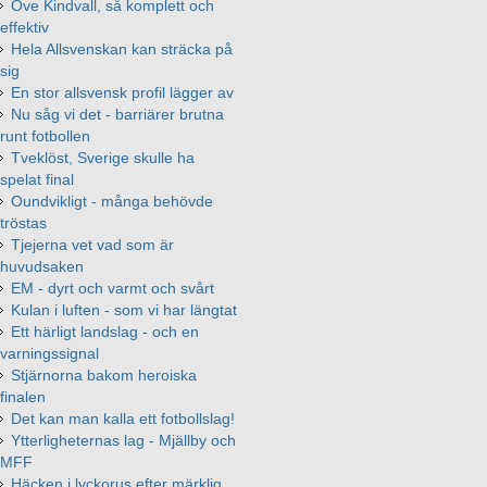
Ove Kindvall, så komplett och
effektiv
Hela Allsvenskan kan sträcka på
sig
En stor allsvensk profil lägger av
Nu såg vi det - barriärer brutna
runt fotbollen
Tveklöst, Sverige skulle ha
spelat final
Oundvikligt - många behövde
tröstas
Tjejerna vet vad som är
huvudsaken
EM - dyrt och varmt och svårt
Kulan i luften - som vi har längtat
Ett härligt landslag - och en
varningssignal
Stjärnorna bakom heroiska
finalen
Det kan man kalla ett fotbollslag!
Ytterligheternas lag - Mjällby och
MFF
Häcken i lyckorus efter märklig