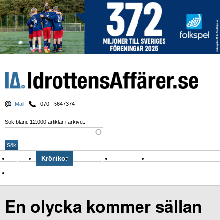
Mail
070 - 5647374
Sök bland 12.000 artiklar i arkivet:
Nyheter
Krönikor
Sport & spel
Nyhetsbrev
Arkiv
Om Idrottens Affärer
En olycka kommer sällan