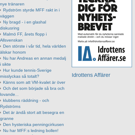
nye tränaren
Rydström styrde MFF rakt in i
väggen
Ny bragd - i en glashal
diskusring
Malmö FF, årets flopp i
Allsvenskan
Den störste i vår tid, hela världen
älskar honom
Nu har Andreas en annan medalj
i sikte
Hur kunde tennis-Sverige
Idrottens Affärer
misslyckas så totalt?
Känns som att VM-kvalet är över
Och det som började så bra och
lovande...
klubbens räddning - och
Rydströms
Det är ändå stort att besegra en
granne
Den hysteriska penningcirkusen
Nu har MFF:s ledning bollen!