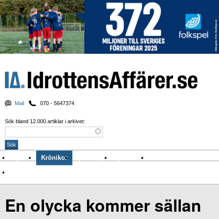
Mail
070 - 5647374
Sök bland 12.000 artiklar i arkivet:
Nyheter
Krönikor
Sport & spel
Nyhetsbrev
Arkiv
Om Idrottens Affärer
En olycka kommer sällan