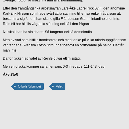
Sverige. Fotboll är makt i nästan alla sammanhang.
Efter den framgångsrika arbetsmyran Lars-Åke Lagrell fick SvFF den anonyme
Karl-Erik Nilsson som hade svårt att ta ställning till en så enkel fråga som att
bestämma sig för om han skulle gilla Fifa-bossen Gianni Infantino eller inte.
Reinfelt har hittills vägrat ta ställning också i den frågan.
Nu skall han ha sin chans. Så fungerar också demokratin.
Men av vad som hittills framkommit och med tanke på vilka arbetsuppgifter som
väntar hade Svenska Fotbollförbundet behövt en ordförande på heltid. Det får
man inte.
Därför tycker jag valet av Reinfeldt var ett misstag.
Men en olycka kommer sällan ensam. 0-3 i fredags, 111-143 idag.
Åke Stolt
fotbollsförbundet
Valet