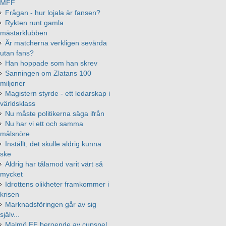
MFF
Frågan - hur lojala är fansen?
Rykten runt gamla
mästarklubben
Är matcherna verkligen sevärda
utan fans?
Han hoppade som han skrev
Sanningen om Zlatans 100
miljoner
Magistern styrde - ett ledarskap i
världsklass
Nu måste politikerna säga ifrån
Nu har vi ett och samma
målsnöre
Inställt, det skulle aldrig kunna
ske
Aldrig har tålamod varit värt så
mycket
Idrottens olikheter framkommer i
krisen
Marknadsföringen går av sig
själv...
Malmö FF beroende av cupspel