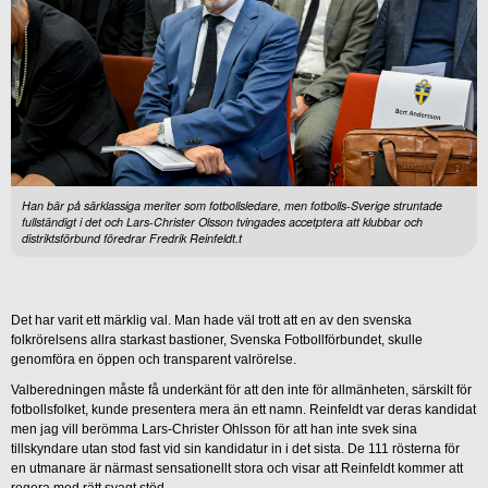
Han bär på särklassiga meriter som fotbollsledare, men fotbolls-Sverige struntade
fullständigt i det och Lars-Christer Olsson tvingades accetptera att klubbar och
distriktsförbund föredrar Fredrik Reinfeldt.t
Det har varit ett märklig val. Man hade väl trott att en av den svenska
folkrörelsens allra starkast bastioner, Svenska Fotbollförbundet, skulle
genomföra en öppen och transparent valrörelse.
Valberedningen måste få underkänt för att den inte för allmänheten, särskilt för
fotbollsfolket, kunde presentera mera än ett namn. Reinfeldt var deras kandidat
men jag vill berömma Lars-Christer Ohlsson för att han inte svek sina
tillskyndare utan stod fast vid sin kandidatur in i det sista. De 111 rösterna för
en utmanare är närmast sensationellt stora och visar att Reinfeldt kommer att