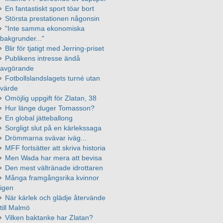
En fantastiskt sport töar bort
Största prestationen någonsin
"Inte samma ekonomiska
bakgrunder..."
Blir för tjatigt med Jerring-priset
Publikens intresse ändå
avgörande
Fotbollslandslagets turné utan
värde
Omöjlig uppgift för Zlatan, 38
Hur länge duger Tomasson?
En global jätteballong
Sorgligt slut på en kärlekssaga
Drömmarna svävar iväg...
MFF fortsätter att skriva historia
Men Wada har mera att bevisa
Den mest vältränade idrottaren
Många framgångsrika kvinnor
igen
När kärlek och glädje återvände
till Malmö
Vilken baktanke har Zlatan?