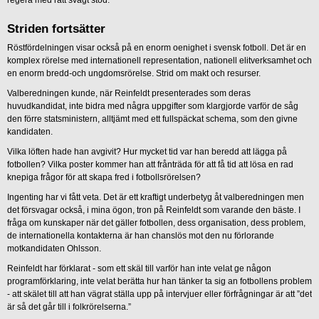
regera med rätt svagt stöd.
Striden fortsätter
Röstfördelningen visar också på en enorm oenighet i svensk fotboll. Det är en
komplex rörelse med internationell representation, nationell elitverksamhet och
en enorm bredd-och ungdomsrörelse. Strid om makt och resurser.
Valberedningen kunde, när Reinfeldt presenterades som deras
huvudkandidat, inte bidra med några uppgifter som klargjorde varför de såg
den förre statsministern, alltjämt med ett fullspäckat schema, som den givne
kandidaten.
Vilka löften hade han avgivit? Hur mycket tid var han beredd att lägga på
fotbollen? Vilka poster kommer han att frånträda för att få tid att lösa en rad
knepiga frågor för att skapa fred i fotbollsrörelsen?
Ingenting har vi fått veta. Det är ett kraftigt underbetyg åt valberedningen men
det försvagar också, i mina ögon, tron på Reinfeldt som varande den bäste. I
fråga om kunskaper när det gäller fotbollen, dess organisation, dess problem,
de internationella kontakterna är han chanslös mot den nu förlorande
motkandidaten Ohlsson.
Reinfeldt har förklarat - som ett skäl till varför han inte velat ge någon
programförklaring, inte velat berätta hur han tänker ta sig an fotbollens problem
- att skälet till att han vägrat ställa upp på intervjuer eller förfrågningar är att ”det
är så det går till i folkrörelserna.”