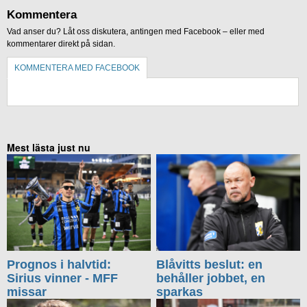
Kommentera
Vad anser du? Låt oss diskutera, antingen med Facebook – eller med
kommentarer direkt på sidan.
KOMMENTERA MED FACEBOOK
KOMMENTERA UTAN FACEBOOK
Mest lästa just nu
Prognos i halvtid:
Blåvitts beslut: en
Sirius vinner - MFF
behåller jobbet, en
missar
sparkas