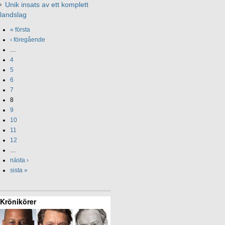
Unik insats av ett komplett
landslag
« första
‹ föregående
…
4
5
6
7
8
9
10
11
12
…
nästa ›
sista »
Krönikörer