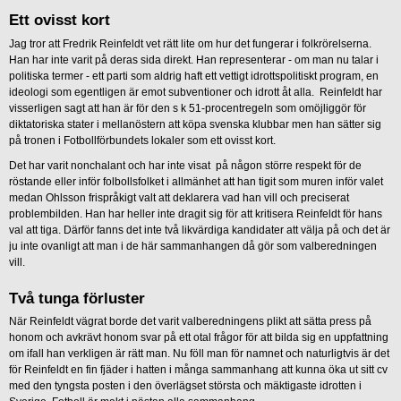
Ett ovisst kort
Jag tror att Fredrik Reinfeldt vet rätt lite om hur det fungerar i folkrörelserna.
Han har inte varit på deras sida direkt. Han representerar - om man nu talar i
politiska termer - ett parti som aldrig haft ett vettigt idrottspolitiskt program, en
ideologi som egentligen är emot subventioner och idrott åt alla. Reinfeldt har
visserligen sagt att han är för den s k 51-procentregeln som omöjliggör för
diktatoriska stater i mellanöstern att köpa svenska klubbar men han sätter sig
på tronen i Fotbollförbundets lokaler som ett ovisst kort.
Det har varit nonchalant och har inte visat på någon större respekt för de
röstande eller inför folbollsfolket i allmänhet att han tigit som muren inför valet
medan Ohlsson frispråkigt valt att deklarera vad han vill och preciserat
problembilden. Han har heller inte dragit sig för att kritisera Reinfeldt för hans
val att tiga. Därför fanns det inte två likvärdiga kandidater att välja på och det är
ju inte ovanligt att man i de här sammanhangen då gör som valberedningen
vill.
Två tunga förluster
När Reinfeldt vägrat borde det varit valberedningens plikt att sätta press på
honom och avkrävt honom svar på ett otal frågor för att bilda sig en uppfattning
om ifall han verkligen är rätt man. Nu föll man för namnet och naturligtvis är det
för Reinfeldt en fin fjäder i hatten i många sammanhang att kunna öka ut sitt cv
med den tyngsta posten i den överlägset största och mäktigaste idrotten i