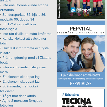
än guld
Inte ens Corona kunde stoppa
Armando
Söndersparkad 82, hjälte 86,
medaljör 90, dopad 94
Ett TV4-försök att leka
fotbollsgala
Inte rätt tilfälle att mäta krafterna
Kanske klokast att släcka ner
totalt
Guldfest inför tomma och tysta
läktare
Från ungdomligt mod till Zlatans
begär
Intressant damlandslag lovar
mera
Ett ekonomiskt dopat lag
Ett ekonomiskt dopat lag
Spännande, men också
tveksamt
Tåget mot det okända
Agne Simonsson förnyade
fotbollen