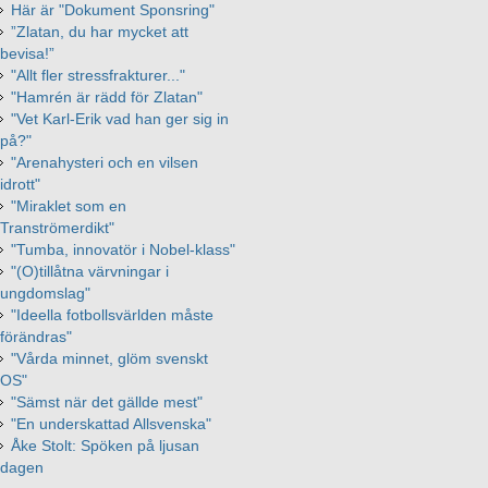
Här är "Dokument Sponsring"
”Zlatan, du har mycket att
bevisa!”
"Allt fler stressfrakturer..."
"Hamrén är rädd för Zlatan"
"Vet Karl-Erik vad han ger sig in
på?"
"Arenahysteri och en vilsen
idrott"
"Miraklet som en
Tranströmerdikt"
"Tumba, innovatör i Nobel-klass"
"(O)tillåtna värvningar i
ungdomslag"
"Ideella fotbollsvärlden måste
förändras"
"Vårda minnet, glöm svenskt
OS"
"Sämst när det gällde mest"
"En underskattad Allsvenska"
Åke Stolt: Spöken på ljusan
dagen