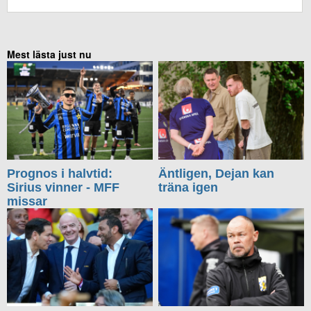
Mest lästa just nu
Prognos i halvtid:
Äntligen, Dejan kan
Sirius vinner - MFF
träna igen
missar