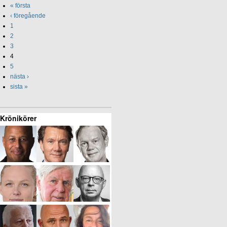
« första
‹ föregående
1
2
3
4
5
nästa ›
sista »
Krönikörer