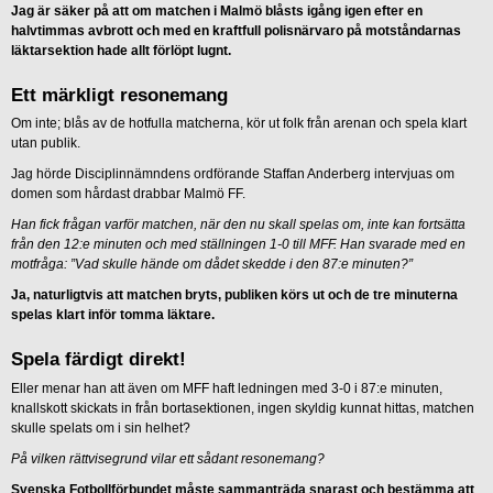
Jag är säker på att om matchen i Malmö blåsts igång igen efter en
halvtimmas avbrott och med en kraftfull polisnärvaro på motståndarnas
läktarsektion hade allt förlöpt lugnt.
Ett märkligt resonemang
Om inte; blås av de hotfulla matcherna, kör ut folk från arenan och spela klart
utan publik.
Jag hörde Disciplinnämndens ordförande Staffan Anderberg intervjuas om
domen som hårdast drabbar Malmö FF.
Han fick frågan varför matchen, när den nu skall spelas om, inte kan fortsätta
från den 12:e minuten och med ställningen 1-0 till MFF. Han svarade med en
motfråga: ”Vad skulle hände om dådet skedde i den 87:e minuten?”
Ja, naturligtvis att matchen bryts, publiken körs ut och de tre minuterna
spelas klart inför tomma läktare.
Spela färdigt direkt!
Eller menar han att även om MFF haft ledningen med 3-0 i 87:e minuten,
knallskott skickats in från bortasektionen, ingen skyldig kunnat hittas, matchen
skulle spelats om i sin helhet?
På vilken rättvisegrund vilar ett sådant resonemang?
Svenska Fotbollförbundet måste sammanträda snarast och bestämma att