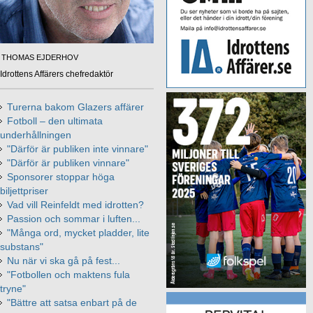
THOMAS EJDERHOV
Idrottens Affärers chefredaktör
Turerna bakom Glazers affärer
Fotboll – den ultimata
underhållningen
"Därför är publiken inte vinnare"
"Därför är publiken vinnare"
Sponsorer stoppar höga
biljettpriser
Vad vill Reinfeldt med idrotten?
Passion och sommar i luften...
"Många ord, mycket pladder, lite
substans"
Nu när vi ska gå på fest...
"Fotbollen och maktens fula
tryne"
"Bättre att satsa enbart på de