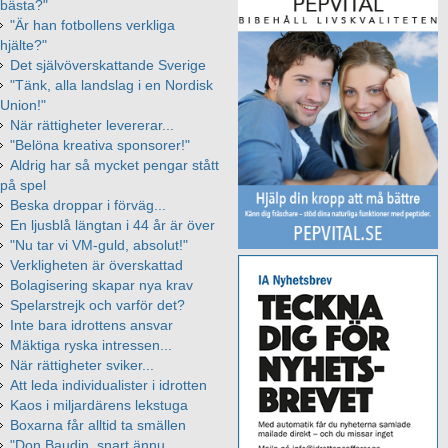
bästa?"
"Är han fotbollens verkliga
hjälte?"
Det självöverskattande Sverige
"Tänk, alla landslag i en Nordisk
Union!"
När rättigheter levererar...
"Belöna kreativa sponsorer!"
Aldrig har så mycket pengar stått
på spel
Beska droppar i förväg...
En ljusblå längtan i 44 år är över
"Nu tar vi VM-guld, absolut!"
Verkligheten är överskattad
Bolagisering skapar nya krav
Spelarstrejk och varför det?
Inte bara idrottens ansvar
Mäktiga ryska intressen...
När rättigheter sviker...
Att leda individualister i idrotten
Kaos i miljardärens lekstuga
Boxarna får alltid ta smällen
"Don Baudin, snart ännu