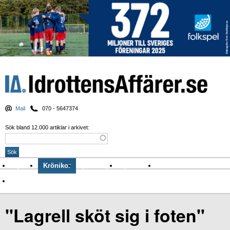
Mail
070 - 5647374
Sök bland 12.000 artiklar i arkivet:
Nyheter
Krönikor
Sport & spel
Nyhetsbrev
Arkiv
Om Idrottens Affärer
"Lagrell sköt sig i foten"