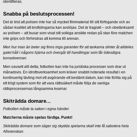
identifieras.
Snabba på beslutsprocessen!
Det är trist att polisen inte har så mycket filmmaterial till sitt förfogande och av
sådan kvalitet att brottslingarna kan avslöjas. Det är tragiskt – och obetänksamt
av polisen – att busar som visat sitt solkiga ansikte redan på stan före matchen
inte grips och förhindras att komma till arenan.
Men hur man än beter sig finns inga garantier för att tankarna slinter åt alldeles
galet håll i någons hjärna och övergår till handlingar som får ödesdigra
konsekvenser.
Men oavsett allt detta; fotbollen kan inte ha juridiska processer som drar ut
månadsvis. En idrottsverksamhet som kräver snabbt noterade resultat i en
kontinuerlig tävling mot ett avgörande ett bestämt datum, kan inte förlita sig på
ett trögt system som för att vara rättssäkert måste följa de vanliga
rättsprocessernas långsamma kvarnar.
Skiträdda domare...
Fotbollen måste ta saken i egna händer.
Matcherna måste spelas färdiga. Punkt!
Skiträdda domare som säger sig skydda spelarna skall inte få sabotera hela
Allsvenskan.