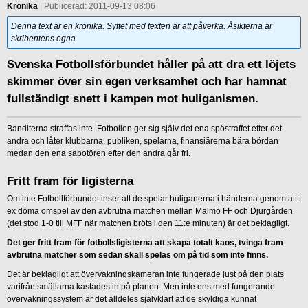
Krönika
| Publicerad: 2011-09-13 08:06
Denna text är en krönika. Syftet med texten är att påverka. Åsikterna är
skribentens egna.
Svenska Fotbollsförbundet håller på att dra ett löjets
skimmer över sin egen verksamhet och har hamnat
fullständigt snett i kampen mot huliganismen.
Banditerna straffas inte. Fotbollen ger sig själv det ena spöstraffet efter det
andra och låter klubbarna, publiken, spelarna, finansiärerna bära bördan
medan den ena sabotören efter den andra går fri.
Fritt fram för ligisterna
Om inte Fotbollförbundet inser att de spelar huliganerna i händerna genom att t
ex döma omspel av den avbrutna matchen mellan Malmö FF och Djurgården
(det stod 1-0 till MFF när matchen bröts i den 11:e minuten) är det beklagligt.
Det ger fritt fram för fotbollsligisterna att skapa totalt kaos, tvinga fram
avbrutna matcher som sedan skall spelas om på tid som inte finns.
Det är beklagligt att övervakningskameran inte fungerade just på den plats
varifrån smällarna kastades in på planen. Men inte ens med fungerande
övervakningssystem är det alldeles självklart att de skyldiga kunnat