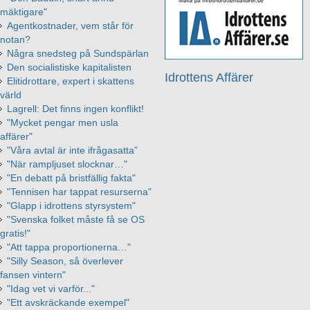
mäktigare"
Agentkostnader, vem står för
notan?
Några snedsteg på Sundspärlan
Den socialistiske kapitalisten
Idrottens Affärer
Elitidrottare, expert i skattens
värld
Lagrell: Det finns ingen konflikt!
"Mycket pengar men usla
affärer"
”Våra avtal är inte ifrågasatta”
"När rampljuset slocknar…"
"En debatt på bristfällig fakta"
"Tennisen har tappat resurserna"
"Glapp i idrottens styrsystem"
"Svenska folket måste få se OS
gratis!"
"Att tappa proportionerna…"
"Silly Season, så överlever
fansen vintern"
"Idag vet vi varför..."
"Ett avskräckande exempel"