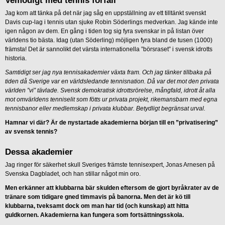
Vemodigt med tennis förfall
Jag kom att tänka på det när jag såg en uppställning av ett tilltänkt svenskt
Davis cup-lag i tennis utan sjuke Robin Söderlings medverkan. Jag kände inte
igen någon av dem. En gång i tiden tog sig fyra svenskar in på listan över
världens tio bästa. Idag (utan Söderling) möjligen fyra bland de tusen (1000)
främsta! Det är sannolikt det värsta internationella ”börsraset” i svensk idrotts
historia.
Samtidigt ser jag nya tennisakademier växta fram. Och jag tänker tillbaka på
tiden då Sverige var en världsledande tennisnation. Då var det mot den privata
världen ”vi” tävlade. Svensk demokratisk idrottsrörelse, mångfald, idrott åt alla
mot omvärldens tenniselit som fötts ur privata projekt, rikemansbarn med egna
tennisbanor eller medlemskap i privata klubbar. Betydligt begränsat urval.
Hamnar vi där? Är de nystartade akademierna början till en ”privatisering”
av svensk tennis?
Dessa akademier
Jag ringer för säkerhet skull Sveriges främste tennisexpert, Jonas Arnesen på
Svenska Dagbladet, och han stillar något min oro.
Men erkänner att klubbarna bär skulden eftersom de gjort byråkrater av de
tränare som tidigare gned timmavis på banorna. Men det är kö till
klubbarna, tveksamt dock om man har tid (och kunskap) att hitta
guldkornen. Akademierna kan fungera som fortsättningsskola.