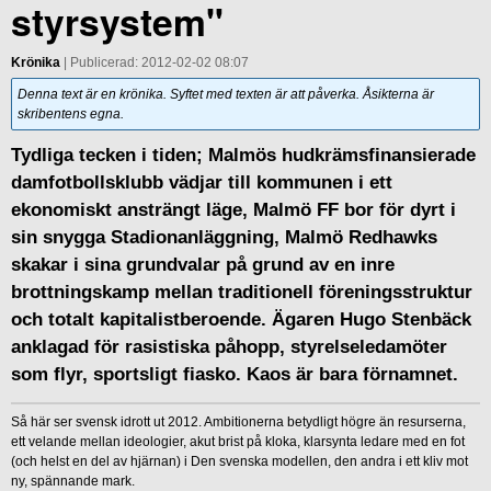
styrsystem"
Krönika
| Publicerad: 2012-02-02 08:07
Denna text är en krönika. Syftet med texten är att påverka. Åsikterna är
skribentens egna.
Tydliga tecken i tiden; Malmös hudkrämsfinansierade
damfotbollsklubb vädjar till kommunen i ett
ekonomiskt ansträngt läge, Malmö FF bor för dyrt i
sin snygga Stadionanläggning, Malmö Redhawks
skakar i sina grundvalar på grund av en inre
brottningskamp mellan traditionell föreningsstruktur
och totalt kapitalistberoende. Ägaren Hugo Stenbäck
anklagad för rasistiska påhopp, styrelseledamöter
som flyr, sportsligt fiasko. Kaos är bara förnamnet.
Så här ser svensk idrott ut 2012. Ambitionerna betydligt högre än resurserna,
ett velande mellan ideologier, akut brist på kloka, klarsynta ledare med en fot
(och helst en del av hjärnan) i Den svenska modellen, den andra i ett kliv mot
ny, spännande mark.