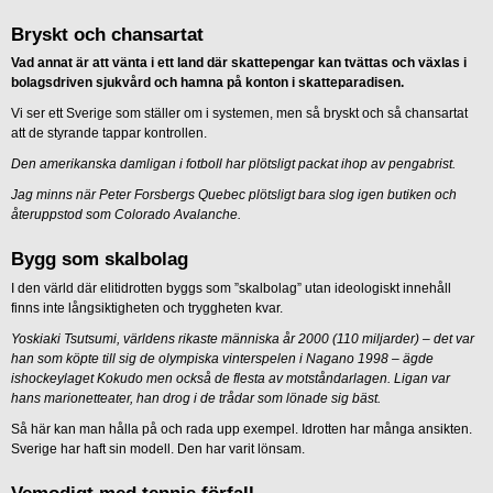
Bryskt och chansartat
Vad annat är att vänta i ett land där skattepengar kan tvättas och växlas i
bolagsdriven sjukvård och hamna på konton i skatteparadisen.
Vi ser ett Sverige som ställer om i systemen, men så bryskt och så chansartat
att de styrande tappar kontrollen.
Den amerikanska damligan i fotboll har plötsligt packat ihop av pengabrist.
Jag minns när Peter Forsbergs Quebec plötsligt bara slog igen butiken och
återuppstod som Colorado Avalanche.
Bygg som skalbolag
I den värld där elitidrotten byggs som ”skalbolag” utan ideologiskt innehåll
finns inte långsiktigheten och tryggheten kvar.
Yoskiaki Tsutsumi, världens rikaste människa år 2000 (110 miljarder) – det var
han som köpte till sig de olympiska vinterspelen i Nagano 1998 – ägde
ishockeylaget Kokudo men också de flesta av motståndarlagen. Ligan var
hans marionetteater, han drog i de trådar som lönade sig bäst.
Så här kan man hålla på och rada upp exempel. Idrotten har många ansikten.
Sverige har haft sin modell. Den har varit lönsam.