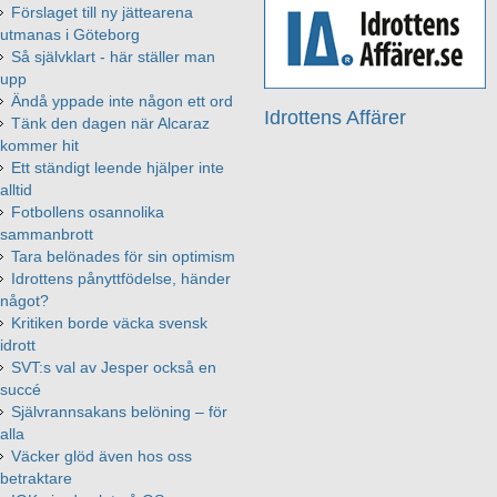
Förslaget till ny jättearena
utmanas i Göteborg
Så självklart - här ställer man
upp
Ändå yppade inte någon ett ord
Idrottens Affärer
Tänk den dagen när Alcaraz
kommer hit
Ett ständigt leende hjälper inte
alltid
Fotbollens osannolika
sammanbrott
Tara belönades för sin optimism
Idrottens pånyttfödelse, händer
något?
Kritiken borde väcka svensk
idrott
SVT:s val av Jesper också en
succé
Självrannsakans belöning – för
alla
Väcker glöd även hos oss
betraktare