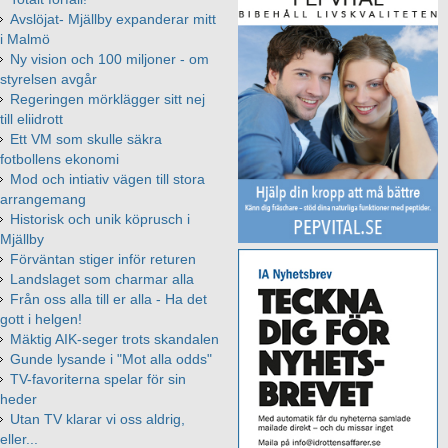
Avslöjat- Mjällby expanderar mitt
i Malmö
Ny vision och 100 miljoner - om
styrelsen avgår
Regeringen mörklägger sitt nej
till eliidrott
Ett VM som skulle säkra
fotbollens ekonomi
Mod och intiativ vägen till stora
arrangemang
Historisk och unik köprusch i
Mjällby
Förväntan stiger inför returen
Landslaget som charmar alla
Från oss alla till er alla - Ha det
gott i helgen!
Mäktig AIK-seger trots skandalen
Gunde lysande i "Mot alla odds"
TV-favoriterna spelar för sin
heder
Utan TV klarar vi oss aldrig,
eller...