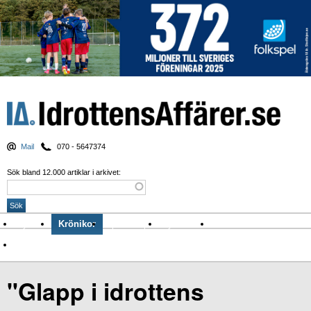
Mail
070 - 5647374
Sök bland 12.000 artiklar i arkivet:
Nyheter
Krönikor
Sport & spel
Nyhetsbrev
Arkiv
Om Idrottens Affärer
"Glapp i idrottens