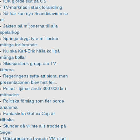
IOK gjorde slut på OS
TV-marknad i stark förändring
Så här kan nya Scandinavium se
ut
Jakten på miljonerna till alla
spelarköp
Springa drygt fyra mil lockar
många fortfarande
Nu ska Karl-Erik hålla koll på
många bollar
Skidsportens grepp om TV-
tittarna
Regeringens syfte att bidra, men
presentationen blev helt fel...
Petad - tjänar ändå 300 000 kr i
månaden
Politiska förslag som fler borde
anamma
Fantastiska Gothia Cup är
tillbaka
Stunder då vi inte alls trodde på
Seger
Gästarbetarna byggde VM-stad