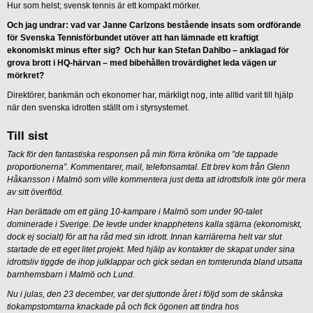
Hur som helst; svensk tennis är ett kompakt mörker.
Och jag undrar: vad var Janne Carlzons bestående insats som ordförande
för Svenska Tennisförbundet utöver att han lämnade ett kraftigt
ekonomiskt minus efter sig? Och hur kan Stefan Dahlbo – anklagad för
grova brott i HQ-härvan – med bibehållen trovärdighet leda vägen ur
mörkret?
Direktörer, bankmän och ekonomer har, märkligt nog, inte alltid varit till hjälp
när den svenska idrotten ställt om i styrsystemet.
Till sist
Tack för den fantastiska responsen på min förra krönika om ”de tappade
proportionerna”. Kommentarer, mail, telefonsamtal. Ett brev kom från Glenn
Håkansson i Malmö som ville kommentera just detta att idrottsfolk inte gör mera
av sitt överflöd.
Han berättade om ett gäng 10-kampare i Malmö som under 90-talet
dominerade i Sverige. De levde under knapphetens kalla stjärna (ekonomiskt,
dock ej socialt) för att ha råd med sin idrott. Innan karriärerna helt var slut
startade de ett eget litet projekt. Med hjälp av kontakter de skapat under sina
idrottsliv tiggde de ihop julklappar och gick sedan en tomterunda bland utsatta
barnhemsbarn i Malmö och Lund.
Nu i julas, den 23 december, var det sjuttonde året i följd som de skånska
tiokampstomtarna knackade på och fick ögonen att tindra hos