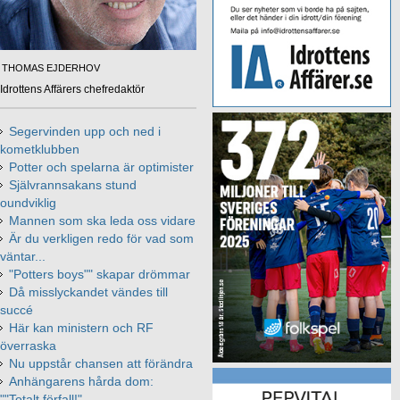
THOMAS EJDERHOV
Idrottens Affärers chefredaktör
Segervinden upp och ned i
kometklubben
Potter och spelarna är optimister
Självrannsakans stund
oundviklig
Mannen som ska leda oss vidare
Är du verkligen redo för vad som
väntar...
"Potters boys"" skapar drömmar
Då misslyckandet vändes till
succé
Här kan ministern och RF
överraska
Nu uppstår chansen att förändra
Anhängarens hårda dom:
""Totalt förfall!"