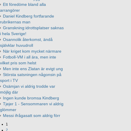
Ett föredöme bland alla
arrangörer
Daniel Kindberg fortfarande
rubrikernas man
Granskning:idrottsplatser saknas
i hela Sverige!
Osannolik återkomst, ändå
självklar huvudroll
När kriget kom mycket närmare
Fotboll-VM i all ära, men inte
vilket pris som helst
Men inte ens Zlatan är evigt ung
Största satsningen någonsin på
sport i TV
Osämjan vi aldrig trodde var
möjlig där
Ingen kunde bromsa Kindberg
Tjejer 1 - Sensommaren vi aldrig
glömmer
Messi ifrågasatt som aldrig förr
1
2