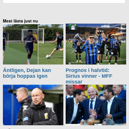
Mest lästa just nu
Äntligen, Dejan kan
Prognos i halvtid:
börja hoppas igen
Sirius vinner - MFF
missar