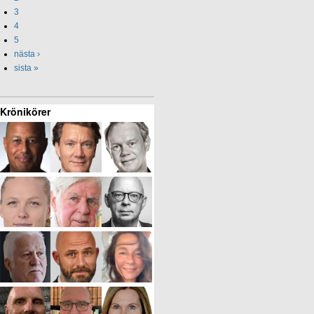
3
4
5
nästa ›
sista »
Krönikörer