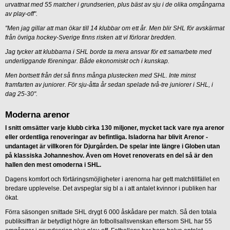
urvattnat med 55 matcher i grundserien, plus bäst av sju i de olika omgångarna
av play-off".
"Men jag gillar att man ökar till 14 klubbar om ett år. Men blir SHL för avskärmat
från övriga hockey-Sverige finns risken att vi förlorar bredden.
Jag tycker att klubbarna i SHL borde ta mera ansvar för ett samarbete med
underliggande föreningar. Både ekonomiskt och i kunskap.
Men bortsett från det så finns många plustecken med SHL. Inte minst
framfarten av juniorer. För sju-åtta år sedan spelade två-tre juniorer i SHL, i
dag 25-30".
Moderna arenor
I snitt omsätter varje klubb cirka 130 miljoner, mycket tack vare nya arenor
eller ordentliga renoveringar av befintliga. Isladorna har blivit Arenor -
undantaget är villkoren för Djurgården. De spelar inte längre i Globen utan
på klassiska Johanneshov. Även om Hovet renoverats en del så är den
hallen den mest omoderna i SHL.
Dagens komfort och förtäringsmöjligheter i arenorna har gett matchtillfället en
bredare upplevelse. Det avspeglar sig bl a i att antalet kvinnor i publiken har
ökat.
Förra säsongen snittade SHL drygt 6 000 åskådare per match. Så den totala
publiksiffran är betydligt högre än fotbollsallsvenskan eftersom SHL har 55