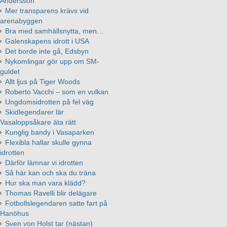
Andersson
Mer transparens krävs vid
arenabyggen
Bra med samhällsnytta, men…
Galenskapens idrott i USA
Det borde inte gå, Edsbyn
Nykomlingar gör upp om SM-
guldet
Allt ljus på Tiger Woods
Roberto Vacchi – som en vulkan
Ungdomsidrotten på fel väg
Skidlegendarer lär
Vasaloppsåkare äta rätt
Kunglig bandy i Vasaparken
Flexibla hallar skulle gynna
idrotten
Därför lämnar vi idrotten
Så här kan och ska du träna
Hur ska man vara klädd?
Thomas Ravelli blir delägare
Fotbollslegendaren satte fart på
Hanöhus
Sven von Holst tar (nästan)