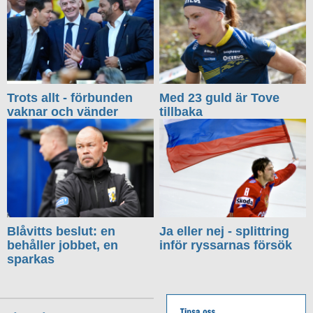
Trots allt - förbunden
Med 23 guld är Tove
vaknar och vänder
tillbaka
Blåvitts beslut: en
Ja eller nej - splittring
behåller jobbet, en
inför ryssarnas försök
sparkas