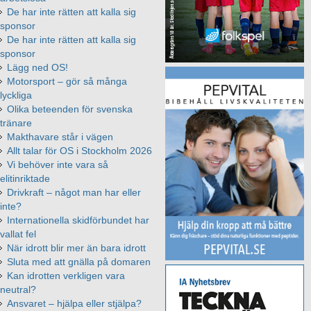
De har inte rätten att kalla sig
sponsor
De har inte rätten att kalla sig
sponsor
Lägg ned OS!
Motorsport – gör så många
lyckliga
Olika beteenden för svenska
tränare
Makthavare står i vägen
Allt talar för OS i Stockholm 2026
Vi behöver inte vara så
elitinriktade
Drivkraft – något man har eller
inte?
Internationella skidförbundet har
vallat fel
När idrott blir mer än bara idrott
Sluta med att gnälla på domaren
Kan idrotten verkligen vara
neutral?
Ansvaret – hjälpa eller stjälpa?