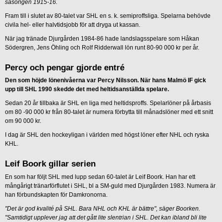
säsongen 1915-16.
Fram till i slutet av 80-talet var SHL en s. k. semiproffsliga. Spelarna behövde
civila hel- eller halvtidsjobb för att dryga ut kassan.
När jag tränade Djurgården 1984-86 hade landslagsspelare som Håkan
Södergren, Jens Öhling och Rolf Ridderwall lön runt 80-90 000 kr per år.
Percy och pengar gjorde entré
Den som höjde lönenivåerna var Percy Nilsson. När hans Malmö IF gick
upp till SHL 1990 skedde det med heltidsanställda spelare.
Sedan 20 år tillbaka är SHL en liga med heltidsproffs. Spelarlöner på årbasis
om 80 -90 000 kr från 80-talet är numera förbytta till månadslöner med ett snitt
om 90 000 kr.
I dag är SHL den hockeyligan i världen med högst löner efter NHL och ryska
KHL.
Leif Boork gillar serien
En som har följt SHL med lupp sedan 60-talet är Leif Boork. Han har ett
mångårigt tränarförflutet i SHL, bl a SM-guld med Djurgården 1983. Numera är
han förbundskapten för Damkronorna.
"Det är god kvalité på SHL. Bara NHL och KHL är bättre", säger Boorken.
"Samtidigt upplever jag att det gått lite slentrian i SHL. Det kan ibland bli lite