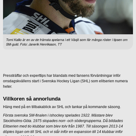
Tomi Kallio är en av de främsta spelarna i ett Växjö som får många röster i tipsen om
SM-guld. Foto: Janerik Henriksson, TT
Pressträffar och experttips har blandats med fansens förväntningar inför
onsdagskvällens start i Svenska Hockey Ligan (SHL) som elitserien numera
heter.
Villkoren så annorlunda
Häng med på en tillbakablick av SHL och tankar på kommande säsong.
Första svenska SM-finalen i ishockey spelades 1922. Mästare blev
Stockholms-Göta. 1975 slopades norr- och södergrupperna. Då bildades
Elitserien med tio klubbar som blev tolv från 1987. Till säsongen 2013-14
döptes ligan om till SHL och vi står inför en expansion till 14 klubbar inför