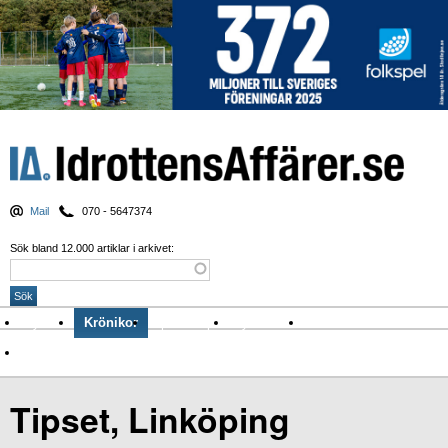
Mail
070 - 5647374
Sök bland 12.000 artiklar i arkivet:
Nyheter
Krönikor
Sport & spel
Nyhetsbrev
Arkiv
Om Idrottens Affärer
Tipset, Linköping