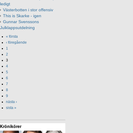
ledigt
Västerbotten i stor offensiv
This is Skarke - igen
Gunnar Svenssons
Julklappsutdelning
« första
‹ föregående
1
2
3
4
5
6
7
8
9
nästa ›
sista »
Krönikörer