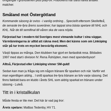
omgångar i grundserien plus play-off. Fotbollens har bara halva antalet
matcher.
Småland mot Östergötland
Kommande säsong är oviss - i vanlig ordning... Speciellt eftersom Skellefteå,
de senaste tre-fyra årens suveräner, har tappat sina bästa spelare till NHL och
KHL. Når de till semifinal till våren ska de vara nöjda.
Färjestad har i modern tid Sveriges mest vinnande kultur i sina väggar.
Värmlänningarna är alltid att räkna med. Men det känns som om Linköping
står på tur trots en mycket besvärlig ekonomi.
Växjö tippas av många. Den klubben har gjort en fantastisk resa. Bildades
1997 med start i division IV. Rena Åshöjden, men med spenderbyxor!
Alltså, Färjestad eller Linköping vinner SM-guld!
Sedan kan man ju fråga sig om någon tränare får sparken och när. Varför vet
man egentligen aldrig... I snitt sparkas tre-fyra tränare av tolv varje säsong. Det
finns faktiskt bara en klubb i årets SHL som aldrig sparkat en tränare under
säsong - Luleå.
Titt in i kristallkulan
Måste fresta er lite mer. Det här är vad jag tror:
Årets spelare:
Mattias Tedenby, HV 71.