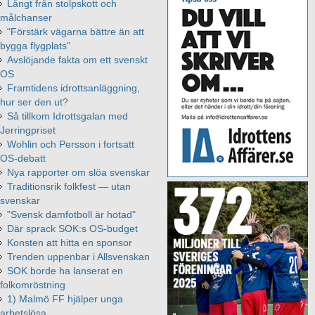
Långt från stolpskott och
målchanser
"Förstärk vägarna bättre än att
bygga flygplats"
Avslöjande fakta om ett svenskt
OS
Framtidens idrottsanläggning,
hur ser den ut?
Så tillkom Idrottsgalan med
Jerringpriset
Wohlin och Persson i fortsatt
OS-debatt
Nya rapporter om slöa svenskar
Traditionsrik folkfest — utan
svenskar
"Svensk damfotboll är hotad"
Där sprack SOK:s OS-budget
Konsten att hitta en sponsor
Trenden uppenbar i Allsvenskan
SOK borde ha lanserat en
folkomröstning
1) Malmö FF hjälper unga
arbetslösa