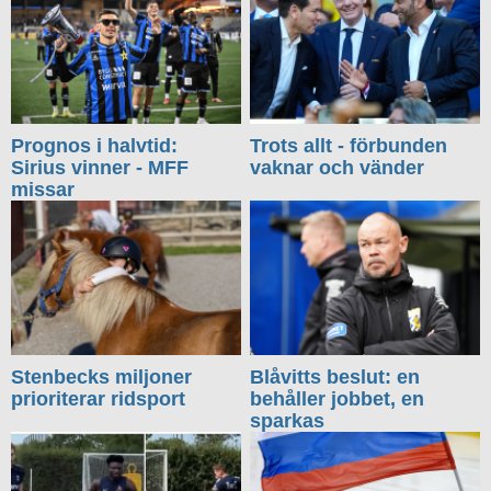
Prognos i halvtid:
Trots allt - förbunden
Sirius vinner - MFF
vaknar och vänder
missar
Stenbecks miljoner
Blåvitts beslut: en
prioriterar ridsport
behåller jobbet, en
sparkas