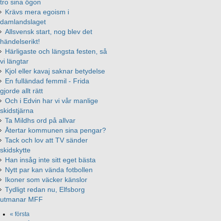
tro sina ögon
Krävs mera egoism i
damlandslaget
Allsvensk start, nog blev det
händelserikt!
Härligaste och längsta festen, så
vi längtar
Kjol eller kavaj saknar betydelse
En fulländad femmil - Frida
gjorde allt rätt
Och i Edvin har vi vår manlige
skidstjärna
Ta Mildhs ord på allvar
Återtar kommunen sina pengar?
Tack och lov att TV sänder
skidskytte
Han insåg inte sitt eget bästa
Nytt par kan vända fotbollen
Ikoner som väcker känslor
Tydligt redan nu, Elfsborg
utmanar MFF
« första