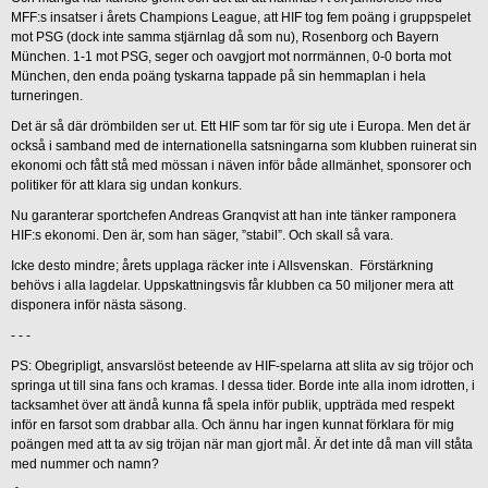
MFF:s insatser i årets Champions League, att HIF tog fem poäng i gruppspelet
mot PSG (dock inte samma stjärnlag då som nu), Rosenborg och Bayern
München. 1-1 mot PSG, seger och oavgjort mot norrmännen, 0-0 borta mot
München, den enda poäng tyskarna tappade på sin hemmaplan i hela
turneringen.
Det är så där drömbilden ser ut. Ett HIF som tar för sig ute i Europa. Men det är
också i samband med de internationella satsningarna som klubben ruinerat sin
ekonomi och fått stå med mössan i näven inför både allmänhet, sponsorer och
politiker för att klara sig undan konkurs.
Nu garanterar sportchefen Andreas Granqvist att han inte tänker ramponera
HIF:s ekonomi. Den är, som han säger, ”stabil”. Och skall så vara.
Icke desto mindre; årets upplaga räcker inte i Allsvenskan. Förstärkning
behövs i alla lagdelar. Uppskattningsvis får klubben ca 50 miljoner mera att
disponera inför nästa säsong.
- - -
PS: Obegripligt, ansvarslöst beteende av HIF-spelarna att slita av sig tröjor och
springa ut till sina fans och kramas. I dessa tider. Borde inte alla inom idrotten, i
tacksamhet över att ändå kunna få spela inför publik, uppträda med respekt
inför en farsot som drabbar alla. Och ännu har ingen kunnat förklara för mig
poängen med att ta av sig tröjan när man gjort mål. Är det inte då man vill ståta
med nummer och namn?