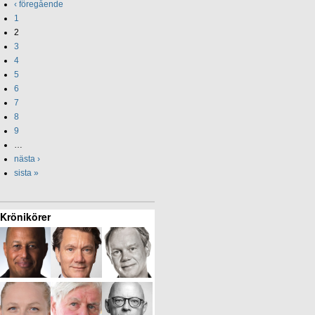
‹ föregående
1
2
3
4
5
6
7
8
9
…
nästa ›
sista »
Krönikörer