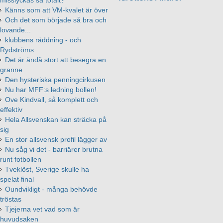
Känns som att VM-kvalet är över
Och det som började så bra och
lovande...
klubbens räddning - och
Rydströms
Det är ändå stort att besegra en
granne
Den hysteriska penningcirkusen
Nu har MFF:s ledning bollen!
Ove Kindvall, så komplett och
effektiv
Hela Allsvenskan kan sträcka på
sig
En stor allsvensk profil lägger av
Nu såg vi det - barriärer brutna
runt fotbollen
Tveklöst, Sverige skulle ha
spelat final
Oundvikligt - många behövde
tröstas
Tjejerna vet vad som är
huvudsaken