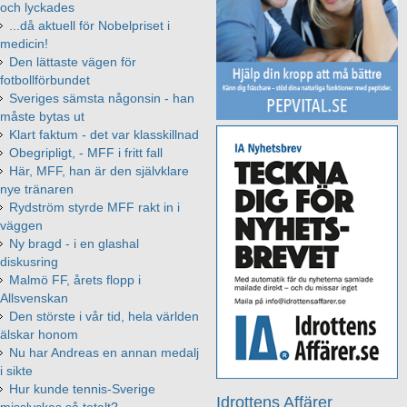
och lyckades
...då aktuell för Nobelpriset i
medicin!
Den lättaste vägen för
fotbollförbundet
Sveriges sämsta någonsin - han
måste bytas ut
Klart faktum - det var klasskillnad
Obegripligt, - MFF i fritt fall
Här, MFF, han är den självklare
nye tränaren
Rydström styrde MFF rakt in i
väggen
Ny bragd - i en glashal
diskusring
Malmö FF, årets flopp i
Allsvenskan
Den störste i vår tid, hela världen
älskar honom
Nu har Andreas en annan medalj
i sikte
Hur kunde tennis-Sverige
Idrottens Affärer
misslyckas så totalt?