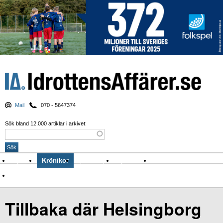
Mail
070 - 5647374
Sök bland 12.000 artiklar i arkivet:
Nyheter
Krönikor
Sport & spel
Nyhetsbrev
Arkiv
Om Idrottens Affärer
Tillbaka där Helsingborg