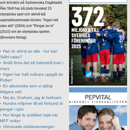
och krönikör på Sydsvenska Dagbladet.
Åke Stolt har på plats bevakat 15
olympiska spel och skrivit två
uppmärksammade böcker, "Ingen lek
utan eld" (2004) och "Ringar av is"
(2010) om de olympiska spelen.
(Bonniers förlag)
Han är störst av alla - hur kan
Ståhl ratas?
Ändå finns det ett halmstrå kvar i
mars
Ingen har haft svårare uppgift än
Potter!
En allsvenska som vi aldrig
tidigare sett
Nej du, Graham, jag är tveksam
Hundra miljoner till ett förbund är
pengar i sjön
Hur länge är publiken lojal när
MFF sviker
Utmanade etablissemanget -