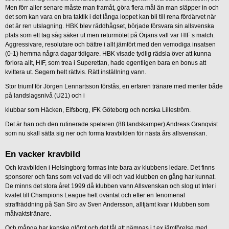
Men förr aller senare måste man framåt, göra flera mål än man släpper in och
det som kan vara en bra taktik i det långa loppet kan bli till rena fördärvet när
det är ren utslagning. HBK blev räddhågset, började försvara sin allsvenska
plats som ett tag såg säker ut men returmötet på Örjans vall var HIF:s match.
Aggressivare, resolutare och bättre i allt jämfört med den vemodiga insatsen
(0-1) hemma några dagar tidigare. HBK visade tydlig rädsla över att kunna
förlora allt, HIF, som trea i Superettan, hade egentligen bara en bonus att
kvittera ut. Segern helt rättvis. Rätt inställning vann.
Stor triumf för Jörgen Lennartsson förstås, en erfaren tränare med meriter både
på landslagsnivå (U21) och i
klubbar som Häcken, Elfsborg, IFK Göteborg och norska Lilleström.
Det är han och den rutinerade spelaren (88 landskamper) Andreas Granqvist
som nu skall sätta sig ner och forma kravbilden för nästa års allsvenskan.
En vacker kravbild
Och kravbilden i Helsingborg formas inte bara av klubbens ledare. Det finns
sponsorer och fans som vet vad de vill och vad klubben en gång har kunnat.
De minns det stora året 1999 då klubben vann Allsvenskan och slog ut Inter i
kvalet till Champions League helt oväntat och efter en fenomenal
straffräddning på San Siro av Sven Andersson, alltjämt kvar i klubben som
målvaktstränare.
Och många har kanske glömt och det tål att nämnas i t ex jämförelse med