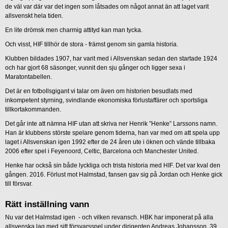
de väl var där var det ingen som låtsades om något annat än att laget varit
allsvenskt hela tiden.
En lite drömsk men charmig attityd kan man tycka.
Och visst, HIF tillhör de stora - främst genom sin gamla historia.
Klubben bildades 1907, har varit med i Allsvenskan sedan den startade 1924
och har gjort 68 säsonger, vunnit den sju gånger och ligger sexa i
Maratontabellen.
Det är en fotbollsgigant vi talar om även om historien besudlats med
inkompetent styrning, svindlande ekonomiska förlustaffärer och sportsliga
tillkortakommanden.
Det går inte att nämna HIF utan att skriva ner Henrik ”Henke” Larssons namn.
Han är klubbens störste spelare genom tiderna, han var med om att spela upp
laget i Allsvenskan igen 1992 efter de 24 åren ute i öknen och vände tillbaka
2006 efter spel i Feyenoord, Celtic, Barcelona och Manchester United.
Henke har också sin både lyckliga och trista historia med HIF. Det var kval den
gången. 2016. Förlust mot Halmstad, fansen gav sig på Jordan och Henke gick
till försvar.
Rätt inställning vann
Nu var det Halmstad igen - och vilken revansch. HBK har imponerat på alla
allsvenska lag med sitt försvarsspel under dirigenten Andreas Johansson, 39.