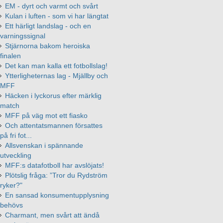
EM - dyrt och varmt och svårt
Kulan i luften - som vi har längtat
Ett härligt landslag - och en
varningssignal
Stjärnorna bakom heroiska
finalen
Det kan man kalla ett fotbollslag!
Ytterligheternas lag - Mjällby och
MFF
Häcken i lyckorus efter märklig
match
MFF på väg mot ett fiasko
Och attentatsmannen försattes
på fri fot...
Allsvenskan i spännande
utveckling
MFF:s datafotboll har avslöjats!
Plötslig fråga: ”Tror du Rydström
ryker?"
En sansad konsumentupplysning
behövs
Charmant, men svårt att ändå