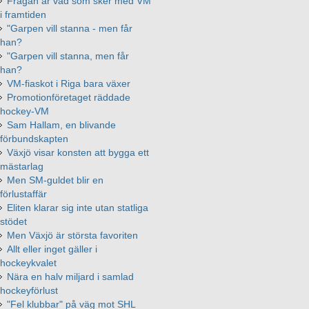
Frågan är vad som sker med VM
i framtiden
"Garpen vill stanna - men får
han?
"Garpen vill stanna, men får
han?
VM-fiaskot i Riga bara växer
Promotionföretaget räddade
hockey-VM
Sam Hallam, en blivande
förbundskapten
Växjö visar konsten att bygga ett
mästarlag
Men SM-guldet blir en
förlustaffär
Eliten klarar sig inte utan statliga
stödet
Men Växjö är största favoriten
Allt eller inget gäller i
hockeykvalet
Nära en halv miljard i samlad
hockeyförlust
"Fel klubbar" på väg mot SHL