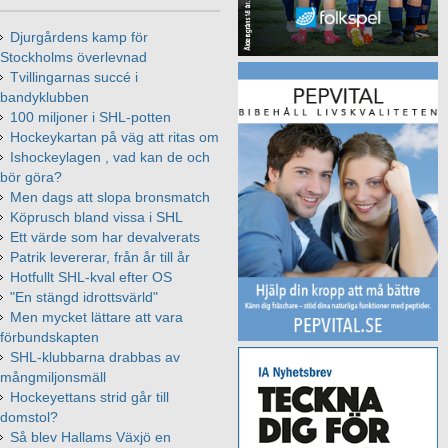
Djurgårdens kamp för
Stockholms överlevnad
Tvillingarnas succé i
bandyklubben
100 miljoner i SHL-potten
Hockeykartan på väg att ritas om
Ishockeylagen , vad kan de och
bör göra?
Men dags att slopa bronsmatch
Köprusch bland vissa i SHL
Ett värde som har devalverats
Patrik levererar, från år till år
Hotfullt SHL-kval efter OS
"En stängd idrottsvärld"
Men mycket lättare att vara
förbundskapten
SHL-klubbarna drabbas av
mångmiljonsmäll
Hockeyettans strid går till
domstol?
Så blev Hallams Växjö en