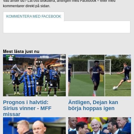
Vad anser du? Låt oss diskutera, antingen med Facebook – eller med
kommentarer direkt på sidan.
KOMMENTERA MED FACEBOOK
KOMMENTERA UTAN FACEBOOK
Mest lästa just nu
Prognos i halvtid:
Äntligen, Dejan kan
Sirius vinner - MFF
börja hoppas igen
missar