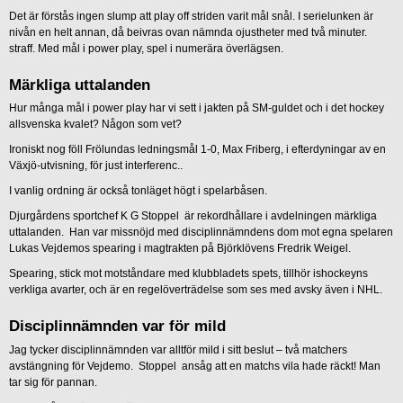
Det är förstås ingen slump att play off striden varit mål snål. I serielunken är
nivån en helt annan, då beivras ovan nämnda ojustheter med två minuter.
straff. Med mål i power play, spel i numerära överlägsen.
Märkliga uttalanden
Hur många mål i power play har vi sett i jakten på SM-guldet och i det hockey
allsvenska kvalet? Någon som vet?
Ironiskt nog föll Frölundas ledningsmål 1-0, Max Friberg, i efterdyningar av en
Växjö-utvisning, för just interferenc..
I vanlig ordning är också tonläget högt i spelarbåsen.
Djurgårdens sportchef K G Stoppel är rekordhållare i avdelningen märkliga
uttalanden. Han var missnöjd med disciplinnämndens dom mot egna spelaren
Lukas Vejdemos spearing i magtrakten på Björklövens Fredrik Weigel.
Spearing, stick mot motståndare med klubbladets spets, tillhör ishockeyns
verkliga avarter, och är en regelöverträdelse som ses med avsky även i NHL.
Disciplinnämnden var för mild
Jag tycker disciplinnämnden var alltför mild i sitt beslut – två matchers
avstängning för Vejdemo. Stoppel ansåg att en matchs vila hade räckt! Man
tar sig för pannan.