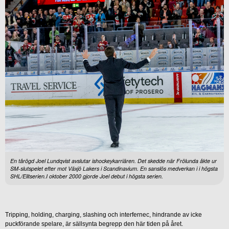
En tårögd Joel Lundqvist avslutar ishockeykarriären. Det skedde när Frölunda åkte ur
SM-slutspelet efter mot Växjö Lakers i Scandinavium. En sanslös medverkan i i högsta
SHL/Elitserien.I oktober 2000 gjorde Joel debut i högsta serien.
Tripping, holding, charging, slashing och interfernec, hindrande av icke
puckförande spelare, är sällsynta begrepp den här tiden på året.