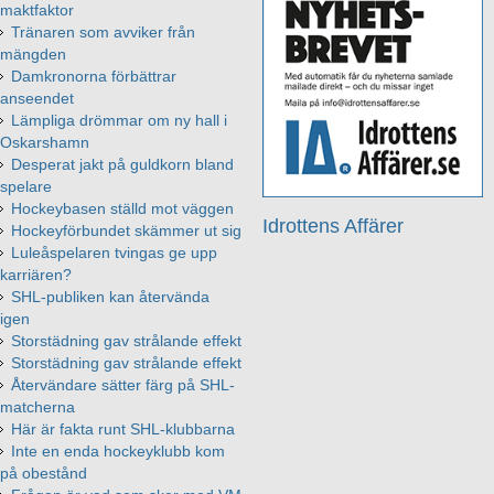
maktfaktor
Tränaren som avviker från
mängden
Damkronorna förbättrar
anseendet
Lämpliga drömmar om ny hall i
Oskarshamn
Desperat jakt på guldkorn bland
spelare
Hockeybasen ställd mot väggen
Idrottens Affärer
Hockeyförbundet skämmer ut sig
Luleåspelaren tvingas ge upp
karriären?
SHL-publiken kan återvända
igen
Storstädning gav strålande effekt
Storstädning gav strålande effekt
Återvändare sätter färg på SHL-
matcherna
Här är fakta runt SHL-klubbarna
Inte en enda hockeyklubb kom
på obestånd