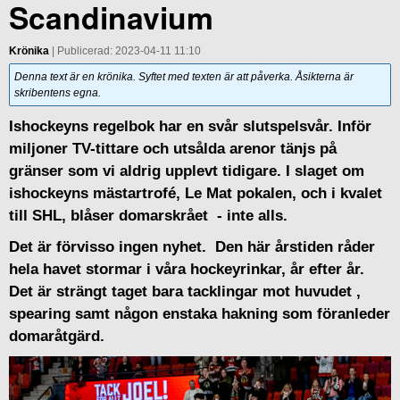
Scandinavium
Krönika
| Publicerad: 2023-04-11 11:10
Denna text är en krönika. Syftet med texten är att påverka. Åsikterna är
skribentens egna.
Ishockeyns regelbok har en svår slutspelsvår. Inför
miljoner TV-tittare och utsålda arenor tänjs på
gränser som vi aldrig upplevt tidigare. I slaget om
ishockeyns mästartrofé, Le Mat pokalen, och i kvalet
till SHL, blåser domarskrået - inte alls.
Det är förvisso ingen nyhet. Den här årstiden råder
hela havet stormar i våra hockeyrinkar, år efter år.
Det är strängt taget bara tacklingar mot huvudet ,
spearing samt någon enstaka hakning som föranleder
domaråtgärd.