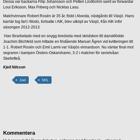
Dessa var backarna Filip Johansson och Petteri Lindbohm samt av forwardar
Loui Eriksson, Max Friberg och Nicklas Lasu.
Matchvinnare Robert Rosén är 35 år, född i Alvesta, nästgårds till Växjö. Hans
karriär tog fart i Modo, fortsatte i AIK, blev utköpt av Växjö, från AIK inför
säsongen 2012-2013.
Han förarbetade med en snygg bredsida med skridskon till danskfödde
Joachim Blichfeld som hittade en fristående Manuel Ågren vid kvitteringen till
1-1. Robert Rosén och Emil Larmi var Växjös vinnarduon. Nu väntar final mot
segraren i kampen Örebro-Oskarshamn, 3-2 i matcher för serietvåan
Skellefteå.
Kjell Nilsson
Joel
SHL
Kommentera