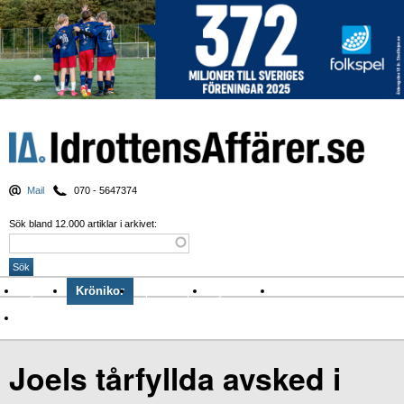
Mail
070 - 5647374
Sök bland 12.000 artiklar i arkivet:
Nyheter
Krönikor
Sport & spel
Nyhetsbrev
Arkiv
Om Idrottens Affärer
Joels tårfyllda avsked i