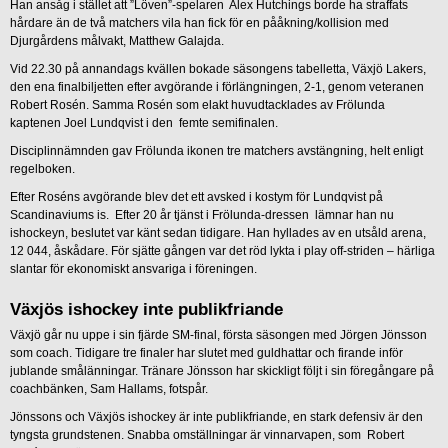
Han ansåg i stället att ”Löven”-spelaren Alex Hutchings borde ha straffats
hårdare än de två matchers vila han fick för en pååkning/kollision med
Djurgårdens målvakt, Matthew Galajda.
Vid 22.30 på annandags kvällen bokade säsongens tabelletta, Växjö Lakers,
den ena finalbiljetten efter avgörande i förlängningen, 2-1, genom veteranen
Robert Rosén. Samma Rosén som elakt huvudtacklades av Frölunda
kaptenen Joel Lundqvist i den femte semifinalen.
Disciplinnämnden gav Frölunda ikonen tre matchers avstängning, helt enligt
regelboken.
Efter Roséns avgörande blev det ett avsked i kostym för Lundqvist på
Scandinaviums is. Efter 20 år tjänst i Frölunda-dressen lämnar han nu
ishockeyn, beslutet var känt sedan tidigare. Han hyllades av en utsåld arena,
12 044, åskådare. För sjätte gången var det röd lykta i play off-striden – härliga
slantar för ekonomiskt ansvariga i föreningen.
Växjös ishockey inte publikfriande
Växjö går nu uppe i sin fjärde SM-final, första säsongen med Jörgen Jönsson
som coach. Tidigare tre finaler har slutet med guldhattar och firande inför
jublande smålänningar. Tränare Jönsson har skickligt följt i sin föregångare på
coachbänken, Sam Hallams, fotspår.
Jönssons och Växjös ishockey är inte publikfriande, en stark defensiv är den
tyngsta grundstenen. Snabba omställningar är vinnarvapen, som Robert