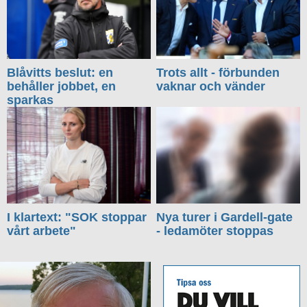
Blåvitts beslut: en
Trots allt - förbunden
behåller jobbet, en
vaknar och vänder
sparkas
I klartext: "SOK stoppar
Nya turer i Gardell-gate
vårt arbete"
- ledamöter stoppas