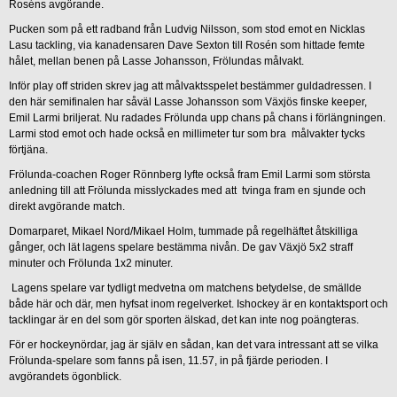
Roséns avgörande.
Pucken som på ett radband från Ludvig Nilsson, som stod emot en Nicklas
Lasu tackling, via kanadensaren Dave Sexton till Rosén som hittade femte
hålet, mellan benen på Lasse Johansson, Frölundas målvakt.
Inför play off striden skrev jag att målvaktsspelet bestämmer guldadressen. I
den här semifinalen har såväl Lasse Johansson som Växjös finske keeper,
Emil Larmi briljerat. Nu radades Frölunda upp chans på chans i förlängningen.
Larmi stod emot och hade också en millimeter tur som bra målvakter tycks
förtjäna.
Frölunda-coachen Roger Rönnberg lyfte också fram Emil Larmi som största
anledning till att Frölunda misslyckades med att tvinga fram en sjunde och
direkt avgörande match.
Domarparet, Mikael Nord/Mikael Holm, tummade på regelhäftet åtskilliga
gånger, och lät lagens spelare bestämma nivån. De gav Växjö 5x2 straff
minuter och Frölunda 1x2 minuter.
Lagens spelare var tydligt medvetna om matchens betydelse, de smällde
både här och där, men hyfsat inom regelverket. Ishockey är en kontaktsport och
tacklingar är en del som gör sporten älskad, det kan inte nog poängteras.
För er hockeynördar, jag är själv en sådan, kan det vara intressant att se vilka
Frölunda-spelare som fanns på isen, 11.57, in på fjärde perioden. I
avgörandets ögonblick.