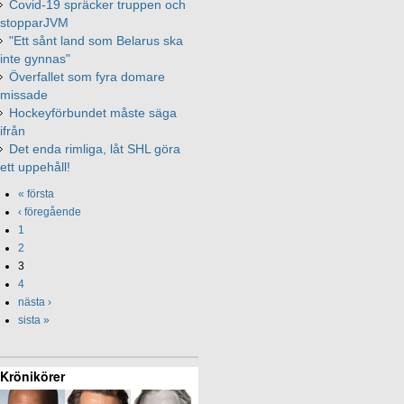
Covid-19 spräcker truppen och
stopparJVM
"Ett sånt land som Belarus ska
inte gynnas"
Överfallet som fyra domare
missade
Hockeyförbundet måste säga
ifrån
Det enda rimliga, låt SHL göra
ett uppehåll!
« första
‹ föregående
1
2
3
4
nästa ›
sista »
Krönikörer