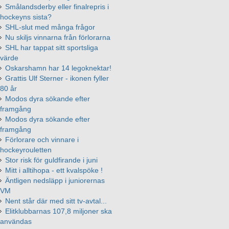
Smålandsderby eller finalrepris i
hockeyns sista?
SHL-slut med många frågor
Nu skiljs vinnarna från förlorarna
SHL har tappat sitt sportsliga
värde
Oskarshamn har 14 legoknektar!
Grattis Ulf Sterner - ikonen fyller
80 år
Modos dyra sökande efter
framgång
Modos dyra sökande efter
framgång
Förlorare och vinnare i
hockeyrouletten
Stor risk för guldfirande i juni
Mitt i alltihopa - ett kvalspöke !
Äntligen nedsläpp i juniorernas
VM
Nent står där med sitt tv-avtal...
Elitklubbarnas 107,8 miljoner ska
användas