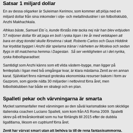
Satsar 1 miljard dollar
En av dessa oligarker är Suleiman Kerimov, som kommer att plöja ned en
miljard dollar från sina inkomster i olje- och metallindustrier i sin fotbollsklubb,
Anzhi Makhachkala.
Afrikas bäste, Samuel Eto´o, kunde förstås inte tacka nej när han blev erbjuden
57 miljoner dollar för att jaga en boll i ryska ligan i tre år med vetskapen att
bara en dryg tiondel skulle försvinna i skatt. Roberto Carlos och Guus Hiddink
har kryddat bygget i Anzhi där spelarna tränar i närheten av Moskva och sedan
flygs in till matcherna hemma i Dagestan. Så ser verkligheten ut i det nyrika,
ryska fotbollsparadiset.
Samtidigt som Anzhi känns som ett vilda västern-bygge, man ligger på
femteplats i ligan med två omgångar kvar, är klara mästarna Zenit av en annan
karat. Självklart finns närmast groteska ekonomiska resurser bakom i form av
Gazprom, som gjorde nätta 30 miljarder i nettovinst förra året, men
fotbollsklubben har både en strategi och en plan.
Spalleti pekar och värvningarna är smarta
Mycket sammanfaller med värvningen av den såväl karismatiske som skicklige
italienska coachen Luciano Spalleti, som kom från AS Roma 2009. Spaletti
skrev på ett treårskontrakt som nu har förlängts till 2015 efter de dubbla
ligatitlarna, liksom en cuptriumf förra året.
Zenit har värvat smart utan att behöva ta till de rena fantasisummorna.