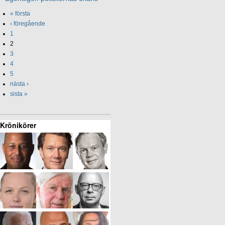
« första
‹ föregående
1
2
3
4
5
nästa ›
sista »
Krönikörer