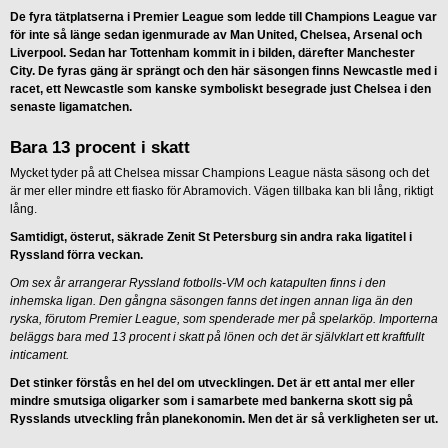
De fyra tätplatserna i Premier League som ledde till Champions League var
för inte så länge sedan igenmurade av Man United, Chelsea, Arsenal och
Liverpool. Sedan har Tottenham kommit in i bilden, därefter Manchester
City. De fyras gäng är sprängt och den här säsongen finns Newcastle med i
racet, ett Newcastle som kanske symboliskt besegrade just Chelsea i den
senaste ligamatchen.
Bara 13 procent i skatt
Mycket tyder på att Chelsea missar Champions League nästa säsong och det
är mer eller mindre ett fiasko för Abramovich. Vägen tillbaka kan bli lång, riktigt
lång.
Samtidigt, österut, säkrade Zenit St Petersburg sin andra raka ligatitel i
Ryssland förra veckan.
Om sex år arrangerar Ryssland fotbolls-VM och katapulten finns i den
inhemska ligan. Den gångna säsongen fanns det ingen annan liga än den
ryska, förutom Premier League, som spenderade mer på spelarköp. Importerna
beläggs bara med 13 procent i skatt på lönen och det är självklart ett kraftfullt
inticament.
Det stinker förstås en hel del om utvecklingen. Det är ett antal mer eller
mindre smutsiga oligarker som i samarbete med bankerna skott sig på
Rysslands utveckling från planekonomin. Men det är så verkligheten ser ut.