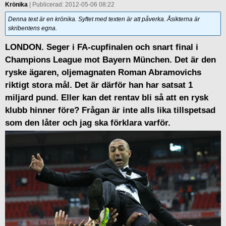
Krönika
| Publicerad: 2012-05-06 08:22
Denna text är en krönika. Syftet med texten är att påverka. Åsikterna är
skribentens egna.
LONDON. Seger i FA-cupfinalen och snart final i
Champions League mot Bayern München. Det är den
ryske ägaren, oljemagnaten Roman Abramovichs
riktigt stora mål. Det är därför han har satsat 1
miljard pund. Eller kan det rentav bli så att en rysk
klubb hinner före? Frågan är inte alls lika tillspetsad
som den låter och jag ska förklara varför.