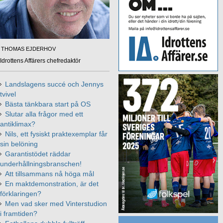
THOMAS EJDERHOV
Idrottens Affärers chefredaktör
Landslagens succé och Jennys
tvivel
Bästa tänkbara start på OS
Slutar alla frågor med ett
antiklimax?
Nils, ett fysiskt praktexemplar får
sin belöning
Garantistödet räddar
underhållningsbranschen!
Att tillsammans nå höga mål
En maktdemonstration, är det
förklaringen?
Men vad sker med Vinterstudion
i framtiden?