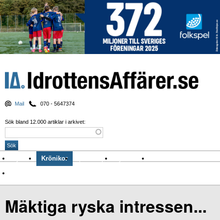
Mail
070 - 5647374
Sök bland 12.000 artiklar i arkivet:
Nyheter
Krönikor
Sport & spel
Nyhetsbrev
Arkiv
Om Idrottens Affärer
Mäktiga ryska intressen...