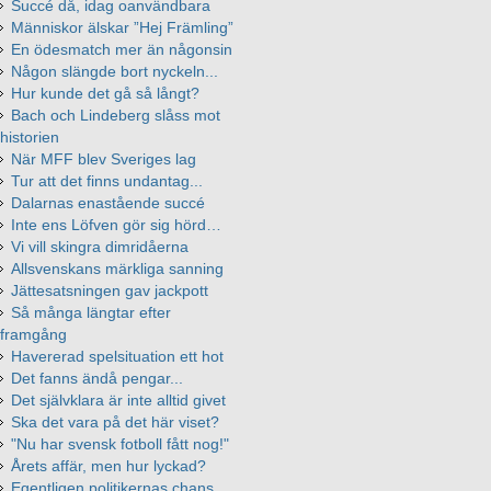
Succé då, idag oanvändbara
Människor älskar ”Hej Främling”
En ödesmatch mer än någonsin
Någon slängde bort nyckeln...
Hur kunde det gå så långt?
Bach och Lindeberg slåss mot
historien
När MFF blev Sveriges lag
Tur att det finns undantag...
Dalarnas enastående succé
Inte ens Löfven gör sig hörd…
Vi vill skingra dimridåerna
Allsvenskans märkliga sanning
Jättesatsningen gav jackpott
Så många längtar efter
framgång
Havererad spelsituation ett hot
Det fanns ändå pengar...
Det självklara är inte alltid givet
Ska det vara på det här viset?
"Nu har svensk fotboll fått nog!"
Årets affär, men hur lyckad?
Egentligen politikernas chans