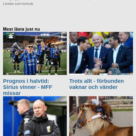
London som konsult.
Mest lästa just nu
Prognos i halvtid:
Trots allt - förbunden
Sirius vinner - MFF
vaknar och vänder
missar