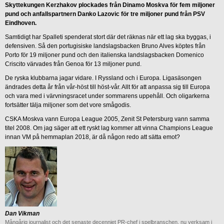
Skyttekungen Kerzhakov plockades från Dinamo Moskva för fem miljoner
pund och anfallspartnern Danko Lazovic för tre miljoner pund från PSV
Eindhoven.
Samtidigt har Spalleti spenderat stort där det räknas när ett lag ska byggas, i
defensiven. Så den portugisiske landslagsbacken Bruno Alves köptes från
Porto för 19 miljoner pund och den italienska landslagsbacken Domenico
Criscito värvades från Genoa för 13 miljoner pund.
De ryska klubbarna jagar vidare. I Ryssland och i Europa. Ligasäsongen
ändrades detta år från vår-höst till höst-vår. Allt för att anpassa sig till Europa
och vara med i värvningsracet under sommarens uppehåll. Och oligarkerna
fortsätter tälja miljoner som det vore smågodis.
CSKA Moskva vann Europa League 2005, Zenit St Petersburg vann samma
titel 2008. Om jag säger att ett ryskt lag kommer att vinna Champions League
innan VM på hemmaplan 2018, är då någon redo att sätta emot?
Dan Vikman
Mångårig journalist och det senaste decenniet PR-chef i spelbranschen, nu verksam i