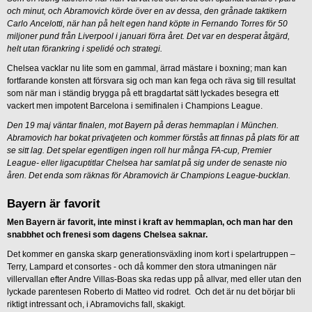
och minut, och Abramovich körde över en av dessa, den grånade taktikern
Carlo Ancelotti, när han på helt egen hand köpte in Fernando Torres för 50
miljoner pund från Liverpool i januari förra året. Det var en desperat åtgärd,
helt utan förankring i spelidé och strategi.
Chelsea vacklar nu lite som en gammal, ärrad mästare i boxning; man kan
fortfarande konsten att försvara sig och man kan fega och räva sig till resultat
som när man i ständig brygga på ett bragdartat sätt lyckades besegra ett
vackert men impotent Barcelona i semifinalen i Champions League.
Den 19 maj väntar finalen, mot Bayern på deras hemmaplan i München.
Abramovich har bokat privatjeten och kommer förstås att finnas på plats för att
se sitt lag. Det spelar egentligen ingen roll hur många FA-cup, Premier
League- eller ligacuptitlar Chelsea har samlat på sig under de senaste nio
åren. Det enda som räknas för Abramovich är Champions League-bucklan.
Bayern är favorit
Men Bayern är favorit, inte minst i kraft av hemmaplan, och man har den
snabbhet och frenesi som dagens Chelsea saknar.
Det kommer en ganska skarp generationsväxling inom kort i spelartruppen –
Terry, Lampard et consortes - och då kommer den stora utmaningen när
villervallan efter Andre Villas-Boas ska redas upp på allvar, med eller utan den
lyckade parentesen Roberto di Matteo vid rodret. Och det är nu det börjar bli
riktigt intressant och, i Abramovichs fall, skakigt.