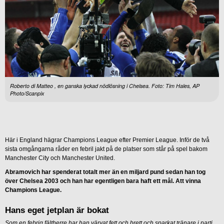
Roberto di Matteo , en ganska lyckad nödlösning i Chelsea. Foto: Tim Hales, AP
Photo/Scanpix
Här i England hägrar Champions League efter Premier League. Inför de två
sista omgångarna råder en febril jakt på de platser som står på spel bakom
Manchester City och Manchester United.
Abramovich har spenderat totalt mer än en miljard pund sedan han tog
över Chelsea 2003 och han har egentligen bara haft ett mål. Att vinna
Champions League.
Hans eget jetplan är bokat
Som en febrig fältherre har han värvat fett och brett och sparkat tränare i parti