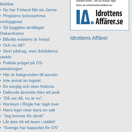
klubbar
Nu har Finland fått sin Janne
Pingisens lyckosamma
ombyggnad
Så byggdes skrällaget
Oskarshamn
Idrottens Affärer
Blåvitts existens är hotad
Och nu då?
Stort pådrag, men åskådarna
uteblir
Politisk prägel på OS-
utredningen
Här är bakgrunden till succén
Inte annat än logiskt...
En sorglig och skev historia
Dalkurds årsmöte blev ett jaså
"Då var då, nu är nu",
Hockeyn i Rögle har tagit över
Hans lugn visar bara en sak
"Jag brinner för idrott"
Låt dem bli ett team i stället!
"Sverige har kapacitet för OS"