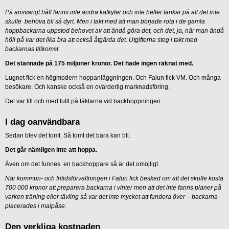
På ansvarigt håll fanns inte andra kalkyler och inte heller tankar på att det inte
skulle behöva bli så dyrt. Men i takt med att man började rota i de gamla
hoppbackarna uppstod behovet av att ändå göra det, och det, ja, när man ändå
höll på var det lika bra att också åtgärda det. Utgifterna steg i takt med
backarnas tillkomst.
Det stannade på 175 miljoner kronor. Det hade ingen räknat med.
Lugnet fick en högmodern hoppanläggningen. Och Falun fick VM. Och många
besökare. Och kanske också en ovärderlig marknadsföring.
Det var till och med fullt på läktarna vid backhoppningen.
I dag oanvändbara
Sedan blev det tomt. Så tomt det bara kan bli.
Det går nämligen inte att hoppa.
Även om det funnes en backhoppare så är det omöjligt.
När kommun- och fritidsförvaltningen i Falun fick besked om att det skulle kosta
700 000 kronor att preparera backarna i vinter men att det inte fanns planer på
varken träning eller tävling så var det inte mycket att fundera över – backarna
placerades i malpåse.
Den verkliga kostnaden