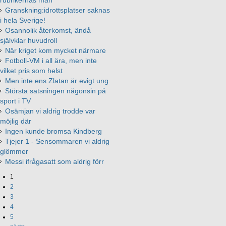
rubrikernas man
Granskning:idrottsplatser saknas
i hela Sverige!
Osannolik återkomst, ändå
självklar huvudroll
När kriget kom mycket närmare
Fotboll-VM i all ära, men inte
vilket pris som helst
Men inte ens Zlatan är evigt ung
Största satsningen någonsin på
sport i TV
Osämjan vi aldrig trodde var
möjlig där
Ingen kunde bromsa Kindberg
Tjejer 1 - Sensommaren vi aldrig
glömmer
Messi ifrågasatt som aldrig förr
1
2
3
4
5