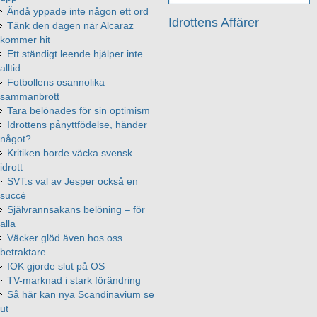
Ändå yppade inte någon ett ord
Idrottens Affärer
Tänk den dagen när Alcaraz
kommer hit
Ett ständigt leende hjälper inte
alltid
Fotbollens osannolika
sammanbrott
Tara belönades för sin optimism
Idrottens pånyttfödelse, händer
något?
Kritiken borde väcka svensk
idrott
SVT:s val av Jesper också en
succé
Självrannsakans belöning – för
alla
Väcker glöd även hos oss
betraktare
IOK gjorde slut på OS
TV-marknad i stark förändring
Så här kan nya Scandinavium se
ut