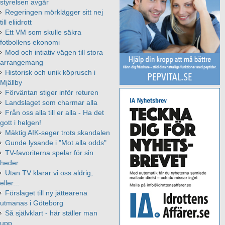
styrelsen avgår
Regeringen mörklägger sitt nej
till eliidrott
Ett VM som skulle säkra
fotbollens ekonomi
Mod och intiativ vägen till stora
arrangemang
Historisk och unik köprusch i
Mjällby
Förväntan stiger inför returen
Landslaget som charmar alla
Från oss alla till er alla - Ha det
gott i helgen!
Mäktig AIK-seger trots skandalen
Gunde lysande i "Mot alla odds"
TV-favoriterna spelar för sin
heder
Utan TV klarar vi oss aldrig,
eller...
Förslaget till ny jättearena
utmanas i Göteborg
Så självklart - här ställer man
upp