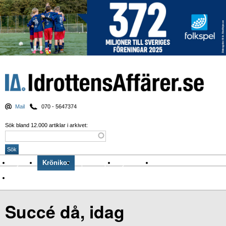
Mail
070 - 5647374
Sök bland 12.000 artiklar i arkivet:
Nyheter
Krönikor
Sport & spel
Nyhetsbrev
Arkiv
Om Idrottens Affärer
Succé då, idag