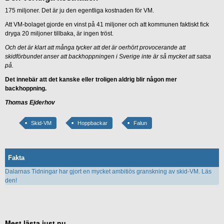
175 miljoner. Det är ju den egentliga kostnaden för VM.
Att VM-bolaget gjorde en vinst på 41 miljoner och att kommunen faktiskt fick
dryga 20 miljoner tillbaka, är ingen tröst.
Och det är klart att många tycker att det är oerhört provocerande att
skidförbundet anser att backhoppningen i Sverige inte är så mycket att satsa
på.
Det innebär att det kanske eller troligen aldrig blir någon mer
backhoppning.
Thomas Ejderhov
Skid-VM
Hoppbackar
Falun
Fakta
Dalarnas Tidningar har gjort en mycket ambitiös granskning av skid-VM. Läs
den!
Mest lästa just nu