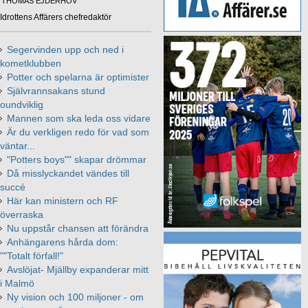
THOMAS EJDERHOV
Idrottens Affärers chefredaktör
Segervinden upp och ned i
kometklubben
Potter och spelarna är optimister
Självrannsakans stund
oundviklig
Mannen som ska leda oss vidare
Är du verkligen redo för vad som
väntar...
"Potters boys"" skapar drömmar
Då misslyckandet vändes till
succé
Här kan ministern och RF
överraska
Nu uppstår chansen att förändra
Anhängarens hårda dom:
""Totalt förfall!"
Avslöjat- Mjällby expanderar mitt
i Malmö
Ny vision och 100 miljoner - om