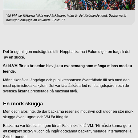
Vid VM var läktarna fyllda med åskådare, i dag är det förödande tomt. Backarna är
nämligen omöjliga att använda. Foto: TT
Det är egentligen motsägelsefullt.
Hoppbackarna i Falun utgör en tragisk del
av en succé.
Skid-VM för ett år sedan blev ju ett evenemang som många minns med ett
leende.
Människor åkte långväga och publikresponsen överträffade till och med den
mest optimistiska kalkylen. Det var täta åskådarled runt längdspåren och de
svenska åkarna presterade på maximal nivå.
En mörk skugga
Men det hjälps inte, de där backarna reser sig mot skyn och utgör en stor mörk
skugga över Lugnet och VM för lång tid.
Backarna var förutsättningen för att Falun skulle få VM. ”Ni måste kunna göra
ett komplett skid-VM, och då ingår godkända backar”, menade Internationella
Skidförbundet.