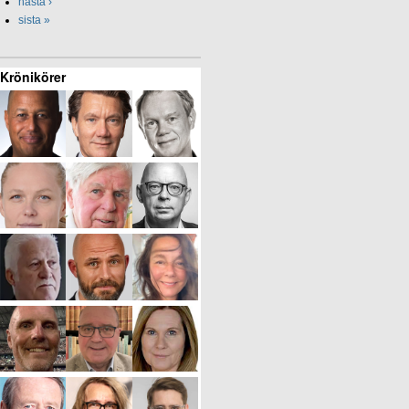
nästa ›
sista »
Krönikörer