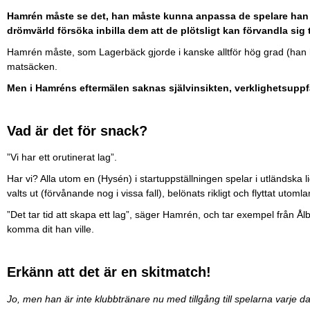
Hamrén måste se det, han måste kunna anpassa de spelare han har
drömvärld försöka inbilla dem att de plötsligt kan förvandla sig ti
Hamrén måste, som Lagerbäck gjorde i kanske alltför hög grad (han 
matsäcken.
Men i Hamréns eftermälen saknas självinsikten, verklighetsuppf
Vad är det för snack?
”Vi har ett orutinerat lag”.
Har vi? Alla utom en (Hysén) i startuppställningen spelar i utländska
valts ut (förvånande nog i vissa fall), belönats rikligt och flyttat utoml
”Det tar tid att skapa ett lag”, säger Hamrén, och tar exempel från Ål
komma dit han ville.
Erkänn att det är en skitmatch!
Jo, men han är inte klubbtränare nu med tillgång till spelarna varje da