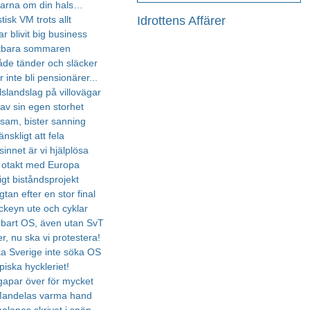
arna om din hals…
Idrottens Affärer
stisk VM trots allt
ar blivit big business
ttbara sommaren
åde tänder och släcker
 inte bli pensionärer...
llslandslag på villovägar
av sin egen storhet
sam, bister sanning
nskligt att fela
sinnet är vi hjälplösa
i otakt med Europa
igt biståndsprojekt
tan efter en stor final
ckeyn ute och cyklar
rbart OS, även utan SvT
r, nu ska vi protestera!
ka Sverige inte söka OS
iska hyckleriet!
 gapar över för mycket
Mandelas varma hand