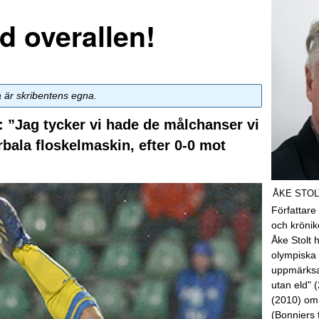
 overallen!
a är skribentens egna.
: ”Jag tycker vi hade de målchanser vi
rbala floskelmaskin, efter 0-0 mot
ÅKE STOL
Författare
och kröni
Åke Stolt 
olympiska 
uppmärksa
utan eld" 
(2010) om
(Bonniers 