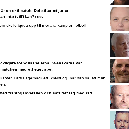
r en skitmatch. Det sitter miljoner
n inte (vill?kan?) se.
som skulle bjuda upp till mera rå kamp än fotboll.
kickligare fotbollsspelarna. Svenskarna var
å matchen med ett eget spel.
kapten Lars Lagerbäck ett ”knivhugg” när han sa, att man
gen.
ed träningsoverallen och sätt rätt lag med rätt