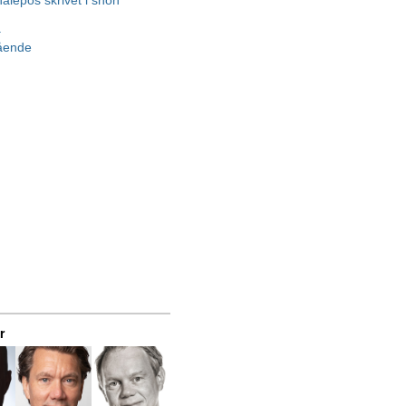
nalepos skrivet i snön
a
gående
r