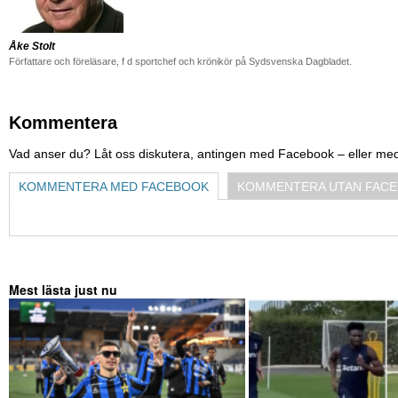
Åke Stolt
Författare och föreläsare, f d sportchef och krönikör på Sydsvenska Dagbladet.
Kommentera
Vad anser du? Låt oss diskutera, antingen med Facebook – eller me
KOMMENTERA MED FACEBOOK
KOMMENTERA UTAN FAC
Mest lästa just nu