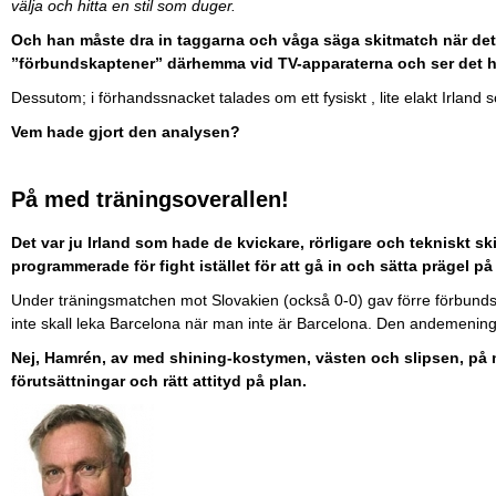
välja och hitta en stil som duger.
Och han måste dra in taggarna och våga säga skitmatch när det ä
”förbundskaptener” därhemma vid TV-apparaterna och ser det ha
Dessutom; i förhandssnacket talades om ett fysiskt , lite elakt Irland 
Vem hade gjort den analysen?
På med träningsoverallen!
Det var ju Irland som hade de kvickare, rörligare och tekniskt s
programmerade för fight istället för att gå in och sätta prägel p
Under träningsmatchen mot Slovakien (också 0-0) gav förre förbunds
inte skall leka Barcelona när man inte är Barcelona. Den andemenin
Nej, Hamrén, av med shining-kostymen, västen och slipsen, på m
förutsättningar och rätt attityd på plan.