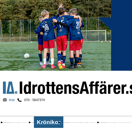
Mail
070 - 5647374
Nyheter
Krönikor
Sport & spel
Nyhetsbr