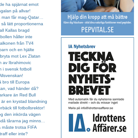
e ha spjärnat emot
sgalan på allvar!
så man får mag-Qatar…
 så lätt proportionerna
all Kallas bragd
tbollen håller inte
kalkonen från TV4
barn och en hjälte
 bryta mot Lex Zlatan
n av Ibrahimovic
n i svensk fotboll
 Allsvenskan!
å bro till Europa
tan, vad händer då?
arkare än Red Bull
a är en krystad blandning
bäck till fotbollsrektor!
g den inkörda vägen
ndå tårarna jag minns…
måste trotsa FIFA
raff eller inte?