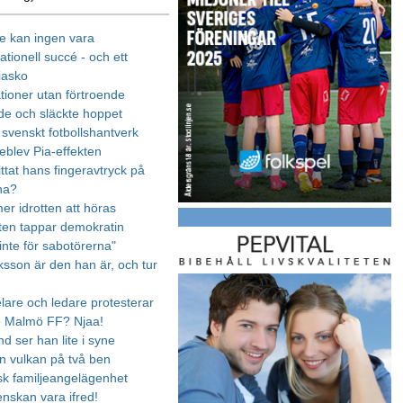
e kan ingen vara
ationell succé - och ett
fiasko
tioner utan förtroende
e och släckte hoppet
 svenskt fotbollshantverk
teblev Pia-effekten
ttat hans fingeravtryck på
na?
r idrotten att höras
tten tappar demokratin
inte för sabotörerna"
ksson är den han är, och tur
lare och ledare protesterar
re Malmö FF? Njaa!
d ser han lite i syne
en vulkan på två ben
sk familjeangelägenhet
enskan vara ifred!