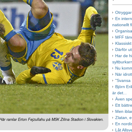
Otryggar
En intern
nationellt 
Organisa
MFF tänd
Klassiskt
Därför u
Har de hi
syltburkar
Nu komme
När idro
"Svansa 
Björn Eri
är det...
Även spe
Ett bätt
Men iblan
Zlatan, 
Här ramlar Erton Fejzullahu på MSK Zilina Stadion i Slovakien.
En nordi
Låt Allsv