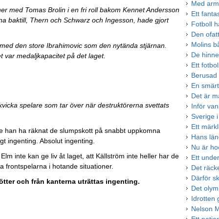
Med arm
er med Tomas Brolin i en fri roll bakom Kennet Andersson
Ett fanta
rna baktill, Thern och Schwarz och Ingesson, hade gjort
Fotboll h
Den ofa
Molins b
g med den store Ibrahimovic som den nytända stjärnan.
De hinner
 var medaljkapacitet på det laget.
Ett fotbo
Berusad 
En smärt
Det är mä
a, kvicka spelare som tar över när destruktörerna svettats
Inför van
Sverige 
Ett märkl
e han ha räknat de slumpskott på snabbt uppkomna
Hans läng
gt ingenting. Absolut ingenting.
Nu är ho
 inte kan ge liv åt laget, att Källström inte heller har de
Ett unde
a frontspelarna i hotande situationer.
Det räcke
Därför s
fötter och från kanterna uträttas ingenting.
Det olymp
Idrotten
Nelson 