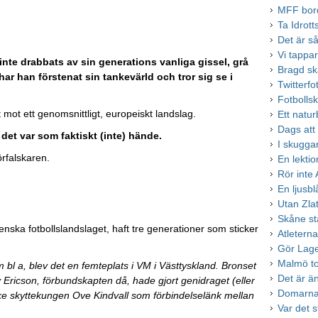
MFF bord
Ta Idrott
Det är 
Vi tappar
inte drabbats av sin generations vanliga gissel, grå
Bragd sk
ar han förstenat sin tankevärld och tror sig se i
Twitterfo
Fotbolls
t mot ett genomsnittligt, europeiskt landslag.
Ett natur
Dags att
det var som faktiskt (inte) hände.
I skugga
örfalskaren.
En lektio
Rör inte
En ljusbl
Utan Zla
Skåne st
venska fotbollslandslaget, haft tre generationer som sticker
Atletern
Gör Lager
Malmö to
l a, blev det en femteplats i VM i Västtyskland. Bronset
Det är ä
 Ericson, förbundskapten då, hade gjort genidraget (eller
Domarna 
ske skyttekungen Ove Kindvall som förbindelselänk mellan
Var det st