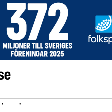
ev
Arkiv
Om Idrottens Affärer