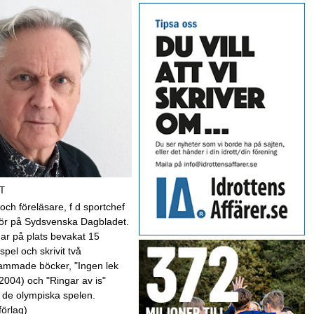
T
 och föreläsare, f d sportchef
kör på Sydsvenska Dagbladet.
har på plats bevakat 15
spel och skrivit två
mmade böcker, "Ingen lek
(2004) och "Ringar av is"
 de olympiska spelen.
förlag)