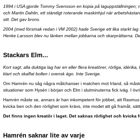
1994 i USA gjorde Tommy Svensson en kopia på laguppställningen; n
och Martin Dahlin, ett ständigt roterande maskinhjul när arbetshästa
sitt. Det gav brons.
2004 (med försmak redan i VM 2002) hade Sverige ett lika starkt la
Henke Larsson blev nu länken mellan jobbarna och skarprättarna. Det
Stackars Elm...
Kort sagt; alla duktiga lag har en eller flera kreatörer, rörliga, idérik
klart och skaffat bollen i svensk ägo. Inte Sverige.
Om Hamrén nu såg några målchanser i matchen mot Irland, så måst
situationer som Hysén i början och Elm i slutminuterna fick iväg. I övri
Hamrén måste se, annars är han inkompetent för jobbet, att Rasmus Elm
kvicka ben och den rörlighet som krävs, inte modet att gå framåt, sätt
Det finns ingen kreatör i laget. Det saknas rörlighet och kvicka 
Hamrén saknar lite av varje