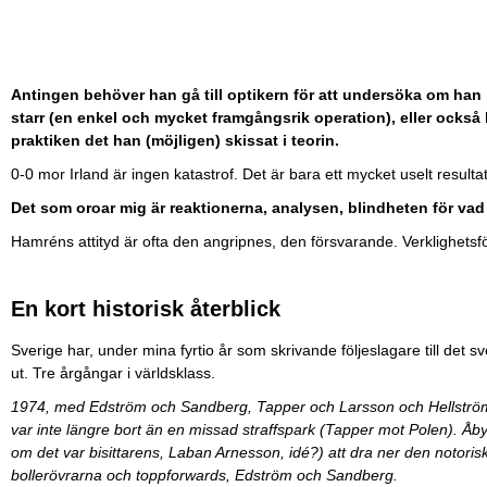
Antingen behöver han gå till optikern för att undersöka om han 
starr (en enkel och mycket framgångsrik operation), eller också h
praktiken det han (möjligen) skissat i teorin.
0-0 mor Irland är ingen katastrof. Det är bara ett mycket uselt resulta
Det som oroar mig är reaktionerna, analysen, blindheten för vad 
Hamréns attityd är ofta den angripnes, den försvarande. Verklighetsf
En kort historisk återblick
Sverige har, under mina fyrtio år som skrivande följeslagare till det s
ut. Tre årgångar i världsklass.
1974, med Edström och Sandberg, Tapper och Larsson och Hellström b
var inte längre bort än en missad straffspark (Tapper mot Polen). Åby
om det var bisittarens, Laban Arnesson, idé?) att dra ner den notori
bollerövrarna och toppforwards, Edström och Sandberg.