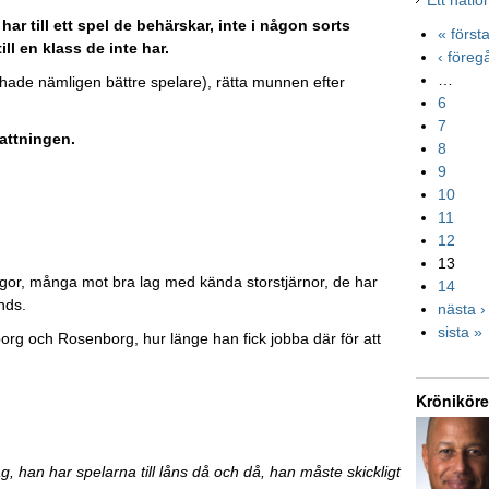
Ett natio
 till ett spel de behärskar, inte i någon sorts
« först
ll en klass de inte har.
‹ före
…
hade nämligen bättre spelare), rätta munnen efter
6
7
attningen.
8
9
10
11
12
13
 ligor, många mot bra lag med kända storstjärnor, de har
14
ands.
nästa ›
sista »
borg och Rosenborg, hur länge han fick jobba där för att
Kröniköre
g, han har spelarna till låns då och då, han måste skickligt