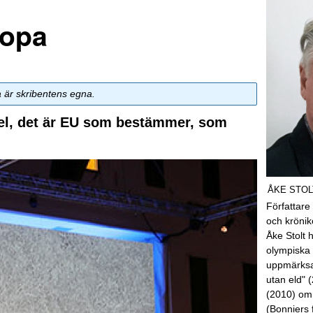
ropa
a är skribentens egna.
ssel, det är EU som bestämmer, som
ÅKE STOL
Författare
och kröni
Åke Stolt 
olympiska 
uppmärksa
utan eld" 
(2010) om
(Bonniers 