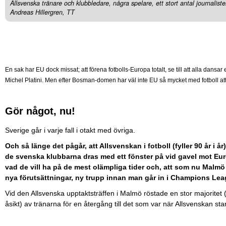
Allsvenska tränare och klubbledare, några spelare, ett stort antal journalist
Andreas Hillergren, TT
En sak har EU dock missat; att förena fotbolls-Europa totalt, se till att alla da
Michel Platini. Men efter Bosman-domen har väl inte EU så mycket med fotboll att 
Gör något, nu!
Sverige går i varje fall i otakt med övriga.
Och så länge det pågår, att Allsvenskan i fotboll (fyller 90 år i år)
de svenska klubbarna dras med ett fönster på vid gavel mot Eur
vad de vill ha på de mest olämpliga tider och, att som nu Malmö F
nya förutsättningar, ny trupp innan man går in i Champions Lea
Vid den Allsvenska upptaktsträffen i Malmö röstade en stor majoritet (
åsikt) av tränarna för en återgång till det som var när Allsvenskan sta