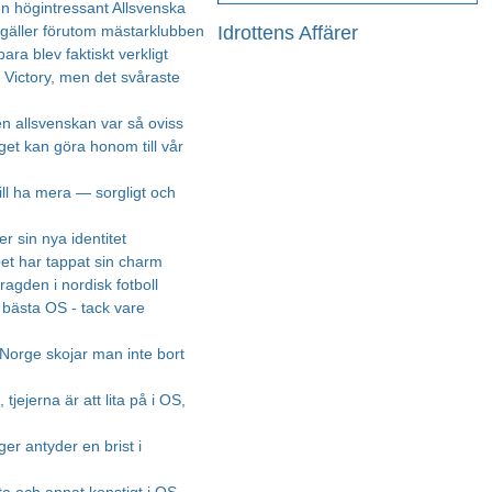
en högintressant Allsvenska
Idrottens Affärer
 gäller förutom mästarklubben
bara blev faktiskt verkligt
r Victory, men det svåraste
n allsvenskan var så oviss
et kan göra honom till vår
ill ha mera — sorgligt och
r sin nya identitet
et har tappat sin charm
ragden i nordisk fotboll
 bästa OS - tack vare
 Norge skojar man inte bort
 tjejerna är att lita på i OS,
er antyder en brist i