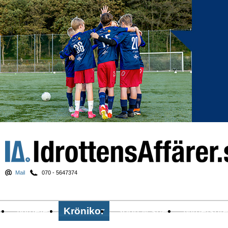
Mail
070 - 5647374
Nyheter
Krönikor
Sport & spel
Nyhetsbr