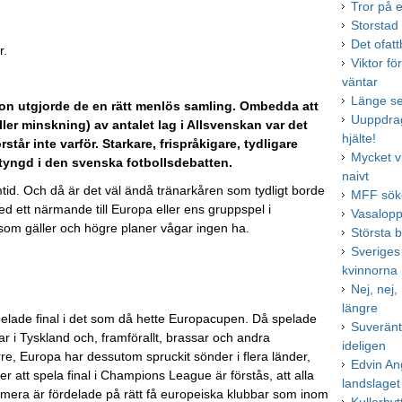
Tror på 
Storstad
Det ofatt
r.
Viktor fö
väntar
Länge se
on utgjorde de en rätt menlös samling. Ombedda att
Uuppdrag
er minskning) av antalet lag i Allsvenskan var det
hjälte!
r inte varför. Starkare, frispråkigare, tydligare
Mycket v
tyngd i den svenska fotbollsdebatten.
naivt
tid. Och då är det väl ändå tränarkåren som tydligt borde
MFF söke
ed ett närmande till Europa eller ens gruppspel i
Vasalopp
som gäller och högre planer vågar ingen ha.
Största b
Sveriges
kvinnorna
Nej, nej,
längre
pelade final i det som då hette Europacupen. Då spelade
Suveränt,
r i Tyskland och, framförallt, brassar och andra
ideligen
e, Europa har dessutom spruckit sönder i flera länder,
Edvin Ang
mer att spela final i Champions League är förstås, att alla
landslaget
umera är fördelade på rätt få europeiska klubbar som inom