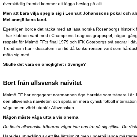
överskådlig framtid kommer att lägga beslag på allt.
Men att bara vilja spegla sig i Lennart Johanssons pokal och aldr
Mellanmjölkens land.
Egentligen borde det räcka med att läsa norska Rosenborgs historik 
- har klubben varit med i Champions Leagues gruppspel, någon gång tag
respekt för Malmö FF:s final 1979 och IFK Göteborgs två segrar i d
Trondheim har - dessutom i en tid då konkurrensen varit som hårdast
mäta sig med.
Skulle det vara en omöjlighet i Sverige?
Bort från allsvensk naivitet
Malmö FF har engagerat norrmannen Age Hareide som tränare i år. Han 
den allsvenska naiviteten och spela en mera cynisk fotboll internatio
våga se en värld utanför Allsvenskan.
Någon måste våga uttala visionerna.
De flesta allsvenska tränarna vågar inte ens tro på sig själva. De r
Hareides utveckling av ett lite lättsinnigt men underhållande mästarl