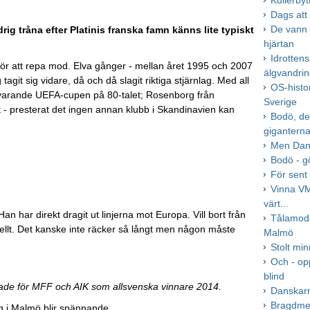
Kullerbyt
Dags att 
De vann 
ig tråna efter Platinis franska famn känns lite typiskt
hjärtan
Idrotten
för att repa mod. Elva gånger - mellan året 1995 och 2007
älgvandri
it sig vidare, då och då slagit riktiga stjärnlag. Med all
OS-histo
åvarande UEFA-cupen på 80-talet; Rosenborg från
Sverige
 - presterat det ingen annan klubb i Skandinavien kan
Bodö, det
gigantern
Men Dani
Bodö - gö
För sent 
Vinna VM
värt...
har direkt dragit ut linjerna mot Europa. Vill bort från
Tålamodet
nellt. Det kanske inte räcker så långt men någon måste
Malmö
Stolt min
Och - op
blind
östade för MFF och AIK som allsvenska vinnare 2014.
Danskar
Bragdmed
ag i Malmö blir spännande.