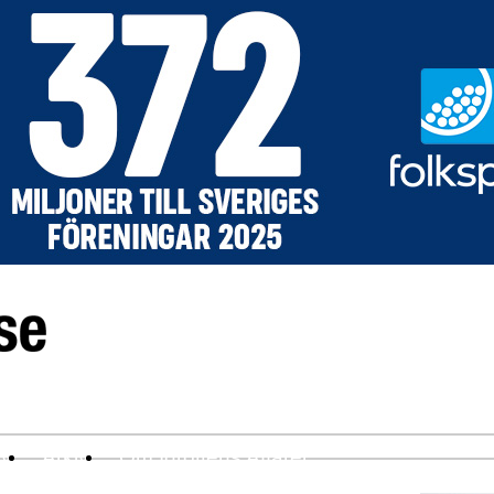
ev
Arkiv
Om Idrottens Affärer