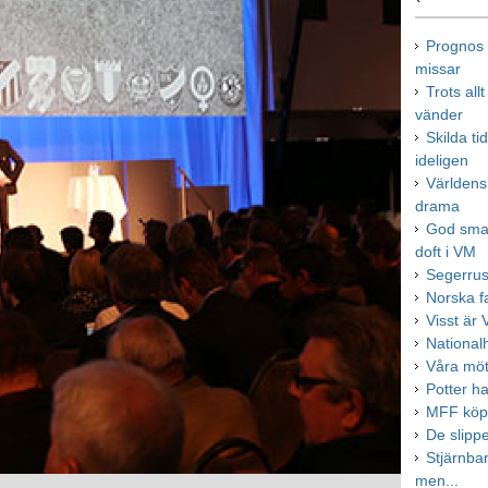
Prognos i
missar
Trots all
vänder
Skilda t
ideligen
Världens
drama
God smak
doft i VM
Segerrus
Norska f
Visst är
Nationalh
Våra möt
Potter ha
MFF köpe
De slip
Stjärnban
men...