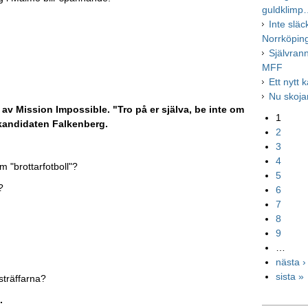
guldklimp
Inte släc
Norrköping
Självran
MFF
Ett nytt k
Nu skoja
av Mission Impossible. "Tro på er själva, be inte om
1
gskandidaten Falkenberg.
2
3
4
 "brottarfotboll"?
5
?
6
7
8
9
…
nästa ›
sista »
sträffarna?
.