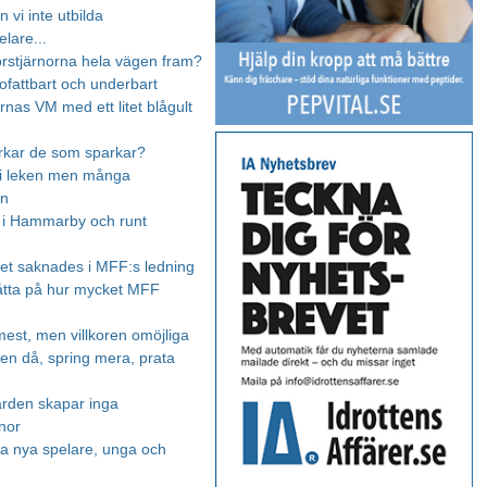
n vi inte utbilda
elare...
orstjärnorna hela vägen fram?
 ofattbart och underbart
rnas VM med ett litet blågult
rkar de som sparkar?
 i leken men många
en
 i Hammarby och runt
et saknades i MFF:s ledning
tta på hur mycket MFF
est, men villkoren omöjliga
Men då, spring mera, prata
arden skapar inga
rnor
 nya spelare, unga och