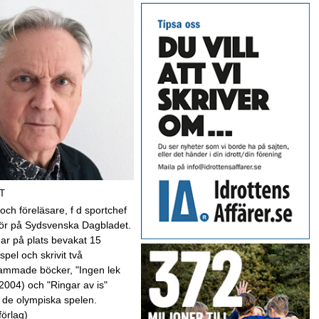
T
 och föreläsare, f d sportchef
kör på Sydsvenska Dagbladet.
har på plats bevakat 15
spel och skrivit två
mmade böcker, "Ingen lek
(2004) och "Ringar av is"
 de olympiska spelen.
förlag)