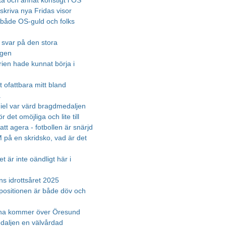
ta och annat konstigt i OS
skriva nya Fridas visor
både OS-guld och folks
s svar på den stora
ngen
rien hade kunnat börja i
 ofattbara mitt bland
a
el var värd bragdmedaljen
r det omöjliga och lite till
att agera - fotbollen är snärjd
 på en skridsko, vad är det
 är inte oändligt här i
ns idrottsåret 2025
positionen är både döv och
na kommer över Öresund
aljen en välvårdad