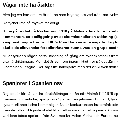
Vågar inte ha åsikter
Men jag vet inte om det är någon som bryr sig om vad tränarna tycke
De tycker inte så mycket för övrigt.
Uppe på podiet på Restaurang 1910 på Malmös fina fotbollstadi
kommentera en omläggning av spelterminer eller en utökning (ell
knappast någon förutom HIF:s Roar Hansen som vågade. Jag förstå
skulle de allsvenska fotbollstränarna kunna vara en grupp med 
Nu är tydligen någon sorts utredning på gång om svensk fotbolls fram
visa färdriktningen. Men det är som om ingen riktigt tror på det där m
Champions League. Det sägs lite halvhjärtat men det är Allsvenskan 
Spanjorer i Spanien osv
Nej, det är förstås andra förutsättningar nu än när Malmö FF 1979 s
fransmän i Frankrike, spanjorer i Spanien, engelsmän i England, tyska
sydamerikaner i sina hemmaligor. Nu är konkurrensen hundrafalt störr
men det allra viktigaste skälet till att ett svenskt lag aldrig mera kom
världens bästa spelare, från Sydamerika, Asien, Afrika och Europa n