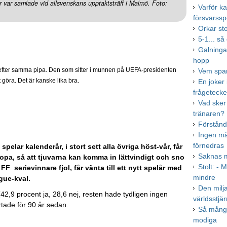
er var samlade vid allsvenskans upptaktsträff i Malmö. Foto:
Varför ka
försvarssp
Orkar st
5-1... så
Galninga
hopp
nsar efter samma pipa. Den som sitter i munnen på UEFA-presidenten
Vem spa
göra. Det är kanske lika bra.
En joker
frågeteck
Vad sker
tränaren?
Förstånd
Ingen må
förnedras
 spelar kalenderår, i stort sett alla övriga höst-vår, får
Saknas m
opa, så att tjuvarna kan komma in lättvindigt och sno
Stolt: - 
F serievinnare fjol, får vänta till ett nytt spelår med
mindre
gue-kval.
Den milj
42,9 procent ja, 28,6 nej, resten hade tydligen ingen
världsstjä
rtade för 90 år sedan.
Så många
modiga