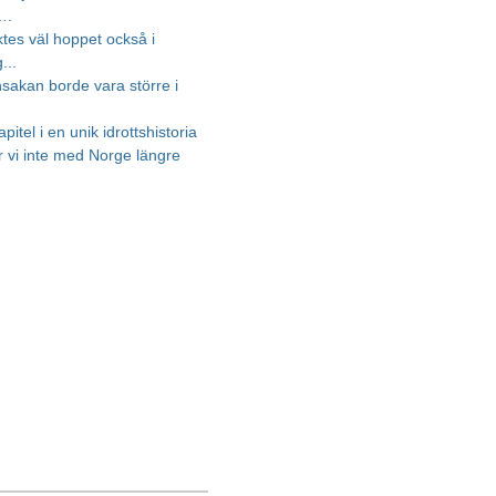
….
ktes väl hoppet också i
...
nsakan borde vara större i
apitel i en unik idrottshistoria
r vi inte med Norge längre