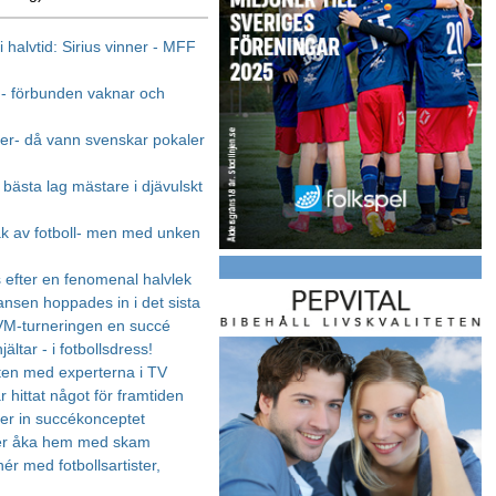
 halvtid: Sirius vinner - MFF
t - förbunden vaknar och
ider- då vann svenskar pokaler
 bästa lag mästare i djävulskt
 av fotboll- men med unken
 efter en fenomenal halvlek
ansen hoppades in i det sista
 VM-turneringen en succé
jältar - i fotbollsdress!
en med experterna i TV
r hittat något för framtiden
r in succékonceptet
per åka hem med skam
ér med fotbollsartister,