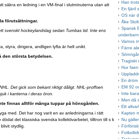
Han trots
tt säkra en ledning i en VM-final i slutminuterna utan att
En fjäril
OS när de
la förutsättningar.
Åke Stol
Spansk E
 ett svenskt hockeylandslag sedan Tumbas tid. Inte ens
underbarn
Vamos m
styra, dirigera, andligen lyfta är helt unikt.
Färre ale
Sömngång
å den största betydelsen.
Tragiskt 
Hur faen 
Uppladdn
En dröm 
EM 92 och
NHL. Det gick som bekant riktigt dåligt. NHL-proffsen
Inte bar
mjuk i kanterna i deras öron.
Men då så
nte finnas alltför många tuppar på hönsgården.
Ett allvar
lyga med. Det har nog varit en av anledningarna i rätt
Kapten 
dat det klassiska svenska kollektivarbetet, tilltron till s k
Nu gälle
livit otydlig.
Förförisk
Fotbollsf