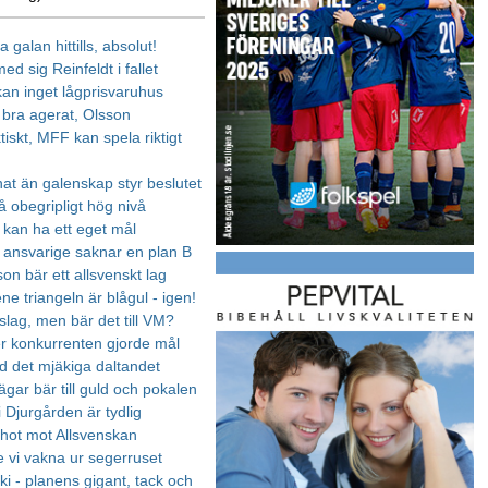
 galan hittills, absolut!
ed sig Reinfeldt i fallet
kan inget lågprisvaruhus
h bra agerat, Olsson
ktiskt, MFF kan spela riktigt
nat än galenskap styr beslutet
å obegripligt hög nivå
 kan ha ett eget mål
ansvarige saknar en plan B
on bär ett allsvenskt lag
ne triangeln är blågul - igen!
slag, men bär det till VM?
ler konkurrenten gjorde mål
d det mjäkiga daltandet
gar bär till guld och pokalen
 Djurgården är tydlig
 hot mot Allsvenskan
 vi vakna ur segerruset
ki - planens gigant, tack och