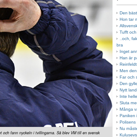
Den bästa
Hon tar m
Allsvens
Tufft oc
..och, fa
bra
Inget an
Han är p
Reinfeldt
Men den 
Far och s
Den gylle
Nytt land
Inte hel
Sluta me
Många vä
Paniken i
Polisens
Nu måste
 och fann nyckeln i tvillingarna. Så blev VM till en svensk
Kulusevs