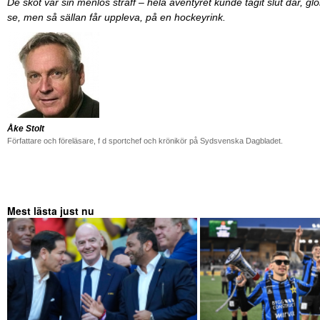
De sköt var sin menlös straff – hela äventyret kunde tagit slut där, glö
se, men så sällan får uppleva, på en hockeyrink.
Åke Stolt
Författare och föreläsare, f d sportchef och krönikör på Sydsvenska Dagbladet.
Mest lästa just nu