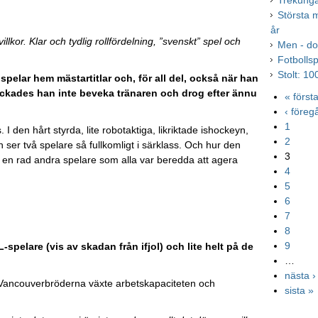
Trekunga
Största 
år
kor. Klar och tydlig rollfördelning, ”svenskt” spel och
Men - do
Fotbolls
Stolt: 10
spelar hem mästartitlar och, för all del, också när han
lyckades han inte beveka tränaren och drog efter ännu
« först
‹ före
1
I den hårt styrda, lite robotaktiga, likriktade ishockeyn,
2
 ser två spelare så fullkomligt i särklass. Och hur den
3
å en rad andra spelare som alla var beredda att agera
4
5
6
7
8
9
-spelare (vis av skadan från ifjol) och lite helt på de
…
nästa ›
d Vancouverbröderna växte arbetskapaciteten och
sista »