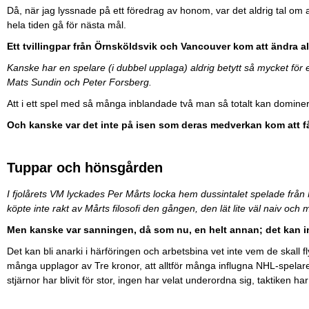
Då, när jag lyssnade på ett föredrag av honom, var det aldrig tal om a
hela tiden gå för nästa mål.
Ett tvillingpar från Örnsköldsvik och Vancouver kom att ändra al
Kanske har en spelare (i dubbel upplaga) aldrig betytt så mycket för
Mats Sundin och Peter Forsberg.
Att i ett spel med så många inblandade två man så totalt kan dominera, 
Och kanske var det inte på isen som deras medverkan kom att f
Tuppar och hönsgården
I fjolårets VM lyckades Per Mårts locka hem dussintalet spelade från 
köpte inte rakt av Mårts filosofi den gången, den lät lite väl naiv och 
Men kanske var sanningen, då som nu, en helt annan; det kan i
Det kan bli anarki i härföringen och arbetsbina vet inte vem de skall f
många upplagor av Tre kronor, att alltför många influgna NHL-spelare dö
stjärnor har blivit för stor, ingen har velat underordna sig, taktiken har b