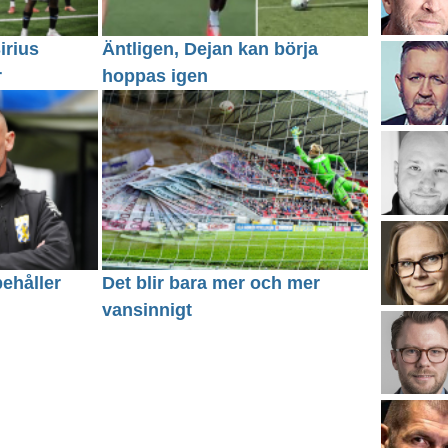
irius
Äntligen, Dejan kan börja
r
hoppas igen
behåller
Det blir bara mer och mer
vansinnigt