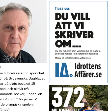
T
 och föreläsare, f d sportchef
kör på Sydsvenska Dagbladet.
har på plats bevakat 15
spel och skrivit två
mmade böcker, "Ingen lek
(2004) och "Ringar av is"
 de olympiska spelen.
förlag)