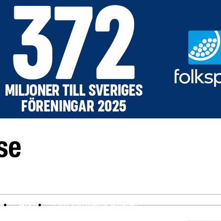
ev
Arkiv
Om Idrottens Affärer