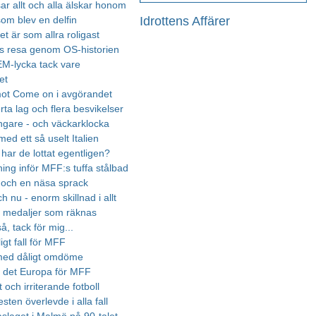
ar allt och alla älskar honom
Idrottens Affärer
 som blev en delfin
t är som allra roligast
ts resa genom OS-historien
M-lycka tack vare
et
ot Come on i avgörandet
rta lag och flera besvikelser
are - och väckarklocka
med ett så uselt Italien
har de lottat egentligen?
ing inför MFF:s tuffa stålbad
och en näsa sprack
 nu - enorm skillnad i allt
a medaljer som räknas
, tack för mig...
ligt fall för MFF
med dåligt omdöme
r det Europa för MFF
t och irriterande fotboll
esten överlevde i alla fall