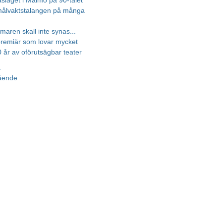
slaget i Malmö på 90-talet
målvaktstalangen på många
maren skall inte synas...
premiär som lovar mycket
0 år av oförutsägbar teater
a
gående