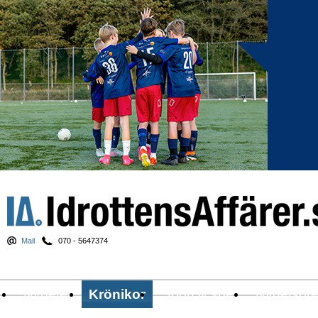
Mail
070 - 5647374
Nyheter
Krönikor
Sport & spel
Nyhetsbr