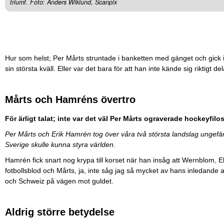
triumf. Foto: Anders Wiklund, Scanpix
Hur som helst; Per Mårts struntade i banketten med gänget och gick 
sin största kväll. Eller var det bara för att han inte kände sig riktigt de
Mårts och Hamréns övertro
För ärligt talat; inte var det väl Per Mårts ograverade hockeyfil
Per Mårts och Erik Hamrén tog över våra två största landslag ungefär 
Sverige skulle kunna styra världen.
Hamrén fick snart nog krypa till korset när han insåg att Wernblom, 
fotbollsblod och Mårts, ja, inte såg jag så mycket av hans inledande
och Schweiz på vägen mot guldet.
Aldrig större betydelse