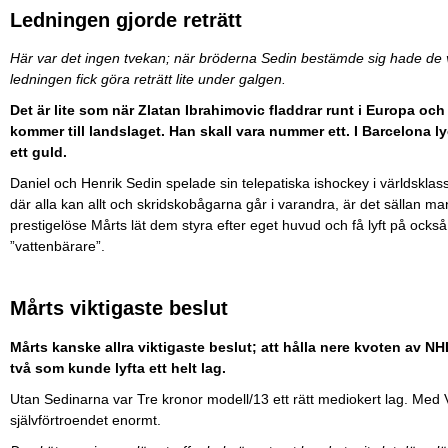
Ledningen gjorde reträtt
Här var det ingen tvekan; när bröderna Sedin bestämde sig hade de vill
ledningen fick göra reträtt lite under galgen.
Det är lite som när Zlatan Ibrahimovic fladdrar runt i Europa och 
kommer till landslaget. Han skall vara nummer ett. I Barcelona 
ett guld.
Daniel och Henrik Sedin spelade sin telepatiska ishockey i världsklass. 
där alla kan allt och skridskobågarna går i varandra, är det sällan man
prestigelöse Mårts lät dem styra efter eget huvud och få lyft på ocks
”vattenbärare”.
Mårts viktigaste beslut
Mårts kanske allra viktigaste beslut; att hålla nere kvoten av NHL
två som kunde lyfta ett helt lag.
Utan Sedinarna var Tre kronor modell/13 ett rätt mediokert lag. Me
självförtroendet enormt.