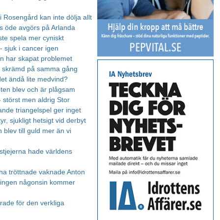
 Rosengård kan inte dölja allt
ts öde avgörs på Arlanda
e spela mer cyniskt
- sjuk i cancer igen
 har skapat problemet
h skrämd på samma gång
 det ändå lite medvind?
eten blev och är plågsam
 störst men aldrig Stor
nde triangelspel ger inget
r, sjukligt hetsigt vid derbyt
blev till guld mer än vi
stjejerna hade världens
arna tröttnade vaknade Anton
 ingen någonsin kommer
rade för den verkliga