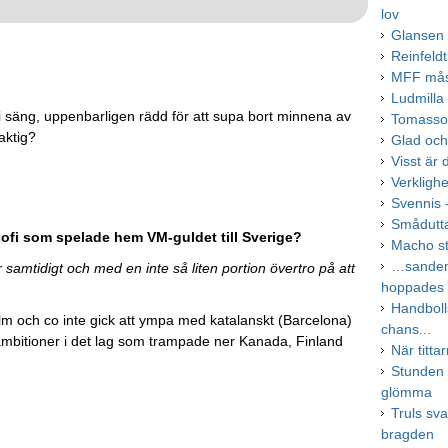
lov
Glansen i
Reinfeld
MFF måst
Ludmilla 
i säng, uppenbarligen rädd för att supa bort minnena av
Tomasson
laktig?
Glad oc
Visst är
Verkligh
Svennis -
Smådutta
osofi som spelade hem VM-guldet till Sverige?
Macho sty
…sanden 
samtidigt och med en inte så liten portion övertro på att
hoppades
Handboll
Elm och co inte gick att ympa med katalanskt (Barcelona)
chans...
 ambitioner i det lag som trampade ner Kanada, Finland
När titt
Stunden
glömma
Truls sva
bragden