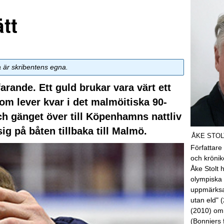
tt
a är skribentens egna.
arande. Ett guld brukar vara värt ett
som lever kvar i det malmöitiska 90-
ch gänget över till Köpenhamns nattliv
g på båten tillbaka till Malmö.
ÅKE STOL
Författare
och kröni
Åke Stolt 
olympiska 
uppmärksa
utan eld" 
(2010) om
(Bonniers 