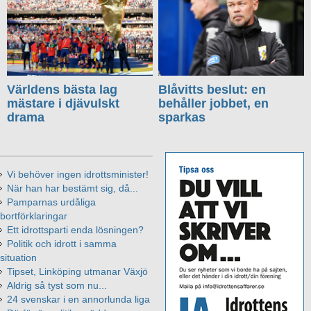
Världens bästa lag
Blåvitts beslut: en
mästare i djävulskt
behåller jobbet, en
drama
sparkas
Vi behöver ingen idrottsminister!
När han har bestämt sig, då...
Pamparnas urdåliga
bortförklaringar
Ett idrottsparti enda lösningen?
Politik och idrott i samma
situation
Tipset, Linköping utmanar Växjö
Aldrig så tyst som nu...
24 svenskar i en annorlunda liga