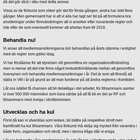
då det går stick i stäv med detta ansvar.
Vissa av de förbund som söker gör det för första gången, andra har sökt flera
gånger. Men gemensamt har vi att vi alla har lagt ner tid på att formulera bra
ansökningar under förevändningen att vi ansöker efter nuvarande regler och
inte efter de som eventuellt kommer att arbetas fram till 2019.
Behandla nu!
Vi anser att medlemsansökningarna bör behandlas på årets stämma i enlighet
med de regler som gäller idag.
Vi har förståelse för att styrelsen vill genomföra en organisationsförändring
men vi menar att det inte finns något motsatsförhållande mellan att genomföra
översynen och behandla medlemsansökningar i år. Det är som att föreslå att
ställa in VM i år på grund av att man funderar på att ändra reglerna i framtiden.
Låt oss istället få chansen att bli delaktiga i det arbetet, för tillsammans samlar
vi över 500 000 människor som bara väntar på att få bli en del av RF och
tillsammans med övriga i idrottsrörelsen.
Utvecklas och ha kul
Först då kan vi utvecklas som ledare, bli bättre på respektive idrott men
framförallt ha kul tillsammans. Våra förbund må skilja sig mycket från varandra i
både form, organisation och idrott, men i denna fråga står vi eniga.