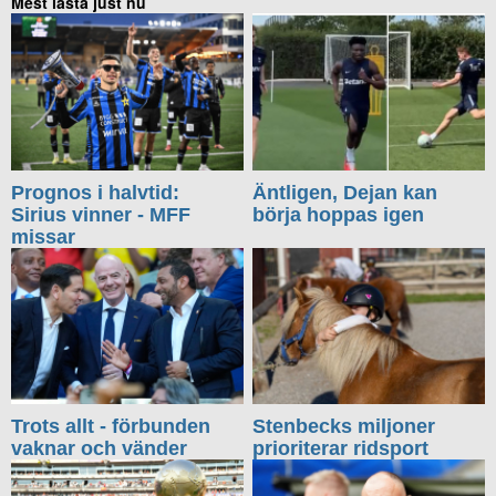
Mest lästa just nu
Prognos i halvtid:
Äntligen, Dejan kan
Sirius vinner - MFF
börja hoppas igen
missar
Trots allt - förbunden
Stenbecks miljoner
vaknar och vänder
prioriterar ridsport