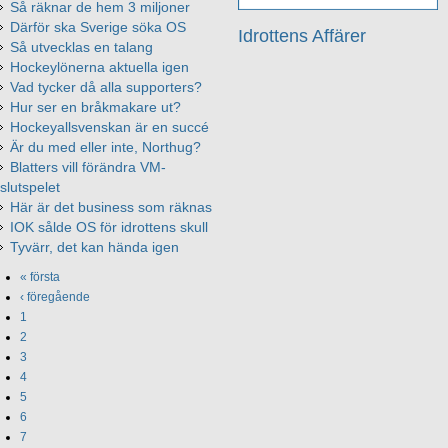
Så räknar de hem 3 miljoner
Därför ska Sverige söka OS
Idrottens Affärer
Så utvecklas en talang
Hockeylönerna aktuella igen
Vad tycker då alla supporters?
Hur ser en bråkmakare ut?
Hockeyallsvenskan är en succé
Är du med eller inte, Northug?
Blatters vill förändra VM-
slutspelet
Här är det business som räknas
IOK sålde OS för idrottens skull
Tyvärr, det kan hända igen
« första
‹ föregående
1
2
3
4
5
6
7