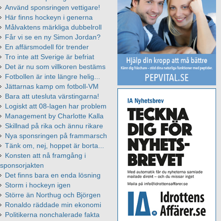
Använd sponsringen vettigare!
Här finns hockeyn i generna
Målvaktens märkliga dubbelroll
Får vi se en ny Simon Jordan?
En affärsmodell för trender
Tro inte att Sverige är befriat
Det är nu som villkoren bestäms
Fotbollen är inte längre helig...
Jättarnas kamp om fotboll-VM
Bara att utesluta värstingarna!
Logiskt att 08-lagen har problem
Management by Charlotte Kalla
Skillnad på rika och ännu rikare
Nya sponsringen på frammarsch
Tänk om, nej, hoppet är borta...
Konsten att nå framgång i
sponsorjakten
Det finns bara en enda lösning
Storm i hockeyn igen
Större än Northug och Björgen
Ronaldo räddade min ekonomi
Politikerna nonchalerade fakta