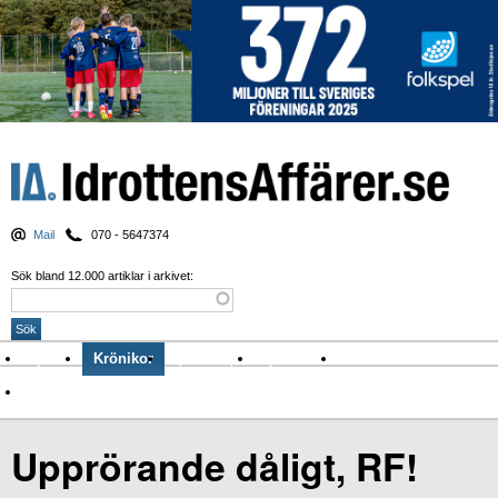
Mail
070 - 5647374
Sök bland 12.000 artiklar i arkivet:
Nyheter
Krönikor
Sport & spel
Nyhetsbrev
Arkiv
Om Idrottens Affärer
Upprörande dåligt, RF!