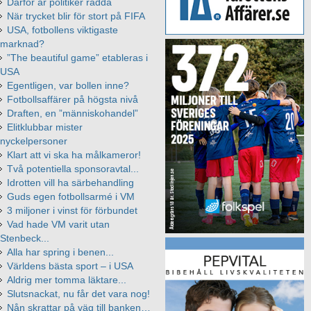
Därför är politiker rädda
När trycket blir för stort på FIFA
USA, fotbollens viktigaste
marknad?
”The beautiful game” etableras i
USA
Egentligen, var bollen inne?
Fotbollsaffärer på högsta nivå
Draften, en ”människohandel”
Elitklubbar mister
nyckelpersoner
Klart att vi ska ha målkameror!
Två potentiella sponsoravtal...
Idrotten vill ha särbehandling
Guds egen fotbollsarmé i VM
3 miljoner i vinst för förbundet
Vad hade VM varit utan
Stenbeck...
Alla har spring i benen...
Världens bästa sport – i USA
Aldrig mer tomma läktare...
Slutsnackat, nu får det vara nog!
Nån skrattar på väg till banken…