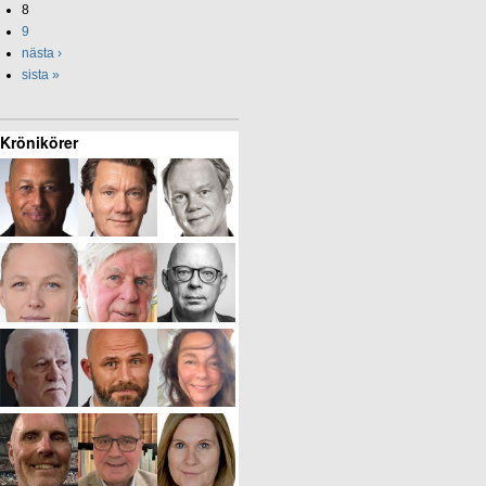
8
9
nästa ›
sista »
Krönikörer