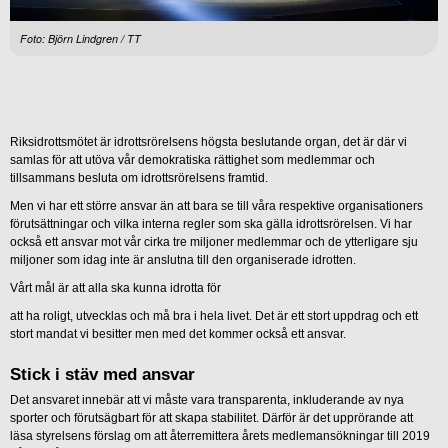
Foto: Björn Lindgren / TT
Riksidrottsmötet är idrottsrörelsens högsta beslutande organ, det är där vi
samlas för att utöva vår demokratiska rättighet som medlemmar och
tillsammans besluta om idrottsrörelsens framtid.
Men vi har ett större ansvar än att bara se till våra respektive organisationers
förutsättningar och vilka interna regler som ska gälla idrottsrörelsen. Vi har
också ett ansvar mot vår cirka tre miljoner medlemmar och de ytterligare sju
miljoner som idag inte är anslutna till den organiserade idrotten.
Vårt mål är att alla ska kunna idrotta för
att ha roligt, utvecklas och må bra i hela livet. Det är ett stort uppdrag och ett
stort mandat vi besitter men med det kommer också ett ansvar.
Stick i stäv med ansvar
Det ansvaret innebär att vi måste vara transparenta, inkluderande av nya
sporter och förutsägbart för att skapa stabilitet. Därför är det upprörande att
läsa styrelsens förslag om att återremittera årets medlemansökningar till 2019