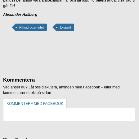
Låt oss behandla våra ansökningar i år och låt oss, i idrottens anda, visa vad vi
går för!
Alexander Hallberg
Riksidrottsmötet
E-sport
Kommentera
Vad anser du? Låt oss diskutera, antingen med Facebook – eller med
kommentarer direkt på sidan.
KOMMENTERA MED FACEBOOK
KOMMENTERA UTAN FACEBOOK