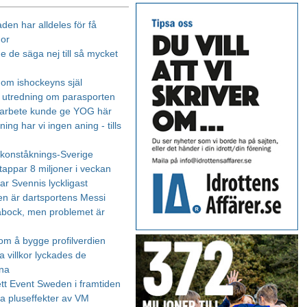
den har alldeles för få
nor
e de säga nej till så mycket
 om ishockeyns själ
 utredning om parasporten
marbete kunde ge YOG här
ing har vi ingen aning - tills
i konståknings-Sverige
tappar 8 miljoner i veckan
 var Svennis lyckligast
en är dartsportens Messi
bock, men problemet är
om å bygge profilverdien
fa villkor lyckades de
na
tt Event Sweden i framtiden
 pluseffekter av VM