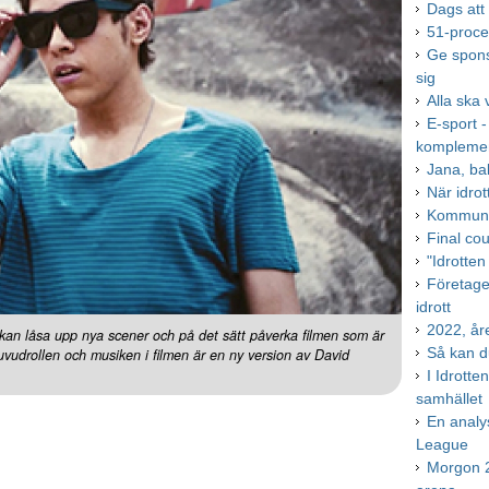
Dags att
51-proce
Ge spons
sig
Alla ska 
E-sport -
kompleme
Jana, b
När idrot
Kommuner
Final co
"Idrotte
Företagen
idrott
2022, år
 kan låsa upp nya scener och på det sätt påverka filmen som är
Så kan d
udrollen och musiken i filmen är en ny version av David
I Idrott
samhället
En analys
League
Morgon 2