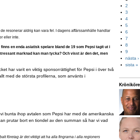
2
3
4
5
 de resonerar aldrig kan vara fel. I dagens affärssamhälle handlar
6
r eller inte.
7
8
finns en enda asiatisk spelare bland de 19 som Pepsi tagit ut i
9
h intressant marknad kan man tycka? Och visst är den det, men
nästa ›
sista »
et har varit en viktig sponsorrättighet för Pepsi i över två
llt med de största profilerna, som använts i
Kröniköre
kan vi bunta ihop avtalen som Pepsi har med de amerikanska
an prutar bort en tiondel av den summan så har vi vad
lt företag är det viktigt att ha alla fingrarna i alla regioners