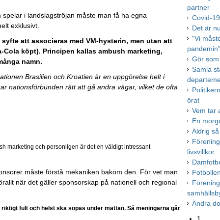
partner
 spelar i landslagströjan måste man få ha egna
Covid-19 
elt exklusivt.
Det är n
"Vi måst
syfte att associeras med VM-hysterin, men utan att
pandemin
ca-Cola köpt). Principen kallas ambush marketing,
Gör som 
 många namn.
Samla st
tionen Brasilien och Kroatien är en uppgörelse helt i
departeme
 har nationsförbunden rätt att gå andra vägar, vilket de ofta
Politike
örat
Vem tar a
En morgo
Aldrig så
Förening
h marketing och personligen är det en väldigt intressant
livsvillkor
Damfotbol
 sponsorer måste förstå mekaniken bakom den. För vet man
Fotbolle
llt när det gäller sponsorskap på nationell och regional
Förening
samhällsb
Ändra d
riktigt fult och helst ska sopas under mattan. Så meningarna går
1