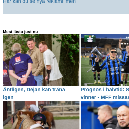
Här kan du se nya reklamfilmen
Mest lästa just nu
Äntligen, Dejan kan träna
Prognos i halvtid: S
igen
vinner - MFF missa