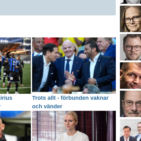
irius
Trots allt - förbunden vaknar
r
och vänder