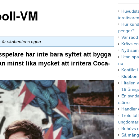
boll-VM
Huvudsta
idrottsare
Hur kund
pengar?
Var rädd
a är skribentens egna.
Krävs en
Nytt sa
spelare har inte bara syftet att bygga
Utan span
n minst lika mycket att irritera Coca-
nu
Konflikt 
Klubben 
I Italien
16-åring
En synda
större
Handler 
Trots tuf
ungdomar
Behövs e
Så många