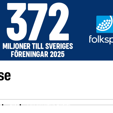
ev
Arkiv
Om Idrottens Affärer