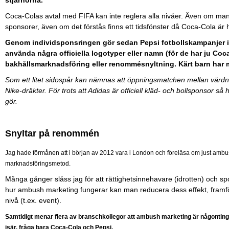
Coca-Colas avtal med FIFA kan inte reglera alla nivåer. Även om man
sponsorer, även om det förstås finns ett tidsfönster då Coca-Cola är h
Genom individsponsringen gör sedan Pepsi fotbollskampanjer i 
använda några officiella logotyper eller namn (för de har ju Co
bakhållsmarknadsföring eller renommésnyltning. Kärt barn har
Som ett litet sidospår kan nämnas att öppningsmatchen mellan värdna
Nike-dräkter. För trots att Adidas är officiell kläd- och bollsponsor så
gör.
Snyltar på renommén
Jag hade förmånen att i början av 2012 vara i London och föreläsa om just ambus
marknadsföringsmetod.
Många gånger slåss jag för att rättighetsinnehavare (idrotten) och
hur ambush marketing fungerar kan man reducera dess effekt, framföra
nivå (t.ex. event).
Samtidigt menar flera av branschkollegor att ambush marketing är någonting 
isär, fråga bara Coca-Cola och Pepsi.