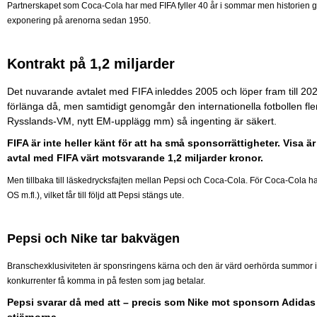
Partnerskapet som Coca-Cola har med FIFA fyller 40 år i sommar men historien gå
exponering på arenorna sedan 1950.
Kontrakt på 1,2 miljarder
Det nuvarande avtalet med FIFA inleddes 2005 och löper fram till 2022. D
förlänga då, men samtidigt genomgår den internationella fotbollen fler
Rysslands-VM, nytt EM-upplägg mm) så ingenting är säkert.
FIFA är inte heller känt för att ha små sponsorrättigheter. Visa 
avtal med FIFA värt motsvarande 1,2 miljarder kronor.
Men tillbaka till läskedrycksfajten mellan Pepsi och Coca-Cola. För Coca-Cola har 
OS m.fl.), vilket får till följd att Pepsi stängs ute.
Pepsi och Nike tar bakvägen
Branschexklusiviteten är sponsringens kärna och den är värd oerhörda summor i d
konkurrenter få komma in på festen som jag betalar.
Pepsi svarar då med att – precis som Nike mot sponsorn Adidas 
stjärnorna.