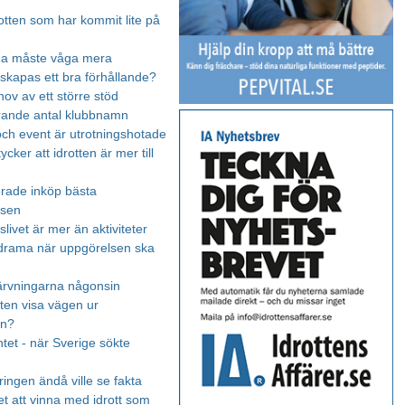
otten som har kommit lite på
rna måste våga mera
skapas ett bra förhållande?
hov av ett större stöd
irrande antal klubbnamn
ch event är utrotningshotade
tycker att idrotten är mer till
rade inköp bästa
tsen
livet är mer än aktiviteter
drama när uppgörelsen ska
ärvningarna någonsin
tten visa vägen ur
en?
et - när Sverige sökte
ingen ändå ville se fakta
t att vinna med idrott som