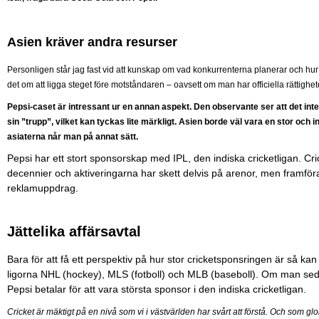
Asien kräver andra resurser
Personligen står jag fast vid att kunskap om vad konkurrenterna planerar och hur
det om att ligga steget före motståndaren – oavsett om man har officiella rättighete
Pepsi-caset är intressant ur en annan aspekt. Den observante ser att det inte 
sin ”trupp”, vilket kan tyckas lite märkligt. Asien borde väl vara en stor oc
asiaterna når man på annat sätt.
Pepsi har ett stort sponsorskap med IPL, den indiska cricketligan. Crick
decennier och aktiveringarna har skett delvis på arenor, men framföra
reklamuppdrag.
Jättelika affärsavtal
Bara för att få ett perspektiv på hur stor cricketsponsringen är så 
ligorna NHL (hockey), MLS (fotboll) och MLB (baseboll). Om man sed
Pepsi betalar för att vara största sponsor i den indiska cricketligan.
Cricket är mäktigt på en nivå som vi i västvärlden har svårt att förstå. Och som globa