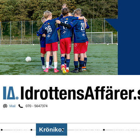
Mail
070 - 5647374
Nyheter
Krönikor
Sport & spel
Nyhetsbr