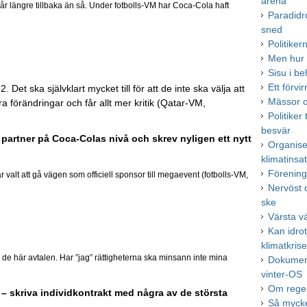
arena
r längre tillbaka än så. Under fotbolls-VM har Coca-Cola haft
Paradidr
sned
Politike
Men hur 
Sisu i be
Ett förv
et ska självklart mycket till för att de inte ska välja att
Mässor o
a förändringar och får allt mer kritik (Qatar-VM,
Politiker 
besvär
är partner på Coca-Colas nivå och skrev nyligen ett nytt
Organise
klimatinsa
Förenings
valt att gå vägen som officiell sponsor till megaevent (fotbolls-VM,
Nervöst 
ske
Värsta v
Kan idro
klimatkris
e här avtalen. Har ”jag” rättigheterna ska minsann inte mina
Dokument
vinter-OS
Om reger
– skriva individkontrakt med några av de största
Så mycke