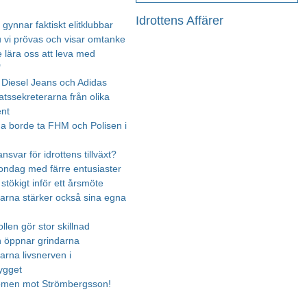
Idrottens Affärer
gynnar faktiskt elitklubbar
u vi prövas och visar omtanke
e lära oss att leva med
"
Diesel Jeans och Adidas
atssekreterarna från olika
nt
rna borde ta FHM och Polisen i
nsvar för idrottens tillväxt?
ndag med färre entusiaster
 stökigt inför ett årsmöte
arna stärker också sina egna
len gör stor skillnad
n öppnar grindarna
arna livsnerven i
ygget
omen mot Strömbergsson!