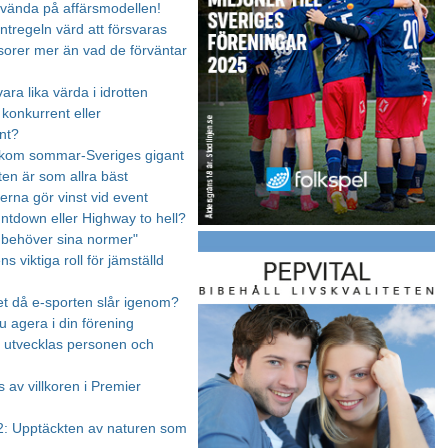
 vända på affärsmodellen!
ntregeln värd att försvaras
orer mer än vad de förväntar
vara lika värda i idrotten
 konkurrent eller
nt?
akom sommar-Sveriges gigant
ten är som allra bäst
na gör vinst vid event
untdown eller Highway to hell?
n behöver sina normer"
s viktiga roll för jämställd
et då e-sporten slår igenom?
u agera i din förening
en utvecklas personen och
 av villkoren i Premier
: Upptäckten av naturen som