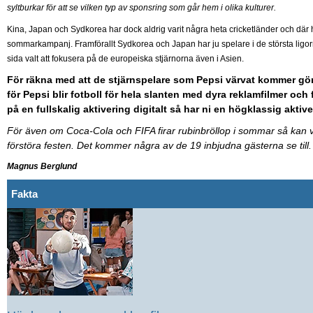
syltburkar för att se vilken typ av sponsring som går hem i olika kulturer.
Kina, Japan och Sydkorea har dock aldrig varit några heta cricketländer och där 
sommarkampanj. Framförallt Sydkorea och Japan har ju spelare i de största ligor
sida valt att fokusera på de europeiska stjärnorna även i Asien.
För räkna med att de stjärnspelare som Pepsi värvat kommer gör
för Pepsi blir fotboll för hela slanten med dyra reklamfilmer och
på en fullskalig aktivering digitalt så har ni en högklassig aktive
För även om Coca-Cola och FIFA firar rubinbröllop i sommar så kan 
förstöra festen. Det kommer några av de 19 inbjudna gästerna se till.
Magnus Berglund
Fakta