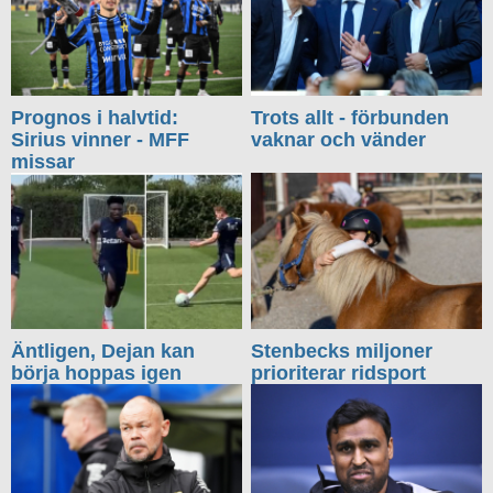
Prognos i halvtid:
Trots allt - förbunden
Sirius vinner - MFF
vaknar och vänder
missar
Äntligen, Dejan kan
Stenbecks miljoner
börja hoppas igen
prioriterar ridsport