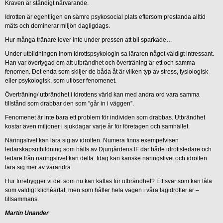
Kraven är ständigt närvarande.
Idrotten är egentligen en sämre psykosocial plats eftersom prestanda alltid
mäts och dominerar miljön dagligdags.
Hur många tränare lever inte under pressen att bli sparkade…
Under utbildningen inom Idrottspsykologin sa läraren något väldigt intressant.
Han var övertygad om att utbrändhet och överträning är ett och samma
fenomen. Det enda som skiljer de båda åt är vilken typ av stress, fysiologisk
eller psykologisk, som utlöser fenomenet.
Överträning/ utbrändhet i idrottens värld kan med andra ord vara samma
tillstånd som drabbar den som ”går in i väggen”.
Fenomenet är inte bara ett problem för individen som drabbas. Utbrändhet
kostar även miljoner i sjukdagar varje år för företagen och samhället.
Näringslivet kan lära sig av idrotten. Numera finns exempelvisen
ledarskapsutbildning som hålls av Djurgårdens IF där både idrottsledare och
ledare från näringslivet kan delta. Idag kan kanske näringslivet och idrotten
lära sig mer av varandra.
Hur förebygger vi det som nu kan kallas för utbrändhet? Ett svar som kan låta
som väldigt klichéartat, men som håller hela vägen i våra lagidrotter är –
tillsammans.
Martin Unander