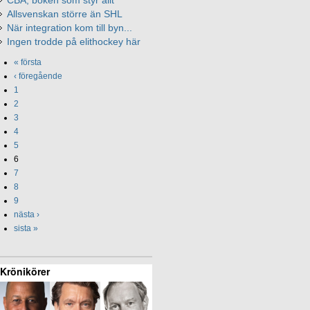
CBA, boken som styr allt
Allsvenskan större än SHL
När integration kom till byn...
Ingen trodde på elithockey här
« första
‹ föregående
1
2
3
4
5
6
7
8
9
nästa ›
sista »
Krönikörer