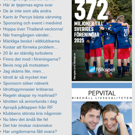
Här är tjejernas egna svar
De är inte som alla andra
Karin är Percys bästa värvning
Sponsring och event i medvind
Hoppa över Thailand-veckorna!
När framgången vänder...
Märkliga beslut i elitklubbarna
Kostar att förneka problem...
20 år av ständig turbulens
Finns det mod i föreningarna?
Bevis nog på motsatsen
Jag skäms lite, men...
Idrott är så mycket mer
Sponsorn söker nätverk
Idrottsgymnasier kritiseras
Regeln skapar ny marknad?
Idrotten så annorlunda i dag
Apropå julklappen från RF
Klubbens största kris någonsin
Nu blev det ändå lite fel
Det här önskar människor
Har ungdomarna fått svara?