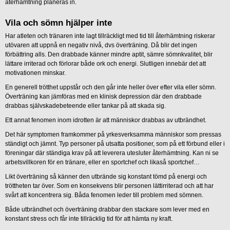
återhämtning planeras in.
Vila och sömn hjälper inte
Har atleten och tränaren inte lagt tillräckligt med tid till återhämtning riskerar
utövaren att uppnå en negativ nivå, dvs överträning. Då blir det ingen
förbättring alls. Den drabbade känner mindre aptit, sämre sömnkvalitet, blir
lättare irriterad och förlorar både ork och energi. Slutligen innebär det att
motivationen minskar.
En generell trötthet uppstår och den går inte heller över efter vila eller sömn.
Överträning kan jämföras med en klinisk depression där den drabbade
drabbas självskadebeteende eller tankar på att skada sig.
Ett annat fenomen inom idrotten är att människor drabbas av utbrändhet.
Det här symptomen framkommer på yrkesverksamma människor som pressas
ständigt och jämnt. Typ personer på utsatta positioner, som på ett förbund eller i
föreningar där ständiga krav på att leverera utesluter återhämtning. Kan ni se
arbetsvillkoren för en tränare, eller en sportchef och likaså sportchef…
Likt överträning så känner den utbrände sig konstant tömd på energi och
tröttheten tar över. Som en konsekvens blir personen lättirriterad och att har
svårt att koncentrera sig. Båda fenomen leder till problem med sömnen.
Både utbrändhet och överträning drabbar den stackare som lever med en
konstant stress och får inte tillräcklig tid för att hämta ny kraft.