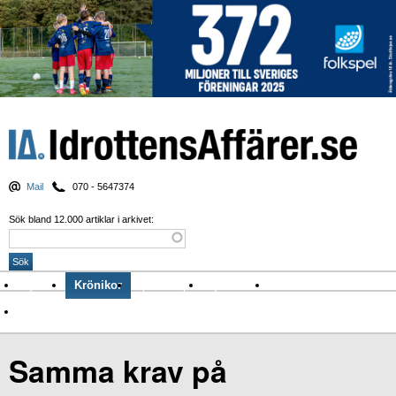
Mail
070 - 5647374
Sök bland 12.000 artiklar i arkivet:
Nyheter
Krönikor
Sport & spel
Nyhetsbrev
Arkiv
Om Idrottens Affärer
Samma krav på