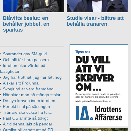
Blåvitts beslut: en
Studie visar - bättre att
behåller jobbet, en
behålla tränaren
sparkas
Sparandet gav SM-guld
Och allt får bara passera
Idrotten ökar värdet på
fastigheter
Jag har tröttnat, jag har fått nog
Älskar sitt Frölunda
Skoglund är värd framgång
Här sitter man på många stolar
De nya kraven inom idrotten
Perfekt final på säsongen
Tränare ska också ha tur...
Fast OS är inte så tokigt
Alltid denna jakt på pengar
Otroligt billigt sätt att nå PR