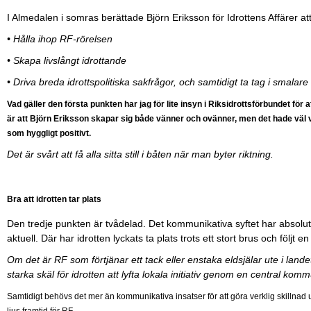
I Almedalen i somras berättade Björn Eriksson för Idrottens Affärer at
• Hålla ihop RF-rörelsen
• Skapa livslångt idrottande
• Driva breda idrottspolitiska sakfrågor, och samtidigt ta tag i smalare 
Vad gäller den första punkten har jag för lite insyn i Riksidrottsförbundet för a
är att Björn Eriksson skapar sig både vänner och ovänner, men det hade väl v
som hyggligt positivt.
Det är svårt att få alla sitta still i båten när man byter riktning.
Bra att idrotten tar plats
Den tredje punkten är tvådelad. Det kommunikativa syftet har absolut fy
aktuell. Där har idrotten lyckats ta plats trots ett stort brus och följ
Om det är RF som förtjänar ett tack eller enstaka eldsjälar ute i landet 
starka skäl för idrotten att lyfta lokala initiativ genom en central k
Samtidigt behövs det mer än kommunikativa insatser för att göra verklig skillnad 