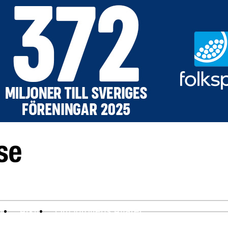
ev
Arkiv
Om Idrottens Affärer