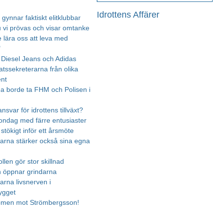
Idrottens Affärer
gynnar faktiskt elitklubbar
u vi prövas och visar omtanke
e lära oss att leva med
"
Diesel Jeans och Adidas
atssekreterarna från olika
nt
rna borde ta FHM och Polisen i
nsvar för idrottens tillväxt?
ndag med färre entusiaster
 stökigt inför ett årsmöte
arna stärker också sina egna
len gör stor skillnad
n öppnar grindarna
arna livsnerven i
ygget
omen mot Strömbergsson!