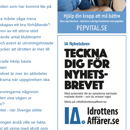
otten som har kommit lite på
rna måste våga mera
skapas ett bra förhållande?
hov av ett större stöd
irrande antal klubbnamn
ch event är utrotningshotade
tycker att idrotten är mer till
rade inköp bästa
tsen
livet är mer än aktiviteter
drama när uppgörelsen ska
ärvningarna någonsin
tten visa vägen ur
en?
et - när Sverige sökte
ingen ändå ville se fakta
t att vinna med idrott som