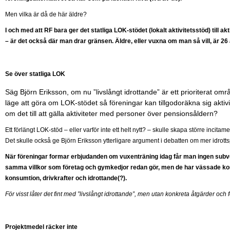
Men vilka är då de här äldre?
I och med att RF bara ger det statliga LOK-stödet (lokalt aktivitetsstöd) till 
– är det också där man drar gränsen. Äldre, eller vuxna om man så vill, är 26 
Se över statliga LOK
Säg Björn Eriksson, om nu ”livslångt idrottande” är ett prioriterat omr
läge att göra om LOK-stödet så föreningar kan tillgodoräkna sig aktiv
om det till att gälla aktiviteter med personer över pensionsåldern?
Ett förlängt LOK-stöd – eller varför inte ett helt nytt? – skulle skapa större incitamen
Det skulle också ge Björn Eriksson ytterligare argument i debatten om mer idrottsp
När föreningar formar erbjudanden om vuxenträning idag får man ingen subventi
samma villkor som företag och gymkedjor redan gör, men de har vässade ko
konsumtion, drivkrafter och idrottande(?).
För visst låter det fint med ”livslångt idrottande”, men utan konkreta åtgärder oc
Projektmedel räcker inte