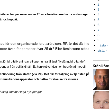
2
3
aktiviteter för personer under 25 år – funktionsnedsatta undantaget
4
år och uppåt.
5
6
7
8
9
åde för den organiserade idrottsrörelsen, RF, är det då inte
nästa ›
iteter även för personer över 25 år? Eller åtminstone stöpa
sista »
t för idrottsföreningar att uppmuntra till just ”livslångt idrottande”.
Kröniköre
engar från politiskt håll. Ett konkret verktyg i en beprövad modell.
onering från staten (via RF). Det blir försäljning av tjänster, på
mmunikationsapparater och bättre förståelse för vuxnas
h förslag kommer inga nya pengar.