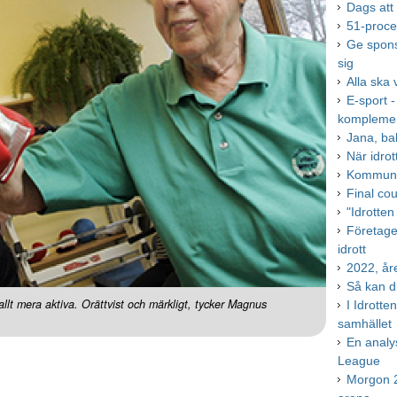
Dags att
51-proce
Ge spons
sig
Alla ska 
E-sport -
kompleme
Jana, b
När idrot
Kommuner
Final co
"Idrotte
Företagen
idrott
2022, år
Så kan d
allt mera aktiva. Orättvist och märkligt, tycker Magnus
I Idrott
samhället
En analys
League
Morgon 2