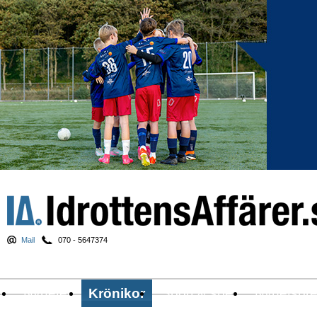
Mail
070 - 5647374
Nyheter
Krönikor
Sport & spel
Nyhetsbr