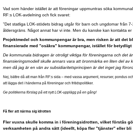
Vad som händer istället är att föreningar uppmuntras söka kommunalt st
RF:s LOK-avdelning och fick svaret:
”Det statliga LOK-stödets bidrag utgår för barn och ungdomar från 7-
åldersgräns. Något annat har vi inte. Men du kanske kan kontakta er 
Projektmedel och kommunpengar är bra, men risken är att det b
finansierade med ”osäkra” kommunpengar, istället för betydligt 
De kommunala bidragen är otroligt viktiga för föreningarna och det är
finansieringsmodell skulle annars vara att öronmärka en liten del av 
men då jag är en vän av subsidiaritetsprincipen är det inget jag förord
Nej, bättre då att man från RF:s sida – med vassa argument, resurser, pondus och po
att lägga det i händerna på föreningar och fritidspolitiker.
Ge politikerna förslag på ett nytt LOK-upplägg på en gång!
Få fler att närma sig idrotten
Fler vuxna skulle komma in i föreningsidrotten, vilket förstås gör
verksamheten på andra sätt (ideellt, köpa fler ”tjänster” eller bl