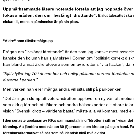
ljus framtid för RF.
Uppmärksammade läsare noterade förstås att jag hoppade över 
fokusområden, den om ”livslångt idrottande”.
Enligt talesättet ska
nickat till, men en påminnelse är på sin plats.
”Äldre” som tillväxtmålgrupp
Frågan om ”livslångt idrottande” är den som jag kanske mest associe
kanske den kolumn han själv skrev i Corren om ”politiskt korrekt diskr
han bland annat äldre utövare som en av idrottens ”vita fläckar”, där 
”Själv fyller jag 70 i december och enligt gällande normer förväntas m
duvorna i parken.”
Men varken han eller många andra vill sitta still på parkbänken.
”Det är ingen slump att veteranidrotten upplever en ny vår, att mot
som aldrig förr och att läkare och andra hälsoexperter allt oftare talar
vision ”Svensk idrott – världens bästa” måste alla välkomnas, med el
I den senaste upplagan av RF:s sammanställning ”Idrotten i siffror” visar det si
förening. Att jämföra med nästan 80 (!) procent som idrottar på egen hand. Fa
föreningsalternativet så när som på identisk nivå (två av tio).