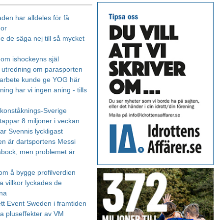
den har alldeles för få
nor
e de säga nej till så mycket
 om ishockeyns själ
 utredning om parasporten
marbete kunde ge YOG här
ing har vi ingen aning - tills
i konståknings-Sverige
tappar 8 miljoner i veckan
 var Svennis lyckligast
en är dartsportens Messi
bock, men problemet är
om å bygge profilverdien
fa villkor lyckades de
na
tt Event Sweden i framtiden
 pluseffekter av VM