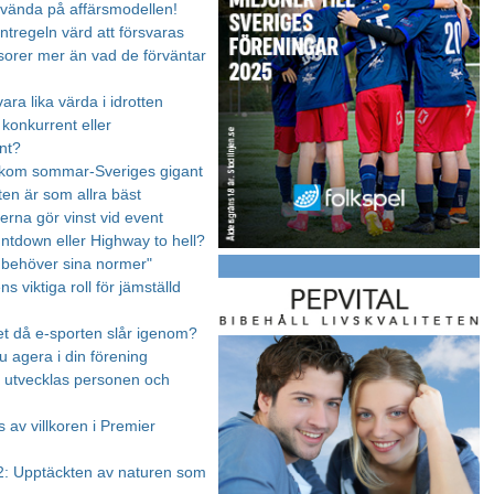
 vända på affärsmodellen!
ntregeln värd att försvaras
orer mer än vad de förväntar
vara lika värda i idrotten
 konkurrent eller
nt?
akom sommar-Sveriges gigant
ten är som allra bäst
na gör vinst vid event
untdown eller Highway to hell?
n behöver sina normer"
s viktiga roll för jämställd
et då e-sporten slår igenom?
u agera i din förening
en utvecklas personen och
 av villkoren i Premier
: Upptäckten av naturen som