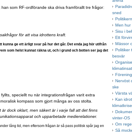
arena
Paradidr
t han som RF-ordförande ska driva framförallt tre frågor:
sned
Politike
Men hur 
Sisu i be
sakfrågor för att visa idrottens kraft.
Ett förv
Mässor o
tt kunna ge ett ärligt svar på hur det går. Det enda jag hör utifrån
Politiker 
em som helst kunnat räkna ut, och i grund och botten ser jag det
besvär
Organise
klimatinsa
Förenings
Nervöst 
ske
Värsta v
llts, speciellt nu när integrationsfrågan varit extra
Kan idro
t en moralisk kompass som gjort många av oss stolta.
klimatkris
är dock oklart, men säkert är i varje fall att det finns
Dokument
ommunikationsapparat och upparbetade medierelationer.
vinter-OS
Om reger
under lång tid, men eftersom frågan är så pass politisk spår jag en
Så mycke