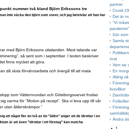
partner
punkt nummer två bland Björn Erikssons tre
Covid-19 
 man inte väcka den björn som sover, och jag betvivlar att han har
Det är n
"Vi måst
pandemin
Gör som 
Samla st
departeme
rar med Björn Erikssons uttalanden. Mest talande var
Politike
iminering”, så sent som i september. I texten beskriver
örat
det finns mycket att göra.
Vem tar a
an då sluta förvärvsarbeta och övergå till att mata
En morgo
Aldrig så
Förening
livsvillkor
ionslopp som Vätternrundan och Göteborgsvarvet frodas
Damfotbol
 sig varma för ”Motion på recept”. Ska vi leva upp till vår
Fotbolle
ler utan ålderskrämpor.”
Förening
samhällsb
g att något fler än två av tio ”äldre” anger att de idrottar i en
Ändra d
ktum är att även ”idrottar i ett företag” kan matcha
1