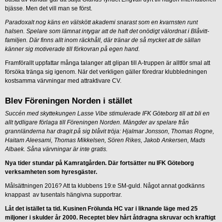
bjässe. Men det vill man se först.
Paradoxalt nog käns en välskött akademi snarast som en kvarnsten runt
halsen. Spelare som lämnat intygar att de haft det onödigt välordnat i Blåvitt-
familjen. Där finns allt inom räckhåll, där tränar de så mycket att de sällan
känner sig motiverade till förkovran på egen hand.
Framförallt uppfattar många talanger att glipan till A-truppen är alltför smal att
försöka tränga sig igenom. När det verkligen gäller föredrar klubbledningen
kostsamma värvningar med attraktivare CV.
Blev Föreningen Norden i stället
Succén med skyttekungen Lasse Vibe stimulerade IFK Göteborg till att bli en
allt tydligare förlaga till Föreningen Norden. Mängder av spelare från
grannländerna har dragit på sig blåvit tröja: Hjalmar Jonsson, Thomas Rogne,
Haitam Aleesami, Thomas Mikkelsen, Sören Rikes, Jakob Ankersen, Mads
Albaek. Såna värvningar är inte gratis.
Nya tider stundar på Kamratgården. Där fortsätter nu IFK Göteborg
verksamheten som hyresgäster.
Målsättningen 2016? Att ta klubbens 19:e SM-guld. Något annat godkänns
knappast av tusentals hängivna supportrar.
Låt det istället ta tid. Kusinen Frölunda HC var i liknande läge med 25
miljoner i skulder år 2000. Receptet blev hårt åtdragna skruvar och kraftigt