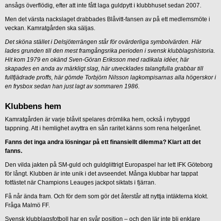
ansågs överflödig, efter att inte fått laga guldpytt i klubbhuset sedan 2007.
Men det värsta nackslaget drabbades Blåvitt-fansen av på ett medlemsmöte i
veckan. Kamratgården ska säljas.
Det sköna stället i Delsjöterrängen står för ovärderliga symbolvärden. Här
lades grunden till den mest framgångsrika perioden i svensk klubblagshistoria.
Hit kom 1979 en okänd Sven-Göran Eriksson med radikala idéer, här
skapades en anda av märkligt slag, här utvecklades talangfulla grabbar till
fullfjädrade proffs, här gömde Torbjörn Nilsson lagkompisarnas alla högerskor i
en frysbox sedan han just lagt av sommaren 1986.
Klubbens hem
Kamratgården är varje blåvit spelares drömlika hem, också i nybyggd
tappning. Att i hemlighet avyttra en sån raritet känns som rena helgerånet.
Fanns det inga andra lösningar på ett finansiellt dilemma? Klart att det
fanns.
Den vilda jakten på SM-guld och guldglittrigt Europaspel har lett IFK Göteborg
för långt. Klubben är inte unik i det avseendet. Många klubbar har tappat
fotfästet när Champions Leauges jackpot siktats i fjärran.
Få når ända fram. Och för dem som gör det återstår att nyttja intäkterna klokt.
Fråga Malmö FF.
Svensk klubblagsfotboll har en svår position – och den lär inte bli enklare