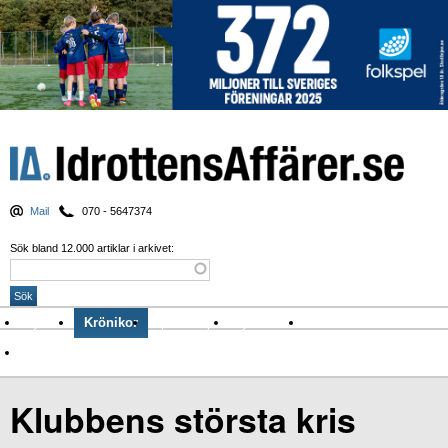
Mail
070 - 5647374
Sök bland 12.000 artiklar i arkivet:
Nyheter
Krönikor
Sport & spel
Nyhetsbrev
Arkiv
Om Idrottens Affärer
Klubbens största kris