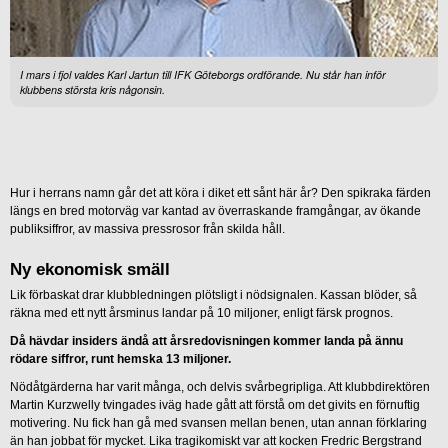
I mars i fjol valdes Karl Jartun till IFK Göteborgs ordförande. Nu står han inför
klubbens största kris någonsin.
Hur i herrans namn går det att köra i diket ett sånt här år? Den spikraka färden
längs en bred motorväg var kantad av överraskande framgångar, av ökande
publiksiffror, av massiva pressrosor från skilda håll.
Ny ekonomisk smäll
Lik förbaskat drar klubbledningen plötsligt i nödsignalen. Kassan blöder, så
räkna med ett nytt årsminus landar på 10 miljoner, enligt färsk prognos.
Då hävdar insiders ändå att årsredovisningen kommer landa på ännu
rödare siffror, runt hemska 13 miljoner.
Nödåtgärderna har varit många, och delvis svårbegripliga. Att klubbdirektören
Martin Kurzwelly tvingades iväg hade gått att förstå om det givits en förnuftig
motivering. Nu fick han gå med svansen mellan benen, utan annan förklaring
än han jobbat för mycket. Lika tragikomiskt var att kocken Fredric Bergstrand