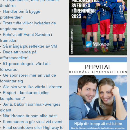
är större
Handler om å bygge
profilverdien
Trots tuffa villkor lyckades de
ungdomarna
Behövs ett Event Sweden i
framtiden
Så många pluseffekter av VM
Dags att vända på
affärsmodellen!
51-procentregeln värd att
försvaras
Ge sponsorer mer än vad de
förväntar sig
Alla ska vara lika värda i idrotten
E-sport - konkurrent eller
komplement?
Jana, bakom sommar-Sveriges
gigant
När idrotten är som allra bäst
Kommunerna gör vinst vid event
Final countdown eller Highway to