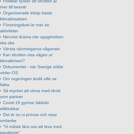
Politiker tycker att idrotten är
mer till besvär
Organiserade inköp bästa
klimatinsatsen
Föreningslivet är mer än
aktiviteter
Nervöst drama när uppgörelsen
ska ske
Värsta värvningarna någonsin
Kan idrotten visa vägen ur
klimatkrisen?
Dokumentet - när Sverige sökte
vinter-OS
Om regeringen ändå ville se
fakta
Så mycket att vinna med idrott
som partner
Covid-19 gynnar faktiskt
elitklubbar
Det är nu vi prövas och visar
omtanke
"Vi måste lära oss att leva med
pandemin"