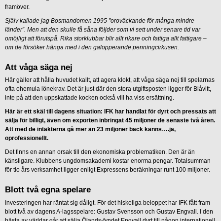
framöver.
Själv kallade jag Bosmandomen 1995 ”oroväckande för många mindre
länder”. Men att den skulle få såna följder som vi sett under senare tid var
omöjligt att förutspå. Rika storklubbar blir allt rikare och fattiga allt fattigare –
om de försöker hänga med i den galopperande penningcirkusen.
Att våga säga nej
Här gäller att hålla huvudet kallt, att agera klokt, att våga säga nej till spelarnas
ofta ohemula lönekrav. Det är just där den stora utgiftsposten ligger för Blåvitt,
inte på att den uppskattade kocken också vill ha viss ersättning.
Här är ett skäl till dagens situation: IFK har handlat för dyrt och pressats att
sälja för billigt, även om exporten inbringat 45 miljoner de senaste två åren.
Att med de intäkterna gå mer än 23 miljoner back känns….ja,
oprofessionellt.
Det finns en annan orsak till den ekonomiska problematiken. Den är än
känsligare. Klubbens ungdomsakademi kostar enorma pengar. Totalsumman
för tio års verksamhet ligger enligt Expressens beräkningar runt 100 miljoner.
Blott två egna spelare
Investeringen har räntat sig dåligt. För det hiskeliga beloppet har IFK fått fram
blott två av dagens A-lagsspelare: Gustav Svensson och Gustav Engvall. I den
bästa av världar går att sälja Ölands-fyndet Engvall dyrt till någon internationell