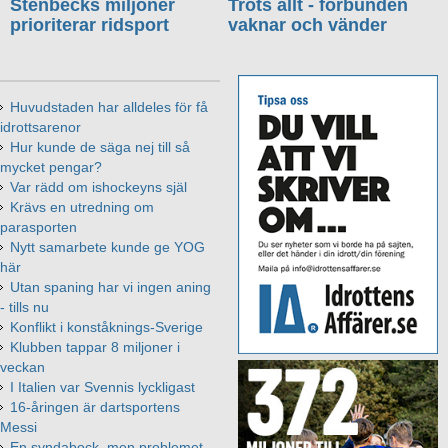
Stenbecks miljoner
Trots allt - förbunden
prioriterar ridsport
vaknar och vänder
Huvudstaden har alldeles för få
idrottsarenor
Hur kunde de säga nej till så
mycket pengar?
Var rädd om ishockeyns själ
Krävs en utredning om
parasporten
Nytt samarbete kunde ge YOG
här
Utan spaning har vi ingen aning
- tills nu
Konflikt i konståknings-Sverige
Klubben tappar 8 miljoner i
veckan
I Italien var Svennis lyckligast
16-åringen är dartsportens
Messi
En syndabock, men problemet