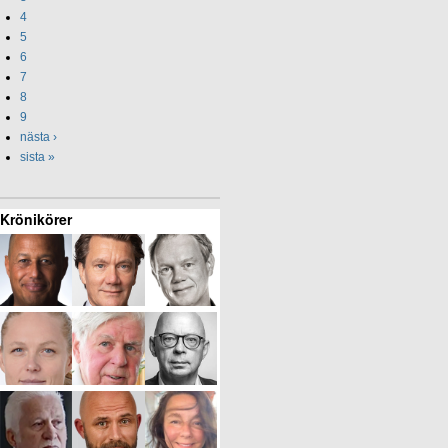
4
5
6
7
8
9
nästa ›
sista »
Krönikörer