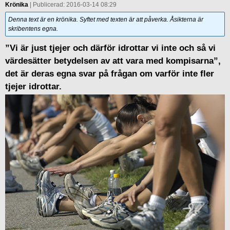
Krönika
| Publicerad: 2016-03-14 08:29
Denna text är en krönika. Syftet med texten är att påverka. Åsikterna är
skribentens egna.
”Vi är just tjejer och därför idrottar vi inte och så vi
värdesätter betydelsen av att vara med kompisarna”,
det är deras egna svar på frågan om varför inte fler
tjejer idrottar.