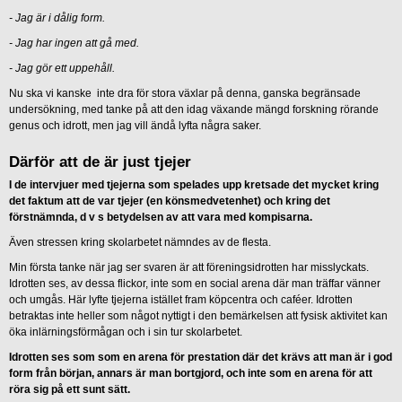
-
Jag är i dålig form.
-
Jag har ingen att gå med.
-
Jag gör ett uppehåll.
Nu ska vi kanske inte dra för stora växlar på denna, ganska begränsade
undersökning, med tanke på att den idag växande mängd forskning rörande
genus och idrott, men jag vill ändå lyfta några saker.
Därför att de är just tjejer
I de intervjuer med tjejerna som spelades upp kretsade det mycket kring
det faktum att de var tjejer (en könsmedvetenhet) och kring det
förstnämnda, d v s betydelsen av att vara med kompisarna.
Även stressen kring skolarbetet nämndes av de flesta.
Min första tanke när jag ser svaren är att föreningsidrotten har misslyckats.
Idrotten ses, av dessa flickor, inte som en social arena där man träffar vänner
och umgås. Här lyfte tjejerna istället fram köpcentra och caféer. Idrotten
betraktas inte heller som något nyttigt i den bemärkelsen att fysisk aktivitet kan
öka inlärningsförmågan och i sin tur skolarbetet.
Idrotten ses som som en arena för prestation där det krävs att man är i god
form från början, annars är man bortgjord, och inte som en arena för att
röra sig på ett sunt sätt.