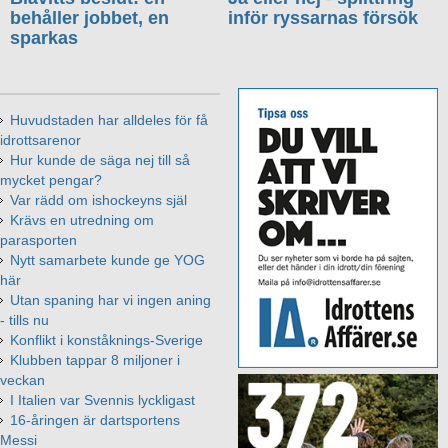
behåller jobbet, en
inför ryssarnas försök
sparkas
Huvudstaden har alldeles för få
idrottsarenor
Hur kunde de säga nej till så
mycket pengar?
Var rädd om ishockeyns själ
Krävs en utredning om
parasporten
Nytt samarbete kunde ge YOG
här
Utan spaning har vi ingen aning
- tills nu
Konflikt i konståknings-Sverige
Klubben tappar 8 miljoner i
veckan
I Italien var Svennis lyckligast
16-åringen är dartsportens
Messi