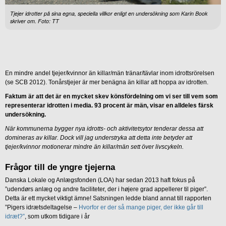
Tjejer idrotter på sina egna, speciella villkor enligt en undersökning som Karin Book
skriver om. Foto: TT
En mindre andel tjejer/kvinnor än killar/män tränar/tävlar inom idrottsrörelsen
(se SCB 2012). Tonårstjejer är mer benägna än killar att hoppa av idrotten.
Faktum är att det är en mycket skev könsfördelning om vi ser till vem som
representerar idrotten i media. 93 procent är män, visar en alldeles färsk
undersökning.
När kommunerna bygger nya idrotts- och aktivitetsytor tenderar dessa att
domineras av killar. Dock vill jag understryka att detta inte betyder att
tjejer/kvinnor motionerar mindre än killar/män sett över livscykeln.
Frågor till de yngre tjejerna
Danska Lokale og Anlægsfonden (LOA) har sedan 2013 haft fokus på
”udendørs anlæg og andre faciliteter, der i højere grad appellerer til piger”.
Detta är ett mycket viktigt ämne! Satsningen ledde bland annat till rapporten
”Pigers idrætsdeltagelse –
Hvorfor er der så mange piger, der ikke går till
idræt?”
, som utkom tidigare i år