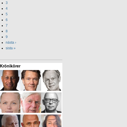
3
4
5
6
7
8
9
nästa ›
sista »
Krönikörer