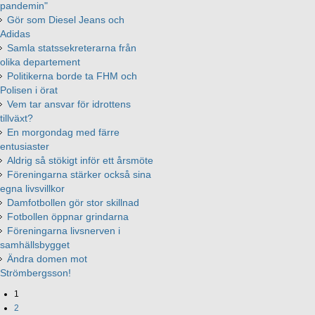
pandemin"
Gör som Diesel Jeans och
Adidas
Samla statssekreterarna från
olika departement
Politikerna borde ta FHM och
Polisen i örat
Vem tar ansvar för idrottens
tillväxt?
En morgondag med färre
entusiaster
Aldrig så stökigt inför ett årsmöte
Föreningarna stärker också sina
egna livsvillkor
Damfotbollen gör stor skillnad
Fotbollen öppnar grindarna
Föreningarna livsnerven i
samhällsbygget
Ändra domen mot
Strömbergsson!
1
2