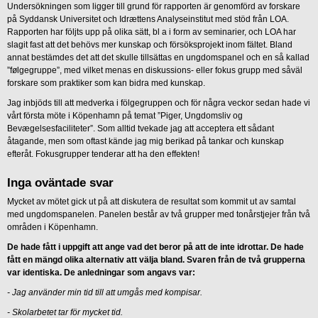
Undersökningen som ligger till grund för rapporten är genomförd av forskare
på Syddansk Universitet och Idrættens Analyseinstitut med stöd från LOA.
Rapporten har följts upp på olika sätt, bl a i form av seminarier, och LOA har
slagit fast att det behövs mer kunskap och försöksprojekt inom fältet. Bland
annat bestämdes det att det skulle tillsättas en ungdomspanel och en så kallad
”følgegruppe”, med vilket menas en diskussions- eller fokus grupp med såväl
forskare som praktiker som kan bidra med kunskap.
Jag inbjöds till att medverka i fölgegruppen och för några veckor sedan hade vi
vårt första möte i Köpenhamn på temat ”Piger, Ungdomsliv og
Bevægelsesfaciliteter”. Som alltid tvekade jag att acceptera ett sådant
åtagande, men som oftast kände jag mig berikad på tankar och kunskap
efteråt. Fokusgrupper tenderar att ha den effekten!
Inga oväntade svar
Mycket av mötet gick ut på att diskutera de resultat som kommit ut av samtal
med ungdomspanelen. Panelen består av två grupper med tonårstjejer från två
områden i Köpenhamn.
De hade fått i uppgift att ange vad det beror på att de inte idrottar. De hade
fått en mängd olika alternativ att välja bland. Svaren från de två grupperna
var identiska. De anledningar som angavs var:
-
Jag använder min tid till att umgås med kompisar.
-
Skolarbetet tar för mycket tid.