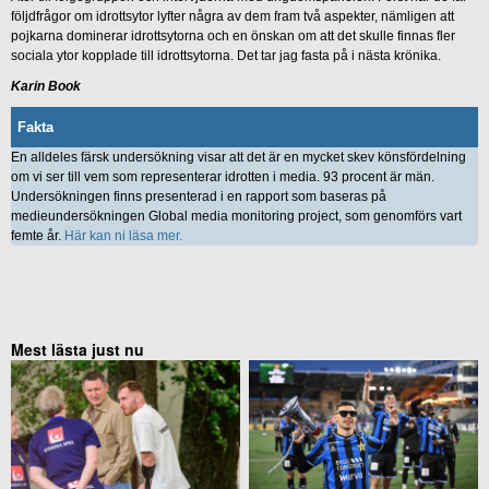
följdfrågor om idrottsytor lyfter några av dem fram två aspekter, nämligen att
pojkarna dominerar idrottsytorna och en önskan om att det skulle finnas fler
sociala ytor kopplade till idrottsytorna. Det tar jag fasta på i nästa krönika.
Karin Book
Fakta
En alldeles färsk undersökning visar att det är en mycket skev könsfördelning
om vi ser till vem som representerar idrotten i media. 93 procent är män.
Undersökningen finns presenterad i en rapport som baseras på
medieundersökningen Global media monitoring project, som genomförs vart
femte år.
Här kan ni läsa mer.
Mest lästa just nu