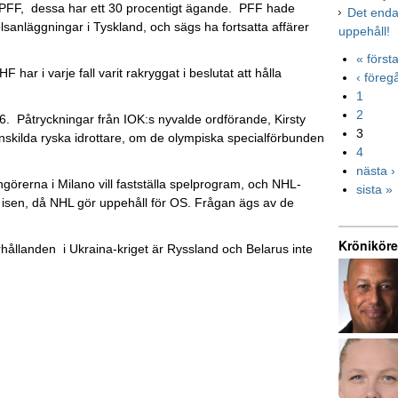
g, PFF, dessa har ett 30 procentigt ägande. PFF hade
Det enda 
olsanläggningar i Tyskland, och sägs ha fortsatta affärer
uppehåll!
« först
har i varje fall varit rakryggat i beslutat att hålla
‹ före
1
2
6. Påtryckningar från IOK:s nyvalde ordförande, Kirsty
3
skilda ryska idrottare, om de olympiska specialförbunden
4
nästa ›
görerna i Milano vill fastställa spelprogram, och NHL-
sista »
a isen, då NHL gör uppehåll för OS. Frågan ägs av de
Kröniköre
förhållanden i Ukraina-kriget är Ryssland och Belarus inte