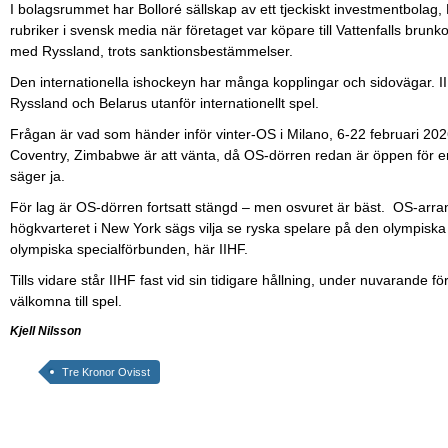
I bolagsrummet har Bolloré sällskap av ett tjeckiskt investmentbola
rubriker i svensk media när företaget var köpare till Vattenfalls brunk
med Ryssland, trots sanktionsbestämmelser.
Den internationella ishockeyn har många kopplingar och sidovägar. IIHF 
Ryssland och Belarus utanför internationellt spel.
Frågan är vad som händer inför vinter-OS i Milano, 6-22 februari 202
Coventry, Zimbabwe är att vänta, då OS-dörren redan är öppen för en
säger ja.
För lag är OS-dörren fortsatt stängd – men osvuret är bäst. OS-arran
högkvarteret i New York sägs vilja se ryska spelare på den olympisk
olympiska specialförbunden, här IIHF.
Tills vidare står IIHF fast vid sin tidigare hållning, under nuvarande 
välkomna till spel.
Kjell Nilsson
Tre Kronor Ovisst