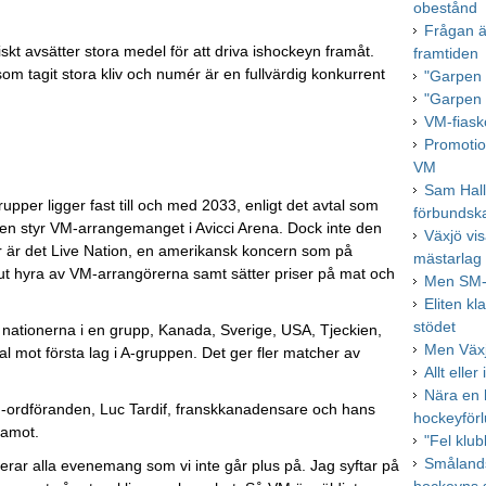
obestånd
Frågan ä
iskt avsätter stora medel för att driva ishockeyn framåt.
framtiden
m tagit stora kliv och numér är en fullvärdig konkurrent
"Garpen 
"Garpen 
VM-fiask
Promotio
VM
Sam Hall
per ligger fast till och med 2033, enligt det avtal som
förbundsk
ken styr VM-arrangemanget i Avicci Arena. Dock inte den
Växjö vis
r är det Live Nation, en amerikansk koncern som på
mästarlag
 ut hyra av VM-arrangörerna samt sätter priser på mat och
Men SM-gu
Eliten kl
stödet
nationerna i en grupp, Kanada, Sverige, USA, Tjeckien,
Men Växj
al mot första lag i A-gruppen. Det ger fler matcher av
Allt elle
Nära en 
F-ordföranden, Luc Tardif, franskkanadensare och hans
hockeyförl
damot.
"Fel klu
Smålandsd
sierar alla evenemang som vi inte går plus på. Jag syftar på