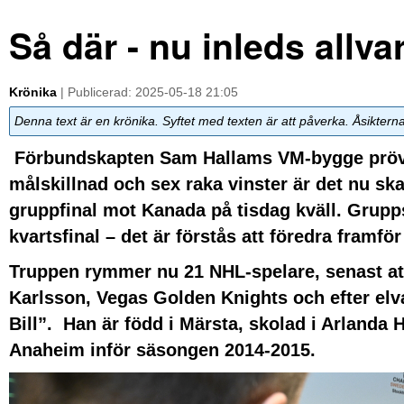
Så där - nu inleds allv
Krönika
| Publicerad: 2025-05-18 21:05
Denna text är en krönika. Syftet med texten är att påverka. Åsiktern
Förbundskapten Sam Hallams VM-bygge prövas 
målskillnad och sex raka vinster är det nu ska
gruppfinal mot Kanada på tisdag kväll. Grupp
kvartsfinal – det är förstås att föredra framfö
Truppen rymmer nu 21 NHL-spelare, senast at
Karlsson, Vegas Golden Knights och efter el
Bill”. Han är född i Märsta, skolad i Arlanda
Anaheim inför säsongen 2014-2015.