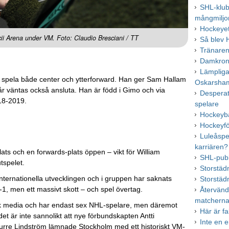
SHL-klu
mångmiljo
Hockeyett
ii Arena under VM. Foto: Claudio Bresciani / TT
Så blev 
Tränaren
Damkrono
Lämpliga
n spela både center och ytterforward. Han ger Sam Hallam
Oskarsha
 år väntas också ansluta. Han är född i Gimo och via
Desperat
18-2019.
spelare
Hockeyba
Hockeyfö
Luleåspe
karriären?
ats och en forwards-plats öppen – vikt för William
SHL-publ
tspelet.
Storstäd
internationella utvecklingen och i gruppen har saknats
Storstäd
1, men ett massivt skott – och spel övertag.
Återvänd
matchern
insk media och har endast sex NHL-spelare, men däremot
Här är f
et är inte sannolikt att nye förbundskapten Antti
Inte en 
urre Lindström lämnade Stockholm med ett historiskt VM-