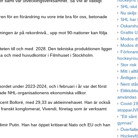
hockeyns 
r samt vår utvecklingsverksamhet. Så VM är väldigt
SHL-slut
Nu skiljs
ren för en förändring nu vore inte bra för oss, betonade
SHL har t
Oskarsha
Grattis U
ningen är på rekordnivå., upp mot 90-nationer kan följa
Modos dy
Modos dy
eten till och med 2028. Den tekniska produktionen ligger
Förlorare
a och med huvudkontor i Filmhuset i Stockholm.
hockeyrou
Stor risk
Mitt i all
Äntligen
Nent står
det under 2023-2024, och i februari i år var det först
Elitklub
ade NHL-organisationens ekonomiska villkor.
användas
icent Bolloré, med 29,33 av aktieinnehavet. Han är också
Covid-19
t franskt konglomerat, Vivendi, företag som är verksamt
stopparJ
"Ett sån
gynnas"
imir Putin. Han har öppet kritiserat Nato och EU och han
Överfall
Hockeyfö