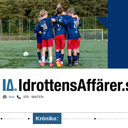
Mail
070 - 5647374
Nyheter
Krönikor
Sport & spel
Nyhetsbr