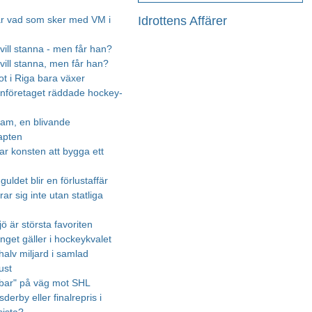
Idrottens Affärer
r vad som sker med VM i
vill stanna - men får han?
vill stanna, men får han?
ot i Riga bara växer
nföretaget räddade hockey-
am, en blivande
apten
ar konsten att bygga ett
ldet blir en förlustaffär
arar sig inte utan statliga
ö är största favoriten
r inget gäller i hockeykvalet
halv miljard i samlad
ust
bbar" på väg mot SHL
erby eller finalrepris i