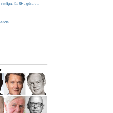
rimliga, låt SHL göra ett
a
gående
r