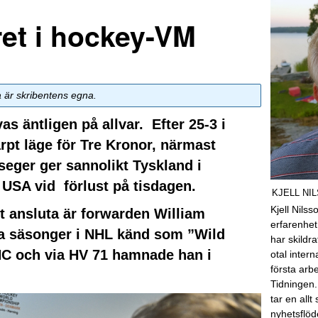
aret i hockey-VM
a är skribentens egna.
äntligen på allvar. Efter 25-3 i
rpt läge för Tre Kronor, närmast
seger ger sannolikt Tyskland i
r USA vid förlust på tisdagen.
KJELL NI
Kjell Nils
t ansluta är forwarden William
erfarenhet
va säsonger i NHL känd som ”Wild
har skildra
 HC och via HV 71 hamnade han i
otal inter
första arb
Tidningen.
tar en allt
nyhetsflöd