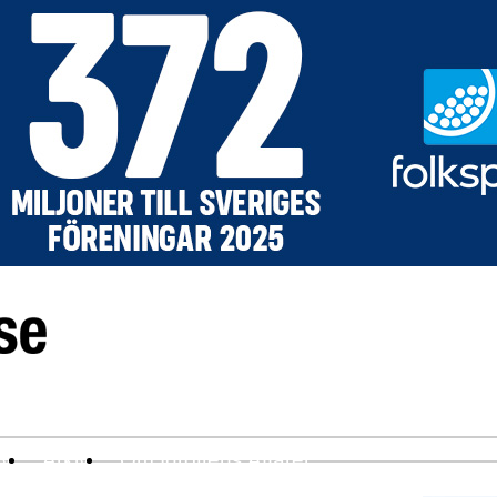
ev
Arkiv
Om Idrottens Affärer