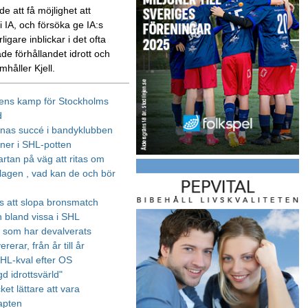
e att få möjlighet att
 IA, och försöka ge IA:s
rligare inblickar i det ofta
de förhållandet idrott och
amhåller Kjell.
ens kamp för Stockholms
d
arnas succé i bandyklubben
oner i SHL-potten
rtan på väg att ritas om
lagen , vad kan de och bör
 att slopa bronsmatch
 bland vissa i SHL
e som har devalverats
ererar, från år till år
SHL-kval efter OS
d idrottsvärld"
et lättare att vara
apten