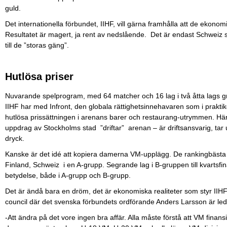
guld.
Det internationella förbundet, IIHF, vill gärna framhålla att de ekonom
Resultatet är magert, ja rent av nedslående. Det är endast Schweiz so
till de ”storas gäng”.
Hutlösa priser
Nuvarande spelprogram, med 64 matcher och 16 lag i två åtta lags grup
IIHF har med Infront, den globala rättighetsinnehavaren som i prakti
hutlösa prissättningen i arenans barer och restaurang-utrymmen. Hä
uppdrag av Stockholms stad ”driftar” arenan – är driftsansvarig, tar
dryck.
Kanske är det idé att kopiera damerna VM-upplägg. De rankingbästa 
Finland, Schweiz i en A-grupp. Segrande lag i B-gruppen till kvartsfin
betydelse, både i A-grupp och B-grupp.
Det är ändå bara en dröm, det är ekonomiska realiteter som styr IIH
council där det svenska förbundets ordförande Anders Larsson är le
-Att ändra på det vore ingen bra affär. Alla måste förstå att VM finan