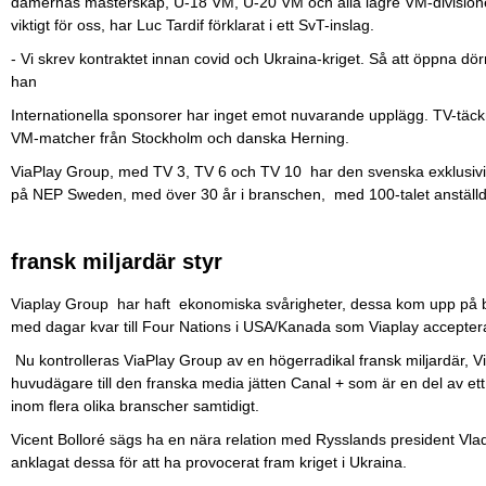
damernas mästerskap, U-18 VM, U-20 VM och alla lägre VM-divisione
viktigt för oss, har Luc Tardif förklarat i ett SvT-inslag.
- Vi skrev kontraktet innan covid och Ukraina-kriget. Så att öppna dör
han
Internationella sponsorer har inget emot nuvarande upplägg. TV-täck
VM-matcher från Stockholm och danska Herning.
ViaPlay Group, med TV 3, TV 6 och TV 10 har den svenska exklusivit
på NEP Sweden, med över 30 år i branschen, med 100-talet anställd
fransk miljardär styr
Viaplay Group har haft ekonomiska svårigheter, dessa kom upp på bor
med dagar kvar till Four Nations i USA/Kanada som Viaplay accepter
Nu kontrolleras ViaPlay Group av en högerradikal fransk miljardär, V
huvudägare till den franska media jätten Canal + som är en del av et
inom flera olika branscher samtidigt.
Vicent Bolloré sägs ha en nära relation med Rysslands president Vlad
anklagat dessa för att ha provocerat fram kriget i Ukraina.