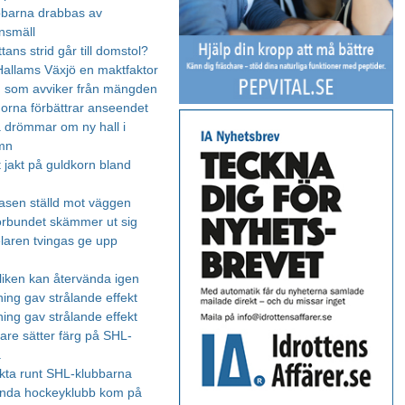
bbarna drabbas av
nsmäll
ans strid går till domstol?
Hallams Växjö en maktfaktor
 som avviker från mängden
rna förbättrar anseendet
 drömmar om ny hall i
mn
 jakt på guldkorn bland
sen ställd mot väggen
rbundet skämmer ut sig
laren tvingas ge upp
iken kan återvända igen
ning gav strålande effekt
ning gav strålande effekt
are sätter färg på SHL-
a
akta runt SHL-klubbarna
enda hockeyklubb kom på