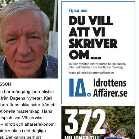
LSSON
son har mångårig journalistisk
 från Dagens Nyheter. Kjell
t idrottens olika sidor från ett
nationella mästerskap. Hans
etsplats var Västerviks-
 – Idrott och affärer/ekonomi
 större plats i det dagliga
et. Det känns oerhört