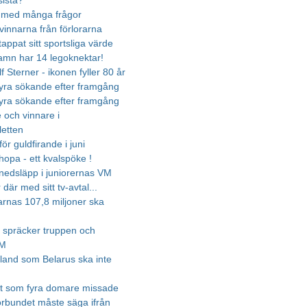
sista?
 med många frågor
 vinnarna från förlorarna
appat sitt sportsliga värde
mn har 14 legoknektar!
lf Sterner - ikonen fyller 80 år
ra sökande efter framgång
ra sökande efter framgång
 och vinnare i
letten
 för guldfirande i juni
tihopa - ett kvalspöke !
 nedsläpp i juniorernas VM
 där med sitt tv-avtal...
barnas 107,8 miljoner ska
 spräcker truppen och
VM
t land som Belarus ska inte
et som fyra domare missade
rbundet måste säga ifrån