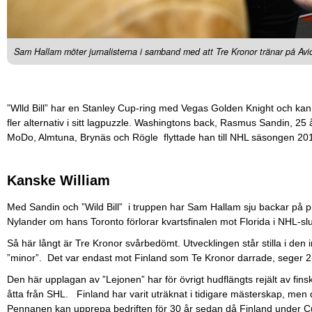
Sam Hallam möter jurnalisterna i samband med att Tre Kronor tränar på Avic
”Wlld Bill” har en Stanley Cup-ring med Vegas Golden Knight och ka
fler alternativ i sitt lagpuzzle. Washingtons back, Rasmus Sandin, 25
MoDo, Almtuna, Brynäs och Rögle flyttade han till NHL säsongen 20
Kanske William
Med Sandin och ”Wild Bill” i truppen har Sam Hallam sju backar på pl
Nylander om hans Toronto förlorar kvartsfinalen mot Florida i NHL-slu
Så här långt är Tre Kronor svårbedömt. Utvecklingen står stilla i den 
”minor”. Det var endast mot Finland som Te Kronor darrade, seger 2-
Den här upplagan av ”Lejonen” har för övrigt hudflängts rejält av f
åtta från SHL. Finland har varit uträknat i tidigare mästerskap, men d
Pennanen kan upprepa bedriften för 30 år sedan då Finland under C