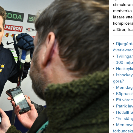
stimulerand
medverka i
läsare ytte
komplicera
affärer, fr
Djurgård
överlevna
Tvilling
100 milj
Hockeyka
Ishockey
göra?
Men dags
Köprusch
Ett värd
Patrik lev
Hotfullt 
"En stäng
Men myck
förbundsk