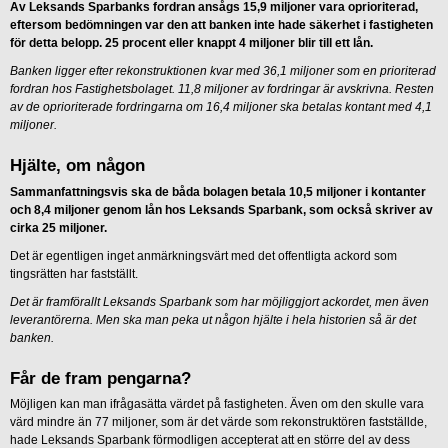
Av Leksands Sparbanks fordran ansågs 15,9 miljoner vara oprioriterad,
eftersom bedömningen var den att banken inte hade säkerhet i fastigheten
för detta belopp. 25 procent eller knappt 4 miljoner blir till ett lån.
Banken ligger efter rekonstruktionen kvar med 36,1 miljoner som en prioriterad
fordran hos Fastighetsbolaget. 11,8 miljoner av fordringar är avskrivna. Resten
av de oprioriterade fordringarna om 16,4 miljoner ska betalas kontant med 4,1
miljoner.
Hjälte, om någon
Sammanfattningsvis ska de båda bolagen betala 10,5 miljoner i kontanter
och 8,4 miljoner genom lån hos Leksands Sparbank, som också skriver av
cirka 25 miljoner.
Det är egentligen inget anmärkningsvärt med det offentligta ackord som
tingsrätten har fastställt.
Det är framförallt Leksands Sparbank som har möjliggjort ackordet, men även
leverantörerna. Men ska man peka ut någon hjälte i hela historien så är det
banken.
Får de fram pengarna?
Möjligen kan man ifrågasätta värdet på fastigheten. Även om den skulle vara
värd mindre än 77 miljoner, som är det värde som rekonstruktören fastställde,
hade Leksands Sparbank förmodligen accepterat att en större del av dess