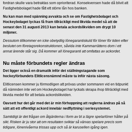
fordran skulle vara betraktas som oprioriterad. Konsekvensen hade då blivit att
Fastighetsbolaget hade fått ett större lån hos banken.
Nu kan man med spänning avvakta och se om Fastighetsbolaget och
Hockeybolaget lyckas få fram tillräckligt med likvida medel så att de
senast den 31 augusti 2013 kan betala ackordslikviden om drygt 10
miljoner.
Dessutom tillkommer en icke obetydlig lönegarantiskuld för löner för tiden efter
beslutet om företagsrekonstruktionen, såvida inte Kammarrättens dom i ett
annat ärende står sig. Då kommer all lönegaranti att omfattas av ackordet.
Nu måste förbundets regler ändras
Det ligger också en dramatik inför det ställningstagande som
hockeyförbundets Elitlicensnämnd måste ta inför nästa säsong.
Elitlicensen kommer ju förmodligen att prövas under sommaren vid en tidpunkt
då nämnden inte vet om Hockeybolaget har lyckats skrapa ihop tillräckligt med
likvida medel för att betala ackordslikviden.
Oavsett hur det går med det är min förhoppning att reglerna ändras på så
sätt att ett offentligt ackord innebär nedflyttning i seriesystemet.
Samtidigt är det frågan om åtgärderna i form av bl a lägre spelarlöner håller på
sikt. Risken är ju stor att om resultaten sviktar så värvas spelare precis som
tidigare, lönenivåerna trissas upp och så är karusellen igång igen.