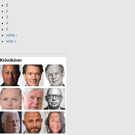
1
2
3
4
5
nästa ›
sista »
Krönikörer