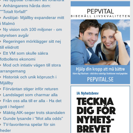
Anhängarens hårda dom:
""Totalt förfall!"
Avslöjat- Mjällby expanderar mitt
i Malmö
Ny vision och 100 miljoner - om
styrelsen avgår
Regeringen mörklägger sitt nej
till eliidrott
Ett VM som skulle säkra
fotbollens ekonomi
Mod och intiativ vägen till stora
arrangemang
Historisk och unik köprusch i
Mjällby
Förväntan stiger inför returen
Landslaget som charmar alla
Från oss alla till er alla - Ha det
gott i helgen!
Mäktig AIK-seger trots skandalen
Gunde lysande i "Mot alla odds"
TV-favoriterna spelar för sin
heder