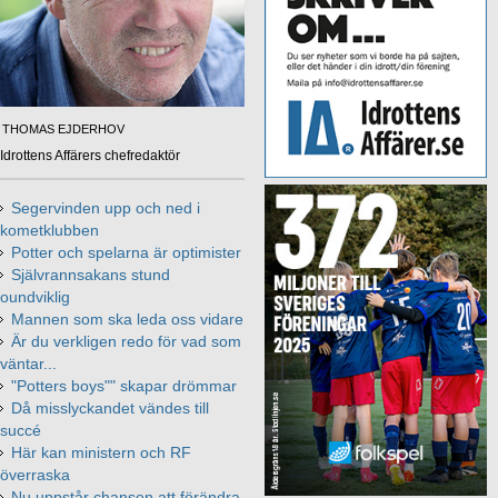
THOMAS EJDERHOV
Idrottens Affärers chefredaktör
Segervinden upp och ned i
kometklubben
Potter och spelarna är optimister
Självrannsakans stund
oundviklig
Mannen som ska leda oss vidare
Är du verkligen redo för vad som
väntar...
"Potters boys"" skapar drömmar
Då misslyckandet vändes till
succé
Här kan ministern och RF
överraska
Nu uppstår chansen att förändra