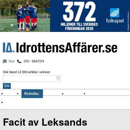
Mail
070 - 5647374
Sök bland 12.000 artiklar i arkivet:
Nyheter
Krönikor
Sport & spel
Nyhetsbrev
Arkiv
Om Idrottens Affärer
Facit av Leksands