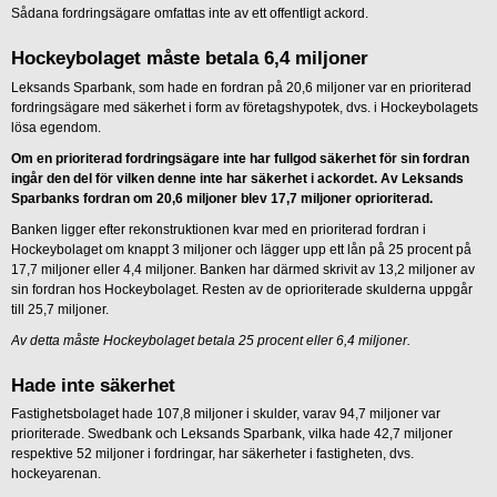
Sådana fordringsägare omfattas inte av ett offentligt ackord.
Hockeybolaget måste betala 6,4 miljoner
Leksands Sparbank, som hade en fordran på 20,6 miljoner var en prioriterad
fordringsägare med säkerhet i form av företagshypotek, dvs. i Hockeybolagets
lösa egendom.
Om en prioriterad fordringsägare inte har fullgod säkerhet för sin fordran
ingår den del för vilken denne inte har säkerhet i ackordet. Av Leksands
Sparbanks fordran om 20,6 miljoner blev 17,7 miljoner oprioriterad.
Banken ligger efter rekonstruktionen kvar med en prioriterad fordran i
Hockeybolaget om knappt 3 miljoner och lägger upp ett lån på 25 procent på
17,7 miljoner eller 4,4 miljoner. Banken har därmed skrivit av 13,2 miljoner av
sin fordran hos Hockeybolaget. Resten av de oprioriterade skulderna uppgår
till 25,7 miljoner.
Av detta måste Hockeybolaget betala 25 procent eller 6,4 miljoner.
Hade inte säkerhet
Fastighetsbolaget hade 107,8 miljoner i skulder, varav 94,7 miljoner var
prioriterade. Swedbank och Leksands Sparbank, vilka hade 42,7 miljoner
respektive 52 miljoner i fordringar, har säkerheter i fastigheten, dvs.
hockeyarenan.