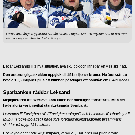
Leksands många supporters har fått tillbaka hoppet. Men 10 miljoner kronor ska fram
på bara några månader. Foto: Scanpix
Det är Leksands IF:s nya situation, nya skuldok och innebär en viss skillnad.
Den ursprungliga skulden uppgick till 151 miljoner kronor. Nu återstår att
betala 10,5 miljoner plus att klubben påtvingas ett banklån om 8,4 miljoner.
Sparbanken räddar Leksand
Möjligheterna att överleva som klubb har onekligen förbättrats. Men det
hade aldrig varit möjligt utan Leksands Sparbank.
Leksands IF Fastighets AB (”Fastighetsbolaget”) och Leksands IF Ishockey AB
(publ) (”Hockeybolaget”) hade före företagsrekonstruktionen tillsammans
skulder på drygt 151 miljoner.
Hockeybolaget hade 43,8 miljoner, varav 21,1 miljoner var prioriterade.