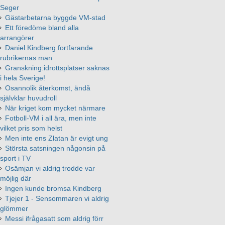
Seger
Gästarbetarna byggde VM-stad
Ett föredöme bland alla
arrangörer
Daniel Kindberg fortfarande
rubrikernas man
Granskning:idrottsplatser saknas
i hela Sverige!
Osannolik återkomst, ändå
självklar huvudroll
När kriget kom mycket närmare
Fotboll-VM i all ära, men inte
vilket pris som helst
Men inte ens Zlatan är evigt ung
Största satsningen någonsin på
sport i TV
Osämjan vi aldrig trodde var
möjlig där
Ingen kunde bromsa Kindberg
Tjejer 1 - Sensommaren vi aldrig
glömmer
Messi ifrågasatt som aldrig förr