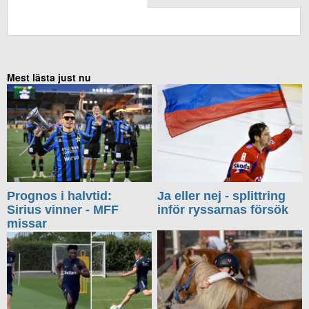
KOMMENTERA UTAN FACEBOOK
Mest lästa just nu
Prognos i halvtid:
Ja eller nej - splittring
Sirius vinner - MFF
inför ryssarnas försök
missar