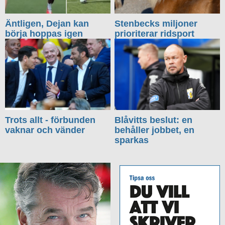
Äntligen, Dejan kan
Stenbecks miljoner
börja hoppas igen
prioriterar ridsport
Trots allt - förbunden
Blåvitts beslut: en
vaknar och vänder
behåller jobbet, en
sparkas