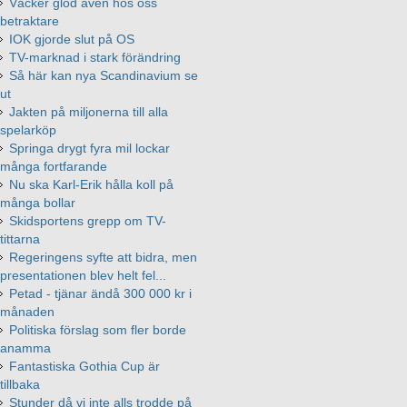
Väcker glöd även hos oss
betraktare
IOK gjorde slut på OS
TV-marknad i stark förändring
Så här kan nya Scandinavium se
ut
Jakten på miljonerna till alla
spelarköp
Springa drygt fyra mil lockar
många fortfarande
Nu ska Karl-Erik hålla koll på
många bollar
Skidsportens grepp om TV-
tittarna
Regeringens syfte att bidra, men
presentationen blev helt fel...
Petad - tjänar ändå 300 000 kr i
månaden
Politiska förslag som fler borde
anamma
Fantastiska Gothia Cup är
tillbaka
Stunder då vi inte alls trodde på