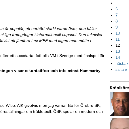
…
6
7
8
9
en är populär, ett oerhört starkt varumärke, den håller
10
ckliga framgångar i internationellt cupspel. Den tekniska
11
e rättvist att jämföra t ex MFF med lagen man mötte i
12
13
efter ett succéartat fotbolls-VM i Sverige med finalspel för
14
nästa ›
sista »
äljningen visar rekordsiffror och inte minst Hammarby
Kröniköre
 Wibe. AIK givetvis men jag varnar lite för Örebro SK;
a föreställningar om tråkfotboll. ÖSK spelar en modern och