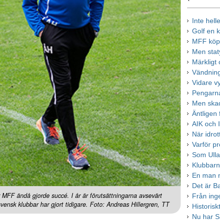
Inte hell
Golf en 
MFF köpe
Men stat
Märkligt 
Vändning
Vidare vy
Pengarna
Men skade
Äntligen f
AIK och 
När idrot
Varför pr
Som Ullar
Klubbarn
En man m
Det är Ba
FF ändå gjorde succé. I år är förutsättningarna avsevärt
Från inge
ensk klubbar har gjort tidigare. Foto: Andreas Hillergren, TT
Historisk
Nu har S