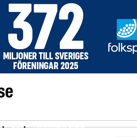
ev
Arkiv
Om Idrottens Affärer