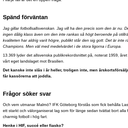
Spänd förväntan
Jag gillar fotbollsallsvenskan. Jag vill ha den precis som den är nu. D
ingen dålig klass även om den inte rankas så högt beroende på otillrä
kvaliteten har aldrig varit högre, publikt står den sig gott. Det är int
Champions. Men väl med medelvärdet i de stora ligorna i Europa.
13.369 lyder det allsvenska publikrekordsnittet på, noterat 1959, året 
vårt eget landslaget mot Brasilien.
Det kanske inte slås i år heller, troligen inte, men årskortsförs
får kassörerna att joddla.
Frågor söker svar
Och vem utmanar Malmö? IFK Göteborg förstås som fick behålla Lasse
ett starkt och välorganiserat lag som för länge sedan tvättat bort all
charmig fotboll i hög fart.
Henke i HIF, succé eller fiasko?