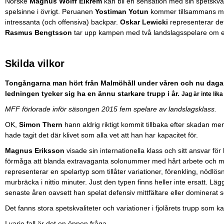
Norske
Magnus Wolff Eikrem
kan bli en sensation med sin spetskval
spelsinne i övrigt. Peruanen
Yostiman Yotun
kommer tillsammans 
intressanta (och offensiva) backpar.
Oskar Lewicki
representerar det
Rasmus Bengtsson
tar upp kampen med två landslagsspelare om en 
Skilda vilkor
Tongångarna man hört från Malmöhåll under våren och nu dagarn
ledningen tycker sig ha en ännu starkare trupp i år.
Jag är inte lik
MFF förlorade inför säsongen 2015 fem spelare av landslagsklass.
OK,
Simon Thern
hann aldrig riktigt kommit tillbaka efter skadan me
hade tagit det där klivet som alla vet att han har kapacitet för.
Magnus Eriksson
visade sin internationella klass och sitt ansvar f
förmåga att blanda extravaganta solonummer med hårt arbete och må
representerar en spelartyp som tillåter variationer, förenkling, nödlösn
murbräcka i nittio minuter. Just den typen finns heller inte ersatt. Lägg
senaste åren oavsett han spelat defensiv mittfältare eller dominerat
Det fanns stora spetskvaliteter och variationer i fjolårets trupp som ka
I varje fall är det en öppen fråga.