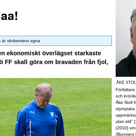
jaa!
a är skribentens egna.
en ekonomiskt överlägset starkaste
mö FF skall göra om bravaden från fjol,
ÅKE STOL
Författare
och kröni
Åke Stolt 
olympiska 
uppmärksa
utan eld" 
(2010) om
(Bonniers 