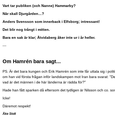
Vart tar publiken (och Nanne) Hammarby?
När skall Djurgården…?
Anders Svensson som innerback i Elfsborg; intressant!
Det blir nog trångt i mitten.
Bara en sak är klar; Åtvidaberg åker inte ur i år heller.
---
Om Hamrén bara sagt...
PS. Är det bara kungen och Erik Hamrén som inte får uttala sig i poli
om han vid första frågan inför landskampen mot Iran bara svarat: "Det är
vad är det männen i de här länderna är rädda för?"
Hade han fått sparken då eftersom det tydligen är Nilsson och co. so
Icke!
Däremot respekt!
Åke Stolt