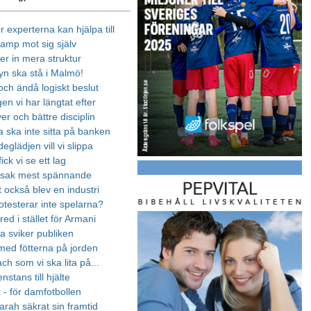
er experterna kan hjälpa till
kamp mot sig själv
r in mera struktur
yn ska stå i Malmö!
och ändå logiskt beslut
en vi har längtat efter
er och bättre disciplin
 ska inte sitta på banken
glädjen vill vi slippa
ick vi se ett lag
Isak mest spännande
t också blev en industri
otesterar inte spelarna?
ed i stället för Armani
a sviker publiken
ed fötterna på jorden
ch som vi ska lita på...
nstans till hjälte
t - för damfotbollen
arah säkrat sin framtid