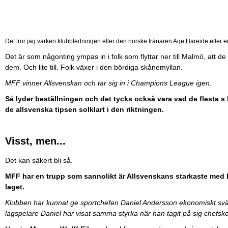
Det tror jag varken klubbledningen eller den norske tränaren Age Hareide eller 
Det är som någonting ympas in i folk som flyttar ner till Malmö, att de 
dem. Och lite till. Folk växer i den bördiga skånemyllan.
MFF vinner Allsvenskan och tar sig in i Champions League igen.
Så lyder beställningen och det tycks också vara vad de flesta s k f
de allsvenska tipsen solklart i den riktningen.
Visst, men...
Det kan säkert bli så.
MFF har en trupp som sannolikt är Allsvenskans starkaste med kva
laget.
Klubben har kunnat ge sportchefen Daniel Andersson ekonomiskt svä
lagspelare Daniel har visat samma styrka när han tagit på sig chefs