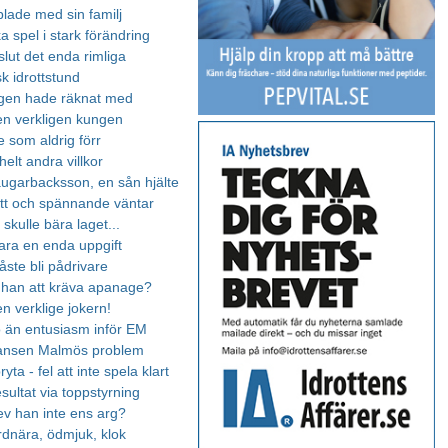
blade med sin familj
 spel i stark förändring
slut det enda rimliga
k idrottstund
ngen hade räknat med
en verkligen kungen
 som aldrig förr
elt andra villkor
augarbacksson, en sån hjälte
tt och spännande väntar
skulle bära laget...
ara en enda uppgift
åste bli pådrivare
han att kräva apanage?
n verklige jokern!
 än entusiasm inför EM
ansen Malmös problem
ryta - fel att inte spela klart
sultat via toppstyrning
lev han inte ens arg?
ordnära, ödmjuk, klok