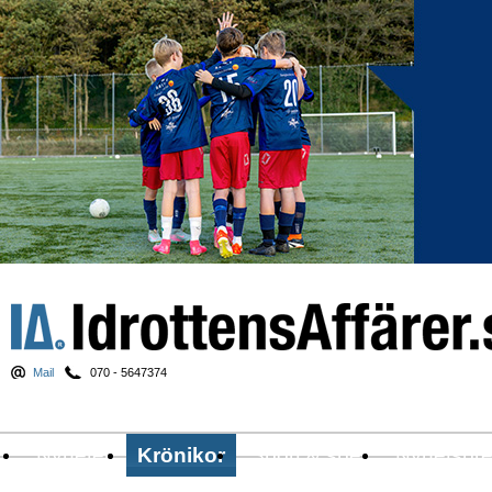
Mail
070 - 5647374
Nyheter
Krönikor
Sport & spel
Nyhetsbr