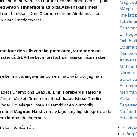
itet som "servare" vid hörnor och frisparkar och sitt goda
"Jag tro
med
Anton Tinnerholm
att bilda Allsvenskans mest
Många fr
 rent bibliska, "Den förlorade sonens återkomst", och
Inte lät
plats i mittförsvaret.
Totalfotb
Så talar
En trage
Och Blatt
Ett smar
a före den allsvenska premiären, vittnar om att
Den verkl
a säker på det. Vill se bevis först och påminna om några saker:
Är svens
Mr Bladd
Närmare 
n efter en träningsvinter och en matchvår tror jag han
Sarah var
En obarm
ör laget i Champions League,
Emil Forsbergs
säregna
Men fram
nga målskott är inte ersatt och
Isaac Kiese Thelin
Zlatan-e
ingar i "tjuvlägen" men är samtidigt en outtröttlig
Segerrec
 därtill
Magnus Halsti,
en av lagets nyttigaste spelare de
Nu åter t
 som inropande innerback.
Alltid d
nske inte nås i år.
« först
‹ före