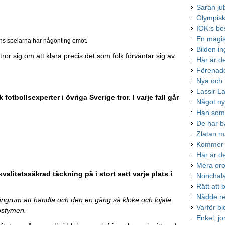
Sarah ju
Olympiska
IOK:s be
En magis
ens spelarna har någonting emot.
Bilden i
tror sig om att klara precis det som folk förväntar sig av
Här är d
Förenade
Nya och h
Lassir L
otbollsexperter i övriga Sverige tror. I varje fall går
Något ny
Han som 
De har b
Zlatan m
Kommer 
Här är de
Mera oro
litetssäkrad täckning på i stort sett varje plats i
Nonchal
Rätt att b
Nådde re
ngrum att handla och den en gång så kloke och lojale
Varför b
kostymen.
Enkel, j