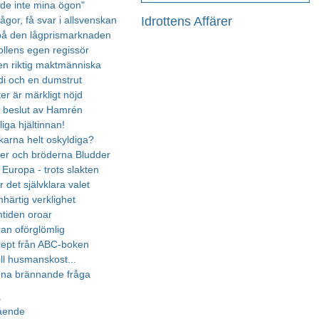
dde inte mina ögon"
Idrottens Affärer
ågor, få svar i allsvenskan
t på den lågprismarknaden
ollens egen regissör
 en riktig maktmänniska
di och en dumstrut
er är märkligt nöjd
t beslut av Hamrén
iga hjältinnan!
karna helt oskyldiga?
er och bröderna Bludder
Europa - trots slakten
 det självklara valet
härtig verklighet
tiden oroar
ran oförglömlig
ept från ABC-boken
ill husmanskost...
enna brännande fråga
a
gående