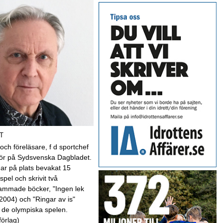
T
 och föreläsare, f d sportchef
kör på Sydsvenska Dagbladet.
har på plats bevakat 15
spel och skrivit två
mmade böcker, "Ingen lek
(2004) och "Ringar av is"
 de olympiska spelen.
förlag)