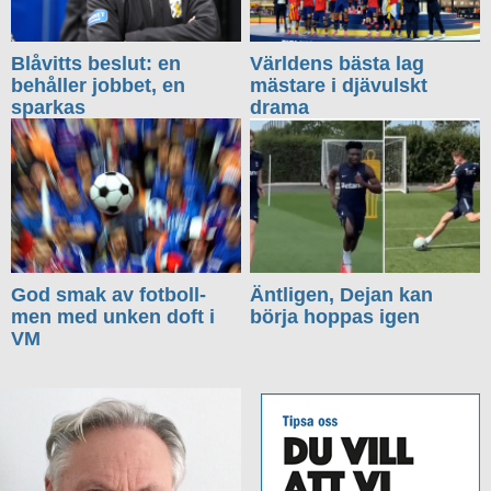
Blåvitts beslut: en
Världens bästa lag
behåller jobbet, en
mästare i djävulskt
sparkas
drama
God smak av fotboll-
Äntligen, Dejan kan
men med unken doft i
börja hoppas igen
VM