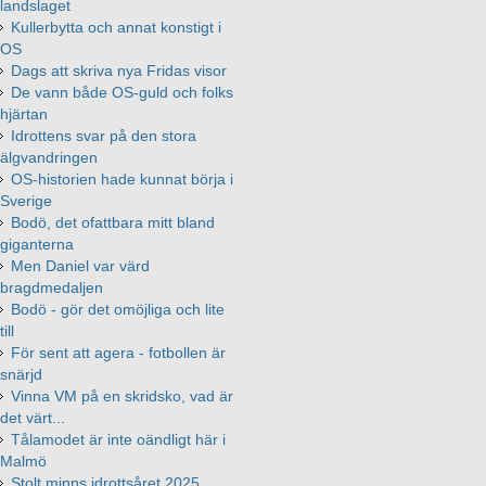
landslaget
Kullerbytta och annat konstigt i
OS
Dags att skriva nya Fridas visor
De vann både OS-guld och folks
hjärtan
Idrottens svar på den stora
älgvandringen
OS-historien hade kunnat börja i
Sverige
Bodö, det ofattbara mitt bland
giganterna
Men Daniel var värd
bragdmedaljen
Bodö - gör det omöjliga och lite
till
För sent att agera - fotbollen är
snärjd
Vinna VM på en skridsko, vad är
det värt...
Tålamodet är inte oändligt här i
Malmö
Stolt minns idrottsåret 2025