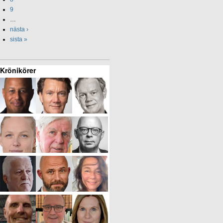
9
…
nästa ›
sista »
Krönikörer