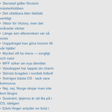
Storstad gäller förutom
mästarklubben
Det ofattbara blev faktiskt
verkligt
Viktor för Victory, men det
svåraste väntar
Länge sen allsvenskan var så
oviss
Uuppdraget kan göra honom till
vår hjälte!
Mycket vill ha mera — sorgligt
och naivt
MFF söker sin nya identitet
Vasaloppet har tappat sin charm
Största bragden i nordisk fotboll
Sveriges bästa OS - tack vare
kvinnorna
Nej, nej, Norge skojar man inte
bort längre
Suveränt, tjejerna är att lita på i
OS, ideligen
Edvin Anger antyder en brist i