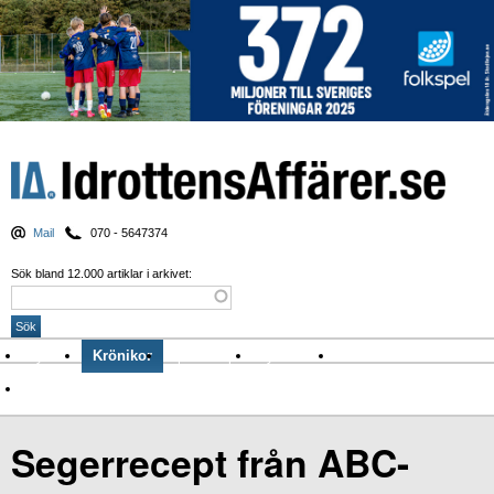
Mail
070 - 5647374
Sök bland 12.000 artiklar i arkivet:
Nyheter
Krönikor
Sport & spel
Nyhetsbrev
Arkiv
Om Idrottens Affärer
Segerrecept från ABC-