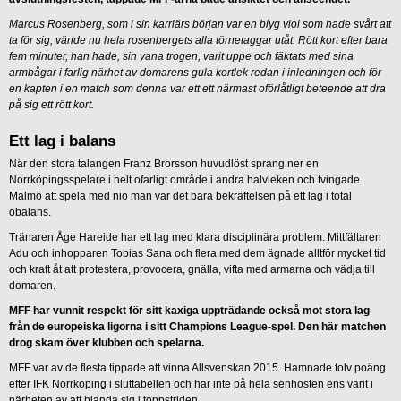
Marcus Rosenberg, som i sin karriärs början var en blyg viol som hade svårt att
ta för sig, vände nu hela rosenbergets alla törnetaggar utåt. Rött kort efter bara
fem minuter, han hade, sin vana trogen, varit uppe och fäktats med sina
armbågar i farlig närhet av domarens gula kortlek redan i inledningen och för
en kapten i en match som denna var ett ett närmast oförlåtligt beteende att dra
på sig ett rött kort.
Ett lag i balans
När den stora talangen Franz Brorsson huvudlöst sprang ner en
Norrköpingsspelare i helt ofarligt område i andra halvleken och tvingade
Malmö att spela med nio man var det bara bekräftelsen på ett lag i total
obalans.
Tränaren Åge Hareide har ett lag med klara disciplinära problem. Mittfältaren
Adu och inhopparen Tobias Sana och flera med dem ägnade alltför mycket tid
och kraft åt att protestera, provocera, gnälla, vifta med armarna och vädja till
domaren.
MFF har vunnit respekt för sitt kaxiga uppträdande också mot stora lag
från de europeiska ligorna i sitt Champions League-spel. Den här matchen
drog skam över klubben och spelarna.
MFF var av de flesta tippade att vinna Allsvenskan 2015. Hamnade tolv poäng
efter IFK Norrköping i sluttabellen och har inte på hela senhösten ens varit i
närheten av att blanda sig i toppstriden.