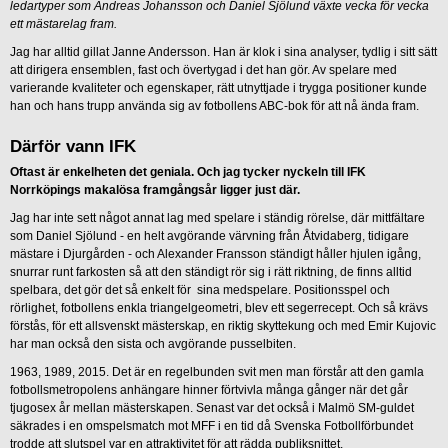
ledartyper som Andreas Johansson och Daniel Sjölund växte vecka för vecka
ett mästarelag fram.
Jag har alltid gillat Janne Andersson. Han är klok i sina analyser, tydlig i sitt sätt
att dirigera ensemblen, fast och övertygad i det han gör. Av spelare med
varierande kvaliteter och egenskaper, rätt utnyttjade i trygga positioner kunde
han och hans trupp använda sig av fotbollens ABC-bok för att nå ända fram.
Därför vann IFK
Oftast är enkelheten det geniala. Och jag tycker nyckeln till IFK
Norrköpings makalösa framgångsår ligger just där.
Jag har inte sett något annat lag med spelare i ständig rörelse, där mittfältare
som Daniel Sjölund - en helt avgörande värvning från Åtvidaberg, tidigare
mästare i Djurgården - och Alexander Fransson ständigt håller hjulen igång,
snurrar runt farkosten så att den ständigt rör sig i rätt riktning, de finns alltid
spelbara, det gör det så enkelt för sina medspelare. Positionsspel och
rörlighet, fotbollens enkla triangelgeometri, blev ett segerrecept. Och så krävs
förstås, för ett allsvenskt mästerskap, en riktig skyttekung och med Emir Kujovic
har man också den sista och avgörande pusselbiten.
1963, 1989, 2015. Det är en regelbunden svit men man förstår att den gamla
fotbollsmetropolens anhängare hinner förtvivla många gånger när det går
tjugosex år mellan mästerskapen. Senast var det också i Malmö SM-guldet
säkrades i en omspelsmatch mot MFF i en tid då Svenska Fotbollförbundet
trodde att slutspel var en attraktivitet för att rädda publiksnittet.