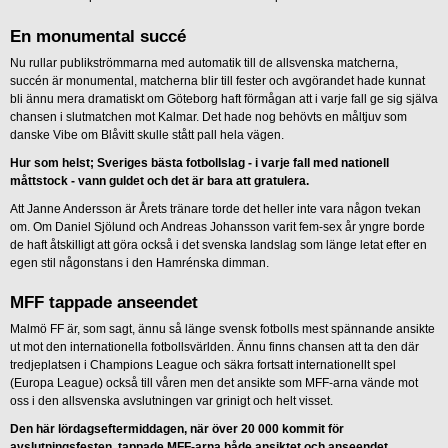
En monumental succé
Nu rullar publikströmmarna med automatik till de allsvenska matcherna,
succén är monumental, matcherna blir till fester och avgörandet hade kunnat
bli ännu mera dramatiskt om Göteborg haft förmågan att i varje fall ge sig själva
chansen i slutmatchen mot Kalmar. Det hade nog behövts en måltjuv som
danske Vibe om Blåvitt skulle stått pall hela vägen.
Hur som helst; Sveriges bästa fotbollslag - i varje fall med nationell
måttstock - vann guldet och det är bara att gratulera.
Att Janne Andersson är Årets tränare torde det heller inte vara någon tvekan
om. Om Daniel Sjölund och Andreas Johansson varit fem-sex år yngre borde
de haft åtskilligt att göra också i det svenska landslag som länge letat efter en
egen stil någonstans i den Hamrénska dimman.
MFF tappade anseendet
Malmö FF är, som sagt, ännu så länge svensk fotbolls mest spännande ansikte
ut mot den internationella fotbollsvärlden. Ännu finns chansen att ta den där
tredjeplatsen i Champions League och säkra fortsatt internationellt spel
(Europa League) också till våren men det ansikte som MFF-arna vände mot
oss i den allsvenska avslutningen var grinigt och helt visset.
Den här lördagseftermiddagen, när över 20 000 kommit för
avslutningsfesten, tappade MFF-arna både ansiktet och anseendet.