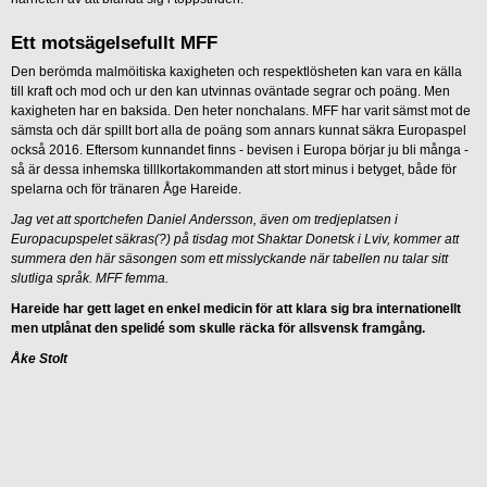
Ett motsägelsefullt MFF
Den berömda malmöitiska kaxigheten och respektlösheten kan vara en källa
till kraft och mod och ur den kan utvinnas oväntade segrar och poäng. Men
kaxigheten har en baksida. Den heter nonchalans. MFF har varit sämst mot de
sämsta och där spillt bort alla de poäng som annars kunnat säkra Europaspel
också 2016. Eftersom kunnandet finns - bevisen i Europa börjar ju bli många -
så är dessa inhemska tilllkortakommanden att stort minus i betyget, både för
spelarna och för tränaren Åge Hareide.
Jag vet att sportchefen Daniel Andersson, även om tredjeplatsen i
Europacupspelet säkras(?) på tisdag mot Shaktar Donetsk i Lviv, kommer att
summera den här säsongen som ett misslyckande när tabellen nu talar sitt
slutliga språk. MFF femma.
Hareide har gett laget en enkel medicin för att klara sig bra internationellt
men utplånat den spelidé som skulle räcka för allsvensk framgång.
Åke Stolt