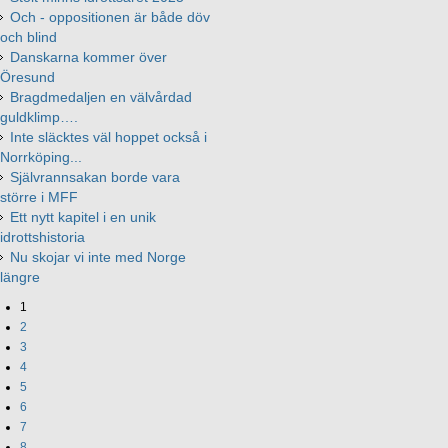
Och - oppositionen är både döv
och blind
Danskarna kommer över
Öresund
Bragdmedaljen en välvårdad
guldklimp….
Inte släcktes väl hoppet också i
Norrköping...
Självrannsakan borde vara
större i MFF
Ett nytt kapitel i en unik
idrottshistoria
Nu skojar vi inte med Norge
längre
1
2
3
4
5
6
7
8