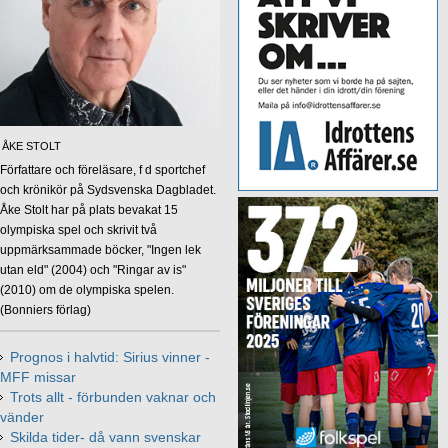
ÅKE STOLT
Författare och föreläsare, f d sportchef
och krönikör på Sydsvenska Dagbladet.
Åke Stolt har på plats bevakat 15
olympiska spel och skrivit två
uppmärksammade böcker, "Ingen lek
utan eld" (2004) och "Ringar av is"
(2010) om de olympiska spelen.
(Bonniers förlag)
Prognos i halvtid: Sirius vinner -
MFF missar
Trots allt - förbunden vaknar och
vänder
Skilda tider- då vann svenskar