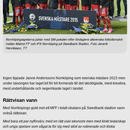
Norrköpingsspelarna jublar med SM-pokalen efter lördagens allsvenska fotbollsmatch
mellan Malmö FF och IFK Norrköping på Swedbank Stadion. Foto Janerik
Henriksson, TT
Ingen tippade Janne Anderssons Norrköping som svenska mästare 2015 men
under säsongen har laget bit för bit formerats till det skickligaste, mest kreativa,
mest underhållande och segerrikaste laget i landet.
Rättvisan vann
Med Norrköpings guld mot ett MFF i totalt obalans på Swedbank stadion vann
också rättvisan.
Med bara ett par nyförvärv, med en rätt usel ekonomi men med klokt ledarskap
och unga spelare som vågat ta för sig med stöd av rutinerade och kloka