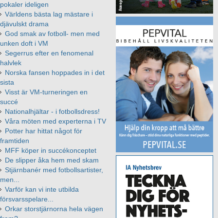
pokaler ideligen
Världens bästa lag mästare i
djävulskt drama
God smak av fotboll- men med
unken doft i VM
Segerrus efter en fenomenal
halvlek
Norska fansen hoppades in i det
sista
Visst är VM-turneringen en
succé
Nationalhjältar - i fotbollsdress!
Våra möten med experterna i TV
Potter har hittat något för
framtiden
MFF köper in succékonceptet
De slipper åka hem med skam
Stjärnbanér med fotbollsartister,
men...
Varför kan vi inte utbilda
försvarsspelare...
Orkar storstjärnorna hela vägen