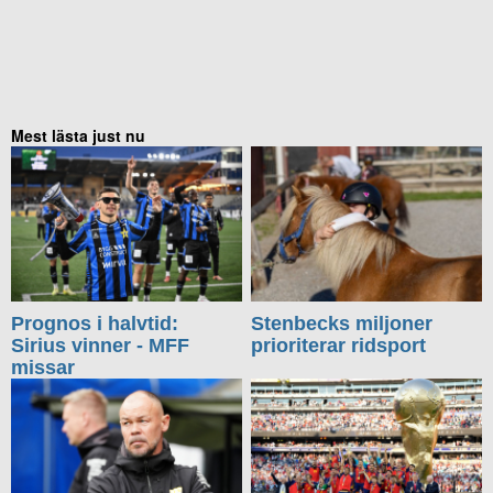
Mest lästa just nu
Prognos i halvtid:
Stenbecks miljoner
Sirius vinner - MFF
prioriterar ridsport
missar