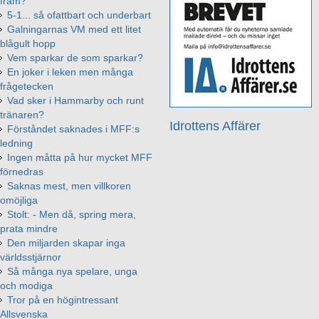
fram?
5-1... så ofattbart och underbart
Galningarnas VM med ett litet
blågult hopp
Vem sparkar de som sparkar?
En joker i leken men många
frågetecken
Vad sker i Hammarby och runt
tränaren?
Idrottens Affärer
Förståndet saknades i MFF:s
ledning
Ingen måtta på hur mycket MFF
förnedras
Saknas mest, men villkoren
omöjliga
Stolt: - Men då, spring mera,
prata mindre
Den miljarden skapar inga
världsstjärnor
Så många nya spelare, unga
och modiga
Tror på en högintressant
Allsvenska