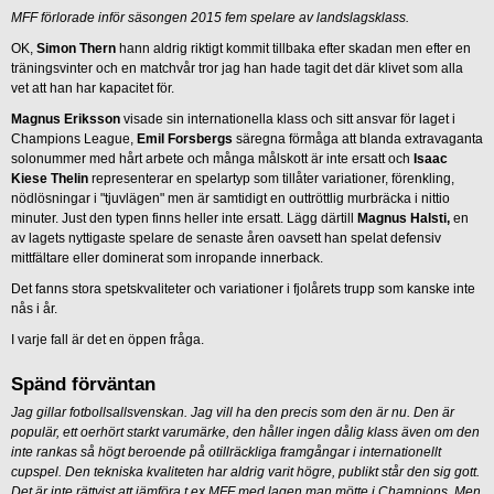
MFF förlorade inför säsongen 2015 fem spelare av landslagsklass.
OK,
Simon Thern
hann aldrig riktigt kommit tillbaka efter skadan men efter en
träningsvinter och en matchvår tror jag han hade tagit det där klivet som alla
vet att han har kapacitet för.
Magnus Eriksson
visade sin internationella klass och sitt ansvar för laget i
Champions League,
Emil Forsbergs
säregna förmåga att blanda extravaganta
solonummer med hårt arbete och många målskott är inte ersatt och
Isaac
Kiese Thelin
representerar en spelartyp som tillåter variationer, förenkling,
nödlösningar i "tjuvlägen" men är samtidigt en outtröttlig murbräcka i nittio
minuter. Just den typen finns heller inte ersatt. Lägg därtill
Magnus Halsti,
en
av lagets nyttigaste spelare de senaste åren oavsett han spelat defensiv
mittfältare eller dominerat som inropande innerback.
Det fanns stora spetskvaliteter och variationer i fjolårets trupp som kanske inte
nås i år.
I varje fall är det en öppen fråga.
Spänd förväntan
Jag gillar fotbollsallsvenskan. Jag vill ha den precis som den är nu. Den är
populär, ett oerhört starkt varumärke, den håller ingen dålig klass även om den
inte rankas så högt beroende på otillräckliga framgångar i internationellt
cupspel. Den tekniska kvaliteten har aldrig varit högre, publikt står den sig gott.
Det är inte rättvist att jämföra t ex MFF med lagen man mötte i Champions. Men