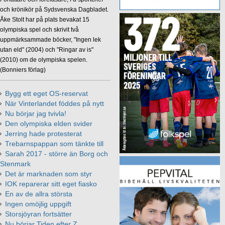
och krönikör på Sydsvenska Dagbladet.
Åke Stolt har på plats bevakat 15
olympiska spel och skrivit två
uppmärksammade böcker, "Ingen lek
utan eld" (2004) och "Ringar av is"
(2010) om de olympiska spelen.
(Bonniers förlag)
Bygg ett eget OS-reservat
När Vinterlandet föddes på nytt
Nu börjar jag tvivla!
Den olympiska elden svider
Jerring hade protesterat
Trebarnspappan som tänkte till
Sarah 2017 - större än Borg och
Stenmark
Det är marknaden som styr
IOK reparerar sitt eget fiasko
En av de allra största
Ingen omöjlig uppgift
Storsjöyran fortsätter
Nu börjar Tiden efter Z