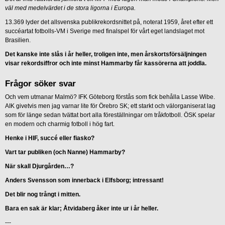
väl med medelvärdet i de stora ligorna i Europa.
13.369 lyder det allsvenska publikrekordsnittet på, noterat 1959, året efter ett
succéartat fotbolls-VM i Sverige med finalspel för vårt eget landslaget mot
Brasilien.
Det kanske inte slås i år heller, troligen inte, men årskortsförsäljningen
visar rekordsiffror och inte minst Hammarby får kassörerna att joddla.
Frågor söker svar
Och vem utmanar Malmö? IFK Göteborg förstås som fick behålla Lasse Wibe.
AIK givetvis men jag varnar lite för Örebro SK; ett starkt och välorganiserat lag
som för länge sedan tvättat bort alla föreställningar om tråkfotboll. ÖSK spelar
en modern och charmig fotboll i hög fart.
Henke i HIF, succé eller fiasko?
Vart tar publiken (och Nanne) Hammarby?
När skall Djurgården…?
Anders Svensson som innerback i Elfsborg; intressant!
Det blir nog trångt i mitten.
Bara en sak är klar; Åtvidaberg åker inte ur i år heller.
---