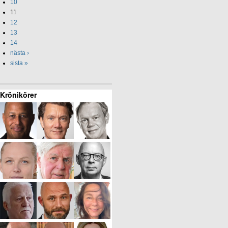
10
11
12
13
14
nästa ›
sista »
Krönikörer