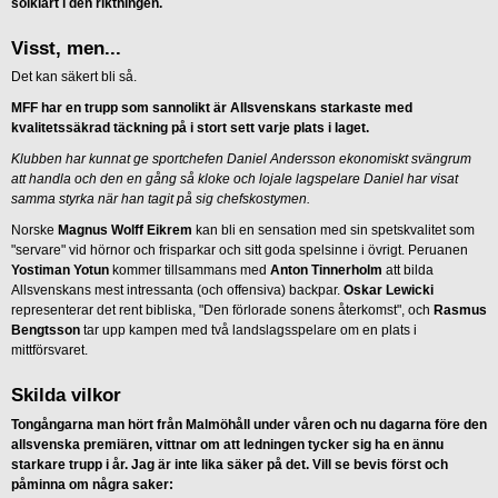
solklart i den riktningen.
Visst, men...
Det kan säkert bli så.
MFF har en trupp som sannolikt är Allsvenskans starkaste med
kvalitetssäkrad täckning på i stort sett varje plats i laget.
Klubben har kunnat ge sportchefen Daniel Andersson ekonomiskt svängrum
att handla och den en gång så kloke och lojale lagspelare Daniel har visat
samma styrka när han tagit på sig chefskostymen.
Norske
Magnus Wolff Eikrem
kan bli en sensation med sin spetskvalitet som
"servare" vid hörnor och frisparkar och sitt goda spelsinne i övrigt. Peruanen
Yostiman Yotun
kommer tillsammans med
Anton Tinnerholm
att bilda
Allsvenskans mest intressanta (och offensiva) backpar.
Oskar Lewicki
representerar det rent bibliska, "Den förlorade sonens återkomst", och
Rasmus
Bengtsson
tar upp kampen med två landslagsspelare om en plats i
mittförsvaret.
Skilda vilkor
Tongångarna man hört från Malmöhåll under våren och nu dagarna före den
allsvenska premiären, vittnar om att ledningen tycker sig ha en ännu
starkare trupp i år.
Jag är inte lika säker på det. Vill se bevis först och
påminna om några saker: