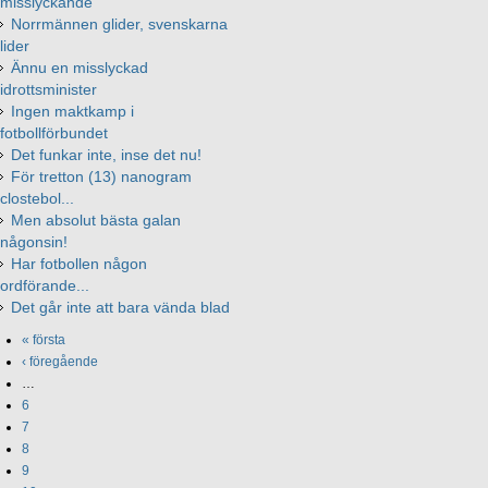
misslyckande
Norrmännen glider, svenskarna
lider
Ännu en misslyckad
idrottsminister
Ingen maktkamp i
fotbollförbundet
Det funkar inte, inse det nu!
För tretton (13) nanogram
clostebol...
Men absolut bästa galan
någonsin!
Har fotbollen någon
ordförande...
Det går inte att bara vända blad
« första
‹ föregående
…
6
7
8
9