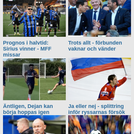
Prognos i halvtid:
Trots allt - förbunden
Sirius vinner - MFF
vaknar och vänder
missar
Äntligen, Dejan kan
Ja eller nej - splittring
börja hoppas igen
inför ryssarnas försök