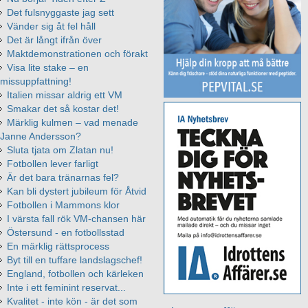
Det fulsnyggaste jag sett
Vänder sig åt fel håll
Det är långt ifrån över
Maktdemonstrationen och förakt
Visa lite stake – en
missuppfattning!
Italien missar aldrig ett VM
Smakar det så kostar det!
Märklig kulmen – vad menade
Janne Andersson?
Sluta tjata om Zlatan nu!
Fotbollen lever farligt
Är det bara tränarnas fel?
Kan bli dystert jubileum för Åtvid
Fotbollen i Mammons klor
I värsta fall rök VM-chansen här
Östersund - en fotbollsstad
En märklig rättsprocess
Byt till en tuffare landslagschef!
England, fotbollen och kärleken
Inte i ett feminint reservat...
Kvalitet - inte kön - är det som