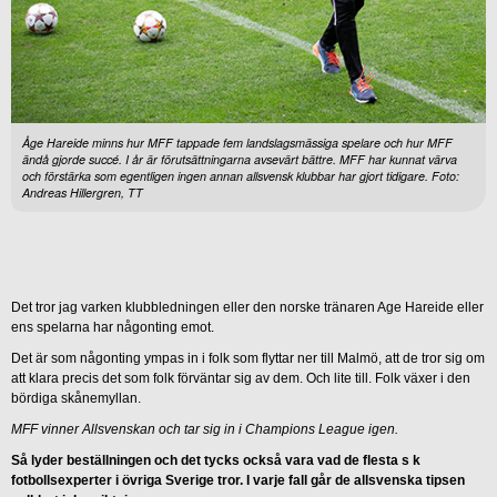
Åge Hareide minns hur MFF tappade fem landslagsmässiga spelare och hur MFF
ändå gjorde succé. I år är förutsättningarna avsevärt bättre. MFF har kunnat värva
och förstärka som egentligen ingen annan allsvensk klubbar har gjort tidigare. Foto:
Andreas Hillergren, TT
Det tror jag varken klubbledningen eller den norske tränaren Age Hareide eller
ens spelarna har någonting emot.
Det är som någonting ympas in i folk som flyttar ner till Malmö, att de tror sig om
att klara precis det som folk förväntar sig av dem. Och lite till. Folk växer i den
bördiga skånemyllan.
MFF vinner Allsvenskan och tar sig in i Champions League igen.
Så lyder beställningen och det tycks också vara vad de flesta s k
fotbollsexperter i övriga Sverige tror. I varje fall går de allsvenska tipsen