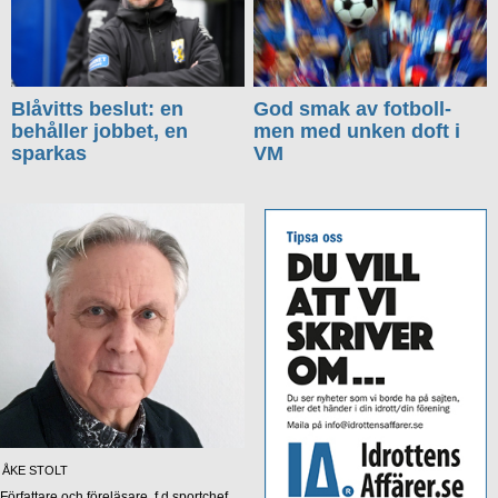
Blåvitts beslut: en
God smak av fotboll-
behåller jobbet, en
men med unken doft i
sparkas
VM
ÅKE STOLT
Författare och föreläsare, f d sportchef