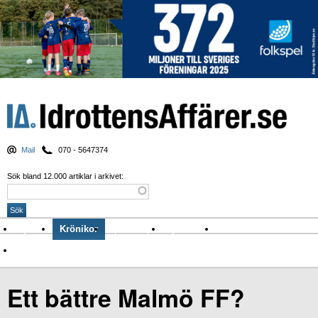
Mail
070 - 5647374
Sök bland 12.000 artiklar i arkivet:
Nyheter
Krönikor
Sport & spel
Nyhetsbrev
Arkiv
Om Idrottens Affärer
Ett bättre Malmö FF?