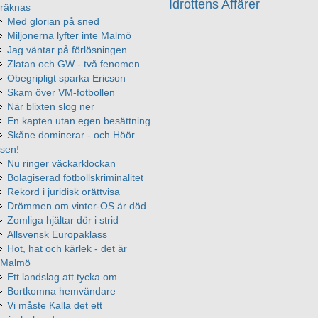
Idrottens Affärer
räknas
Med glorian på sned
Miljonerna lyfter inte Malmö
Jag väntar på förlösningen
Zlatan och GW - två fenomen
Obegripligt sparka Ericson
Skam över VM-fotbollen
När blixten slog ner
En kapten utan egen besättning
Skåne dominerar - och Höör
sen!
Nu ringer väckarklockan
Bolagiserad fotbollskriminalitet
Rekord i juridisk orättvisa
Drömmen om vinter-OS är död
Zomliga hjältar dör i strid
Allsvensk Europaklass
Hot, hat och kärlek - det är
Malmö
Ett landslag att tycka om
Bortkomna hemvändare
Vi måste Kalla det ett