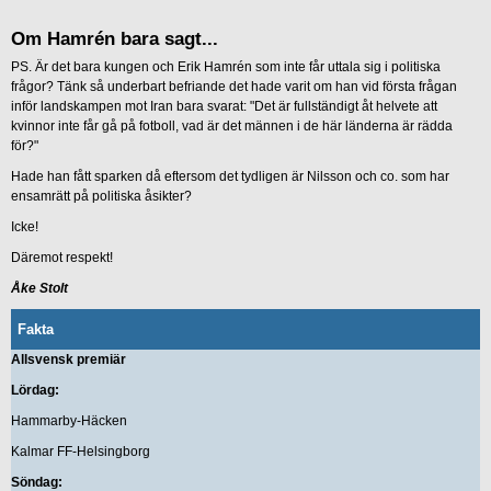
Om Hamrén bara sagt...
PS. Är det bara kungen och Erik Hamrén som inte får uttala sig i politiska
frågor? Tänk så underbart befriande det hade varit om han vid första frågan
inför landskampen mot Iran bara svarat: "Det är fullständigt åt helvete att
kvinnor inte får gå på fotboll, vad är det männen i de här länderna är rädda
för?"
Hade han fått sparken då eftersom det tydligen är Nilsson och co. som har
ensamrätt på politiska åsikter?
Icke!
Däremot respekt!
Åke Stolt
Fakta
Allsvensk premiär
Lördag:
Hammarby-Häcken
Kalmar FF-Helsingborg
Söndag: