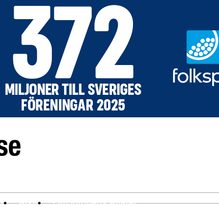
ev
Arkiv
Om Idrottens Affärer