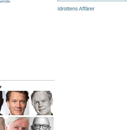
gående
Idrottens Affärer
r