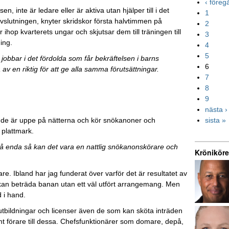
‹ före
sen, inte är ledare eller är aktiva utan hjälper till i det
1
avslutningen, knyter skridskor första halvtimmen på
2
r ihop kvarterets ungar och skjutsar dem till träningen till
3
ning.
4
5
 jobbar i det fördolda som får bekräftelsen i barns
6
 av en riktig för att ge alla samma förutsättningar.
7
8
9
nästa ›
t de är uppe på nätterna och kör snökanoner och
sista »
 plattmark.
å enda så kan det vara en nattlig snökanonskörare och
Kröniköre
e. Ibland har jag funderat över varför det är resultatet av
 kan beträda banan utan ett väl utfört arrangemang. Men
d i hand.
a utbildningar och licenser även de som kan sköta inträden
mt förare till dessa. Chefsfunktionärer som domare, depå,