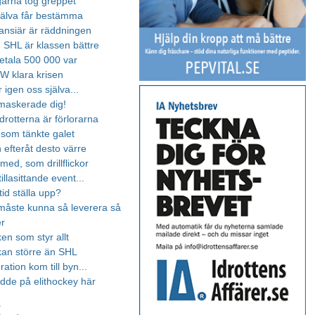
arna tog greppet
jälva får bestämma
nansiär är räddningen
t, SHL är klassen bättre
etala 500 000 var
W klara krisen
 igen oss själva...
maskerade dig!
drotterna är förlorarna
 som tänkte galet
 efteråt desto värre
 med, som drillflickor
tillasittande event...
ltid ställa upp?
 måste kunna så leverera så
er
en som styr allt
kan större än SHL
ration kom till byn...
odde på elithockey här
a