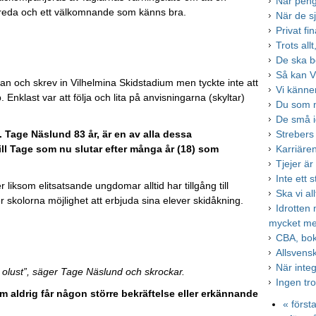
När peng
, reda och ett välkomnande som känns bra.
När de s
Privat fi
Trots all
De ska b
Så kan V
tan och skrev in Vilhelmina Skidstadium men tyckte inte att
Vi känner
Enklast var att följa och lita på anvisningarna (skyltar)
Du som 
De små i
Strebers
. Tage Näslund 83 år, är en av alla dessa
Karriären
till Tage som nu slutar efter många år (18) som
Tjejer är
Inte ett s
r liksom elitsatsande ungdomar alltid har tillgång till
Ska vi al
ger skolorna möjlighet att erbjuda sina elever skidåkning.
Idrotten
mycket m
CBA, bok
Allsvens
När integ
h olust”, säger Tage Näslund och skrockar.
Ingen tr
m aldrig får någon större bekräftelse eller erkännande
« först