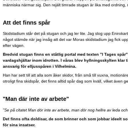
människa närmar sig. Den rejält timrade stugan är lika med ordning
Att det finns spår
Skidstadium står det på stugan och jag ler lite. Jag slog upp Enirokar
något stämde när jag insåg att det var Moras skidstadium jag fick upp. 
efter vägen.
Bredvid stugan finns en ståtlig portal med texten ”I Tages spår”
vardagshjältar inom idrotten. I våras blev hyllningsskylten klar 
ansvarig för elljusspåren i Vilhelmina.
Han har sett till att alla som åker skidor, från små till vuxna, motionäre
otroligt fina skidspår, det finns alltid spår dag som kväll, vilket även 
"Man där inte av arbete"
”Se på citatet Man dör inte av arbete, man dör nog hellre av leda oc
Det finns ofta doldisar, de som brinner och som jobbar ideelt so
för sina insatser.