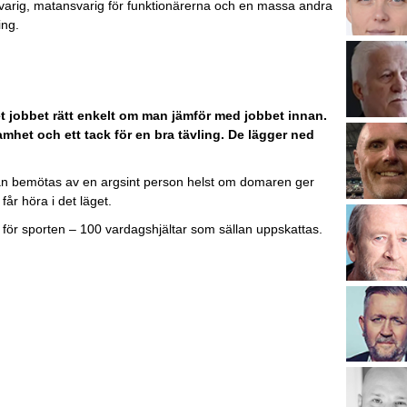
nsvarig, matansvarig för funktionärerna och en massa andra
ling.
t jobbet rätt enkelt om man jämför med jobbet innan.
het och ett tack för en bra tävling. De lägger ned
l kan bemötas av en argsint person helst om domaren ger
får höra i det läget.
ner för sporten – 100 vardagshjältar som sällan uppskattas.