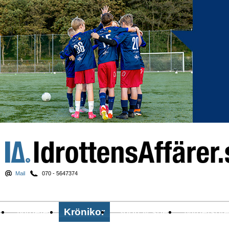
Mail
070 - 5647374
Nyheter
Krönikor
Sport & spel
Nyhetsbr