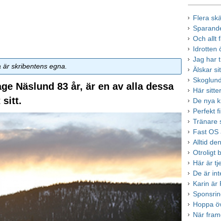
Flera skä
Sparand
Och allt 
Idrotten 
Jag har t
a är skribentens egna.
Älskar si
Skoglund
age Näslund 83 år, är en av alla dessa
Här sitt
sitt.
De nya k
Perfekt 
Tränare s
Fast OS ä
Alltid de
Otroligt b
Här är t
De är in
Karin är
Sponsrin
Hoppa öv
När fram