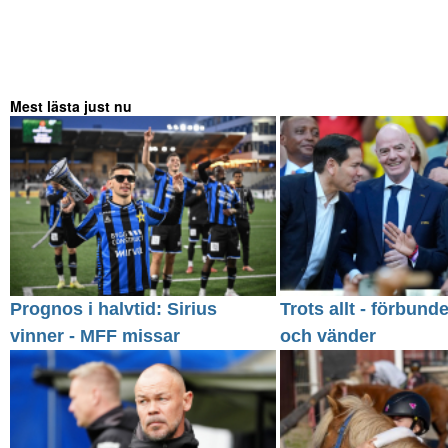
Mest lästa just nu
Prognos i halvtid: Sirius
Trots allt - förbund
vinner - MFF missar
och vänder