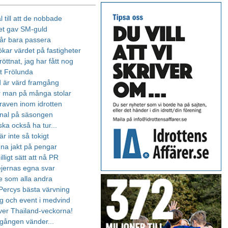
l till att de nobbade
et gav SM-guld
får bara passera
ökar värdet på fastigheter
röttnat, jag har fått nog
tt Frölunda
 är värd framgång
er man på många stolar
raven inom idrotten
final på säsongen
ka också ha tur...
r inte så tokigt
nna jakt på pengar
illigt sätt att nå PR
jejernas egna svar
te som alla andra
 Percys bästa värvning
g och event i medvind
er Thailand-veckorna!
gången vänder...