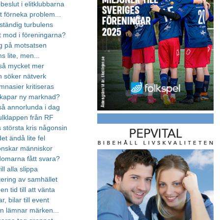
beslut i elitklubbarna
t förneka problem...
 ständig turbulens
t mod i föreningarna?
g på motsatsen
 lite, men...
r så mycket mer
 söker nätverk
mnasier kritiseras
skapar ny marknad?
 så annorlunda i dag
ulklappen från RF
 största kris någonsin
et ändå lite fel
önskar människor
omarna fått svara?
ll alla slippa
tering av samhället
n tid till att vänta
, bilar till event
n lämnar märken...