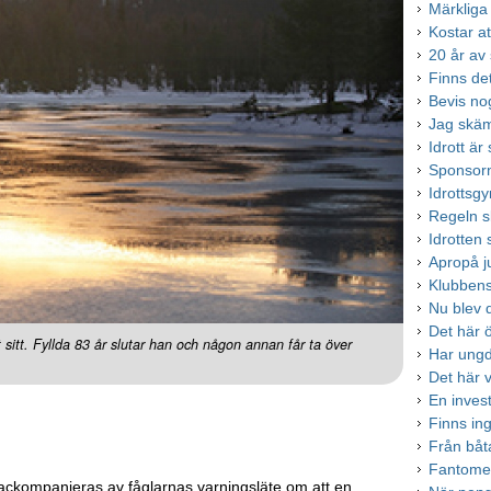
Märkliga 
Kostar at
20 år av
Finns de
Bevis no
Jag skäms
Idrott ä
Sponsorn
Idrottsgy
Regeln 
Idrotten
Apropå j
Klubbens
Nu blev d
Det här 
sitt. Fyllda 83 år slutar han och någon annan får ta över
Har ungd
Det här vi
En inves
Finns inge
Från båtar
Fantome
 ackompanjeras av fåglarnas varningsläte om att en