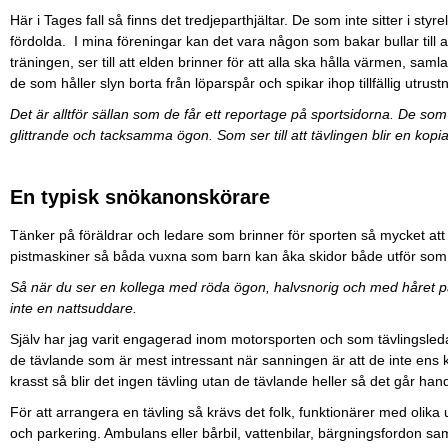
Här i Tages fall så finns det tredjeparthjältar. De som inte sitter i styrel
fördolda. I mina föreningar kan det vara någon som bakar bullar till 
träningen, ser till att elden brinner för att alla ska hålla värmen, samla
de som håller slyn borta från löparspår och spikar ihop tillfällig utrust
Det är alltför sällan som de får ett reportage på sportsidorna. De som
glittrande och tacksamma ögon. Som ser till att tävlingen blir en kopia
En typisk snökanonskörare
Tänker på föräldrar och ledare som brinner för sporten så mycket at
pistmaskiner så båda vuxna som barn kan åka skidor både utför som
Så när du ser en kollega med röda ögon, halvsnorig och med håret p
inte en nattsuddare.
Själv har jag varit engagerad inom motorsporten och som tävlingsledar
de tävlande som är mest intressant när sanningen är att de inte ens
krasst så blir det ingen tävling utan de tävlande heller så det går han
För att arrangera en tävling så krävs det folk, funktionärer med olik
och parkering. Ambulans eller bårbil, vattenbilar, bärgningsfordon sa