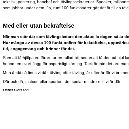
teknisk, postering, banchef och tävlingssekreteriat. Speaker, miljöa
som jobbar under dem. Ja, runt 100 funktionärer går det åt till en täv
Med eller utan bekräftelse
När man står där som tävlingsledare den aktuella dagen så är de
Hur många av dessa 100 funktionärer får bekräftelse, uppmärksam
tid, engagemang och brinner för det.
Som att få hjälpa en förare ur en rullad bil, sedan att få den på hju
honom en svart flagg för osportsligt körning. Tack är inte det ord man 
Men ändå så finns vi där, tävling efter tävling, år efter år för vi brin
Där och då, platsen eller sporten, det spelar mindre roll, vi är där.
Lisbet Olofsson