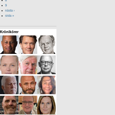
8
9
nästa ›
sista »
Krönikörer