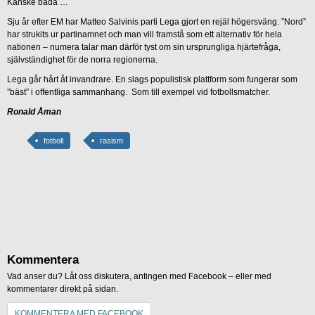
Kanske båda …
Sju år efter EM har Matteo Salvinis parti Lega gjort en rejäl högersväng. ”Nord”
har strukits ur partinamnet och man vill framstå som ett alternativ för hela
nationen – numera talar man därför tyst om sin ursprungliga hjärtefråga,
självständighet för de norra regionerna.
Lega går hårt åt invandrare. En slags populistisk plattform som fungerar som
”bäst” i offentliga sammanhang. Som till exempel vid fotbollsmatcher.
Ronald Åman
fotboll
rasism
Kommentera
Vad anser du? Låt oss diskutera, antingen med Facebook – eller med
kommentarer direkt på sidan.
KOMMENTERA MED FACEBOOK