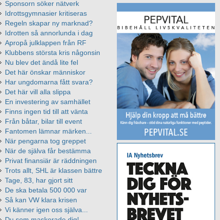
Sponsorn söker nätverk
Idrottsgymnasier kritiseras
Regeln skapar ny marknad?
Idrotten så annorlunda i dag
Apropå julklappen från RF
Klubbens största kris någonsin
Nu blev det ändå lite fel
Det här önskar människor
Har ungdomarna fått svara?
Det här vill alla slippa
En investering av samhället
Finns ingen tid till att vänta
Från båtar, bilar till event
Fantomen lämnar märken...
När pengarna tog greppet
När de själva får bestämma
Privat finansiär är räddningen
Trots allt, SHL är klassen bättre
Tage, 83, har gjort sitt
De ska betala 500 000 var
Så kan VW klara krisen
Vi känner igen oss själva...
Du som maskerade dig!