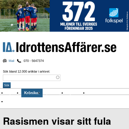
Mail
070 - 5647374
Sök bland 12.000 artiklar i arkivet:
Nyheter
Krönikor
Sport & spel
Nyhetsbrev
Arkiv
Om Idrottens Affärer
Rasismen visar sitt fula