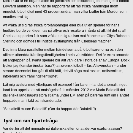
Kick It Out är en organisation för jämlikhet och inkludering inom engelsk fotboll.
Lovvärd ambition. Men när de rapporterar att rasistiska handlingar inom
engelsk fotboll ökat med 43 procent undrar man vilka krafter från Mordor som
manifesterat sig.
Att vräka ur sig rasistiska förolämpningar eller bua ut en spelare för hans
hudfärg borde verkligen tas på allvar och resultera i hårda straff, likt det straff
Chelseasupporten fick som vräkte ur sig rasism mot Manchester Citys Raheem
Sterling och dömdes till livstids avstängning från Chelseas matcher.
Det finns klara paralleller mellan händelserna på fotbollsarenorna och den
alltmer utbredda främlingsfientligheten i hela västvärlden. Det är extra oroande
att angreppen på svarta spelare blir allt vanligare i stora delar av Europa. Dock
tycker jag (kanske önskar bara?) att svensk fotboll – läs: Allsvenskan – under
senare decenniet har gått åt rätt håll, det vill säga mot rasism, antisemitism,
intolerans och främlingsfientlighet.
Låt mig avsluta med ytterligare ett exempel från Italien - landet anomali. Inget
land kan uppvisa ett så motsägelsefullt mönster. 2012 var Mario Balotelli det
italienska landslagets stora stjärna under EM. Men på barerna runt om i landet
hoppade man i takt och skanderade:
"Se saltelli muore Balotelli!" (Om du hoppar dör Balotelli"!)
Tyst om sin hjärtefråga
Var det för att det rimmade på italienska eller för att det var explicit rasism?