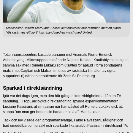
Manchester Uniteds Marouane Fellaini demonstrerar mot rasismen med ett plakat
”Ge rasismen rött kort" i samband med en match med United.
Tottenhamsupporters kastade bananer mot Arsenals Pierre-Emerick
Aubameyang, Milansupporters hånade Napolis Kalidou Kouliably med apljud,
samma sak med Romelu Lukaku som utsattes för apljud i förra söndagens
match mot Cagliari och Malcolm möttes av rasistiska tillmälen av egna
supporters (!) när han debuterade för Zenit S:t Petersburg.
Sparkad i direktsändning
Igår var det dags igen, men den här gången kom vidrigheterna från en TV-
sändning. I TopCalcio24:s direktsändning spydde expertkommentatorn,
Luciano Passirani, ut sin rasism när han påstod att Romelu Lukaku gick att
stoppa ”om man ger honom tio bananer att äta”. Man baxnar.
Tack och lov visade den programansvarige, Fabio Ravezzani, rådighet och
bad omedelbart om ursäkt och sparkade lika snabbt Passirani i direktsänd TV.