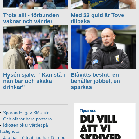
Trots allt - förbunden
Med 23 guld är Tove
vaknar och vänder
tillbaka
Hysén själv: " Kan stå i
Blåvitts beslut: en
nån bar och skaka
behåller jobbet, en
drinkar"
sparkas
Sparandet gav SM-guld
Och allt får bara passera
Idrotten ökar värdet på
fastigheter
Jag har tröttnat, jag har fått nog