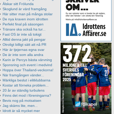
Älskar sitt Frölunda
Skoglund är värd framgång
Här sitter man på många stolar
De nya kraven inom idrotten
Perfekt final på säsongen
Tränare ska också ha tur...
Fast OS är inte så tokigt
Alltid denna jakt på pengar
Otroligt billigt sätt att nå PR
Här är tjejernas egna svar
De är inte som alla andra
Karin är Percys bästa värvning
Sponsring och event i medvind
Hoppa över Thailand-veckorna!
När framgången vänder...
Märkliga beslut i elitklubbarna
Kostar att förneka problem...
20 år av ständig turbulens
Finns det mod i föreningarna?
Bevis nog på motsatsen
Jag skäms lite, men...
Idrott är så mycket mer