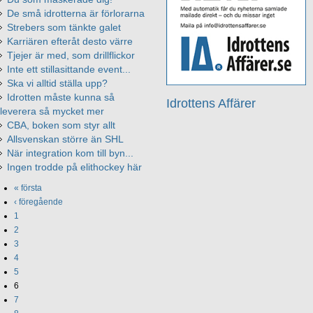
De små idrotterna är förlorarna
Strebers som tänkte galet
Karriären efteråt desto värre
Tjejer är med, som drillflickor
Inte ett stillasittande event...
Ska vi alltid ställa upp?
Idrotten måste kunna så
Idrottens Affärer
leverera så mycket mer
CBA, boken som styr allt
Allsvenskan större än SHL
När integration kom till byn...
Ingen trodde på elithockey här
« första
‹ föregående
1
2
3
4
5
6
7