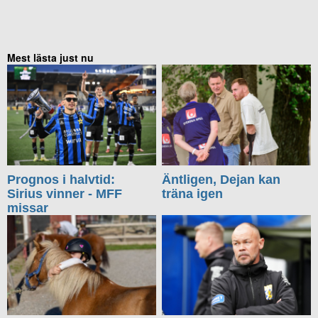
Mest lästa just nu
Prognos i halvtid:
Äntligen, Dejan kan
Sirius vinner - MFF
träna igen
missar