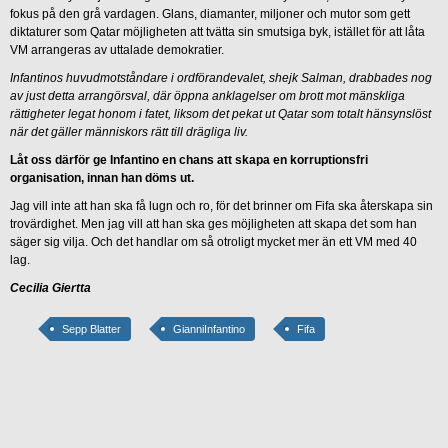
fokus på den grå vardagen. Glans, diamanter, miljoner och mutor som gett
diktaturer som Qatar möjligheten att tvätta sin smutsiga byk, istället för att låta
VM arrangeras av uttalade demokratier.
Infantinos huvudmotståndare i ordförandevalet, shejk Salman, drabbades nog
av just detta arrangörsval, där öppna anklagelser om brott mot mänskliga
rättigheter legat honom i fatet, liksom det pekat ut Qatar som totalt hänsynslöst
när det gäller människors rätt till drägliga liv.
Låt oss därför ge Infantino en chans att skapa en korruptionsfri
organisation, innan han döms ut.
Jag vill inte att han ska få lugn och ro, för det brinner om Fifa ska återskapa sin
trovärdighet. Men jag vill att han ska ges möjligheten att skapa det som han
säger sig vilja. Och det handlar om så otroligt mycket mer än ett VM med 40
lag.
Cecilia Giertta
Sepp Blatter
GianniInfantino
Fifa