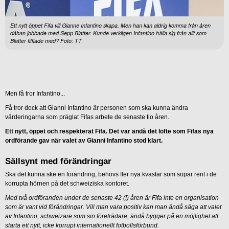
Ett nytt öppet Fifa vill Gianne Infantino skapa. Men han kan aldrig komma från åren
dåhan jobbade med Sepp Blatter. Kunde verkligen Infantino hålla sig från allt som
Blatter fifflade med? Foto: TT
Men få tror Infantino...
Få tror dock att Gianni Infantino är personen som ska kunna ändra
värderingarna som präglat Fifas arbete de senaste tio åren.
Ett nytt, öppet och respekterat Fifa. Det var ändå det löfte som Fifas nya
ordförande gav när valet av Gianni Infantino stod klart.
Sällsynt med förändringar
Ska det kunna ske en förändring, behövs fler nya kvastar som sopar rent i de
korrupta hörnen på det schweiziska kontoret.
Med två ordföranden under de senaste 42 (!) åren är Fifa inte en organisation
som är vant vid förändringar. Vill man vara positiv kan man ändå säga att valet
av Infantino, schweizare som sin företrädare, ändå bygger på en möjlighet att
starta ett nytt, icke korrupt internationellt fotbollsförbund.