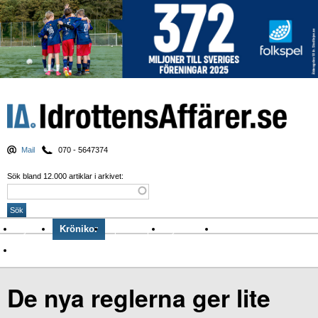
Mail
070 - 5647374
Sök bland 12.000 artiklar i arkivet:
Nyheter
Krönikor
Sport & spel
Nyhetsbrev
Arkiv
Om Idrottens Affärer
De nya reglerna ger lite