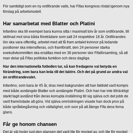
För samtidigt som en ny ordförande valts, har Fifas kongress röstat igenom nya
förslag på arbetsmodell.
Har samarbetat med Blatter och Platini
Infantino ska till exempel bara kunna sitta i maximalt tolv år som ordförande, till
skillnad mot sina båda företrädare som satt 24 respektive 18 år. Ordförandes
lön ska vara offentlig, arbetet med att få fram antalet kvinnor på ledande
positioner ska intensifieras, och framförallt, den 24 personer starka
exekutivkommitten ska ersättas med en 36 personer stor Fifaförsamling, så att
man delar på Fifas politiska funktion och dess dagliga
Har den internationella fotbollen tur, så kan fredagens val betyda en
förändring, som bara kan leda till det bättre. Och det på grund av andra val
än ordförandevalet.
Infantino, som bara är 45 år, dras med bakgrunden att han faktiskt varit kompis
med både avstängde Blatter och avstängde Platini. Och han har inte tillräckligt
starkt tagit avstånd från deras korrupta inställning till sig själva och det jobb de
varit framröstade att göra. Vid själva omröstningen visade han dock prov på
både språkbegåvning och vältalighet, och svor på att återge Fifa dess forna
glans.
Får ge honom chansen
Det är väl tyvärr just den glansen det varit lite för mycket av, och lite för mycket