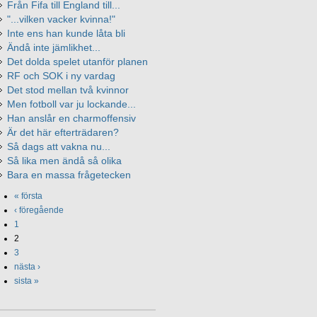
Från Fifa till England till...
"...vilken vacker kvinna!"
Inte ens han kunde låta bli
Ändå inte jämlikhet...
Det dolda spelet utanför planen
RF och SOK i ny vardag
Det stod mellan två kvinnor
Men fotboll var ju lockande...
Han anslår en charmoffensiv
Är det här efterträdaren?
Så dags att vakna nu...
Så lika men ändå så olika
Bara en massa frågetecken
« första
‹ föregående
1
2
3
nästa ›
sista »