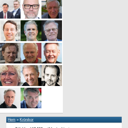
Hem
»
Krönikor