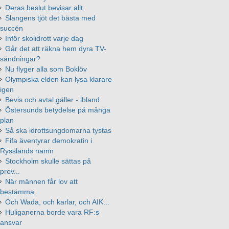
Deras beslut bevisar allt
Slangens tjöt det bästa med
succén
Inför skolidrott varje dag
Går det att räkna hem dyra TV-
sändningar?
Nu flyger alla som Boklöv
Olympiska elden kan lysa klarare
igen
Bevis och avtal gäller - ibland
Östersunds betydelse på många
plan​
Så ska idrottsungdomarna tystas
Fifa äventyrar demokratin i
Rysslands namn
Stockholm skulle sättas på
prov...
När männen får lov att
bestämma
Och Wada, och karlar, och AIK...
Huliganerna borde vara RF:s
ansvar