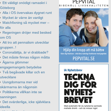
Ett väldigt onödigt ramaskri i
Göteborg
Alla i OS övervakas dygnet runt
Mycket är värre än vanligt
Matchfixning så mycket mer –
för alla
Regeringen dröjer med besked
om OS
Att tro att pennalism utvecklar
gruppen..!
Coronalättja, är vi drabbade?
Det måste finnas någon måtta
Ägarna glömmer
engagemangets betydelse
Två begåvade killar och en
utvecklare
Uungdomarna mer vid
skärmarna än någonsin
Politikerna vill/kan inte se
sanningen
Det ovärderliga, icke självklara
ideella