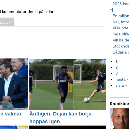
2023 kan 
ej
d kommentarer direkt på sidan.
En miljon
Nej, fot
EBOOK
Vi kunde
Inga bild
Vill ha d
Stockholm
Sådana m
1
2
3
nästa ›
sista »
Kröniköre
en vaknar
Äntligen, Dejan kan börja
hoppas igen