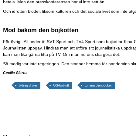
betala. Men den presskonferensen har vi inte sett än.
Och idrotten blöder, liksom kulturen och det sociala livet som inte utg
Mod bakom den bojkotten
För övrigt. All heder åt SVT Sport och TV4 Sport som bojkottar Kina-O
Journalisten uppgav. Hindras man att utföra sitt journalistiska uppdrag
kan man lika gärna titta på TV. Om man nu ens ska göra det.
Så modig var inte regeringen. Den stannar hemma för pandemins sku
Cecilia Giertta
bidrag dröjer
OS-bojkott
tomma plånböcker