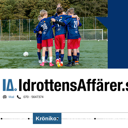
Mail
070 - 5647374
Nyheter
Krönikor
Sport & spel
Nyhetsbr