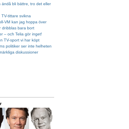
ändå bli bättre, tro det eller
 TV-tittare svikna
boll-VM kan jag hoppa över
r dribblas bara bort
er – och Telia gör inget!
en TV-sport vi har köpt
s politiker ser inte helheten
ärkliga diskussioner
r