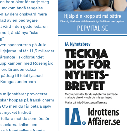
en bara ökar för varje steg
 undkom ändå fängelse
on av dem önskvärd mera
blad av en bedragare
st värd - den gode ledaren
örnuft, ändå nya "icke-
g"
även sponsorerna på Julia
ll tjejerna: ni får 11,5 miljarder
 årsmöte i skidförbundet
 upp kampen med Rosengård
 ordföranden också
 pådrag till total tystnad
 Kamgas underbara
s miljonaffärer provocerar
skar hoppas på fransk charm
å OS men du får betala själv
t mycket friidrott
 tuffare mot de som förstör!
rnspelarna kallas hem
ar på handbollens framtid