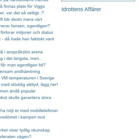
å finnas plats för Viggo
Idrottens Affärer
r, var det så vettigt..?
aft blir desto mera värt
nerar fansen, egentligen?
förlorar miljoner och status
- då hade han faktiskt varit
då i anspråkslös arena
g i det längsta, men..
får man egentligen bli?
mensam andhämtning
r VM-temperaturen i Sverige
t med stöddig attityd, lägg ner!
 men ändå populär
obot skulle garantera stora
 ha nöjt er med mobiltelefoner
öredömet i kampen mot
erket visar tydlig okunskap
referaten vägen?