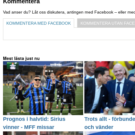
Kommentera
Vad anser du? Låt oss diskutera, antingen med Facebook – eller me
KOMMENTERA MED FACEBOOK
KOMMENTERA UTAN FAC
Mest lästa just nu
Prognos i halvtid: Sirius
Trots allt - förbund
vinner - MFF missar
och vänder