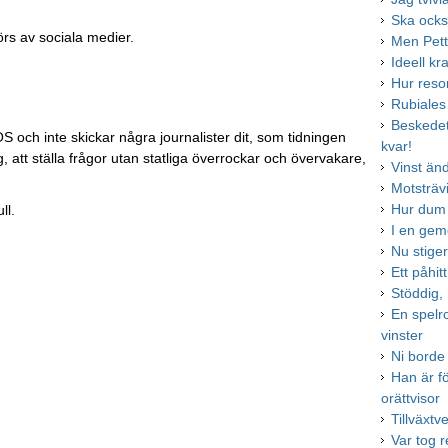
Ska ocks
örs av sociala medier.
Men Pette
Ideell kr
Hur reso
Rubiales 
Beskedet 
S och inte skickar några journalister dit, som tidningen
kvar!
, att ställa frågor utan statliga överrockar och övervakare,
Vinst än
Motsträvi
Hur dum 
ll.
I en ge
Nu stige
Ett påhit
Stöddig,
En spelr
vinster
Ni borde
Han är f
orättvisor
Tillväxtv
Var tog 