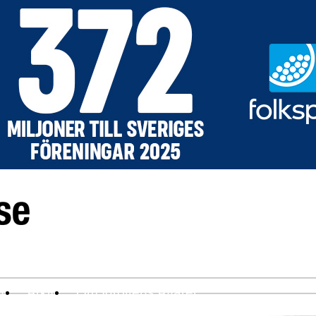
ev
Arkiv
Om Idrottens Affärer