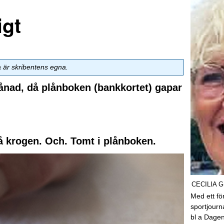
igt
a är skribentens egna.
 månad, då plånboken (bankkortet) gapar
å krogen. Och. Tomt i plånboken.
CECILIA 
Med ett fö
sportjourn
bl a Dagen