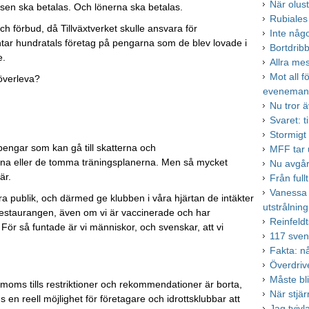
När olust
msen ska betalas. Och lönerna ska betalas.
Rubiales
 förbud, då Tillväxtverket skulle ansvara för
Inte någ
äntar hundratals företag på pengarna som de blev lovade i
Bortdrib
e.
Allra me
Mot all f
 överleva?
eveneman
Nu tror 
Svaret: ti
Stormigt
pengar som kan gå till skatterna och
MFF tar
derna eller de tomma träningsplanerna. Men så mycket
Nu avgår
är.
Från fullt
Vanessa
ara publik, och därmed ge klubben i våra hjärtan de intäkter
utstrålning
 restaurangen, även om vi är vaccinerade och har
Reinfeldt
För så funtade är vi människor, och svenskar, att vi
117 sven
Fakta: n
Överdrive
Måste bli
moms tills restriktioner och rekommendationer är borta,
När stjä
en reell möjlighet för företagare och idrottsklubbar att
Jag tvivl