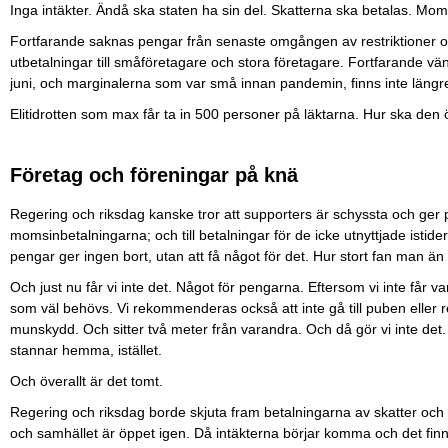
Inga intäkter. Ändå ska staten ha sin del. Skatterna ska betalas. Mo
Fortfarande saknas pengar från senaste omgången av restriktioner och
utbetalningar till småföretagare och stora företagare. Fortfarande v
juni, och marginalerna som var små innan pandemin, finns inte längr
Elitidrotten som max får ta in 500 personer på läktarna. Hur ska den
Företag och föreningar på knä
Regering och riksdag kanske tror att supporters är schyssta och ger 
momsinbetalningarna; och till betalningar för de icke utnyttjade isti
pengar ger ingen bort, utan att få något för det. Hur stort fan man än 
Och just nu får vi inte det. Något för pengarna. Eftersom vi inte får v
som väl behövs. Vi rekommenderas också att inte gå till puben eller
munskydd. Och sitter två meter från varandra. Och då gör vi inte det. 
stannar hemma, istället.
Och överallt är det tomt.
Regering och riksdag borde skjuta fram betalningarna av skatter och 
och samhället är öppet igen. Då intäkterna börjar komma och det finns 