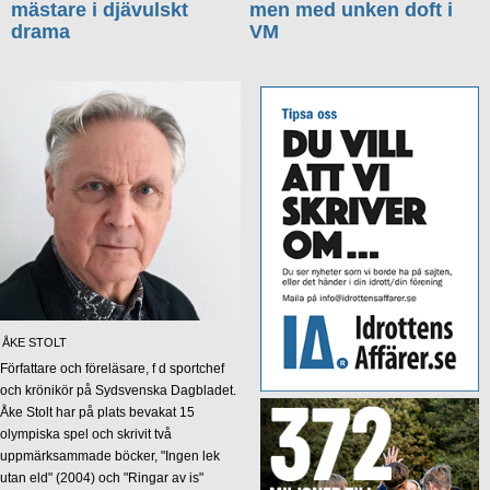
mästare i djävulskt
men med unken doft i
drama
VM
ÅKE STOLT
Författare och föreläsare, f d sportchef
och krönikör på Sydsvenska Dagbladet.
Åke Stolt har på plats bevakat 15
olympiska spel och skrivit två
uppmärksammade böcker, "Ingen lek
utan eld" (2004) och "Ringar av is"