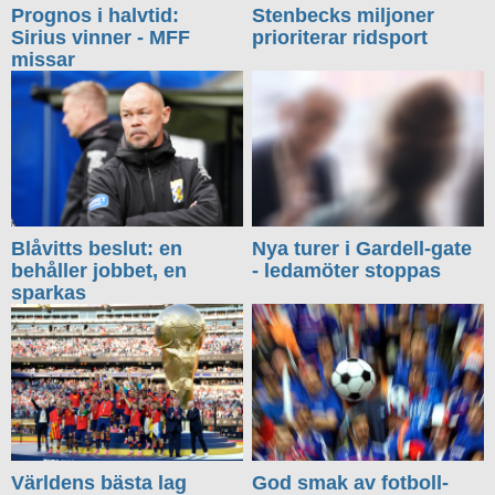
Prognos i halvtid:
Stenbecks miljoner
Sirius vinner - MFF
prioriterar ridsport
missar
Blåvitts beslut: en
Nya turer i Gardell-gate
behåller jobbet, en
- ledamöter stoppas
sparkas
Världens bästa lag
God smak av fotboll-