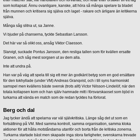
som kollapsat. Ännu ovanligare, kanske, att höra så många spelare ta bladet
från munnen och kritisera sig själva och laget - rakare och ärligare än kritikerna
själva.
Många såg slitna ut, sa Janne.
Vi bjuder på chanserna, tyckte Sebastian Larsson.
Det här var så olikt oss, ansåg Viktor Claesson.
Slarvigt, suckade Pontus Jansson, den resliga tallen som för kvällen ersatte
Granen, och såg mest sorgsen ut av dem alla.
Inte att undra på.
Han var på väg att spela till sig ett mer än godkänt betyg som en god ersättare
för den tokhyllade (under VM) Andreas Granqvist, och i till syns harmoniskt
samspel men kvällens bäste svensk (trots allt) Victor Nilsson-Lindelöf, när den
totala kollapsen kom och han själv hamnade mitt i försvarskaoset som bjöd in
turkarna att vända en match som de redan tycktes ha förlorat.
Berg och dal
Jag tycker ändå att spelarna var väl självkritiska. Länge såg det ut som en
fortsättning på VM. Med samma kontroll, samma organisation, samma kloka
aktioner för att hålla motståndarna utanför och borta från de kritiska zonerna.
Turkarna startade bäst men skapade inga stora farligheter, svenskarna trevade