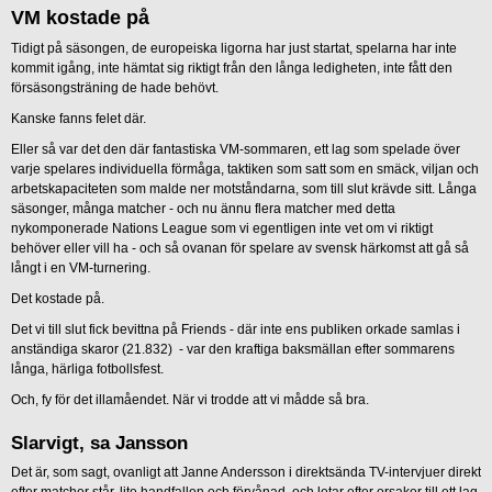
VM kostade på
Tidigt på säsongen, de europeiska ligorna har just startat, spelarna har inte
kommit igång, inte hämtat sig riktigt från den långa ledigheten, inte fått den
försäsongsträning de hade behövt.
Kanske fanns felet där.
Eller så var det den där fantastiska VM-sommaren, ett lag som spelade över
varje spelares individuella förmåga, taktiken som satt som en smäck, viljan och
arbetskapaciteten som malde ner motståndarna, som till slut krävde sitt. Långa
säsonger, många matcher - och nu ännu flera matcher med detta
nykomponerade Nations League som vi egentligen inte vet om vi riktigt
behöver eller vill ha - och så ovanan för spelare av svensk härkomst att gå så
långt i en VM-turnering.
Det kostade på.
Det vi till slut fick bevittna på Friends - där inte ens publiken orkade samlas i
anständiga skaror (21.832) - var den kraftiga baksmällan efter sommarens
långa, härliga fotbollsfest.
Och, fy för det illamåendet. När vi trodde att vi mådde så bra.
Slarvigt, sa Jansson
Det är, som sagt, ovanligt att Janne Andersson i direktsända TV-intervjuer direkt
efter matcher står, lite handfallen och förvånad, och letar efter orsaker till ett lag