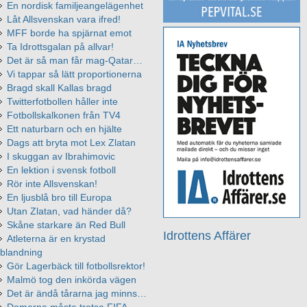
En nordisk familjeangelägenhet
Låt Allsvenskan vara ifred!
MFF borde ha spjärnat emot
Ta Idrottsgalan på allvar!
Det är så man får mag-Qatar…
Vi tappar så lätt proportionerna
Bragd skall Kallas bragd
Twitterfotbollen håller inte
Fotbollskalkonen från TV4
Ett naturbarn och en hjälte
Dags att bryta mot Lex Zlatan
I skuggan av Ibrahimovic
En lektion i svensk fotboll
Rör inte Allsvenskan!
En ljusblå bro till Europa
Utan Zlatan, vad händer då?
Skåne starkare än Red Bull
Idrottens Affärer
Atleterna är en krystad
blandning
Gör Lagerbäck till fotbollsrektor!
Malmö tog den inkörda vägen
Det är ändå tårarna jag minns…