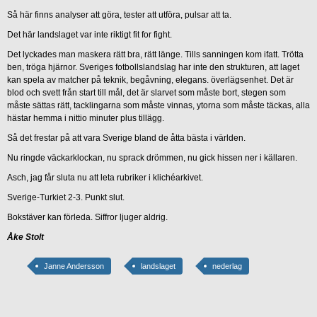
Så här finns analyser att göra, tester att utföra, pulsar att ta.
Det här landslaget var inte riktigt fit for fight.
Det lyckades man maskera rätt bra, rätt länge. Tills sanningen kom ifatt. Trötta
ben, tröga hjärnor. Sveriges fotbollslandslag har inte den strukturen, att laget
kan spela av matcher på teknik, begåvning, elegans. överlägsenhet. Det är
blod och svett från start till mål, det är slarvet som måste bort, stegen som
måste sättas rätt, tacklingarna som måste vinnas, ytorna som måste täckas, alla
hästar hemma i nittio minuter plus tillägg.
Så det frestar på att vara Sverige bland de åtta bästa i världen.
Nu ringde väckarklockan, nu sprack drömmen, nu gick hissen ner i källaren.
Asch, jag får sluta nu att leta rubriker i klichéarkivet.
Sverige-Turkiet 2-3. Punkt slut.
Bokstäver kan förleda. Siffror ljuger aldrig.
Åke Stolt
Janne Andersson
landslaget
nederlag