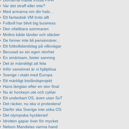
Domarna måste trotsa FIFA
Var det straff eller inte?
Med armarna om din hals…
Ett fantastisk VM trots allt
Fotboll har blivit big business
Den ofattbara sommaren
Molins både tänder och släcker
De hinner inte bli pensionärer...
Ett fotbollslandslag på villovägar
Berusad av sin egen storhet
En smärtsam, bister sanning
Det är mänskligt att fela
Inför vansinnet är vi hjälplösa
Sverige i otakt med Europa
Ett märkligt biståndsprojekt
Hans längtan efter en stor final
Nu är hockeyn ute och cyklar
Ett underbart OS, även utan SvT
Det räcker, nu ska vi protestera!
Därför ska Sverige inte söka OS
Det olympiska hyckleriet!
Idrotten gapar över för mycket
Nelson Mandelas varma hand