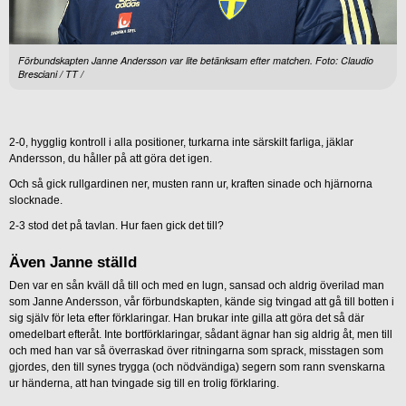
Förbundskapten Janne Andersson var lite betänksam efter matchen. Foto: Claudio
Bresciani / TT /
2-0, hygglig kontroll i alla positioner, turkarna inte särskilt farliga, jäklar
Andersson, du håller på att göra det igen.
Och så gick rullgardinen ner, musten rann ur, kraften sinade och hjärnorna
slocknade.
2-3 stod det på tavlan. Hur faen gick det till?
Även Janne ställd
Den var en sån kväll då till och med en lugn, sansad och aldrig överilad man
som Janne Andersson, vår förbundskapten, kände sig tvingad att gå till botten i
sig själv för leta efter förklaringar. Han brukar inte gilla att göra det så där
omedelbart efteråt. Inte bortförklaringar, sådant ägnar han sig aldrig åt, men till
och med han var så överraskad över ritningarna som sprack, misstagen som
gjordes, den till synes trygga (och nödvändiga) segern som rann svenskarna
ur händerna, att han tvingade sig till en trolig förklaring.