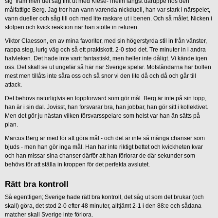
sig fram men det såg fint ut med Kiese-Thelin längst däruppe hos den
målfattige Berg. Jag tror han vann varenda nickduell, han var stark i närspelet,
vann dueller och såg till och med lite raskare ut i benen. Och så målet. Nicken i
stolpen och kvick reaktion när han stötte in returen.
Viktor Claesson, en av mina favoriter, med sin högerstyrda stil in från vänster,
rappa steg, lurig väg och så ett praktskott. 2-0 stod det. Tre minuter in i andra
halvleken. Det hade inte varit fantastiskt, men heller inte dåligt. Vi kände igen
oss. Det skall se ut ungefär så här när Sverige spelar. Motståndarna har bollen
mest men tillåts inte såra oss och så snor vi den lite då och då och går till
attack.
Det behövs naturligtvis en toppforward som gör mål. Berg är inte på sin topp,
han är i sin dal. Jovisst, han försvarar bra, han jobbar, han gör sitt i kollektivet.
Men det gör ju nästan vilken försvarsspelare som helst var han än sätts på
plan.
Marcus Berg är med för att göra mål - och det är inte så många chanser som
bjuds - men han gör inga mål. Han har inte riktigt bettet och kvickheten kvar
och han missar sina chanser därför att han förlorar de där sekunder som
behövs för att ställa in kroppen för det perfekta avslutet.
Rätt bra kontroll
Så egentligen; Sverige hade rätt bra kontroll, det såg ut som det brukar (och
skall) göra, det stod 2-0 efter 48 minuter, alltjämt 2-1 i den 88:e och sådana
matcher skall Sverige inte förlora.