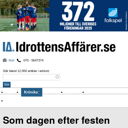
Mail
070 - 5647374
Sök bland 12.000 artiklar i arkivet:
Nyheter
Krönikor
Sport & spel
Nyhetsbrev
Arkiv
Om Idrottens Affärer
Som dagen efter festen