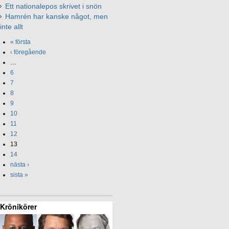
Ett nationalepos skrivet i snön
Hamrén har kanske något, men
inte allt
« första
‹ föregående
…
6
7
8
9
10
11
12
13
14
nästa ›
sista »
Krönikörer