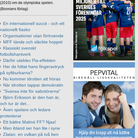
(2010) om de olympiska spelen.
(Bonniers förlag)
En internationell succé - och ett
nationellt fiasko
Organisationer utan förtroende
MFF tände och släckte hoppet
Klassiskt svenskt
fotbollshantverk
Därför uteblev Pia-effekten
Har de hittat hans fingeravtryck
på syltburkarna?
Nu kommer idrotten att höras
När idrotten tappar demokratin
"Svansa inte för sabotörerna"
Björn Eriksson är den han är,
och tur är det...
Även spelare och ledare
protesterar
Ett bättre Malmö FF? Njaa!
Men ibland ser han lite i syne
Zlatan, en vulkan på två ben