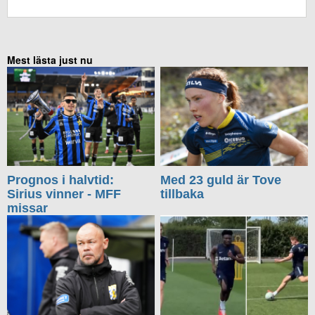
KOMMENTERA UTAN FACEBOOK
Mest lästa just nu
Prognos i halvtid:
Med 23 guld är Tove
Sirius vinner - MFF
tillbaka
missar