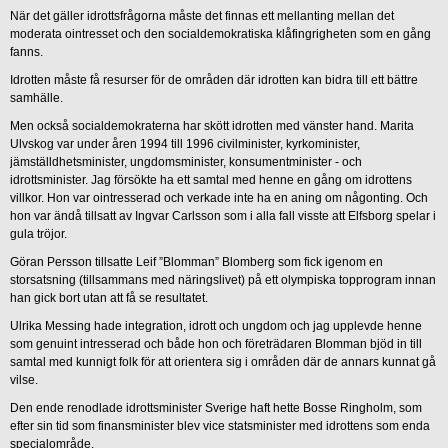
När det gäller idrottsfrågorna måste det finnas ett mellanting mellan det
moderata ointresset och den socialdemokratiska klåfingrigheten som en gång
fanns.
Idrotten måste få resurser för de områden där idrotten kan bidra till ett bättre
samhälle.
Men också socialdemokraterna har skött idrotten med vänster hand. Marita
Ulvskog var under åren 1994 till 1996 civilminister, kyrkominister,
jämställdhetsminister, ungdomsminister, konsumentminister - och
idrottsminister. Jag försökte ha ett samtal med henne en gång om idrottens
villkor. Hon var ointresserad och verkade inte ha en aning om någonting. Och
hon var ändå tillsatt av Ingvar Carlsson som i alla fall visste att Elfsborg spelar i
gula tröjor.
Göran Persson tillsatte Leif ”Blomman” Blomberg som fick igenom en
storsatsning (tillsammans med näringslivet) på ett olympiska topprogram innan
han gick bort utan att få se resultatet.
Ulrika Messing hade integration, idrott och ungdom och jag upplevde henne
som genuint intresserad och både hon och företrädaren Blomman bjöd in till
samtal med kunnigt folk för att orientera sig i områden där de annars kunnat gå
vilse.
Den ende renodlade idrottsminister Sverige haft hette Bosse Ringholm, som
efter sin tid som finansminister blev vice statsminister med idrottens som enda
specialområde.