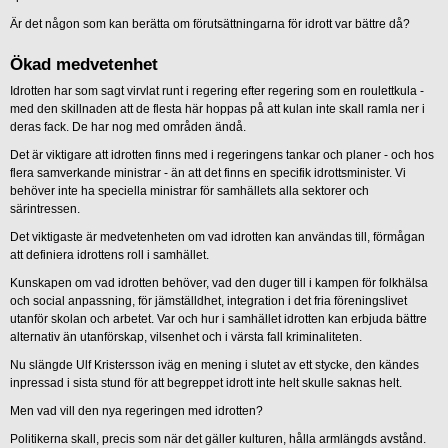
Är det någon som kan berätta om förutsättningarna för idrott var bättre då?
Ökad medvetenhet
Idrotten har som sagt virvlat runt i regering efter regering som en roulettkula -
med den skillnaden att de flesta här hoppas på att kulan inte skall ramla ner i
deras fack. De har nog med områden ändå.
Det är viktigare att idrotten finns med i regeringens tankar och planer - och hos
flera samverkande ministrar - än att det finns en specifik idrottsminister. Vi
behöver inte ha speciella ministrar för samhällets alla sektorer och
särintressen.
Det viktigaste är medvetenheten om vad idrotten kan användas till, förmågan
att definiera idrottens roll i samhället.
Kunskapen om vad idrotten behöver, vad den duger till i kampen för folkhälsa
och social anpassning, för jämställdhet, integration i det fria föreningslivet
utanför skolan och arbetet. Var och hur i samhället idrotten kan erbjuda bättre
alternativ än utanförskap, vilsenhet och i värsta fall kriminaliteten.
Nu slängde Ulf Kristersson iväg en mening i slutet av ett stycke, den kändes
inpressad i sista stund för att begreppet idrott inte helt skulle saknas helt.
Men vad vill den nya regeringen med idrotten?
Politikerna skall, precis som när det gäller kulturen, hålla armlängds avstånd.