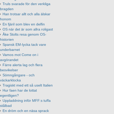
Truls svarade för den verkliga
bragden
Han trotsar allt och alla älskar
honom
En fjäril som blev en delfin
OS när det är som allra roligast
Åke Stolts resa genom OS-
historien
Spansk EM-lycka tack vare
underbarnet
Vamos mot Come on i
avgörandet
Färre alerta lag och flera
besvikelser
Sömngångare - och
väckarklocka
Tragiskt med ett så uselt Italien
Hur faen har de lottat
egentligen?
Uppladdning inför MFF:s tuffa
stålbad
En dröm och en näsa sprack