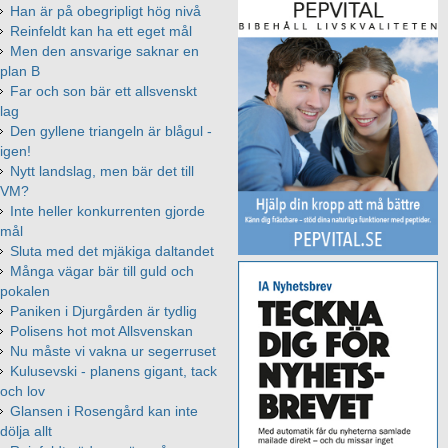
Han är på obegripligt hög nivå
Reinfeldt kan ha ett eget mål
Men den ansvarige saknar en
plan B
Far och son bär ett allsvenskt
lag
Den gyllene triangeln är blågul -
igen!
Nytt landslag, men bär det till
VM?
Inte heller konkurrenten gjorde
mål
Sluta med det mjäkiga daltandet
Många vägar bär till guld och
pokalen
Paniken i Djurgården är tydlig
Polisens hot mot Allsvenskan
Nu måste vi vakna ur segerruset
Kulusevski - planens gigant, tack
och lov
Glansen i Rosengård kan inte
dölja allt