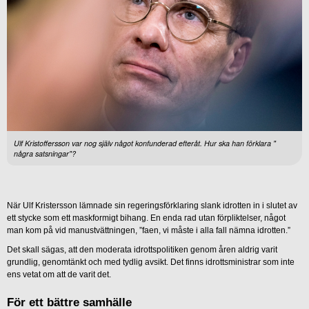
Ulf Kristoffersson var nog själv något konfunderad efteråt. Hur ska han förklara "
några satsningar"?
När Ulf Kristersson lämnade sin regeringsförklaring slank idrotten in i slutet av
ett stycke som ett maskformigt bihang. En enda rad utan förpliktelser, något
man kom på vid manustvättningen, ”faen, vi måste i alla fall nämna idrotten.”
Det skall sägas, att den moderata idrottspolitiken genom åren aldrig varit
grundlig, genomtänkt och med tydlig avsikt. Det finns idrottsministrar som inte
ens vetat om att de varit det.
För ett bättre samhälle