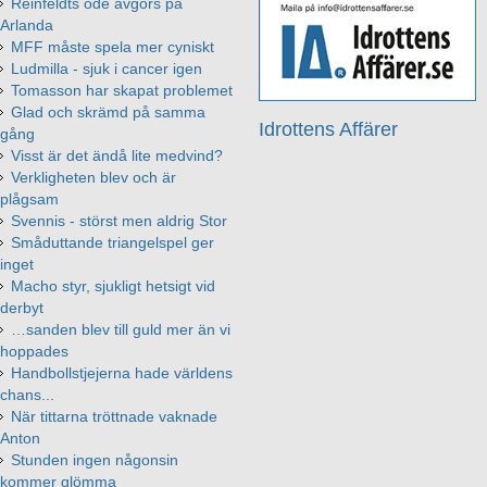
Reinfeldts öde avgörs på
Arlanda
MFF måste spela mer cyniskt
Ludmilla - sjuk i cancer igen
Tomasson har skapat problemet
Glad och skrämd på samma
Idrottens Affärer
gång
Visst är det ändå lite medvind?
Verkligheten blev och är
plågsam
Svennis - störst men aldrig Stor
Småduttande triangelspel ger
inget
Macho styr, sjukligt hetsigt vid
derbyt
…sanden blev till guld mer än vi
hoppades
Handbollstjejerna hade världens
chans...
När tittarna tröttnade vaknade
Anton
Stunden ingen någonsin
kommer glömma