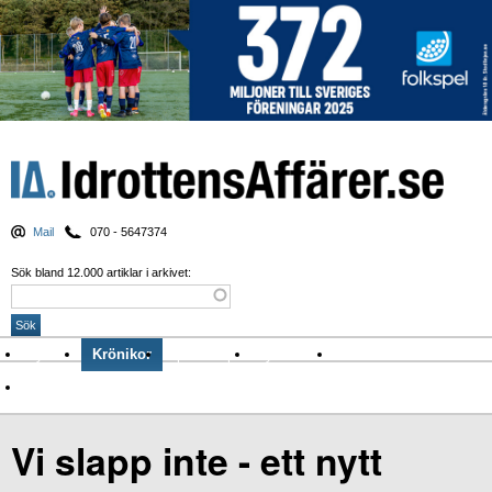
Mail
070 - 5647374
Sök bland 12.000 artiklar i arkivet:
Nyheter
Krönikor
Sport & spel
Nyhetsbrev
Arkiv
Om Idrottens Affärer
Vi slapp inte - ett nytt