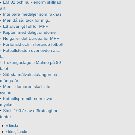
EM 92 och nu - enorm skillnad i
allt
Inte bara medaljer som räknas
Men då så, tack för mig...
Ett allvarligt fall för MFF
Kapten med dåligt omdöme
Nu gäller det Europa för MFF
Förföriskt och irriterande fotboll
Fotbollsfesten överlevde i alla
fall
Trekungaslaget i Malmö på 90-
talet
Största målvaktstalangen på
många år
Men - domaren skall inte
synas...
Fotbollspremiär som lovar
mycket
Stolt: 100 år av oförutsägbar
teater
« första
‹ föregående