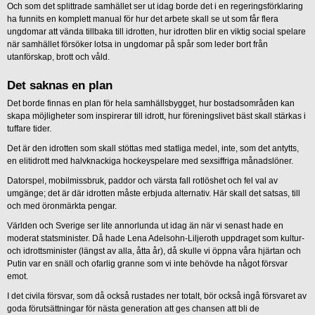
Och som det splittrade samhället ser ut idag borde det i en regeringsförklaring
ha funnits en komplett manual för hur det arbete skall se ut som får flera
ungdomar att vända tillbaka till idrotten, hur idrotten blir en viktig social spelare
när samhället försöker lotsa in ungdomar på spår som leder bort från
utanförskap, brott och våld.
Det saknas en plan
Det borde finnas en plan för hela samhällsbygget, hur bostadsområden kan
skapa möjligheter som inspirerar till idrott, hur föreningslivet bäst skall stärkas i
tuffare tider.
Det är den idrotten som skall stöttas med statliga medel, inte, som det antytts,
en elitidrott med halvknackiga hockeyspelare med sexsiffriga månadslöner.
Datorspel, mobilmissbruk, paddor och värsta fall rotlöshet och fel val av
umgänge; det är där idrotten måste erbjuda alternativ. Här skall det satsas, till
och med öronmärkta pengar.
Världen och Sverige ser lite annorlunda ut idag än när vi senast hade en
moderat statsminister. Då hade Lena Adelsohn-Liljeroth uppdraget som kultur-
och idrottsminister (längst av alla, åtta år), då skulle vi öppna våra hjärtan och
Putin var en snäll och ofarlig granne som vi inte behövde ha något försvar
emot.
I det civila försvar, som då också rustades ner totalt, bör också ingå försvaret av
goda förutsättningar för nästa generation att ges chansen att bli de