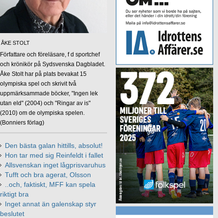
ÅKE STOLT
Författare och föreläsare, f d sportchef
och krönikör på Sydsvenska Dagbladet.
Åke Stolt har på plats bevakat 15
olympiska spel och skrivit två
uppmärksammade böcker, "Ingen lek
utan eld" (2004) och "Ringar av is"
(2010) om de olympiska spelen.
(Bonniers förlag)
Den bästa galan hittills, absolut!
Hon tar med sig Reinfeldt i fallet
Allsvenskan inget lågprisvaruhus
Tufft och bra agerat, Olsson
..och, faktiskt, MFF kan spela
riktigt bra
Inget annat än galenskap styr
beslutet