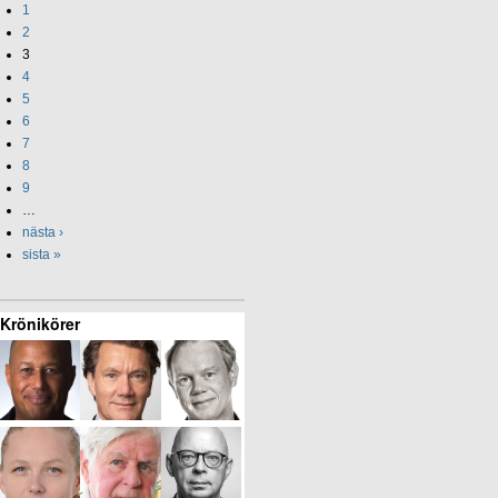
1
2
3
4
5
6
7
8
9
…
nästa ›
sista »
Krönikörer