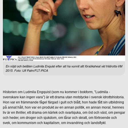
En nöjd och belåten Ludmila Enquist efter att ha vunnit sitt försöksheat vid friidrotts-VM
2015. Foto: Ulf Palm/FLT-PICA
Historien om Ludmila Engquist (som nu kommer i bokform, ”Ludmila -
svenskare kan ingen vara”) är ett drama utan motstycke i svensk idrottshistoria.
Hon var en främmande fågel färgad i gult och blått, hon hade fått sin utbildning
på annat håll, hon var en produkt av en annan politik, en annan moral, hennes
liv är en thriller, ett drama om kärlek och svartsjuka, om öst och väst, om pengar
och heder, om droger och sjukdom, om tårar och skratt, om förtroende och
svek, om kommunism och kapitalism, om invandring och landsflykt.