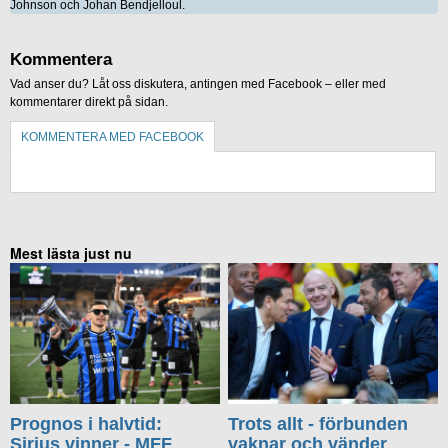
Johnson och Johan Bendjelloul.
Kommentera
Vad anser du? Låt oss diskutera, antingen med Facebook – eller med
kommentarer direkt på sidan.
KOMMENTERA MED FACEBOOK
KOMMENTERA UTAN FACEBOOK
Mest lästa just nu
Prognos i halvtid:
Trots allt - förbunden
Sirius vinner - MFF
vaknar och vänder