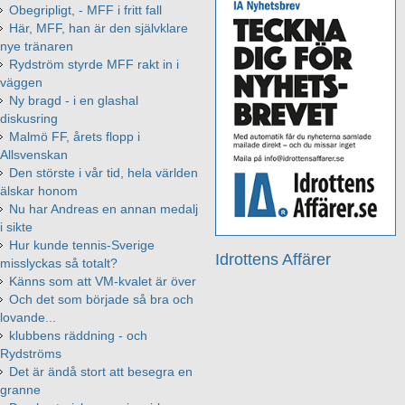
Obegripligt, - MFF i fritt fall
Här, MFF, han är den självklare
nye tränaren
Rydström styrde MFF rakt in i
väggen
Ny bragd - i en glashal
diskusring
Malmö FF, årets flopp i
Allsvenskan
Den störste i vår tid, hela världen
älskar honom
Nu har Andreas en annan medalj
i sikte
Hur kunde tennis-Sverige
Idrottens Affärer
misslyckas så totalt?
Känns som att VM-kvalet är över
Och det som började så bra och
lovande...
klubbens räddning - och
Rydströms
Det är ändå stort att besegra en
granne