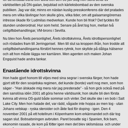
världseliten på DN-galan, bejublad och kärleksbombad av den svenska
publiken. Jag var där, minns en nästan kuslig presskonferens där det pratades
mera om vilka tävlingar hon skulle göra, vilka tider, om att galaarrangörernas
intresse ökade för Ludmilas medverkan. Kunde hon bli frisk? Det tycktes för
stunden underordnat. Hur som helst. Senare på året tog hon, mellan två
cellgiftsbehandlingar, VM-brons i Sevilla.
Nu blev hon Årets personlighet, Årets idrottskvinna, Årets idrottspersonlighet
och röstades fram till Jerringpriset. Men till slut sa kroppen ifrån, hon trodde att
cellgiftsbehandlingarna förstört hennes rytmik, hon skyllde på dåliga hälsenor
och att hon måste lägga ner karriären. Men agenten och maken Johan
Engquist hade andra tankar.
Enastående idrottskvinna
Hon hade gjort honom till viljes med sina segrar i svenska färger, hon hade
gjort sitt för den sovjetiska regimen, det kunde (borde) varit nog men, som hon
säger - ”Han älskade mig mera när jag presterade” - så hon gick också med på
den sanslösa idén 2001 att göra henne världsunik; hon skulle bli den första
kvinna att vinna OS-guld både sommar och vinter. Det skulle ske i en bob i Salt
Lake City. Men hon hatade det, var rädd, vågade inte hoppa av men tog - utan
Johans vetskap - ryska steroider och åkte fast för doping - igen. Den 4
november 2001 på ett hotellrum i Köpenhamn kom erkännandet och där tog
sagan slut. Bobsatsningen avbruten. Paret bosatte sig i Spanien, fick barn,
ekonomin rasade, de kom på fötter igen men det blev skilsmässa och under