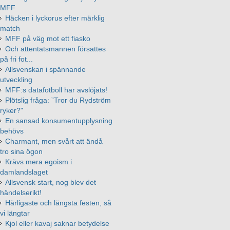
MFF
Häcken i lyckorus efter märklig
match
MFF på väg mot ett fiasko
Och attentatsmannen försattes
på fri fot...
Allsvenskan i spännande
utveckling
MFF:s datafotboll har avslöjats!
Plötslig fråga: ”Tror du Rydström
ryker?"
En sansad konsumentupplysning
behövs
Charmant, men svårt att ändå
tro sina ögon
Krävs mera egoism i
damlandslaget
Allsvensk start, nog blev det
händelserikt!
Härligaste och längsta festen, så
vi längtar
Kjol eller kavaj saknar betydelse