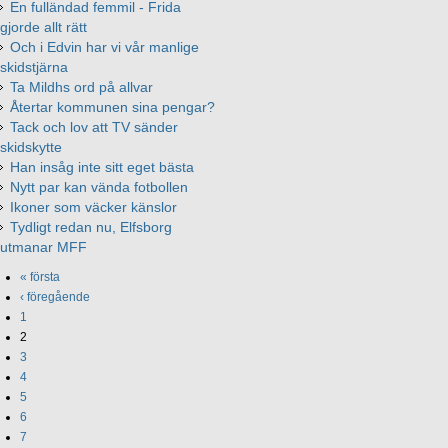
En fulländad femmil - Frida
gjorde allt rätt
Och i Edvin har vi vår manlige
skidstjärna
Ta Mildhs ord på allvar
Återtar kommunen sina pengar?
Tack och lov att TV sänder
skidskytte
Han insåg inte sitt eget bästa
Nytt par kan vända fotbollen
Ikoner som väcker känslor
Tydligt redan nu, Elfsborg
utmanar MFF
« första
‹ föregående
1
2
3
4
5
6
7