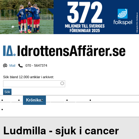
Mail
070 - 5647374
Sök bland 12.000 artiklar i arkivet:
Nyheter
Krönikor
Sport & spel
Nyhetsbrev
Arkiv
Om Idrottens Affärer
Ludmilla - sjuk i cancer