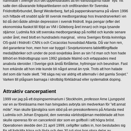
hamnade i Sverige och det uppenbarades att en världsstjärna hade ”flytt” hit
satte den dåvarande folkpartiledaren och ordföranden för Svenska
Friidrottsförbundet, Bengt Westerberg, fart på papperskvarnarna på våren 1996
och hittade ett snabbt spår till svensk medborgarskap hos Invandrarverket i en
tid då det rådde allmän depression i svensk friidrott. Inga pengar (efter det
ekonomiska fiaskot till följd av VM i Göteborg året innan) och inga lysande
stjärnor. Ludmila fick sitt svenska medborgarskap på nolltid och kunde senare
under året, med blott en hundradels marginal, vinna Sveriges första kvinnliga
OS-guld i friidrott i CNN:s och Cocacolas huvudstad Atlanta. Då var hon ren,
det garanterar hon, men hon var byggd i Sovjetunionens tablettförgiftade
medaljfabriker och under de post-sovjetiska åren av sin f d man och hon hade
tillhört en friidrottsgrupp som 1992 gästade Malmö och ertappades med
anabola steroider. I Sverige gick ändå förlåtelse, hyllningar och beundran. Fast
hon erkände att hon inte kunde bli något annat än rysk. Trots att hon hatade
det som där hade skett. ”Att säga nej var aldrig ett alternativ i det gamla Sovjet.”
Varken till plågsam barnaga i idrottslig förklädnad eller systematisk doping.
Attraktiv cancerpatient
1999 var jag på ett dopingseminarium i Stockholm, professor Arne Ljungqvist
var en av föreläsarna men han tvingades avbryta sin medverkan för ”ett annat
möte”. Han skulle tjänstgöra som stöd på en presskonferens på Arlanda med
Ludmila och Johan Engquist, den svenska världsstjärnan meddelade att hon
skulle opereras för en cancerknöl stor som en golfboll i sitt högra bröst.
Operationen skedde den 21 april 1999, cellgifter sattes in, hon beslutades sig
för att fortsätta träna och tävla och den 30 juli slog hon stora delar av