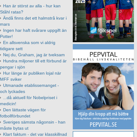
Han är störst av alla - hur kan
Ståhl ratas?
Ändå finns det ett halmstrå kvar i
mars
Ingen har haft svårare uppgift än
Potter!
En allsvenska som vi aldrig
tidigare sett
Nej du, Graham, jag är tveksam
Hundra miljoner till ett förbund är
pengar i sjön
Hur länge är publiken lojal när
MFF sviker
Utmanade etablissemanget -
och lyckades
...då aktuell för Nobelpriset i
medicin!
Den lättaste vägen för
fotbollförbundet
Sveriges sämsta någonsin - han
måste bytas ut
Klart faktum - det var klasskillnad