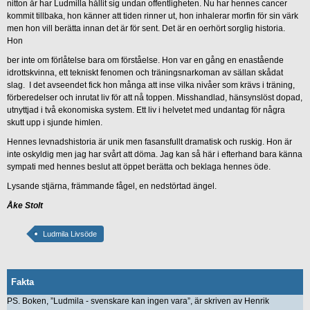
nitton år har Ludmilla hållit sig undan offentligheten. Nu har hennes cancer
kommit tillbaka, hon känner att tiden rinner ut, hon inhalerar morfin för sin värk
men hon vill berätta innan det är för sent. Det är en oerhört sorglig historia.
Hon
ber inte om förlåtelse bara om förståelse. Hon var en gång en enastående
idrottskvinna, ett tekniskt fenomen och träningsnarkoman av sällan skådat
slag. I det avseendet fick hon många att inse vilka nivåer som krävs i träning,
förberedelser och inrutat liv för att nå toppen. Misshandlad, hänsynslöst dopad,
utnyttjad i två ekonomiska system. Ett liv i helvetet med undantag för några
skutt upp i sjunde himlen.
Hennes levnadshistoria är unik men fasansfullt dramatisk och ruskig. Hon är
inte oskyldig men jag har svårt att döma. Jag kan så här i efterhand bara känna
sympati med hennes beslut att öppet berätta och beklaga hennes öde.
Lysande stjärna, främmande fågel, en nedstörtad ängel.
Åke Stolt
Ludmila Livsöde
Fakta
PS. Boken, ”Ludmila - svenskare kan ingen vara”, är skriven av Henrik