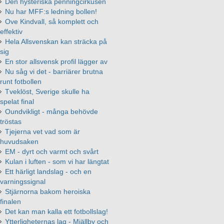
Den hysteriska penningcirkusen
Nu har MFF:s ledning bollen!
Ove Kindvall, så komplett och
effektiv
Hela Allsvenskan kan sträcka på
sig
En stor allsvensk profil lägger av
Nu såg vi det - barriärer brutna
runt fotbollen
Tveklöst, Sverige skulle ha
spelat final
Oundvikligt - många behövde
tröstas
Tjejerna vet vad som är
huvudsaken
EM - dyrt och varmt och svårt
Kulan i luften - som vi har längtat
Ett härligt landslag - och en
varningssignal
Stjärnorna bakom heroiska
finalen
Det kan man kalla ett fotbollslag!
Ytterligheternas lag - Mjällby och