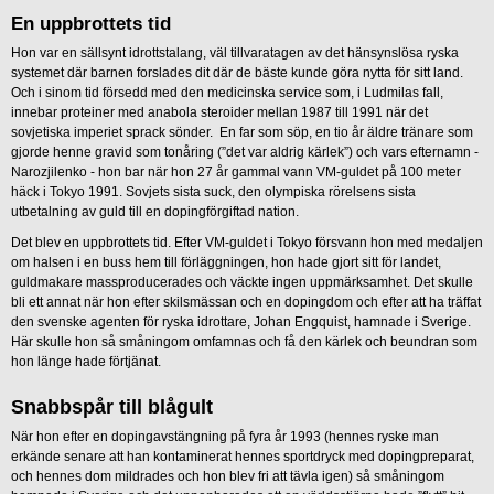
En uppbrottets tid
Hon var en sällsynt idrottstalang, väl tillvaratagen av det hänsynslösa ryska
systemet där barnen forslades dit där de bäste kunde göra nytta för sitt land.
Och i sinom tid försedd med den medicinska service som, i Ludmilas fall,
innebar proteiner med anabola steroider mellan 1987 till 1991 när det
sovjetiska imperiet sprack sönder. En far som söp, en tio år äldre tränare som
gjorde henne gravid som tonåring (”det var aldrig kärlek”) och vars efternamn -
Narozjilenko - hon bar när hon 27 år gammal vann VM-guldet på 100 meter
häck i Tokyo 1991. Sovjets sista suck, den olympiska rörelsens sista
utbetalning av guld till en dopingförgiftad nation.
Det blev en uppbrottets tid. Efter VM-guldet i Tokyo försvann hon med medaljen
om halsen i en buss hem till förläggningen, hon hade gjort sitt för landet,
guldmakare massproducerades och väckte ingen uppmärksamhet. Det skulle
bli ett annat när hon efter skilsmässan och en dopingdom och efter att ha träffat
den svenske agenten för ryska idrottare, Johan Engquist, hamnade i Sverige.
Här skulle hon så småningom omfamnas och få den kärlek och beundran som
hon länge hade förtjänat.
Snabbspår till blågult
När hon efter en dopingavstängning på fyra år 1993 (hennes ryske man
erkände senare att han kontaminerat hennes sportdryck med dopingpreparat,
och hennes dom mildrades och hon blev fri att tävla igen) så småningom