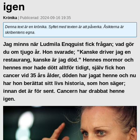
igen
Krönika
| Publicerad: 2024-09-16 19:35
Denna text är en krönika. Syftet med texten är att påverka. Åsikterna är
skribentens egna.
Jag minns när Ludmila Enqguist fick frågan; vad gör
du om tjugo år. Hon svarade; ”Kanske driver jag en
restaurang, kanske är jag död.” Hennes mormor och
hennes mor hade dött alltför tidigt, själv fick hon
cancer vid 35 års ålder, döden har jagat henne och nu
har hon berättat sitt livs historia, som hon säger;
innan det är för sent. Cancern har drabbat henne
igen.