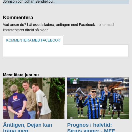
Johnson och Johan Bendjelloul.
Kommentera
Vad anser du? Låt oss diskutera, antingen med Facebook – eller med
kommentarer direkt på sidan.
KOMMENTERA MED FACEBOOK
KOMMENTERA UTAN FACEBOOK
Mest lästa just nu
Äntligen, Dejan kan
Prognos i halvtid:
träna igen
Sirius vinner - MFF