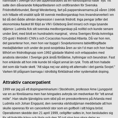
hamnade i Sverige och det uppenbarades att en världsstjärna hade ”flytt” hit
satte den dåvarande folkpartiledaren och ordföranden för Svenska
Friidrottsförbundet, Bengt Westerberg, fart på papperskvarnarna på våren 1996
och hittade ett snabbt spår till svensk medborgarskap hos Invandrarverket i en
tid då det rådde allmän depression i svensk friidrott. Inga pengar (efter det
ekonomiska fiaskot till följd av VM i Göteborg året innan) och inga lysande
stjärnor. Ludmila fick sitt svenska medborgarskap på nolltid och kunde senare
under året, med blott en hundradels marginal, vinna Sveriges första kvinnliga
OS-guld i friidrott i CNN:s och Cocacolas huvudstad Atlanta. Då var hon ren,
det garanterar hon, men hon var byggd i Sovjetunionens tablettförgiftade
medaljfabriker och under de post-sovjetiska åren av sin f d man och hon hade
tillhört en friidrottsgrupp som 1992 gästade Malmö och ertappades med
anabola steroider. I Sverige gick ändå förlåtelse, hyllningar och beundran. Fast
hon erkände att hon inte kunde bli något annat än rysk. Trots att hon hatade
det som där hade skett. ”Att säga nej var aldrig ett alternativ i det gamla Sovjet.”
Varken till plågsam barnaga i idrottslig förklädnad eller systematisk doping.
Attraktiv cancerpatient
1999 var jag på ett dopingseminarium i Stockholm, professor Arne Ljungqvist
var en av föreläsarna men han tvingades avbryta sin medverkan för ”ett annat
möte”. Han skulle tjänstgöra som stöd på en presskonferens på Arlanda med
Ludmila och Johan Engquist, den svenska världsstjärnan meddelade att hon
skulle opereras för en cancerknöl stor som en golfboll i sitt högra bröst.
Operationen skedde den 21 april 1999, cellgifter sattes in, hon beslutades sig
för att fortsätta träna och tävla och den 30 juli slog hon stora delar av