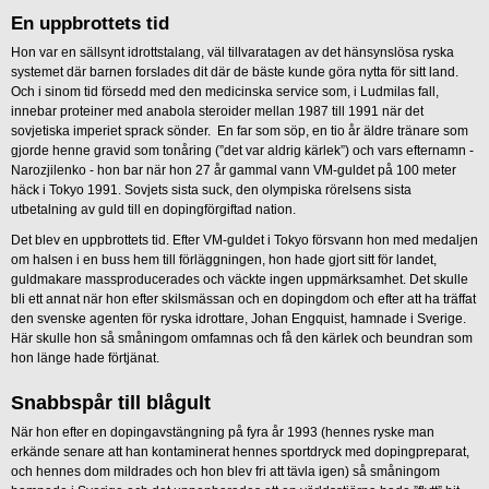
En uppbrottets tid
Hon var en sällsynt idrottstalang, väl tillvaratagen av det hänsynslösa ryska
systemet där barnen forslades dit där de bäste kunde göra nytta för sitt land.
Och i sinom tid försedd med den medicinska service som, i Ludmilas fall,
innebar proteiner med anabola steroider mellan 1987 till 1991 när det
sovjetiska imperiet sprack sönder. En far som söp, en tio år äldre tränare som
gjorde henne gravid som tonåring (”det var aldrig kärlek”) och vars efternamn -
Narozjilenko - hon bar när hon 27 år gammal vann VM-guldet på 100 meter
häck i Tokyo 1991. Sovjets sista suck, den olympiska rörelsens sista
utbetalning av guld till en dopingförgiftad nation.
Det blev en uppbrottets tid. Efter VM-guldet i Tokyo försvann hon med medaljen
om halsen i en buss hem till förläggningen, hon hade gjort sitt för landet,
guldmakare massproducerades och väckte ingen uppmärksamhet. Det skulle
bli ett annat när hon efter skilsmässan och en dopingdom och efter att ha träffat
den svenske agenten för ryska idrottare, Johan Engquist, hamnade i Sverige.
Här skulle hon så småningom omfamnas och få den kärlek och beundran som
hon länge hade förtjänat.
Snabbspår till blågult
När hon efter en dopingavstängning på fyra år 1993 (hennes ryske man
erkände senare att han kontaminerat hennes sportdryck med dopingpreparat,
och hennes dom mildrades och hon blev fri att tävla igen) så småningom