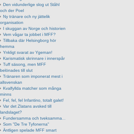
Den vidunderlige slog ut Ståhl
och der Poel
Ny tränare och ny jättelik
organisation
I skuggan av Norge och historien
Vem vågar ta jobbet i MFF?
Tillbaka där Helsingborg hör
hemma
Ynkligt svarat av Ygeman!
Karismatisk skrinnare i innerspår
Tuff säsong, men MFF
belönades till slut
Tränaren som imponerat mest i
allsvenskan
Kvalfyllda matcher som många
minns
Fel, fel, fel Infantino, totalt galet!
Var det Zlatans avsked till
landslaget?
Fundersamma och tveksamma...
Som "De Tre Tyfonerna"
Äntligen spelade MFF smart