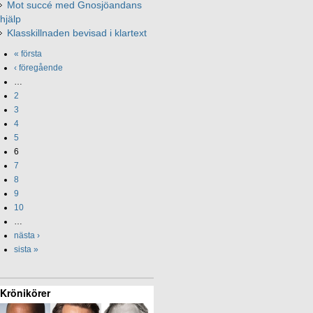
Mot succé med Gnosjöandans
hjälp
Klasskillnaden bevisad i klartext
« första
‹ föregående
…
2
3
4
5
6
7
8
9
10
…
nästa ›
sista »
Krönikörer