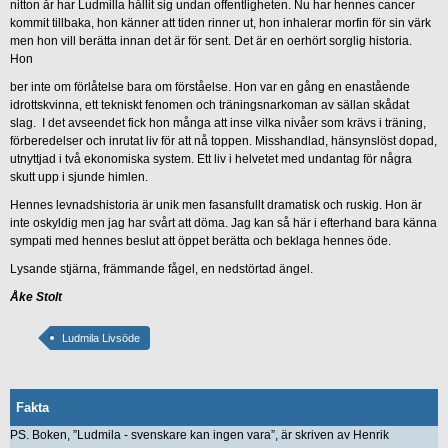
nitton år har Ludmilla hållit sig undan offentligheten. Nu har hennes cancer
kommit tillbaka, hon känner att tiden rinner ut, hon inhalerar morfin för sin värk
men hon vill berätta innan det är för sent. Det är en oerhört sorglig historia.
Hon
ber inte om förlåtelse bara om förståelse. Hon var en gång en enastående
idrottskvinna, ett tekniskt fenomen och träningsnarkoman av sällan skådat
slag. I det avseendet fick hon många att inse vilka nivåer som krävs i träning,
förberedelser och inrutat liv för att nå toppen. Misshandlad, hänsynslöst dopad,
utnyttjad i två ekonomiska system. Ett liv i helvetet med undantag för några
skutt upp i sjunde himlen.
Hennes levnadshistoria är unik men fasansfullt dramatisk och ruskig. Hon är
inte oskyldig men jag har svårt att döma. Jag kan så här i efterhand bara känna
sympati med hennes beslut att öppet berätta och beklaga hennes öde.
Lysande stjärna, främmande fågel, en nedstörtad ängel.
Åke Stolt
Ludmila Livsöde
Fakta
PS. Boken, ”Ludmila - svenskare kan ingen vara”, är skriven av Henrik