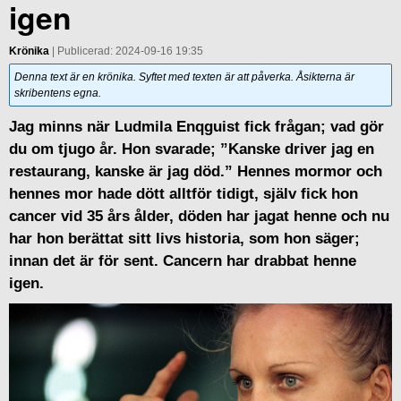
igen
Krönika
| Publicerad: 2024-09-16 19:35
Denna text är en krönika. Syftet med texten är att påverka. Åsikterna är
skribentens egna.
Jag minns när Ludmila Enqguist fick frågan; vad gör
du om tjugo år. Hon svarade; ”Kanske driver jag en
restaurang, kanske är jag död.” Hennes mormor och
hennes mor hade dött alltför tidigt, själv fick hon
cancer vid 35 års ålder, döden har jagat henne och nu
har hon berättat sitt livs historia, som hon säger;
innan det är för sent. Cancern har drabbat henne
igen.