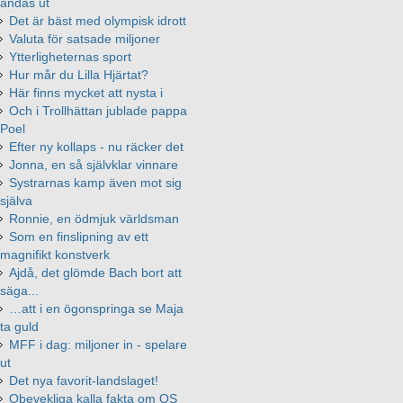
andas ut
Det är bäst med olympisk idrott
Valuta för satsade miljoner
Ytterligheternas sport
Hur mår du Lilla Hjärtat?
Här finns mycket att nysta i
Och i Trollhättan jublade pappa
Poel
Efter ny kollaps - nu räcker det
Jonna, en så självklar vinnare
Systrarnas kamp även mot sig
själva
Ronnie, en ödmjuk världsman
Som en finslipning av ett
magnifikt konstverk
Ajdå, det glömde Bach bort att
säga...
…att i en ögonspringa se Maja
ta guld
MFF i dag: miljoner in - spelare
ut
Det nya favorit-landslaget!
Obevekliga kalla fakta om OS