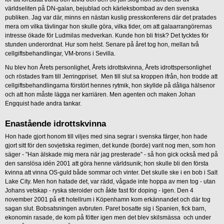
världseliten på DN-galan, bejublad och kärleksbombad av den svenska
publiken. Jag var där, minns en nästan kuslig presskonferens där det pratades
mera om vilka tävlingar hon skulle göra, vilka tider, om att galaarrangörernas
intresse ökade för Ludmilas medverkan. Kunde hon bli frisk? Det tycktes för
stunden underordnat. Hur som helst. Senare på året tog hon, mellan två
cellgiftsbehandlingar, VM-brons i Sevilla.
Nu blev hon Årets personlighet, Årets idrottskvinna, Årets idrottspersonlighet
och röstades fram till Jerringpriset. Men till slut sa kroppen ifrån, hon trodde att
cellgiftsbehandlingarna förstört hennes rytmik, hon skyllde på dåliga hälsenor
och att hon måste lägga ner karriären. Men agenten och maken Johan
Engquist hade andra tankar.
Enastående idrottskvinna
Hon hade gjort honom till viljes med sina segrar i svenska färger, hon hade
gjort sitt för den sovjetiska regimen, det kunde (borde) varit nog men, som hon
säger - ”Han älskade mig mera när jag presterade” - så hon gick också med på
den sanslösa idén 2001 att göra henne världsunik; hon skulle bli den första
kvinna att vinna OS-guld både sommar och vinter. Det skulle ske i en bob i Salt
Lake City. Men hon hatade det, var rädd, vågade inte hoppa av men tog - utan
Johans vetskap - ryska steroider och åkte fast för doping - igen. Den 4
november 2001 på ett hotellrum i Köpenhamn kom erkännandet och där tog
sagan slut. Bobsatsningen avbruten. Paret bosatte sig i Spanien, fick barn,
ekonomin rasade, de kom på fötter igen men det blev skilsmässa och under