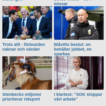
missar
Trots allt - förbunden
Blåvitts beslut: en
vaknar och vänder
behåller jobbet, en
sparkas
Stenbecks miljoner
I klartext: "SOK stoppar
prioriterar ridsport
vårt arbete"