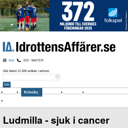
Mail
070 - 5647374
Sök bland 12.000 artiklar i arkivet:
Nyheter
Krönikor
Sport & spel
Nyhetsbrev
Arkiv
Om Idrottens Affärer
Ludmilla - sjuk i cancer