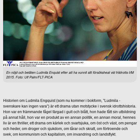
En nöjd och belåten Ludmila Enquist efter att ha vunnit sitt försöksheat vid friidrotts-VM
2015. Foto: Ulf Palm/FLT-PICA
Historien om Ludmila Engquist (som nu kommer i bokform, ”Ludmila -
svenskare kan ingen vara”) är ett drama utan motstycke i svensk idrottshistoria.
Hon var en främmande fågel färgad i gult och blått, hon hade fått sin utbildning
på annat håll, hon var en produkt av en annan politik, en annan moral, hennes
liv är en thriller, ett drama om kärlek och svartsjuka, om öst och väst, om pengar
och heder, om droger och sjukdom, om tårar och skratt, om förtroende och
svek, om kommunism och kapitalism, om invandring och landsflykt.