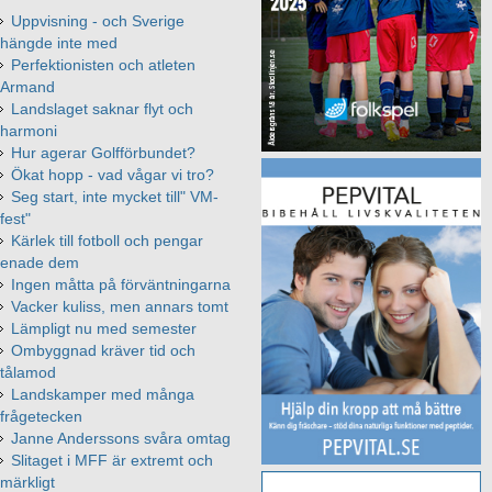
Uppvisning - och Sverige
hängde inte med
Perfektionisten och atleten
Armand
Landslaget saknar flyt och
harmoni
Hur agerar Golfförbundet?
Ökat hopp - vad vågar vi tro?
Seg start, inte mycket till" VM-
fest"
Kärlek till fotboll och pengar
enade dem
Ingen måtta på förväntningarna
Vacker kuliss, men annars tomt
Lämpligt nu med semester
Ombyggnad kräver tid och
tålamod
Landskamper med många
frågetecken
Janne Anderssons svåra omtag
Slitaget i MFF är extremt och
märkligt