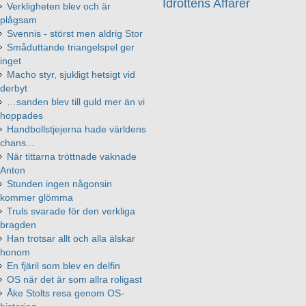
Idrottens Affärer
Verkligheten blev och är
plågsam
Svennis - störst men aldrig Stor
Småduttande triangelspel ger
inget
Macho styr, sjukligt hetsigt vid
derbyt
…sanden blev till guld mer än vi
hoppades
Handbollstjejerna hade världens
chans...
När tittarna tröttnade vaknade
Anton
Stunden ingen någonsin
kommer glömma
Truls svarade för den verkliga
bragden
Han trotsar allt och alla älskar
honom
En fjäril som blev en delfin
OS när det är som allra roligast
Åke Stolts resa genom OS-