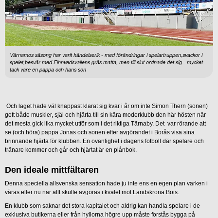
Värnamos säsong har varit händelserik - med förändringar i spelartruppen,svackor i
spelet,besvär med Finnvedsvallens gräs matta, men till slut ordnade det sig - mycket
tack vare en pappa och hans son
Och laget hade väl knappast klarat sig kvar i år om inte Simon Thern (sonen)
gett både muskler, själ och hjärta till sin kära moderklubb den här hösten när
det mesta gick lika mycket utför som i det riktiga Tärnaby. Det var rörande att
se (och höra) pappa Jonas och sonen efter avgörandet i Borås visa sina
brinnande hjärta för klubben. En ovanlighet i dagens fotboll där spelare och
tränare kommer och går och hjärtat är en plånbok.
Den ideale mittfältaren
Denna speciella allsvenska sensation hade ju inte ens en egen plan varken i
våras eller nu när allt skulle avgöras i kvalet mot Landskrona Bois.
En klubb som saknar det stora kapitalet och aldrig kan handla spelare i de
exklusiva butikerna eller från hyllorna högre upp måste förstås bygga på