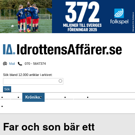
Mail
070 - 5647374
Sök bland 12.000 artiklar i arkivet:
Nyheter
Krönikor
Sport & spel
Nyhetsbrev
Arkiv
Om Idrottens Affärer
Far och son bär ett