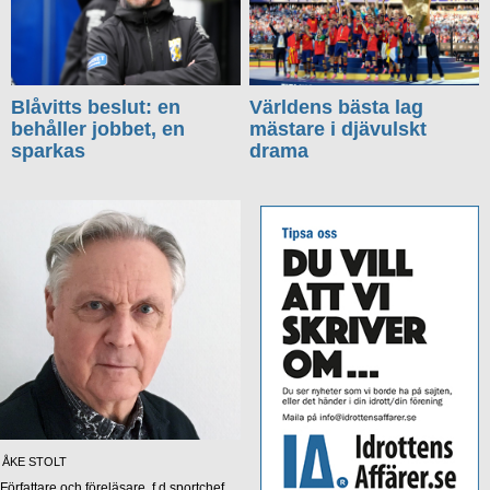
Blåvitts beslut: en
Världens bästa lag
behåller jobbet, en
mästare i djävulskt
sparkas
drama
ÅKE STOLT
Författare och föreläsare, f d sportchef