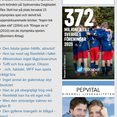
och krönikör på Sydsvenska Dagbladet.
Åke Stolt har på plats bevakat 15
olympiska spel och skrivit två
uppmärksammade böcker, "Ingen lek
utan eld" (2004) och "Ringar av is"
(2010) om de olympiska spelen.
(Bonniers förlag)
Den bästa galan hittills, absolut!
Hon tar med sig Reinfeldt i fallet
Allsvenskan inget lågprisvaruhus
Tufft och bra agerat, Olsson
..och, faktiskt, MFF kan spela
riktigt bra
Inget annat än galenskap styr
beslutet
Han är på obegripligt hög nivå
Reinfeldt kan ha ett eget mål
Men den ansvarige saknar en
plan B
Den gyllene triangeln är blågul -
igen!