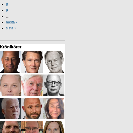
8
9
…
nästa ›
sista »
Krönikörer