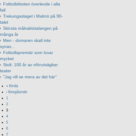
Fotbollsfesten överlevde i alla
fall
Trekungaslaget i Malmö på 90-
talet
Största målvaktstalangen på
många år
Men - domaren skall inte
synas...
Fotbollspremiär som lovar
mycket
Stolt: 100 år av oförutsägbar
teater
"Jag vill se mera av det här"
« första
‹ föregående
1
2
3
4
5
6
7