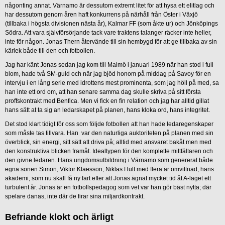
någonting annat. Värnamo är dessutom extremt litet för att hysa ett elitlag och
har dessutom genom åren haft konkurrens på närhåll från Öster i Växjö
(tillbaka i högsta divisionen nästa år), Kalmar FF (som åkte ur) och Jönköpings
Södra. Att vara självförsörjande tack vare traktens talanger räcker inte heller,
inte för någon. Jonas Thern återvände till sin hembygd för att ge tillbaka av sin
kärlek både till den och fotbollen.
Jag har känt Jonas sedan jag kom till Malmö i januari 1989 när han stod i full
blom, hade två SM-guld och när jag bjöd honom på middag på Savoy för en
intervju i en lång serie med idrottens mest prominenta, som jag höll på med, sa
han inte ett ord om, att han senare samma dag skulle skriva på sitt första
proffskontrakt med Benfica. Men vi fick en fin relation och jag har alltid gillat
hans sätt at ta sig an ledarskapet på planen, hans kloka ord, hans integritet.
Det stod klart tidigt för oss som följde fotbollen att han hade ledaregenskaper
som måste tas tillvara. Han var den naturliga auktoriteten på planen med sin
överblick, sin energi, sitt sätt att driva på; alltid med ansvaret bakåt men med
den konstruktiva blicken framåt. Idealtypen för den komplette mittfältaren och
den givne ledaren. Hans ungdomsutbildning i Värnamo som genererat både
egna sonen Simon, Viktor Klaesson, Niklas Hult med flera är omvittnad, hans
akademi, som nu skall få ny fart efter att Jonas ägnat mycket tid åt A-laget ett
turbulent år. Jonas är en fotbollspedagog som vet var han gör bäst nytta; där
spelare danas, inte där de firar sina miljardkontrakt.
Befriande klokt och ärligt