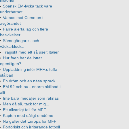
historien
Spansk EM-lycka tack vare
underbarnet
Vamos mot Come on i
avgörandet
Färre alerta lag och flera
besvikelser
Sömngångare - och
väckarklocka
Tragiskt med ett så uselt Italien
Hur faen har de lottat
egentligen?
Uppladdning inför MFF:s tuffa
stålbad
En dröm och en näsa sprack
EM 92 och nu - enorm skillnad i
allt
Inte bara medaljer som räknas
Men då så, tack för mig...
Ett allvarligt fall för MFF
Kapten med dåligt omdöme
Nu gäller det Europa för MFF
Förföriskt och irriterande fotboll