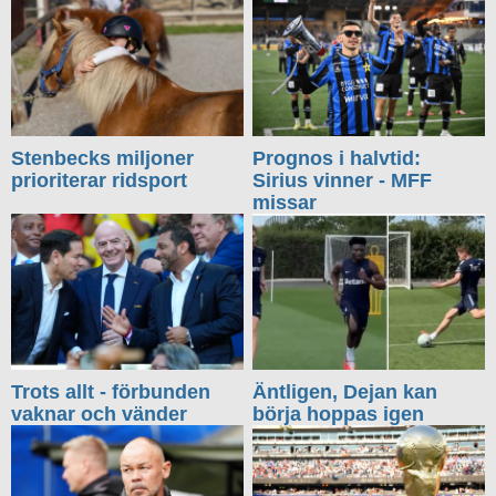
Stenbecks miljoner
Prognos i halvtid:
prioriterar ridsport
Sirius vinner - MFF
missar
Trots allt - förbunden
Äntligen, Dejan kan
vaknar och vänder
börja hoppas igen