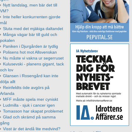
Nytt landslag, men bär det till
VM?
Inte heller konkurrenten gjorde
mål
Sluta med det mjäkiga daltandet
Många vägar bär till guld och
pokalen
Paniken i Djurgården är tydlig
Polisens hot mot Allsvenskan
Nu måste vi vakna ur segerruset
Kulusevski - planens gigant, tack
och lov
Glansen i Rosengård kan inte
dölja allt
Reinfeldts öde avgörs på
Arlanda
MFF måste spela mer cyniskt
Ludmilla - sjuk i cancer igen
Tomasson har skapat problemet
Glad och skrämd på samma
gång
Visst är det ändå lite medvind?