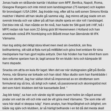
Jonas hade en strålande karriär i klubbar som MFF, Benfica, Napoli, Roma,
Glasgow Rangers och inte minst som landslagsman (75 kamper) och kapten
för bronslaget i USA 1994. Jag trodde nog, efter att ha sett sonen Simons första
matcher i Malmö att han skulle gå samma väg. Jag minns att jag siade om en
svensk Iniesta och var säker på att han skulle spela en stor roll i landslaget.
Det blev inte så. Han nådde en fin nivå, han hade tre SM-guld (ett i HIF, två i
MFF) redan när han som 22-åring gick till Heerenveen i Holland och han
avverkade också IFK Norrköping och Blåvitt innan han återvände till IFK
Värnamo.
Han tog aldrig det riktigt stora klivet men med sin överblick, sin fina
bollhantering, sitt sätt at flyta runt på mittfältet och göra livet enklare för sina
medspelare har han gjort rejäla avtryck. Den här hösten har han klivit fram som
den erfarne spelare han är, tagit ansvar för en klubb i kris och kämpade till
hans stupade.
Snacka om att ta en kula för laget. Men det var när slutsignalen gått på Borås
Arena, när tårarna var torkade och han stod i Max studio som han framträdde i
hela sin storhet. Jag har sällan blivit så imponerad av en idrottsman som
formulerat sig så bra, så ärligt och naket, så passionerat och skoningslöst mot
det som hänt i klubben det här kaosartade året. ”
Jag blir tokig”, sa han och vände sig till spelare som hellre än något annat
pratar om vart de vill och inte vad de vill göra med Värnamo. ”De som inte vill
vara här skall vi skeppa iväg”. Hans analys, han frispråkighet och ärlighet, om
både sig själv och klubben, är så härligt befriande i en tid då det mesta skall