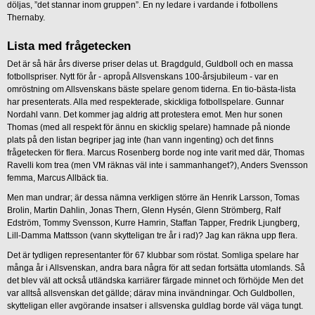
döljas, ”det stannar inom gruppen”. En ny ledare i vardande i fotbollens
Thernaby.
Lista med frågetecken
Det är så här års diverse priser delas ut. Bragdguld, Guldboll och en massa
fotbollspriser. Nytt för år - apropå Allsvenskans 100-årsjubileum - var en
omröstning om Allsvenskans bäste spelare genom tiderna. En tio-bästa-lista
har presenterats. Alla med respekterade, skickliga fotbollspelare. Gunnar
Nordahl vann. Det kommer jag aldrig att protestera emot. Men hur sonen
Thomas (med all respekt för ännu en skicklig spelare) hamnade på nionde
plats på den listan begriper jag inte (han vann ingenting) och det finns
frågetecken för flera. Marcus Rosenberg borde nog inte varit med där, Thomas
Ravelli kom trea (men VM räknas väl inte i sammanhanget?), Anders Svensson
femma, Marcus Allbäck tia.
Men man undrar; är dessa nämna verkligen större än Henrik Larsson, Tomas
Brolin, Martin Dahlin, Jonas Thern, Glenn Hysén, Glenn Strömberg, Ralf
Edström, Tommy Svensson, Kurre Hamrin, Staffan Tapper, Fredrik Ljungberg,
Lill-Damma Mattsson (vann skytteligan tre år i rad)? Jag kan räkna upp flera.
Det är tydligen representanter för 67 klubbar som röstat. Somliga spelare har
många år i Allsvenskan, andra bara några för att sedan fortsätta utomlands. Så
det blev väl att också utländska karriärer färgade minnet och förhöjde Men det
var alltså allsvenskan det gällde; därav mina invändningar. Och Guldbollen,
skytteligan eller avgörande insatser i allsvenska guldlag borde väl väga tungt.