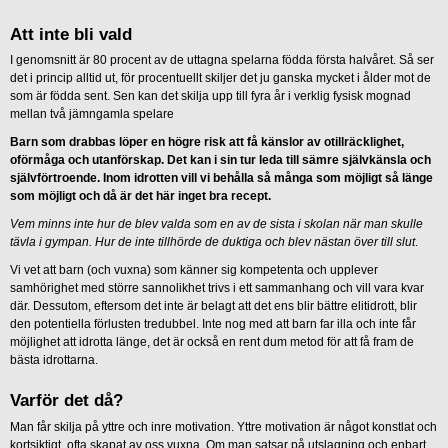
Att inte bli vald
I genomsnitt är 80 procent av de uttagna spelarna födda första halvåret. Så ser
det i princip alltid ut, för procentuellt skiljer det ju ganska mycket i ålder mot de
som är födda sent. Sen kan det skilja upp till fyra år i verklig fysisk mognad
mellan två jämngamla spelare
Barn som drabbas löper en högre risk att få känslor av otillräcklighet,
oförmåga och utanförskap. Det kan i sin tur leda till sämre självkänsla och
självförtroende. Inom idrotten vill vi behålla så många som möjligt så länge
som möjligt och då är det här inget bra recept.
Vem minns inte hur de blev valda som en av de sista i skolan när man skulle
tävla i gympan. Hur de inte tillhörde de duktiga och blev nästan över till slut
.
Vi vet att barn (och vuxna) som känner sig kompetenta och upplever
samhörighet med större sannolikhet trivs i ett sammanhang och vill vara kvar
där. Dessutom, eftersom det inte är belagt att det ens blir bättre elitidrott, blir
den potentiella förlusten tredubbel. Inte nog med att barn far illa och inte får
möjlighet att idrotta länge, det är också en rent dum metod för att få fram de
bästa idrottarna.
Varför det då?
Man får skilja på yttre och inre motivation. Yttre motivation är något konstlat och
kortsiktigt, ofta skapat av oss vuxna. Om man satsar på utslagning och enbart