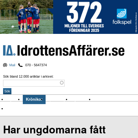
Mail
070 - 5647374
Sök bland 12.000 artiklar i arkivet:
Nyheter
Krönikor
Sport & spel
Nyhetsbrev
Arkiv
Om Idrottens Affärer
Har ungdomarna fått