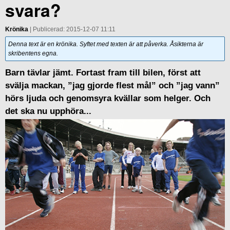
svara?
Krönika
| Publicerad: 2015-12-07 11:11
Denna text är en krönika. Syftet med texten är att påverka. Åsikterna är
skribentens egna.
Barn tävlar jämt. Fortast fram till bilen, först att
svälja mackan, ”jag gjorde flest mål” och ”jag vann”
hörs ljuda och genomsyra kvällar som helger. Och
det ska nu upphöra...