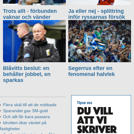
Trots allt - förbunden
Ja eller nej - splittring
vaknar och vänder
inför ryssarnas försök
Blåvitts beslut: en
Segerrus efter en
behåller jobbet, en
fenomenal halvlek
sparkas
Flera skäl till att de nobbade
Sparandet gav SM-guld
Och allt får bara passera
Idrotten ökar värdet på
fastigheter