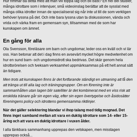
Hur rimmar då detta med att man vill toppa lag och bli bäst? En hel del studier,
många idrottare som i intervjuer, små videoinslag berättar att de sysslat med
många olika idrotter innan de specialiserat sig når inte ut till de som verkligen
behöver lyssna på det. Och inte bara lyssna utan ta diskussionen, vända och
vrida och värka fram en gemensam syn, tillsamman med de som har
kunskapen om ämnet.
En gång för alla
Ola Svensson, föreläsare om barn och ungdomar, leder oss en kväll och vi lär
oss. Han betonar att det i dag finns en avsevärt mycket högre medvetenhet om
hur en sund barn- och ungdomsidrott ska bedrivas. Det skär genom hela
idrottsrörelsen och tveksam verksamhet uppmärksammas på ett helt annat sätt
än tidigare.
Men trots att kunskapen finns är det fortfarande ständigt en utmaning att få den
att tränga ut till alla lag och träningsgrupper. Om en förening inte är
sammanhållen utan lagen blir satelliter är det kombinerat med en viss risk att
enskilda tränare går sin egen väg, efter sin egen övertygelse och åsidosätter
föreningens policy och idrottens gemensamma riktlinjer.
När det gäller selektering blandar vi ihop talang med tidig mognad. Det
finns inget samband mellan att vara en duktig idrottare som 14- eller 15-
åring och att vara en duktig idrottare i vuxen ålder.
I alla tänkbara sammanhang upprepas den vetskapen, men misstagen
upprepas också...