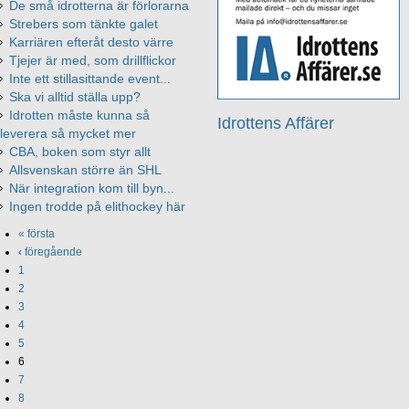
De små idrotterna är förlorarna
Strebers som tänkte galet
Karriären efteråt desto värre
Tjejer är med, som drillflickor
Inte ett stillasittande event...
Ska vi alltid ställa upp?
Idrotten måste kunna så
Idrottens Affärer
leverera så mycket mer
CBA, boken som styr allt
Allsvenskan större än SHL
När integration kom till byn...
Ingen trodde på elithockey här
« första
‹ föregående
1
2
3
4
5
6
7
8