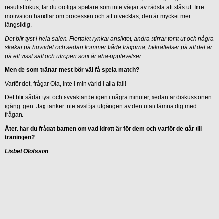
resultatfokus, får du oroliga spelare som inte vågar av rädsla att slås ut. Inre
motivation handlar om processen och att utvecklas, den är mycket mer
långsiktig.
Det blir tyst i hela salen. Flertalet rynkar ansiktet, andra stirrar tomt ut och några
skakar på huvudet och sedan kommer både frågorna, bekräftelser på att det är
på ett visst sätt och utropen som är aha-upplevelser.
Men de som tränar mest bör väl få spela match?
Varför det, frågar Ola, inte i min värld i alla fall!
Det blir sådär tyst och avvaktande igen i några minuter, sedan är diskussionen
igång igen. Jag tänker inte avslöja utgången av den utan lämna dig med
frågan.
Åter, har du frågat barnen om vad idrott är för dem och varför de går till
träningen?
Lisbet Olofsson