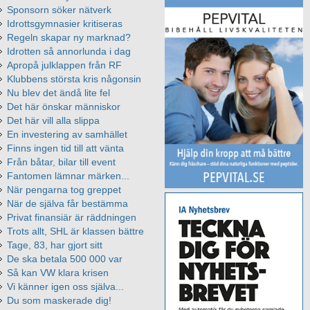
Sponsorn söker nätverk
Idrottsgymnasier kritiseras
Regeln skapar ny marknad?
Idrotten så annorlunda i dag
Apropå julklappen från RF
Klubbens största kris någonsin
Nu blev det ändå lite fel
Det här önskar människor
Det här vill alla slippa
En investering av samhället
Finns ingen tid till att vänta
Från båtar, bilar till event
Fantomen lämnar märken...
När pengarna tog greppet
När de själva får bestämma
Privat finansiär är räddningen
Trots allt, SHL är klassen bättre
Tage, 83, har gjort sitt
De ska betala 500 000 var
Så kan VW klara krisen
Vi känner igen oss själva...
Du som maskerade dig!