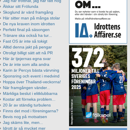
Jag har tröttnat, jag har fått nog
Älskar sitt Frölunda
Skoglund är värd framgång
Här sitter man på många stolar
De nya kraven inom idrotten
Perfekt final på säsongen
Tränare ska också ha tur...
Fast OS är inte så tokigt
Alltid denna jakt på pengar
Otroligt billigt sätt att nå PR
Här är tjejernas egna svar
De är inte som alla andra
Karin är Percys bästa värvning
Sponsring och event i medvind
Hoppa över Thailand-veckorna!
När framgången vänder...
Märkliga beslut i elitklubbarna
Kostar att förneka problem...
20 år av ständig turbulens
Finns det mod i föreningarna?
Bevis nog på motsatsen
Jag skäms lite, men...
Idrott är så mycket mer