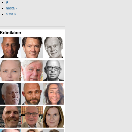
9
nästa ›
sista »
Krönikörer