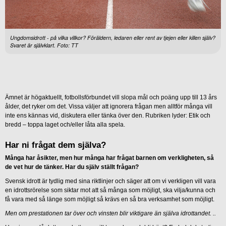
Ungdomsidrott - på vilka villkor? Föräldern, ledaren eller rent av tjejen eller killen själv?
Svaret är självklart. Foto: TT
Ämnet är högaktuellt, fotbollsförbundet vill slopa mål och poäng upp till 13 års
ålder, det ryker om det. Vissa väljer att ignorera frågan men alltför många vill
inte ens kännas vid, diskutera eller tänka över den. Rubriken lyder: Etik och
bredd – toppa laget och/eller låta alla spela.
Har ni frågat dem själva?
Många har åsikter, men hur många har frågat barnen om verkligheten, så
de vet hur de tänker. Har du själv ställt frågan?
Svensk idrott är tydlig med sina riktlinjer och säger att om vi verkligen vill vara
en idrottsrörelse som siktar mot att så många som möjligt, ska vilja/kunna och
få vara med så länge som möjligt så krävs en så bra verksamhet som möjligt.
Men om prestationen tar över och vinsten blir viktigare än själva idrottandet. ..