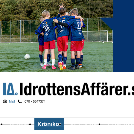
Mail
070 - 5647374
Nyheter
Krönikor
Sport & spel
Nyhetsbr