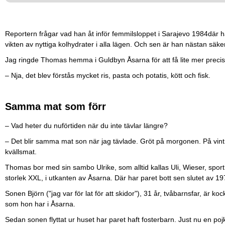
Reportern frågar vad han åt inför femmilsloppet i Sarajevo 1984där
vikten av nyttiga kolhydrater i alla lägen. Och sen är han nästan säker
Jag ringde Thomas hemma i Guldbyn Åsarna för att få lite mer precis
– Nja, det blev förstås mycket ris, pasta och potatis, kött och fisk.
Samma mat som förr
– Vad heter du nuförtiden när du inte tävlar längre?
– Det blir samma mat son när jag tävlade. Gröt på morgonen. På vintrar
kvällsmat.
Thomas bor med sin sambo Ulrike, som alltid kallas Uli, Wieser, sport
storlek XXL, i utkanten av Åsarna. Där har paret bott sen slutet av 197
Sonen Björn ("jag var för lat för att skidor"), 31 år, tvåbarnsfar, är k
som hon har i Åsarna.
Sedan sonen flyttat ur huset har paret haft fosterbarn. Just nu en poj