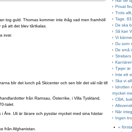
När de s
Privat fi
Trots all
Tage, 83,
 han tog guld. Thomas kommer inte ihåg vad men framhöll
De ska b
 på att det blev tårtkalas.
Så kan V
a svar.
Vi känner
Du som 
De små i
Strebers
Karriären
Tjejer är
Inte ett s
Ska vi al
na blir det lunch på Skicenter och sen blir det väl nåt till
Idrotten
mycket m
handlardotter från Ramsau, Österrike, i Villa Tyskland,
CBA, bok
0-talet.
Allsvens
När integ
ock i Åre. Uli är lärare och pysslar mycket med sina hästar
Ingen tr
« först
ke från Afghanistan.