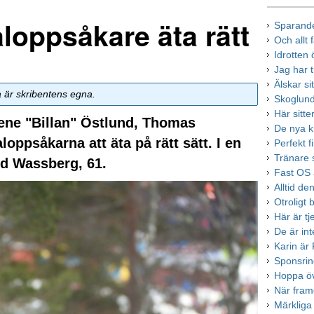
loppsåkare äta rätt
Sparand
Och allt 
Idrotten 
Jag har t
Älskar si
a är skribentens egna.
Skoglund
Här sitt
lene "Billan" Östlund, Thomas
De nya k
oppsåkarna att äta på rätt sätt. I en
Perfekt 
Tränare s
ed Wassberg, 61.
Fast OS ä
Alltid de
Otroligt b
Här är t
De är in
Karin är
Sponsrin
Hoppa öv
När fram
Märkliga 