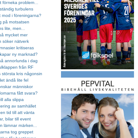
t förneka problem...
 ständig turbulens
t mod i föreningarna?
g på motsatsen
 lite, men...
r så mycket mer
 söker nätverk
mnasier kritiseras
skapar ny marknad?
 så annorlunda i dag
ulklappen från RF
 största kris någonsin
et ändå lite fel
önskar människor
omarna fått svara?
ll alla slippa
tering av samhället
n tid till att vänta
, bilar till event
n lämnar märken...
arna tog greppet