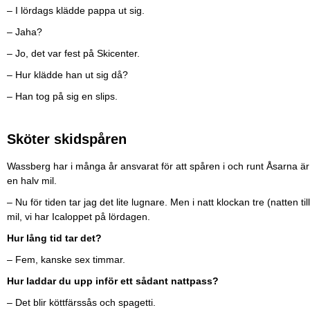
– I lördags klädde pappa ut sig.
– Jaha?
– Jo, det var fest på Skicenter.
– Hur klädde han ut sig då?
– Han tog på sig en slips.
Sköter skidspåren
Wassberg har i många år ansvarat för att spåren i och runt Åsarna 
en halv mil.
– Nu för tiden tar jag det lite lugnare. Men i natt klockan tre (natten t
mil, vi har Icaloppet på lördagen.
Hur lång tid tar det?
– Fem, kanske sex timmar.
Hur laddar du upp inför ett sådant nattpass?
– Det blir köttfärssås och spagetti.