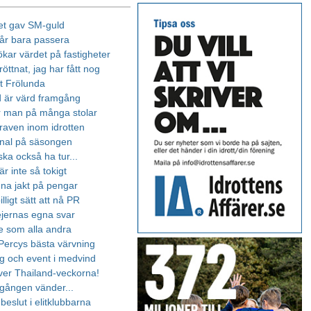
et gav SM-guld
får bara passera
ökar värdet på fastigheter
röttnat, jag har fått nog
tt Frölunda
 är värd framgång
er man på många stolar
raven inom idrotten
final på säsongen
ka också ha tur...
r inte så tokigt
nna jakt på pengar
illigt sätt att nå PR
jejernas egna svar
te som alla andra
 Percys bästa värvning
g och event i medvind
er Thailand-veckorna!
gången vänder...
beslut i elitklubbarna