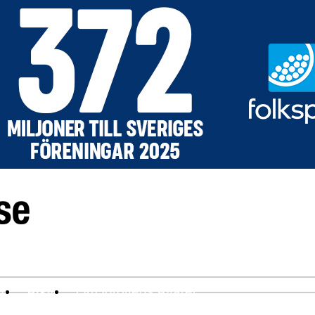
ev
Arkiv
Om Idrottens Affärer