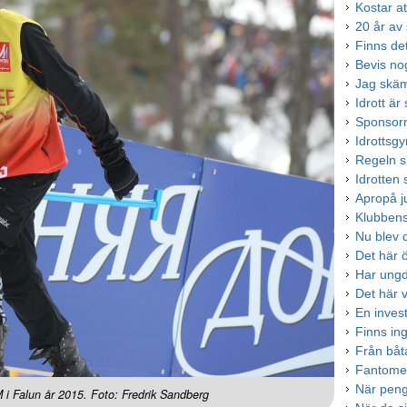
Kostar at
20 år av
Finns de
Bevis no
Jag skäms
Idrott ä
Sponsorn
Idrottsgy
Regeln 
Idrotten
Apropå j
Klubbens
Nu blev d
Det här 
Har ungd
Det här vi
En inves
Finns inge
Från båtar
Fantome
När peng
i Falun år 2015. Foto: Fredrik Sandberg