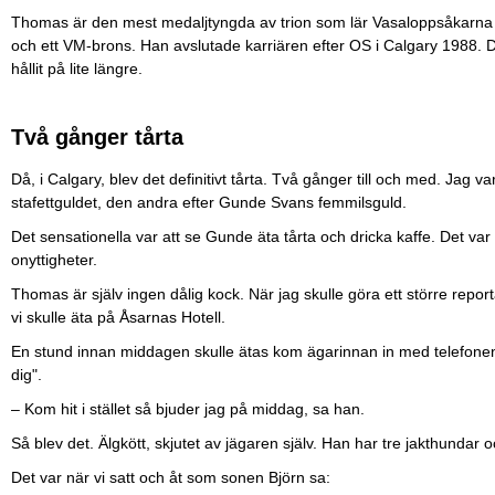
Thomas är den mest medaljtyngda av trion som lär Vasaloppsåkarna ät
och ett VM-brons. Han avslutade karriären efter OS i Calgary 1988. D
hållit på lite längre.
Två gånger tårta
Då, i Calgary, blev det definitivt tårta. Två gånger till och med. Jag v
stafettguldet, den andra efter Gunde Svans femmilsguld.
Det sensationella var att se Gunde äta tårta och dricka kaffe. Det var 
onyttigheter.
Thomas är själv ingen dålig kock. När jag skulle göra ett större repo
vi skulle äta på Åsarnas Hotell.
En stund innan middagen skulle ätas kom ägarinnan in med telefonen
dig".
– Kom hit i stället så bjuder jag på middag, sa han.
Så blev det. Älgkött, skjutet av jägaren själv. Han har tre jakthundar 
Det var när vi satt och åt som sonen Björn sa: