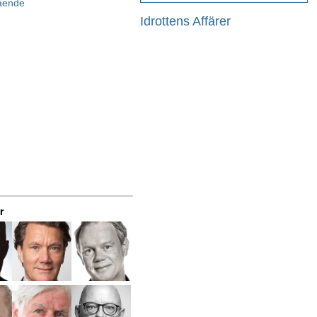
gående
Idrottens Affärer
r