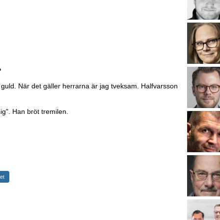
?
 guld. När det gäller herrarna är jag tveksam. Halfvarsson
g". Han bröt tremilen.
et