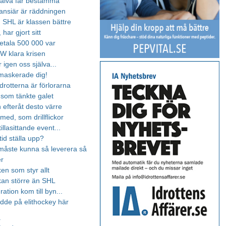
jälva får bestämma
nansiär är räddningen
t, SHL är klassen bättre
 har gjort sitt
etala 500 000 var
W klara krisen
 igen oss själva...
maskerade dig!
drotterna är förlorarna
 som tänkte galet
 efteråt desto värre
 med, som drillflickor
tillasittande event...
ltid ställa upp?
 måste kunna så leverera så
er
en som styr allt
kan större än SHL
ration kom till byn...
odde på elithockey här
a