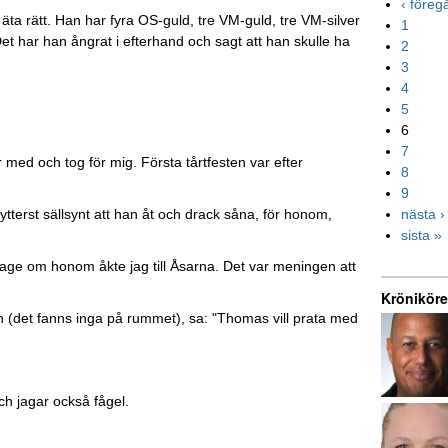
‹ före
a rätt. Han har fyra OS-guld, tre VM-guld, tre VM-silver
1
et har han ångrat i efterhand och sagt att han skulle ha
2
3
4
5
6
7
ar med och tog för mig. Första tårtfesten var efter
8
9
nästa ›
ytterst sällsynt att han åt och drack såna, för honom,
sista »
rtage om honom åkte jag till Åsarna. Det var meningen att
Kröniköre
 (det fanns inga på rummet), sa: "Thomas vill prata med
och jagar också fågel.