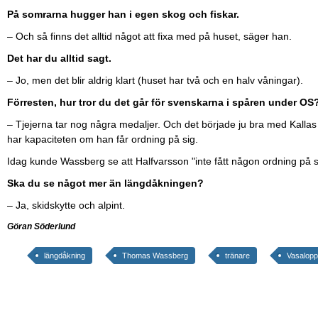
På somrarna hugger han i egen skog och fiskar.
– Och så finns det alltid något att fixa med på huset, säger han.
Det har du alltid sagt.
– Jo, men det blir aldrig klart (huset har två och en halv våningar).
Förresten, hur tror du det går för svenskarna i spåren under OS
– Tjejerna tar nog några medaljer. Och det började ju bra med Kallas
har kapaciteten om han får ordning på sig.
Idag kunde Wassberg se att Halfvarsson "inte fått någon ordning på si
Ska du se något mer än längdåkningen?
– Ja, skidskytte och alpint.
Göran Söderlund
längdåkning
Thomas Wassberg
tränare
Vasalopp