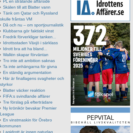
PL en strålande affärsidé
Skälen till att Blatter vann
Tänk om Qatar och Ryssland
skulle fråntas VM
Då och nu – om sportjournalistik
Klubbarna gör faktiskt vinst
Fredrik förverkligar tanken...
Idrottsstaden Växjö i särklass
Idrott bra att ha bland...
Wallén skapar förväntan
Tro inte att ambition saknas
Ta inte anhängarna för givna
En ständig argumentation
Här är finallagens svagheter och
styrkor
Blatter väcker reaktion
FIFA:s svindlande affärer
Tre förslag på efterträdare
Ny krönikör bevakar Premier
League
En vinstmaskin för Örebro
kommunen
Lagidrott är ingen naturlag