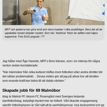
MFF och spelarna kan göra små som stora insatser i olika socialfrågor. Bara det att de
uppskattar fansen betyder mycket. Som här, Yoshimar Yotún tar selfies med några
supportrar. Foto Emil Langvad / TT
Jag håller med Åge Hareide, MFF:s förre tränare, som i en intervju för några
veckor sedan konstaterade:
”När människor från olika kulturer träffas inom fotbollen eller andra idrotter blir
det sällan problematiskt… Dessa möten gör att jag på allvar tror att idrotten
som enande kraft kan bidra till att rädda världen.”
Skapade jobb för 69 Malmöbor
Idag är Malmö FF, liksom FC Rosengård med Sveriges ledande
damfotbollslag, betydligt mycket mer än fotboll. Vårt ökande engagemang
utanför fotbollsplanen är vårt sätt att ta samhällsansvar, visa tacksamhet och ge