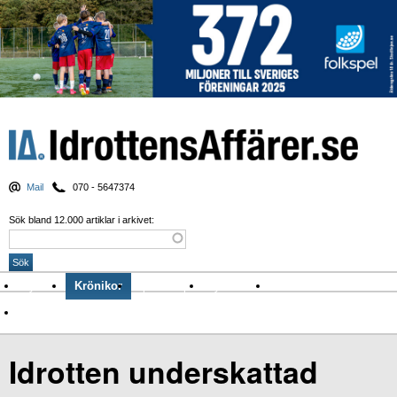
Mail
070 - 5647374
Sök bland 12.000 artiklar i arkivet:
Nyheter
Krönikor
Sport & spel
Nyhetsbrev
Arkiv
Om Idrottens Affärer
Idrotten underskattad