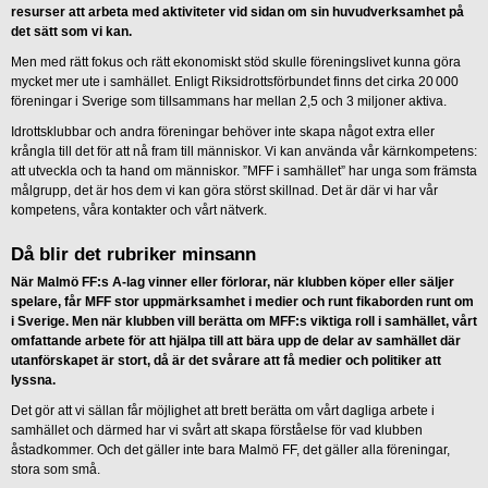
resurser att arbeta med aktiviteter vid sidan om sin huvudverksamhet på
det sätt som vi kan.
Men med rätt fokus och rätt ekonomiskt stöd skulle föreningslivet kunna göra
mycket mer ute i samhället. Enligt Riksidrottsförbundet finns det cirka 20 000
föreningar i Sverige som tillsammans har mellan 2,5 och 3 miljoner aktiva.
Idrottsklubbar och andra föreningar behöver inte skapa något extra eller
krångla till det för att nå fram till människor. Vi kan använda vår kärnkompetens:
att utveckla och ta hand om människor. ”MFF i samhället” har unga som främsta
målgrupp, det är hos dem vi kan göra störst skillnad. Det är där vi har vår
kompetens, våra kontakter och vårt nätverk.
Då blir det rubriker minsann
När Malmö FF:s A-lag vinner eller förlorar, när klubben köper eller säljer
spelare, får MFF stor uppmärksamhet i medier och runt fikaborden runt om
i Sverige. Men när klubben vill berätta om MFF:s viktiga roll i samhället, vårt
omfattande arbete för att hjälpa till att bära upp de delar av samhället där
utanförskapet är stort, då är det svårare att få medier och politiker att
lyssna.
Det gör att vi sällan får möjlighet att brett berätta om vårt dagliga arbete i
samhället och därmed har vi svårt att skapa förståelse för vad klubben
åstadkommer. Och det gäller inte bara Malmö FF, det gäller alla föreningar,
stora som små.