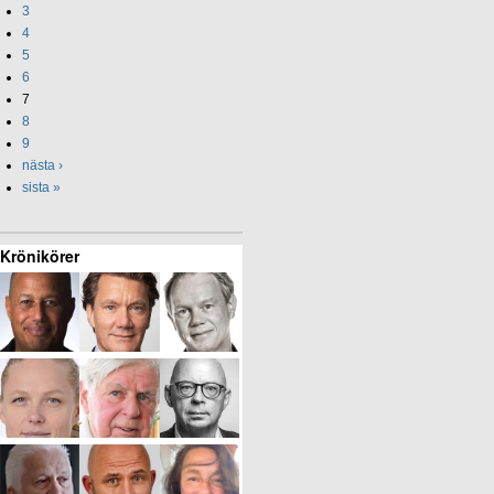
3
4
5
6
7
8
9
nästa ›
sista »
Krönikörer