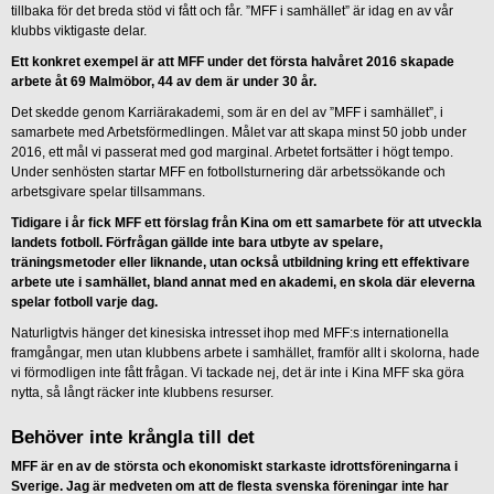
tillbaka för det breda stöd vi fått och får. ”MFF i samhället” är idag en av vår
klubbs viktigaste delar.
Ett konkret exempel är att MFF under det första halvåret 2016 skapade
arbete åt 69 Malmöbor, 44 av dem är under 30 år.
Det skedde genom Karriärakademi, som är en del av ”MFF i samhället”, i
samarbete med Arbetsförmedlingen. Målet var att skapa minst 50 jobb under
2016, ett mål vi passerat med god marginal. Arbetet fortsätter i högt tempo.
Under senhösten startar MFF en fotbollsturnering där arbetssökande och
arbetsgivare spelar tillsammans.
Tidigare i år fick MFF ett förslag från Kina om ett samarbete för att utveckla
landets fotboll. Förfrågan gällde inte bara utbyte av spelare,
träningsmetoder eller liknande, utan också utbildning kring ett effektivare
arbete ute i samhället, bland annat med en akademi, en skola där eleverna
spelar fotboll varje dag.
Naturligtvis hänger det kinesiska intresset ihop med MFF:s internationella
framgångar, men utan klubbens arbete i samhället, framför allt i skolorna, hade
vi förmodligen inte fått frågan. Vi tackade nej, det är inte i Kina MFF ska göra
nytta, så långt räcker inte klubbens resurser.
Behöver inte krångla till det
MFF är en av de största och ekonomiskt starkaste idrottsföreningarna i
Sverige. Jag är medveten om att de flesta svenska föreningar inte har