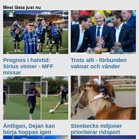
Mest lästa just nu
Prognos i halvtid:
Trots allt - förbunden
Sirius vinner - MFF
vaknar och vänder
missar
Äntligen, Dejan kan
Stenbecks miljoner
börja hoppas igen
prioriterar ridsport