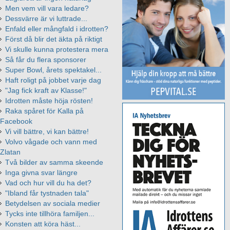
Men vem vill vara ledare?
Dessvärre är vi luttrade...
Enfald eller mångfald i idrotten?
Först då blir det äkta på riktigt
Vi skulle kunna protestera mera
Så får du flera sponsorer
Super Bowl, årets spektakel...
Haft roligt på jobbet varje dag
"Jag fick kraft av Klasse!"
Idrotten måste höja rösten!
Raka spåret för Kalla på
Facebook
Vi vill bättre, vi kan bättre!
Volvo vågade och vann med
Zlatan
Två bilder av samma skeende
Inga givna svar längre
Vad och hur vill du ha det?
"Ibland får tystnaden tala"
Betydelsen av sociala medier
Tycks inte tillhöra familjen...
Konsten att köra häst...