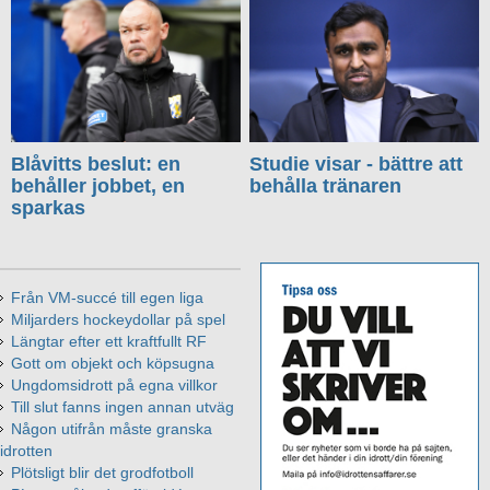
Blåvitts beslut: en
Studie visar - bättre att
behåller jobbet, en
behålla tränaren
sparkas
Från VM-succé till egen liga
Miljarders hockeydollar på spel
Längtar efter ett kraftfullt RF
Gott om objekt och köpsugna
Ungdomsidrott på egna villkor
Till slut fanns ingen annan utväg
Någon utifrån måste granska
idrotten
Plötsligt blir det grodfotboll