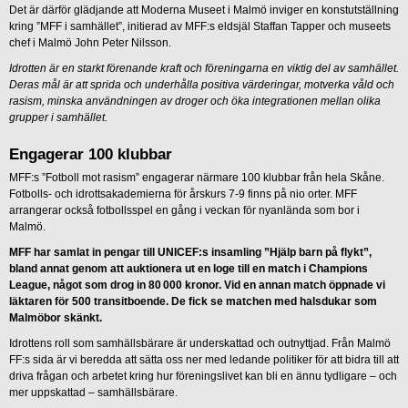
Det är därför glädjande att Moderna Museet i Malmö inviger en konstutställning
kring ”MFF i samhället”, initierad av MFF:s eldsjäl Staffan Tapper och museets
chef i Malmö John Peter Nilsson.
Idrotten är en starkt förenande kraft och föreningarna en viktig del av samhället.
Deras mål är att sprida och underhålla positiva värderingar, motverka våld och
rasism, minska användningen av droger och öka integrationen mellan olika
grupper i samhället.
Engagerar 100 klubbar
MFF:s ”Fotboll mot rasism” engagerar närmare 100 klubbar från hela Skåne.
Fotbolls- och idrottsakademierna för årskurs 7-9 finns på nio orter. MFF
arrangerar också fotbollsspel en gång i veckan för nyanlända som bor i
Malmö.
MFF har samlat in pengar till UNICEF:s insamling ”Hjälp barn på ﬂykt”,
bland annat genom att auktionera ut en loge till en match i Champions
League, något som drog in 80 000 kronor. Vid en annan match öppnade vi
läktaren för 500 transitboende. De fick se matchen med halsdukar som
Malmöbor skänkt.
Idrottens roll som samhällsbärare är underskattad och outnyttjad. Från Malmö
FF:s sida är vi beredda att sätta oss ner med ledande politiker för att bidra till att
driva frågan och arbetet kring hur föreningslivet kan bli en ännu tydligare – och
mer uppskattad – samhällsbärare.