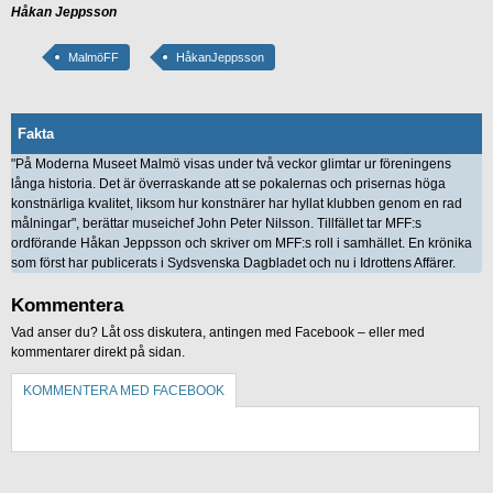
Håkan Jeppsson
MalmöFF
HåkanJeppsson
Fakta
"På Moderna Museet Malmö visas under två veckor glimtar ur föreningens
långa historia. Det är överraskande att se pokalernas och prisernas höga
konstnärliga kvalitet, liksom hur konstnärer har hyllat klubben genom en rad
målningar", berättar museichef John Peter Nilsson. Tillfället tar MFF:s
ordförande Håkan Jeppsson och skriver om MFF:s roll i samhället. En krönika
som först har publicerats i Sydsvenska Dagbladet och nu i Idrottens Affärer.
Kommentera
Vad anser du? Låt oss diskutera, antingen med Facebook – eller med
kommentarer direkt på sidan.
KOMMENTERA MED FACEBOOK
KOMMENTERA UTAN FACEBOOK