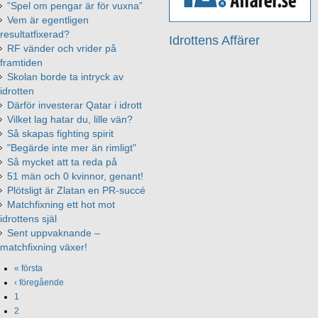
”Spel om pengar är för vuxna”
Vem är egentligen
resultatfixerad?
Idrottens Affärer
RF vänder och vrider på
framtiden
Skolan borde ta intryck av
idrotten
Därför investerar Qatar i idrott
Vilket lag hatar du, lille vän?
Så skapas fighting spirit
"Begärde inte mer än rimligt"
Så mycket att ta reda på
51 män och 0 kvinnor, genant!
Plötsligt är Zlatan en PR-succé
Matchfixning ett hot mot
idrottens själ
Sent uppvaknande –
matchfixning växer!
« första
‹ föregående
1
2