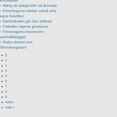
entusiaster
Aldrig så stökigt inför ett årsmöte
Föreningarna stärker också sina
egna livsvillkor
Damfotbollen gör stor skillnad
Fotbollen öppnar grindarna
Föreningarna livsnerven i
samhällsbygget
Ändra domen mot
Strömbergsson!
1
2
3
4
5
6
7
8
9
nästa ›
sista »