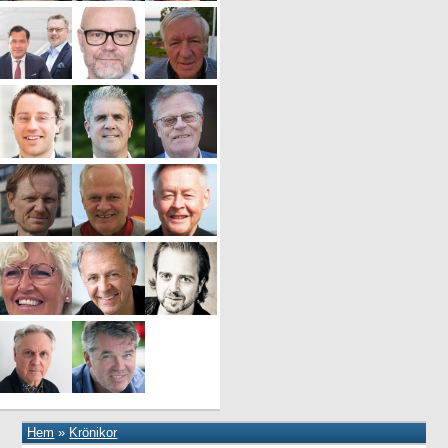
Hem
»
Krönikor