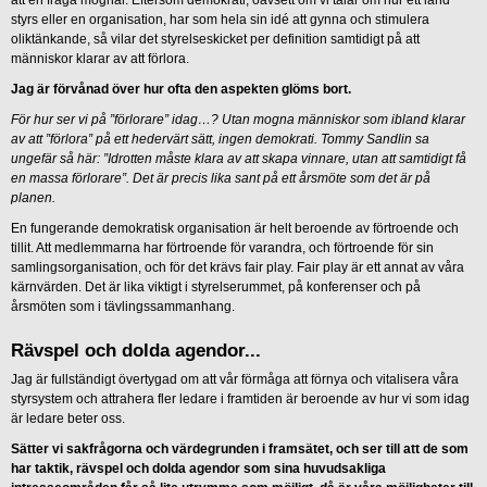
att en fråga mognar. Eftersom demokrati, oavsett om vi talar om hur ett land
styrs eller en organisation, har som hela sin idé att gynna och stimulera
oliktänkande, så vilar det styrelseskicket per definition samtidigt på att
människor klarar av att förlora.
Jag är förvånad över hur ofta den aspekten glöms bort.
För hur ser vi på ”förlorare” idag…? Utan mogna människor som ibland klarar
av att ”förlora” på ett hedervärt sätt, ingen demokrati. Tommy Sandlin sa
ungefär så här: ”Idrotten måste klara av att skapa vinnare, utan att samtidigt få
en massa förlorare”. Det är precis lika sant på ett årsmöte som det är på
planen.
En fungerande demokratisk organisation är helt beroende av förtroende och
tillit. Att medlemmarna har förtroende för varandra, och förtroende för sin
samlingsorganisation, och för det krävs fair play. Fair play är ett annat av våra
kärnvärden. Det är lika viktigt i styrelserummet, på konferenser och på
årsmöten som i tävlingssammanhang.
Rävspel och dolda agendor...
Jag är fullständigt övertygad om att vår förmåga att förnya och vitalisera våra
styrsystem och attrahera fler ledare i framtiden är beroende av hur vi som idag
är ledare beter oss.
Sätter vi sakfrågorna och värdegrunden i framsätet, och ser till att de som
har taktik, rävspel och dolda agendor som sina huvudsakliga