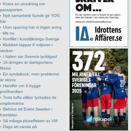
Krävs en utredning om
parasporten
Nytt samarbete kunde ge YOG
här
Utan spaning har vi ingen aning
- tills nu
Konflikt i konståknings-Sverige
Klubben tappar 8 miljoner i
veckan
I Italien var Svennis lyckligast
16-åringen är dartsportens
Messi
En syndabock, men problemet
är större
Handler om å bygge
profilverdien
Trots tuffa villkor lyckades de
ungdomarna
Behövs ett Event Sweden i
framtiden
Så många pluseffekter av VM
Dags att vända på