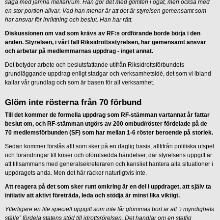
säga med jämna mellanrum. Han gör det med glimten i ögat, men också med
en stor portion allvar. Vad han menar är att det är styrelsen gemensamt som
har ansvar för inriktning och beslut. Han har rätt.
Diskussionen om vad som krävs av RF:s ordförande borde börja i den
änden. Styrelsen, i vårt fall Riksidrottsstyrelsen, har gemensamt ansvar
och arbetar på medlemmarnas uppdrag - inget annat.
Det betyder arbete och beslutsfattande utifrån Riksidrottsförbundets
grundläggande uppdrag enligt stadgar och verksamhetsidé, det som vi ibland
kallar vår grundlag och som är basen för all verksamhet.
Glöm inte rösterna från 70 förbund
Till det kommer de formella uppdrag som RF-stämman vartannat år fattar
beslut om, och RF-stämman utgörs av 200 ombud/röster fördelade på de
70 medlemsförbunden (SF) som har mellan 1-6 röster beroende på storlek.
Sedan kommer förstås allt som sker på en daglig basis, alltifrån politiska utspel
och förändringar till kriser och oförutsedda händelser, där styrelsens uppgift är
att tillsammans med generalsekreteraren och kansliet hantera alla situationer i
uppdragets anda. Men det här räcker naturligtvis inte.
Att reagera på det som sker runt omkring är en del i uppdraget, att själv ta
initiativ att aktivt företräda, leda och stödja är minst lika viktigt.
Ytterligare en lite speciell uppgift som inte får glömmas bort är att ”i myndighets
ställe” fördela statens stöd till idrottsrörelsen. Det handlar om en statlig