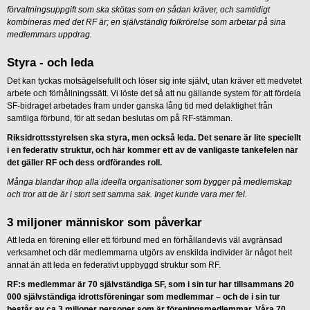
förvaltningsuppgift som ska skötas som en sådan kräver, och samtidigt
kombineras med det RF är; en självständig folkrörelse som arbetar på sina
medlemmars uppdrag.
Styra - och leda
Det kan tyckas motsägelsefullt och löser sig inte självt, utan kräver ett medvetet
arbete och förhållningssätt. Vi löste det så att nu gällande system för att fördela
SF-bidraget arbetades fram under ganska lång tid med delaktighet från
samtliga förbund, för att sedan beslutas om på RF-stämman.
Riksidrottsstyrelsen ska styra, men också leda. Det senare är lite speciellt
i en federativ struktur, och här kommer ett av de vanligaste tankefelen när
det gäller RF och dess ordförandes roll.
Många blandar ihop alla ideella organisationer som bygger på medlemskap
och tror att de är i stort sett samma sak. Inget kunde vara mer fel.
3 miljoner människor som påverkar
Att leda en förening eller ett förbund med en förhållandevis väl avgränsad
verksamhet och där medlemmarna utgörs av enskilda individer är något helt
annat än att leda en federativt uppbyggd struktur som RF.
RF:s medlemmar är 70 självständiga SF, som i sin tur har tillsammans 20
000 självständiga idrottsföreningar som medlemmar – och de i sin tur
består av ca 3 miljoner personer som är föreningsmedlemmar. Våra 70