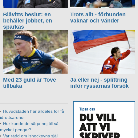
Blåvitts beslut: en
Trots allt - förbunden
behåller jobbet, en
vaknar och vänder
sparkas
Med 23 guld är Tove
Ja eller nej - splittring
tillbaka
inför ryssarnas försök
Huvudstaden har alldeles för få
idrottsarenor
Hur kunde de säga nej till så
mycket pengar?
Var rädd om ishockeyns själ