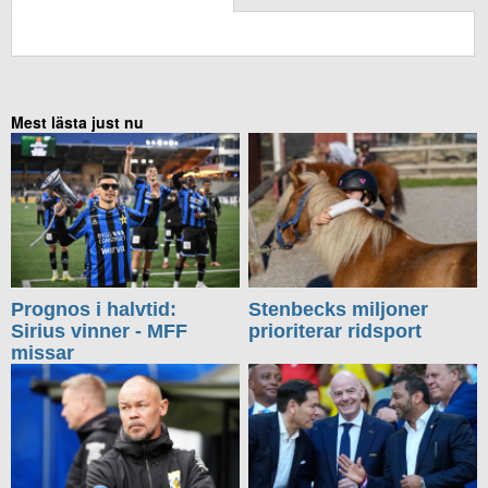
KOMMENTERA UTAN FACEBOOK
Mest lästa just nu
Prognos i halvtid:
Stenbecks miljoner
Sirius vinner - MFF
prioriterar ridsport
missar