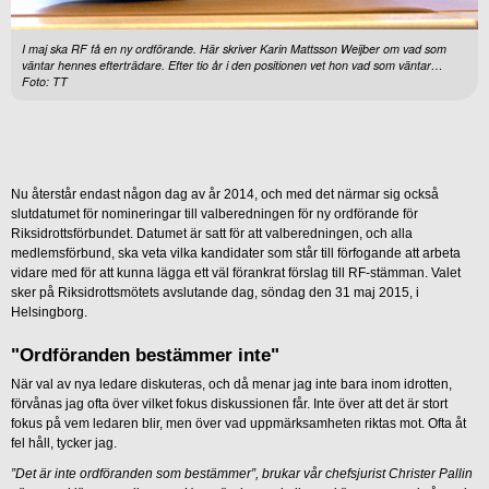
I maj ska RF få en ny ordförande. Här skriver Karin Mattsson Weijber om vad som
väntar hennes efterträdare. Efter tio år i den positionen vet hon vad som väntar…
Foto: TT
Nu återstår endast någon dag av år 2014, och med det närmar sig också
slutdatumet för nomineringar till valberedningen för ny ordförande för
Riksidrottsförbundet. Datumet är satt för att valberedningen, och alla
medlemsförbund, ska veta vilka kandidater som står till förfogande att arbeta
vidare med för att kunna lägga ett väl förankrat förslag till RF-stämman. Valet
sker på Riksidrottsmötets avslutande dag, söndag den 31 maj 2015, i
Helsingborg.
"Ordföranden bestämmer inte"
När val av nya ledare diskuteras, och då menar jag inte bara inom idrotten,
förvånas jag ofta över vilket fokus diskussionen får. Inte över att det är stort
fokus på vem ledaren blir, men över vad uppmärksamheten riktas mot. Ofta åt
fel håll, tycker jag.
”Det är inte ordföranden som bestämmer”, brukar vår chefsjurist Christer Pallin