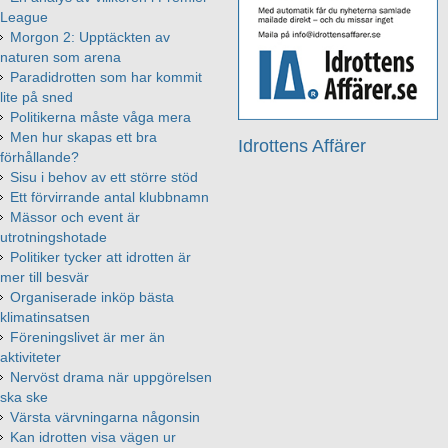
League
Morgon 2: Upptäckten av
naturen som arena
Paradidrotten som har kommit
lite på sned
Politikerna måste våga mera
Men hur skapas ett bra
Idrottens Affärer
förhållande?
Sisu i behov av ett större stöd
Ett förvirrande antal klubbnamn
Mässor och event är
utrotningshotade
Politiker tycker att idrotten är
mer till besvär
Organiserade inköp bästa
klimatinsatsen
Föreningslivet är mer än
aktiviteter
Nervöst drama när uppgörelsen
ska ske
Värsta värvningarna någonsin
Kan idrotten visa vägen ur