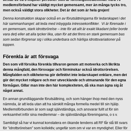
medlemsförbund har väldigt mycket gemensamt, mer än många tycks tro,
men också väldigt stora olikheter. Det är det som är hela grejen!
Denna konstruktion skapar också en av förutsättningarna för ledarskapet i det
här sammanhanget: att leda med inbyggda intressekonflikter. Vi är förenade i
en gemensam, stark idrottsrörelse – inte för att allt är exakt likadant (eller borde
vara det) eller att alla tycker lika, utan för att det finns en stark gemensam bas
som sedan förgrenar sig i olika underbara och härliga idrottsvariationer på
toppen.
Förenkla är att försvaga
Den som vill försöka förenkla tillvaron genom att motverka och likrikta
denna mångfald, den försvagar och förminskar också idrottsrörelsen.
Mångfalden och olikheterna gör definitivt inte ledarskapet enklare, men det
gör det mycket roligare och mer utvecklande och utmanande för den egna
förmågan. Gillar man inte den här komplexiteten, då ska man ägna sig åt
något annat.
En annan grundläggande förutsättning, och som hänger ihop med den nyss
nämnda, är att leda utan att ha särskilt många formella medel till sin hjälp.
Medlemsförbunden är som sagt självständiga, och ansvarar fullt ut för sin
verksamhet inför sina medlemmar – de självständiga föreningarna, o s v.
Samtidigt så har vi kunnat konstatera en ökande tendens att RF får stå till svars
för ”idrottsrörelsen” som kollektiv, ungefär som om vi var en myndighet. Eller för