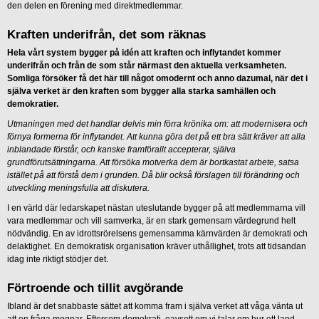
den delen en förening med direktmedlemmar.
Kraften underifrån, det som räknas
Hela vårt system bygger på idén att kraften och inflytandet kommer
underifrån och från de som står närmast den aktuella verksamheten.
Somliga försöker få det här till något omodernt och anno dazumal, när det i
själva verket är den kraften som bygger alla starka samhällen och
demokratier.
Utmaningen med det handlar delvis min förra krönika om: att modernisera och
förnya formerna för inflytandet. Att kunna göra det på ett bra sätt kräver att alla
inblandade förstår, och kanske framförallt accepterar, själva
grundförutsättningarna. Att försöka motverka dem är bortkastat arbete, satsa
istället på att förstå dem i grunden. Då blir också förslagen till förändring och
utveckling meningsfulla att diskutera.
I en värld där ledarskapet nästan uteslutande bygger på att medlemmarna vill
vara medlemmar och vill samverka, är en stark gemensam värdegrund helt
nödvändig. En av idrottsrörelsens gemensamma kärnvärden är demokrati och
delaktighet. En demokratisk organisation kräver uthållighet, trots att tidsandan
idag inte riktigt stödjer det.
Förtroende och tillit avgörande
Ibland är det snabbaste sättet att komma fram i själva verket att våga vänta ut