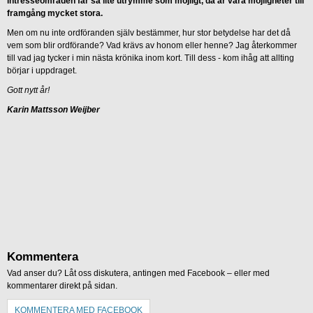
intresseområden får så lite utrymme som möjligt, då är våra möjligheter till
framgång mycket stora.
Men om nu inte ordföranden själv bestämmer, hur stor betydelse har det då
vem som blir ordförande? Vad krävs av honom eller henne? Jag återkommer
till vad jag tycker i min nästa krönika inom kort. Till dess - kom ihåg att allting
börjar i uppdraget.
Gott nytt år!
Karin Mattsson Weijber
Kommentera
Vad anser du? Låt oss diskutera, antingen med Facebook – eller med
kommentarer direkt på sidan.
KOMMENTERA MED FACEBOOK