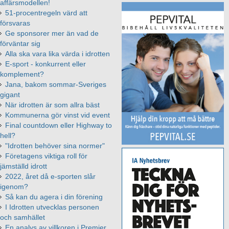
affärsmodellen!
51-procentregeln värd att
försvaras
Ge sponsorer mer än vad de
förväntar sig
Alla ska vara lika värda i idrotten
E-sport - konkurrent eller
komplement?
Jana, bakom sommar-Sveriges
gigant
När idrotten är som allra bäst
Kommunerna gör vinst vid event
Final countdown eller Highway to
hell?
"Idrotten behöver sina normer"
Företagens viktiga roll för
jämställd idrott
2022, året då e-sporten slår
igenom?
Så kan du agera i din förening
I Idrotten utvecklas personen
och samhället
En analys av villkoren i Premier