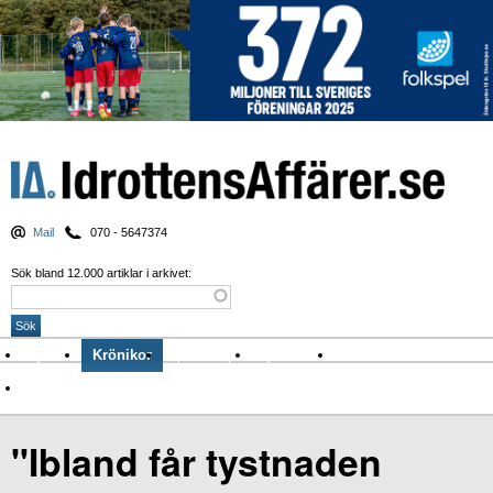
Mail
070 - 5647374
Sök bland 12.000 artiklar i arkivet:
Nyheter
Krönikor
Sport & spel
Nyhetsbrev
Arkiv
Om Idrottens Affärer
"Ibland får tystnaden