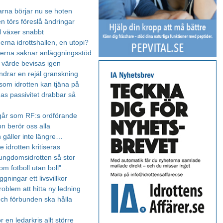
barna börjar nu se hoten
n törs föreslå ändringar
ll växer snabbt
rna idrottshallen, en utopi?
rna saknar anläggningsstöd
s värde bevisas igen
ndrar en rejäl granskning
 som idrotten kan tjäna på
nas passivitet drabbar så
går som RF:s ordförande
on berör oss alla
 gäller inte längre…
te idrotten kritiseras
ungdomsidrotten så stor
om fotboll utan boll"...
gningar ett livsvillkor
roblem att hitta ny ledning
ch förbunden ska hålla
r en ledarkris allt större