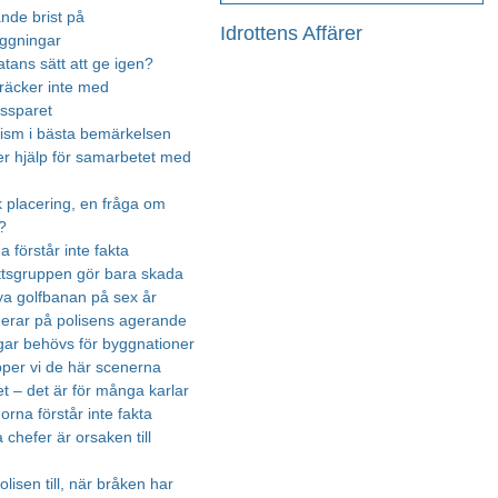
nde brist på
Idrottens Affärer
äggningar
atans sätt att ge igen?
räcker inte med
essparet
urism i bästa bemärkelsen
r hjälp för samarbetet med
k placering, en fråga om
?
na förstår inte fakta
ttsgruppen gör bara skada
ya golfbanan på sex år
gerar på polisens agerande
ar behövs för byggnationer
ipper vi de här scenerna
t – det är för många karlar
rna förstår inte fakta
chefer är orsaken till
olisen till, när bråken har