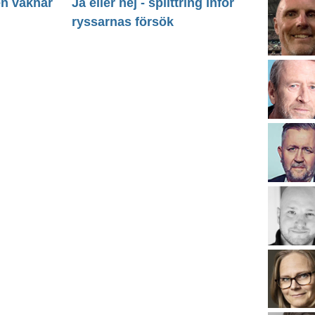
en vaknar
Ja eller nej - splittring inför
ryssarnas försök