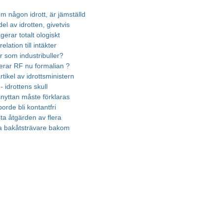
m någon idrott, är jämställd
el av idrotten, givetvis
gerar totalt ologiskt
elation till intäkter
r som industribuller?
erar RF nu formalian ?
rtikel av idrottsministern
 - idrottens skull
nyttan måste förklaras
borde bli kontantfri
ta åtgärden av flera
a bakåtsträvare bakom