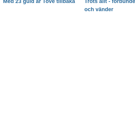
Med 23 guld är Tove tillbaka
Trots allt - förbund
och vänder