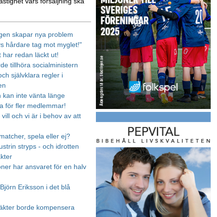
astighet vars försäljning ska
gen skapar nya problem
vs hårdare tag mot myglet!"
 har redan läckt ut!
rde tillhöra socialministern
ch självklara regler i
en
n kan inte vänta länge
 för fler medlemmar!
 vill och vi är i behov av att
matcher, spela eller ej?
strin stryps - och idrotten
äkter
oner har ansvaret för en halv
Björn Eriksson i det blå
täkter borde kompensera