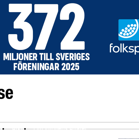
ev
Arkiv
Om Idrottens Affärer