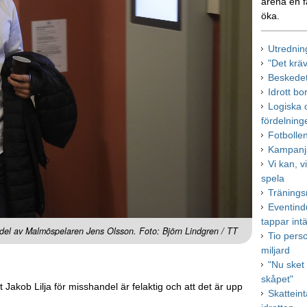
arena en f
öka.
Utrednin
"Det krä
Beskedet
Idrott bo
Logiska o
fördelning
Fotbolle
Kampanja
Vi kan, vi
spela
Tränings
Eventindu
tappar int
ndel av Malmöspelaren Jens Olsson. Foto: Björn Lindgren / TT
Tio pers
miljard
"Nu sket 
skåpet"
Jakob Lilja för misshandel är felaktig och att det är upp
Skattein