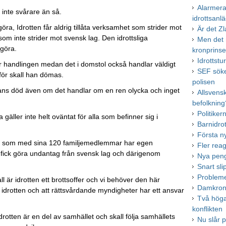
Alarmera
 inte svårare än så.
idrottsanl
ra, Idrotten får aldrig tillåta verksamhet som strider mot
Är det Zl
m inte strider mot svensk lag. Den idrottsliga
Men det 
 göra.
kronprins
Idrottst
för handlingen medan det i domstol också handlar väldigt
SEF söke
för skall han dömas.
polisen
annans död även om det handlar om en ren olycka och inget
Allsvens
befolkning
Politiker
 gäller inte helt oväntat för alla som befinner sig i
Barnidro
Första n
ed som med sina 120 familjemedlemmar har egen
Fler rea
ten fick göra undantag från svensk lag och därigenom
Nya peng
Snart sl
Probleme
ll är idrotten ett brottsoffer och vi behöver den här
Damkrono
m idrotten och att rättsvårdande myndigheter har ett ansvar
Två höga 
konflikten
rotten är en del av samhället och skall följa samhällets
Nu slår p