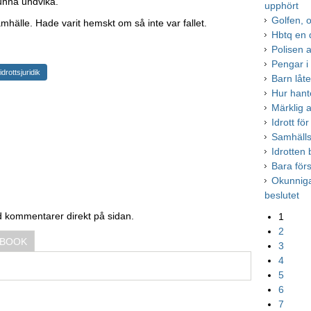
kunna undvika.
upphört
Golfen, o
amhälle. Hade varit hemskt om så inte var fallet.
Hbtq en d
Polisen a
Pengar i r
idrottsjuridik
Barn låte
Hur hant
Märklig a
Idrott för
Samhälls
Idrotten 
Bara förs
Okunnig
beslutet
d kommentarer direkt på sidan.
1
2
EBOOK
3
4
5
6
7