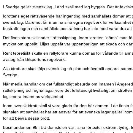
I Sverige gäller svensk lag. Land skall med lag byggas. Det är faktiskt
Idrottens eget rättsväsende har ingenting med samhällets domar att gö
svensk lag. Däremot får man ha sina egna regelverk för verksamhet so
bestraffningen och samhällets bestraffning har inte med varandra att
Det finns stora skillnader i rättsskipning. Inom idrotten ”döms” man 
mycket om uppsåt. Liljas uppsåt var uppenbarligen att skada och där
Rent teoretiskt skulle en rallyförare kunna dömas för vållande till 
avsteg från Bilsportens regelverk.
Alla idrottare skall följa svensk lag på plan och överallt annars, samma
Sverige.
När media handlar om det fullständigt absurda om Imamen i Anger
rättskipning och egna lagar vore det fullständigt livsfarligt om idrot
legitimera Imamens verksamhet.
Inom svensk idrott skall vi vara glada för den här domen. I de flesta fa
signalen att samhället har ett ansvar för att svenska lagar gäller ino
för att beivra dessa brott.
Bosmandomen 95 i EU domstolen var i sina förtexter extremt tydlig. Id