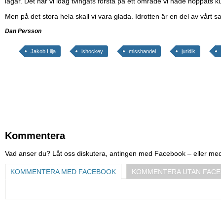
lagar. Det har vi idag tvingats förstå på ett område vi hade hoppats 
Men på det stora hela skall vi vara glada. Idrotten är en del av vårt s
Dan Persson
Jakob Lilja
ishockey
misshandel
juridik
Kommentera
Vad anser du? Låt oss diskutera, antingen med Facebook – eller me
KOMMENTERA MED FACEBOOK
KOMMENTERA UTAN FAC