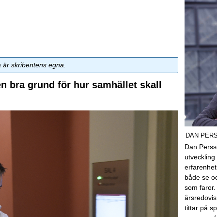
a är skribentens egna.
en bra grund för hur samhället skall
DAN PER
Dan Perss
utveckling 
erfarenhe
både se o
som faror.
årsredovis
tittar på 