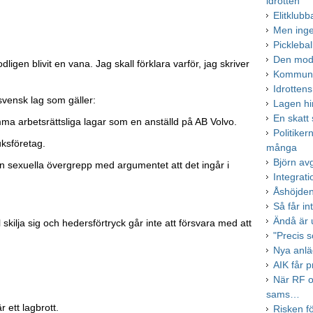
idrotten
Elitklub
Men inge
Pickleba
Den mode
dligen blivit en vana. Jag skall förklara varför, jag skriver
Kommune
Idrotten
 svensk lag som gäller:
Lagen hi
En skatt
mma arbetsrättsliga lagar som en anställd på AB Volvo.
Politiker
uksföretag.
många
Björn av
från sexuella övergrepp med argumentet att det ingår i
Integrati
Åshöjden
Så får in
Ändå är 
l skilja sig och hedersförtryck går inte att försvara med att
"Precis s
Nya anläg
AIK får p
När RF o
sams…
 ett lagbrott.
Risken fö