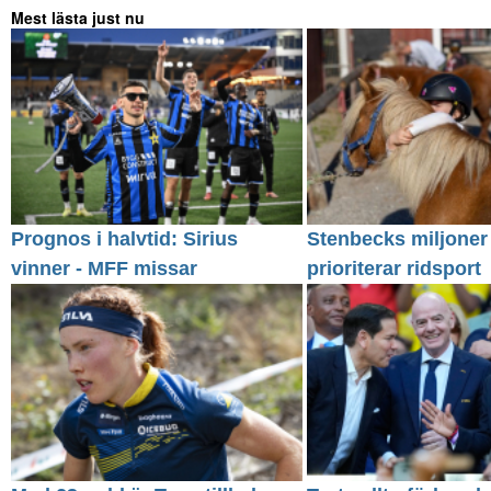
Mest lästa just nu
Prognos i halvtid: Sirius
Stenbecks miljoner
vinner - MFF missar
prioriterar ridsport