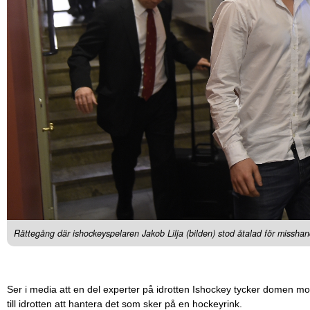
Rättegång där ishockeyspelaren Jakob Lilja (bilden) stod åtalad för missha
Ser i media att en del experter på idrotten Ishockey tycker domen mot 
till idrotten att hantera det som sker på en hockeyrink.