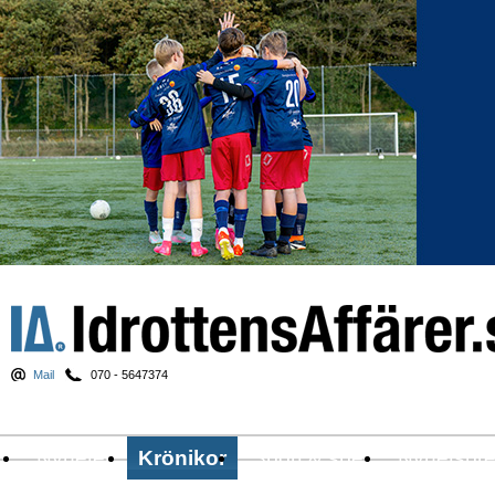
Mail
070 - 5647374
Nyheter
Krönikor
Sport & spel
Nyhetsbr