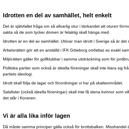
Idrotten en del av samhället, helt enkelt
Det är självfallet fråga om så allvarlig otur i tänkandet att oturen förmo
sakta så de som tycker domen är felaktig skall hänga med.
Idrotten är en del av samhället. Utövar man idrott i Sverige så är det
Arbetsrätten gör att en anställd i IFK Göteborg omfattas av exakt sa
Miljörätten gäller för golfklubbar i samma utsträckning som för jordbr
Politiska partier som också är ideella föreningar skall inte klara sig 
partiets ideologi.
Idrott skall följa de lagar och förordningar vi har på skatteområdet.
Salafister (också ideella föreningar) skall inte få stena kvinnor som vil
det står i Koranen.
Vi är alla lika inför lagen
Då måste samma principer gälla också för brottsbalken. Misshandel är