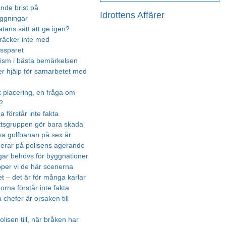
nde brist på
Idrottens Affärer
äggningar
atans sätt att ge igen?
räcker inte med
essparet
urism i bästa bemärkelsen
r hjälp för samarbetet med
k placering, en fråga om
?
na förstår inte fakta
ttsgruppen gör bara skada
ya golfbanan på sex år
gerar på polisens agerande
ar behövs för byggnationer
ipper vi de här scenerna
t – det är för många karlar
rna förstår inte fakta
chefer är orsaken till
olisen till, när bråken har