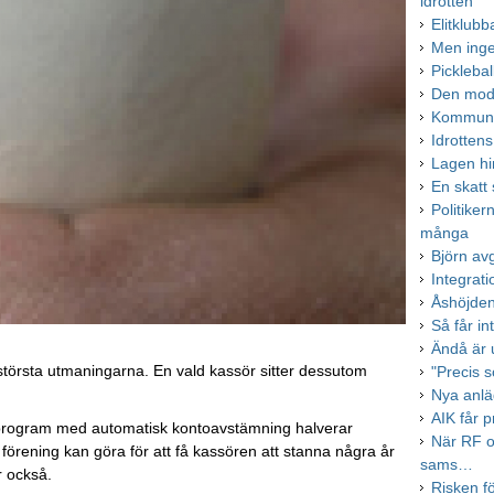
idrotten
Elitklub
Men inge
Pickleba
Den mode
Kommune
Idrotten
Lagen hi
En skatt
Politiker
många
Björn av
Integrati
Åshöjden
Så får in
Ändå är 
e största utmaningarna. En vald kassör sitter dessutom
"Precis s
Nya anläg
AIK får p
program med automatisk kontoavstämning halverar
När RF o
 förening kan göra för att få kassören att stanna några år
sams…
r också.
Risken fö