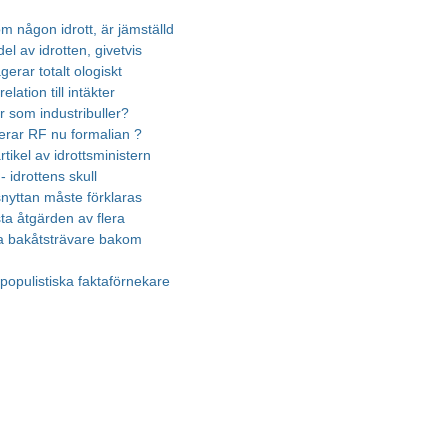
m någon idrott, är jämställd
el av idrotten, givetvis
gerar totalt ologiskt
elation till intäkter
r som industribuller?
erar RF nu formalian ?
rtikel av idrottsministern
 - idrottens skull
nyttan måste förklaras
ta åtgärden av flera
a bakåtsträvare bakom
populistiska faktaförnekare