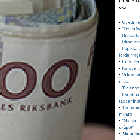
arena en f
öka.
Utrednin
"Det krä
Beskedet
Idrott bo
Logiska o
fördelning
Fotbolle
Kampanja
Vi kan, vi
spela
Tränings
Eventindu
tappar int
Tio pers
miljard
"Nu sket 
skåpet"
Skattein