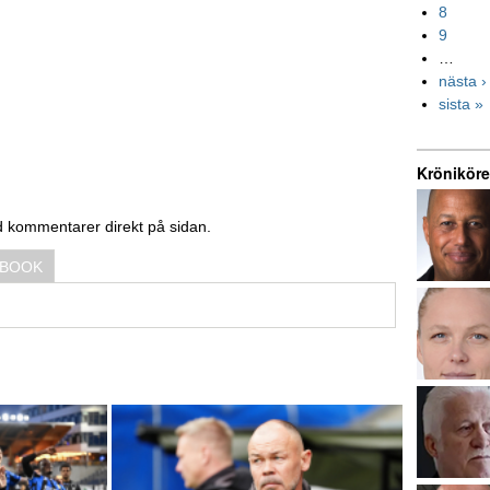
8
9
…
nästa ›
sista »
Kröniköre
d kommentarer direkt på sidan.
EBOOK