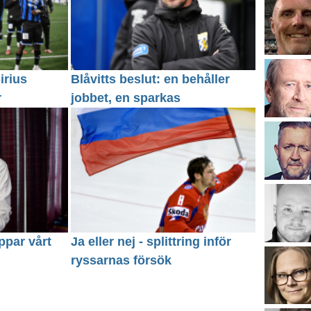
irius
Blåvitts beslut: en behåller
r
jobbet, en sparkas
ppar vårt
Ja eller nej - splittring inför
ryssarnas försök