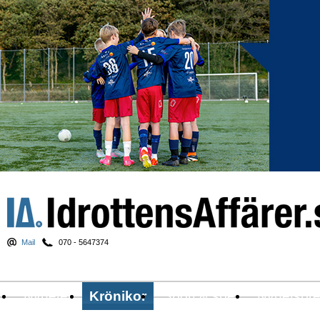
Mail
070 - 5647374
Nyheter
Krönikor
Sport & spel
Nyhetsbr