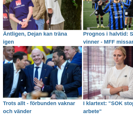
Äntligen, Dejan kan träna
Prognos i halvtid: S
igen
vinner - MFF missa
Trots allt - förbunden vaknar
I klartext: "SOK sto
och vänder
arbete"