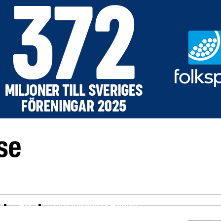
ev
Arkiv
Om Idrottens Affärer