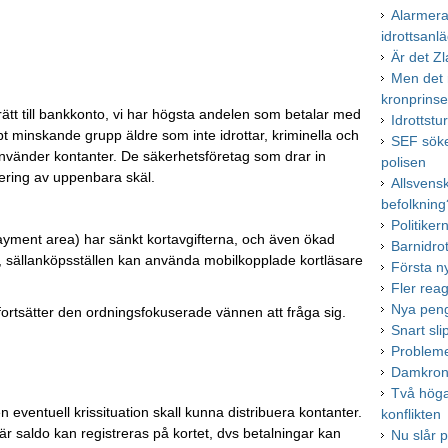
Alarmera
idrottsanl
Är det Zl
Men det 
kronprins
rätt till bankkonto, vi har högsta andelen som betalar med
Idrottst
 minskande grupp äldre som inte idrottar, kriminella och
SEF söke
nvänder kontanter. De säkerhetsföretag som drar in
polisen
tering av uppenbara skäl.
Allsvens
befolkning
Politiker
Payment area) har sänkt kortavgifterna, och även ökad
Barnidro
r, sällanköpsställen kan använda mobilkopplade kortläsare
Första n
Fler rea
Nya peng
r fortsätter den ordningsfokuserade vännen att fråga sig.
Snart sl
Probleme
Damkrono
Två höga 
en eventuell krissituation skall kunna distribuera kontanter.
konflikten
där saldo kan registreras på kortet, dvs betalningar kan
Nu slår p