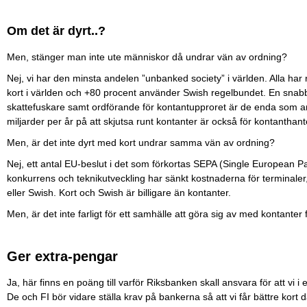
Om det är dyrt..?
Men, stänger man inte ute människor då undrar vän av ordning?
Nej, vi har den minsta andelen ”unbanked society” i världen. Alla har 
kort i världen och +80 procent använder Swish regelbundet. En snabbt
skattefuskare samt ordförande för kontantupproret är de enda som a
miljarder per år på att skjutsa runt kontanter är också för kontanthan
Men, är det inte dyrt med kort undrar samma vän av ordning?
Nej, ett antal EU-beslut i det som förkortas SEPA (Single European 
konkurrens och teknikutveckling har sänkt kostnaderna för terminale
eller Swish. Kort och Swish är billigare än kontanter.
Men, är det inte farligt för ett samhälle att göra sig av med kontante
Ger extra-pengar
Ja, här finns en poäng till varför Riksbanken skall ansvara för att vi i 
De och FI bör vidare ställa krav på bankerna så att vi får bättre kort 