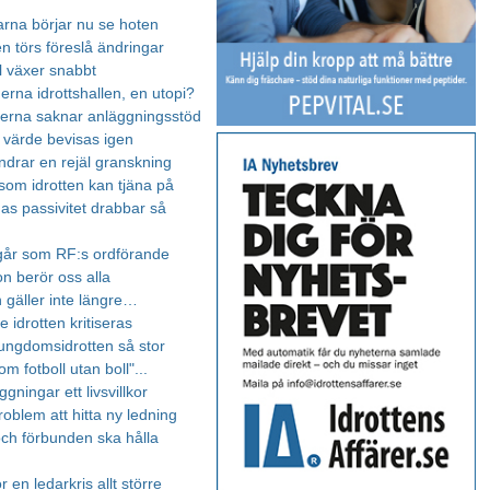
barna börjar nu se hoten
n törs föreslå ändringar
ll växer snabbt
rna idrottshallen, en utopi?
rna saknar anläggningsstöd
s värde bevisas igen
ndrar en rejäl granskning
 som idrotten kan tjäna på
nas passivitet drabbar så
går som RF:s ordförande
on berör oss alla
 gäller inte längre…
te idrotten kritiseras
ungdomsidrotten så stor
om fotboll utan boll"...
gningar ett livsvillkor
roblem att hitta ny ledning
ch förbunden ska hålla
r en ledarkris allt större