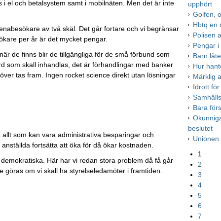
 i el och betalsystem samt i mobilnäten. Men det är inte
upphört
Golfen, o
Hbtq en d
arenabesökare av två skäl. Det går fortare och vi begränsar
Polisen a
ökare per år är det mycket pengar.
Pengar i r
r de finns blir de tillgängliga för de små förbund som
Barn låte
rd som skall inhandlas, det är förhandlingar med banker
Hur hant
över tas fram. Ingen rocket science direkt utan lösningar
Märklig a
Idrott för
Samhälls
Bara förs
Okunnig
beslutet
å allt som kan vara administrativa besparingar och
Unionen 
 anställda fortsätta att öka för då ökar kostnaden.
1
är demokratiska. Här har vi redan stora problem då få går
2
 göras om vi skall ha styrelseledamöter i framtiden.
3
4
5
6
7