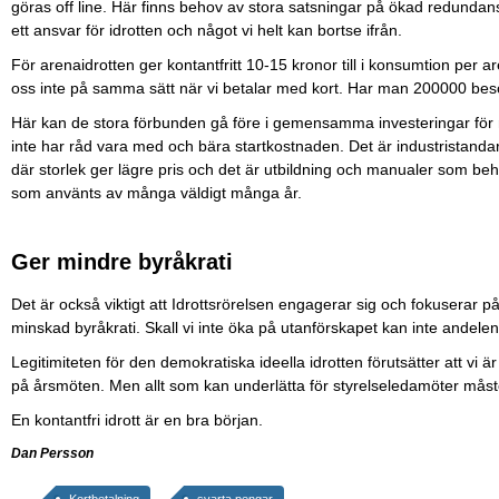
göras off line. Här finns behov av stora satsningar på ökad redundans
ett ansvar för idrotten och något vi helt kan bortse ifrån.
För arenaidrotten ger kontantfritt 10-15 kronor till i konsumtion per 
oss inte på samma sätt när vi betalar med kort. Har man 200000 bes
Här kan de stora förbunden gå före i gemensamma investeringar för nä
inte har råd vara med och bära startkostnaden. Det är industristanda
där storlek ger lägre pris och det är utbildning och manualer som beh
som använts av många väldigt många år.
Ger mindre byråkrati
Det är också viktigt att Idrottsrörelsen engagerar sig och fokuserar p
minskad byråkrati. Skall vi inte öka på utanförskapet kan inte andelen
Legitimiteten för den demokratiska ideella idrotten förutsätter att vi 
på årsmöten. Men allt som kan underlätta för styrelseledamöter måste
En kontantfri idrott är en bra början.
Dan Persson