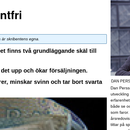
ntfri
a är skribentens egna.
Det finns två grundläggande skäl till
 det upp och ökar försäljningen.
er, minskar svinn och tar bort svarta
DAN PER
Dan Perss
utveckling 
erfarenhe
både se o
som faror.
årsredovis
tittar på 