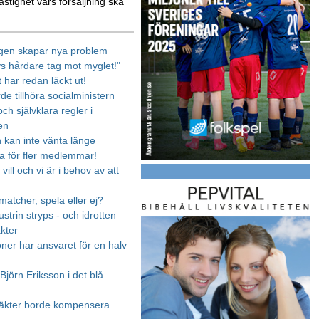
astighet vars försäljning ska
gen skapar nya problem
vs hårdare tag mot myglet!"
 har redan läckt ut!
rde tillhöra socialministern
ch självklara regler i
en
n kan inte vänta länge
 för fler medlemmar!
 vill och vi är i behov av att
matcher, spela eller ej?
strin stryps - och idrotten
äkter
oner har ansvaret för en halv
Björn Eriksson i det blå
täkter borde kompensera