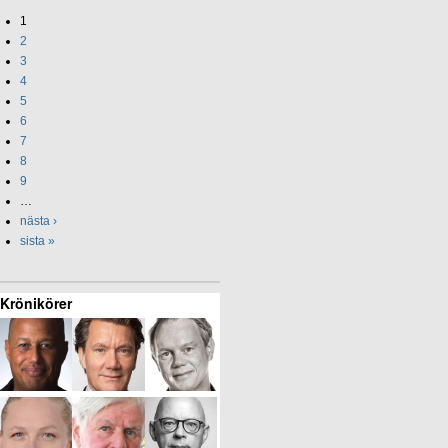
1
2
3
4
5
6
7
8
9
…
nästa ›
sista »
Krönikörer