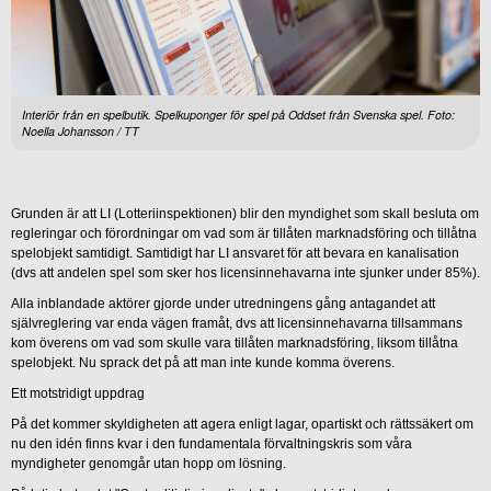
Interiör från en spelbutik. Spelkuponger för spel på Oddset från Svenska spel. Foto:
Noella Johansson / TT
Grunden är att LI (Lotteriinspektionen) blir den myndighet som skall besluta om
regleringar och förordningar om vad som är tillåten marknadsföring och tillåtna
spelobjekt samtidigt. Samtidigt har LI ansvaret för att bevara en kanalisation
(dvs att andelen spel som sker hos licensinnehavarna inte sjunker under 85%).
Alla inblandade aktörer gjorde under utredningens gång antagandet att
självreglering var enda vägen framåt, dvs att licensinnehavarna tillsammans
kom överens om vad som skulle vara tillåten marknadsföring, liksom tillåtna
spelobjekt. Nu sprack det på att man inte kunde komma överens.
Ett motstridigt uppdrag
På det kommer skyldigheten att agera enligt lagar, opartiskt och rättssäkert om
nu den idén finns kvar i den fundamentala förvaltningskris som våra
myndigheter genomgår utan hopp om lösning.