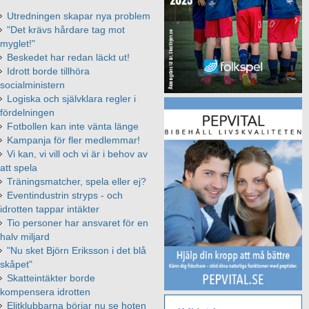
Utredningen skapar nya problem
"Det krävs hårdare tag mot
myglet!"
Beskedet har redan läckt ut!
Idrott borde tillhöra
socialministern
Logiska och självklara regler i
fördelningen
Fotbollen kan inte vänta länge
Kampanja för fler medlemmar!
Vi kan, vi vill och vi är i behov av
att spela
Träningsmatcher, spela eller ej?
Eventindustrin stryps - och
idrotten tappar intäkter
Tio personer har ansvaret för en
halv miljard
"Nu sket Björn Eriksson i det blå
skåpet"
Skatteintäkter borde
kompensera idrotten
Elitklubbarna börjar nu se hoten