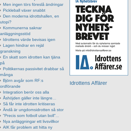
Men ingen törs föreslå ändringar
Pickleball växer snabbt
Den moderna idrottshallen, en
utopi?
Kommunerna saknar
anläggningsstöd
Idrottens värde bevisas igen
Lagen hindrar en rejäl
granskning
En skatt som idrotten kan tjäna
på
Politikernas passivitet drabbar så
många
Björn avgår som RF:s
Idrottens Affärer
ordförande
Integration berör oss alla
Åshöjden gäller inte längre…
Så får inte idrotten kritiseras
Ändå är ungdomsidrotten så stor
"Precis som fotboll utan boll"...
Nya anläggningar ett livsvillkor
AIK får problem att hitta ny