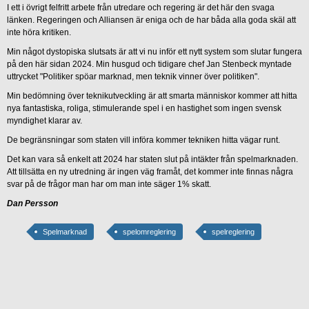
I ett i övrigt felfritt arbete från utredare och regering är det här den svaga
länken. Regeringen och Alliansen är eniga och de har båda alla goda skäl att
inte höra kritiken.
Min något dystopiska slutsats är att vi nu inför ett nytt system som slutar fungera
på den här sidan 2024. Min husgud och tidigare chef Jan Stenbeck myntade
uttrycket "Politiker spöar marknad, men teknik vinner över politiken".
Min bedömning över teknikutveckling är att smarta människor kommer att hitta
nya fantastiska, roliga, stimulerande spel i en hastighet som ingen svensk
myndighet klarar av.
De begränsningar som staten vill införa kommer tekniken hitta vägar runt.
Det kan vara så enkelt att 2024 har staten slut på intäkter från spelmarknaden.
Att tillsätta en ny utredning är ingen väg framåt, det kommer inte finnas några
svar på de frågor man har om man inte säger 1% skatt.
Dan Persson
Spelmarknad
spelomreglering
spelreglering