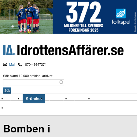
Mail
070 - 5647374
Sök bland 12.000 artiklar i arkivet:
Nyheter
Krönikor
Sport & spel
Nyhetsbrev
Arkiv
Om Idrottens Affärer
Bomben i