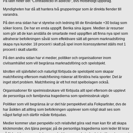
På latin heter det "Contraditictio in adiecto", dvs motstridigt uppdrag.
Myndigheten har då att hantera två grupperingar som är direkta fiender till
varandra.
På den ena sidan har vi styrelse och ledning till de förväntade +30 bolag som
söker licens. De har en enda uppgift. Berika sina ägare. Medlen är resurser
som gör att de kan anställa de smartaste med uppgiften att finna nya spel som
attraherar befolkningen såväl som effektivare sätt att genom marknadsföring
skapa nya kunder. 18 procent i skatt på spel inom licenssystemet ställs mot 1
procent i skatt utanför.
På den andra sidan har vi medier, politiker och organisationer inom
civilsamhället som vill begränsa marknadsföring och spelobjekt.
Idrotten vill självfallet och naturligt förbjuda de spelobjekt som skapar
matchfixning eftersom matchfixning riskerar att förstöra hela sporter. Det är
inget stort problem. Matchfixning är ett hot mot spelbolagen också.
Organisationer för spelmissbrukare vill förbjuda allt spel eftersom de upplevt
de personliga och familjevisa tragedierna som spelmissbruk utgör.
Politiker som vill begränsa är ur det här perspektivet alla Folkpartister, dvs de
har åsikten att allting som befolkningen upplever som roligt skall ses som
något farligt och därför måste förbjudas.
Medier kommer utan perspektiv och relativitet göra vad man kan för att skapa
klickmonster, dvs tjäna pengar, på de personliga tragedierna som leder till krav