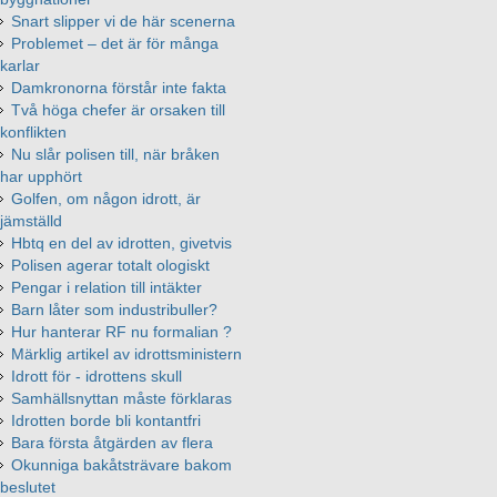
Snart slipper vi de här scenerna
Problemet – det är för många
karlar
Damkronorna förstår inte fakta
Två höga chefer är orsaken till
konflikten
Nu slår polisen till, när bråken
har upphört
Golfen, om någon idrott, är
jämställd
Hbtq en del av idrotten, givetvis
Polisen agerar totalt ologiskt
Pengar i relation till intäkter
Barn låter som industribuller?
Hur hanterar RF nu formalian ?
Märklig artikel av idrottsministern
Idrott för - idrottens skull
Samhällsnyttan måste förklaras
Idrotten borde bli kontantfri
Bara första åtgärden av flera
Okunniga bakåtsträvare bakom
beslutet