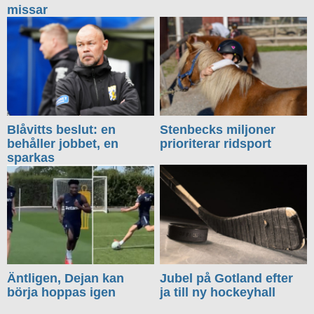
missar
Blåvitts beslut: en
Stenbecks miljoner
behåller jobbet, en
prioriterar ridsport
sparkas
Äntligen, Dejan kan
Jubel på Gotland efter
börja hoppas igen
ja till ny hockeyhall