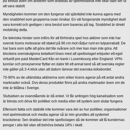
på förbud även om andelen som drabbas av spelmissbruk inte ökar utan ser ut
att vara stabilt.
Myndigheten kommer om den fungerar väl självfallet inte kunna agera med
den snabbhet som grupperna ovan önskar. En väl fungerande myndighet skall
vara korrekt och gedigen i sina beslut som baseras på lag. Snabbhet är direkt
motstridig detta.
De tekniska hinder som införs för att förhindra spel hos aktörer som inte har
svensk licens motsvarar ett staket på 90 cm mot rådjur runt en tulpanrabatt. De
har bara som syfte att göra det lite svårare och mer kan man inte göra. Att
blockera svenskutgivna betalkort löses med att spelbolaget erbjuder ett eget
virtuellt pre paid MasterCard från en bank i Luxembourg eller England. VPN-
tunnlar och proxyservrar flyttar en dator till ett annat land så att svenska regler
inte gäller på 3-4 klick utan att datorn lämnar det svenska köksbordet.
70-90% av de utländska aktörerna som söker licens agerar på ett antal andra
marknader också. Dvs deras produkter finns på andra marknader även om de
inte är tillåtna i Sverige.
Slutsatsen av ovanstående är då enkel. Vi får antingen hög kanalisation som
är blinda och döva för politiker och media eller ett system som slutar fungera.
Eftersom fakta och statistik inte kommer vara del av hur politiker, organisationer
mot spelmissbruk och media agerar så är min grundtes att systemet
krackelerar. Sen drabbar det inte spelbolagen då de kommer att få kundernas
pengar i alla fall utan att behöva betala 18% i skatt.