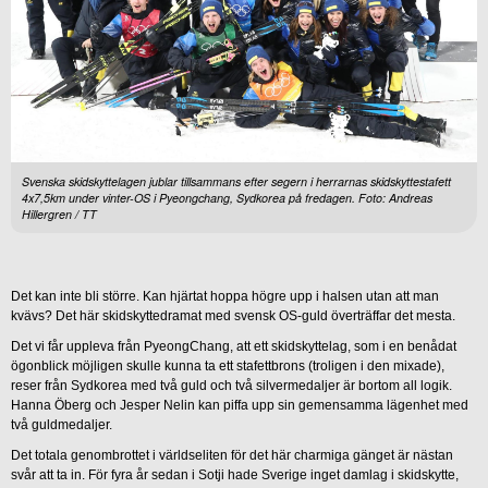
Svenska skidskyttelagen jublar tillsammans efter segern i herrarnas skidskyttestafett
4x7,5km under vinter-OS i Pyeongchang, Sydkorea på fredagen. Foto: Andreas
Hillergren / TT
Det kan inte bli större. Kan hjärtat hoppa högre upp i halsen utan att man
kvävs? Det här skidskyttedramat med svensk OS-guld överträffar det mesta.
Det vi får uppleva från PyeongChang, att ett skidskyttelag, som i en benådat
ögonblick möjligen skulle kunna ta ett stafettbrons (troligen i den mixade),
reser från Sydkorea med två guld och två silvermedaljer är bortom all logik.
Hanna Öberg och Jesper Nelin kan piffa upp sin gemensamma lägenhet med
två guldmedaljer.
Det totala genombrottet i världseliten för det här charmiga gänget är nästan
svår att ta in. För fyra år sedan i Sotji hade Sverige inget damlag i skidskytte,