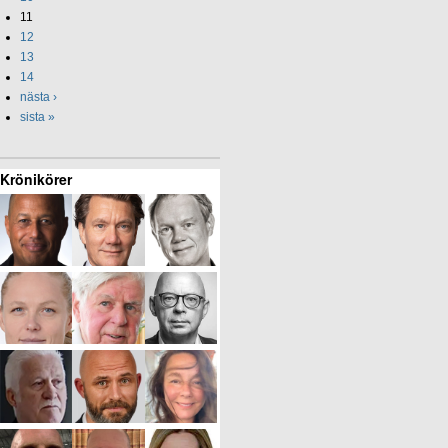
11
12
13
14
nästa ›
sista »
Krönikörer