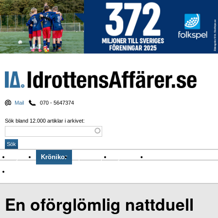
Mail
070 - 5647374
Sök bland 12.000 artiklar i arkivet:
Nyheter
Krönikor
Sport & spel
Nyhetsbrev
Arkiv
Om Idrottens Affärer
En oförglömlig nattduell