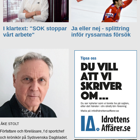
I klartext: "SOK stoppar
Ja eller nej - splittring
vårt arbete"
inför ryssarnas försök
ÅKE STOLT
Författare och föreläsare, f d sportchef
och krönikör på Sydsvenska Dagbladet.