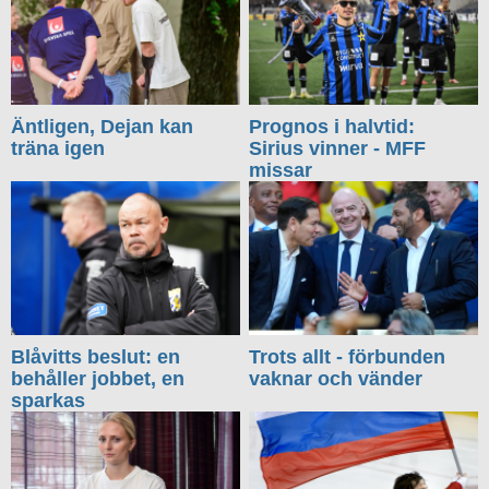
Äntligen, Dejan kan
Prognos i halvtid:
träna igen
Sirius vinner - MFF
missar
Blåvitts beslut: en
Trots allt - förbunden
behåller jobbet, en
vaknar och vänder
sparkas