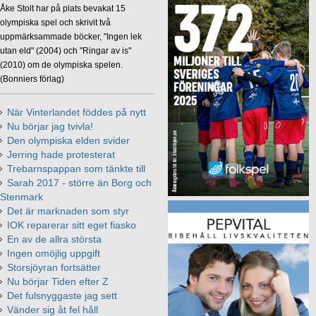
Åke Stolt har på plats bevakat 15
olympiska spel och skrivit två
uppmärksammade böcker, "Ingen lek
utan eld" (2004) och "Ringar av is"
(2010) om de olympiska spelen.
(Bonniers förlag)
När Vinterlandet föddes på nytt
Nu börjar jag tvivla!
Den olympiska elden svider
Jerring hade protesterat
Trebarnspappan som tänkte till
Sarah 2017 - större än Borg och
Stenmark
Det är marknaden som styr
IOK reparerar sitt eget fiasko
En av de allra största
Ingen omöjlig uppgift
Storsjöyran fortsätter
Nu börjar Tiden efter Z
Det fulsnyggaste jag sett
Vänder sig åt fel håll