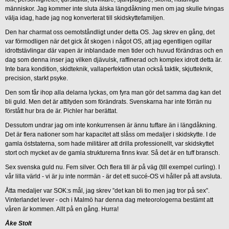
människor. Jag kommer inte sluta älska längdåkning men om jag skulle tvingas
välja idag, hade jag nog konverterat till skidskyttefamiljen.
Den har charmat oss oemotståndligt under detta OS. Jag skrev en gång, det
var förmodligen när det gick åt skogen i något OS, att jag egentligen ogillar
idrottstävlingar där vapen är inblandade men tider och huvud förändras och en
dag som denna inser jag vilken djävulsk, raffinerad och komplex idrott detta är.
Inte bara kondition, skidteknik, vallaperfektion utan också taktik, skjutteknik,
precision, starkt psyke.
Den som får ihop alla delarna lyckas, om fyra man gör det samma dag kan det
bli guld. Men det är attityden som förändrats. Svenskarna har inte förrän nu
förstått hur bra de är. Pichler har berättat.
Dessutom undrar jag om inte konkurrensen är ännu tuffare än i längdåkning.
Det är flera nationer som har kapacitet att slåss om medaljer i skidskytte. I de
gamla öststaterna, som hade militärer att drilla professionellt, var skidskyttet
stort och mycket av de gamla strukturerna finns kvar. Så det är en tuff bransch.
Sex svenska guld nu. Fem silver. Och flera till är på väg (till exempel curling). I
vår lilla värld - vi är ju inte norrmän - är det ett succé-OS vi håller på att avsluta.
Åtta medaljer var SOK:s mål, jag skrev ”det kan bli tio men jag tror på sex”.
Vinterlandet lever - och i Malmö har denna dag meteorologerna bestämt att
våren är kommen. Allt på en gång. Hurra!
Åke Stolt