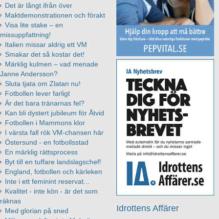
Det är långt ifrån över
Maktdemonstrationen och förakt
Visa lite stake – en
missuppfattning!
Italien missar aldrig ett VM
Smakar det så kostar det!
Märklig kulmen – vad menade
Janne Andersson?
Sluta tjata om Zlatan nu!
Fotbollen lever farligt
Är det bara tränarnas fel?
Kan bli dystert jubileum för Åtvid
Fotbollen i Mammons klor
I värsta fall rök VM-chansen här
Östersund - en fotbollsstad
En märklig rättsprocess
Byt till en tuffare landslagschef!
England, fotbollen och kärleken
Inte i ett feminint reservat...
Kvalitet - inte kön - är det som
räknas
Idrottens Affärer
Med glorian på sned