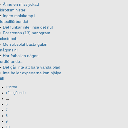
Ännu en misslyckad
idrottsminister
Ingen maktkamp i
fotbollförbundet
Det funkar inte, inse det nu!
För tretton (13) nanogram
clostebol...
Men absolut bästa galan
någonsin!
Har fotbollen någon
ordförande...
Det går inte att bara vända blad
Inte heller experterna kan hjälpa
till
« första
‹ föregående
…
6
7
8
9
10