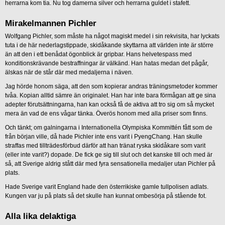
herrarna kom tia. Nu tog damerna silver och herrarna guldet i stafett.
Mirakelmannen Pichler
Wolfgang Pichler, som måste ha något magiskt medel i sin rekvisita, har lyckats
tuta i de här nederlagstippade, skidåkande skyttarna att världen inte är större
än att den i ett benådat ögonblick är gripbar. Hans helvetespass med
konditionskrävande bestraffningar är välkänd. Han hatas medan det pågår,
älskas när de står där med medaljerna i näven.
Jag hörde honom säga, att den som kopierar andras träningsmetoder kommer
tvåa. Kopian alltid sämre än originalet. Han har inte bara förmågan att ge sina
adepter förutsättningarna, han kan också få de aktiva att tro sig om så mycket
mera än vad de ens vågar tänka. Överös honom med alla priser som finns.
Och tänkt; om galningarna i Internationella Olympiska Kommittén fått som de
från början ville, då hade Pichler inte ens varit i PyengChang. Han skulle
straffas med tillträdesförbud därför att han tränat ryska skidåkare som varit
(eller inte varit?) dopade. De fick ge sig till slut och det kanske till och med är
så, att Sverige aldrig stått där med fyra sensationella medaljer utan Pichler på
plats.
Hade Sverige varit England hade den österrikiske gamle tullpolisen adlats.
Kungen var ju på plats så det skulle han kunnat ombesörja på stående fot.
Alla lika delaktiga