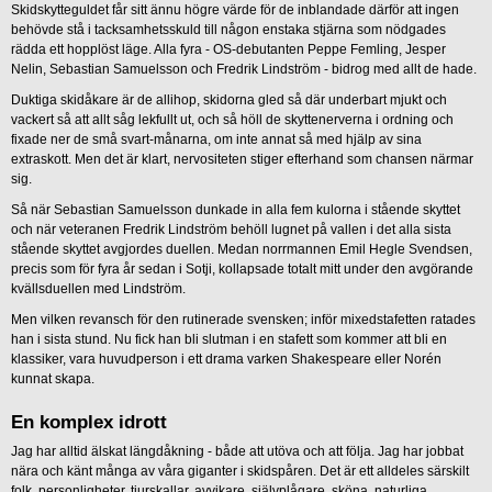
Skidskytteguldet får sitt ännu högre värde för de inblandade därför att ingen
behövde stå i tacksamhetsskuld till någon enstaka stjärna som nödgades
rädda ett hopplöst läge. Alla fyra - OS-debutanten Peppe Femling, Jesper
Nelin, Sebastian Samuelsson och Fredrik Lindström - bidrog med allt de hade.
Duktiga skidåkare är de allihop, skidorna gled så där underbart mjukt och
vackert så att allt såg lekfullt ut, och så höll de skyttenerverna i ordning och
fixade ner de små svart-månarna, om inte annat så med hjälp av sina
extraskott. Men det är klart, nervositeten stiger efterhand som chansen närmar
sig.
Så när Sebastian Samuelsson dunkade in alla fem kulorna i stående skyttet
och när veteranen Fredrik Lindström behöll lugnet på vallen i det alla sista
stående skyttet avgjordes duellen. Medan norrmannen Emil Hegle Svendsen,
precis som för fyra år sedan i Sotji, kollapsade totalt mitt under den avgörande
kvällsduellen med Lindström.
Men vilken revansch för den rutinerade svensken; inför mixedstafetten ratades
han i sista stund. Nu fick han bli slutman i en stafett som kommer att bli en
klassiker, vara huvudperson i ett drama varken Shakespeare eller Norén
kunnat skapa.
En komplex idrott
Jag har alltid älskat längdåkning - både att utöva och att följa. Jag har jobbat
nära och känt många av våra giganter i skidspåren. Det är ett alldeles särskilt
folk, personligheter, tjurskallar, avvikare, självplågare, sköna, naturliga