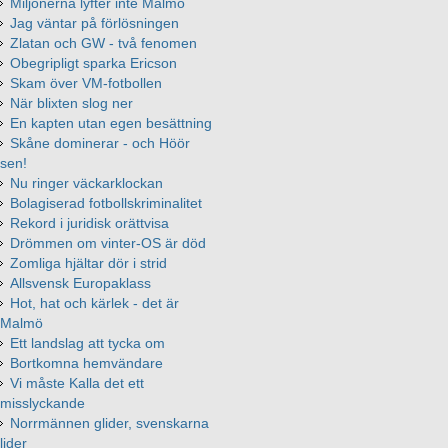
Miljonerna lyfter inte Malmö
Jag väntar på förlösningen
Zlatan och GW - två fenomen
Obegripligt sparka Ericson
Skam över VM-fotbollen
När blixten slog ner
En kapten utan egen besättning
Skåne dominerar - och Höör
sen!
Nu ringer väckarklockan
Bolagiserad fotbollskriminalitet
Rekord i juridisk orättvisa
Drömmen om vinter-OS är död
Zomliga hjältar dör i strid
Allsvensk Europaklass
Hot, hat och kärlek - det är
Malmö
Ett landslag att tycka om
Bortkomna hemvändare
Vi måste Kalla det ett
misslyckande
Norrmännen glider, svenskarna
lider