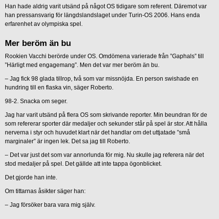
Han hade aldrig varit utsänd på något OS tidigare som referent. Däremot var
han pressansvarig för längdslandslaget under Turin-OS 2006. Hans enda
erfarenhet av olympiska spel.
Mer beröm än bu
Rookien Vacchi berörde under OS. Omdömena varierade från ”Gaphals” till
”Härligt med engagemang”. Men det var mer beröm än bu.
– Jag fick 98 glada tillrop, två som var missnöjda. En person swishade en
hundring till en flaska vin, säger Roberto.
98-2. Snacka om seger.
Jag har varit utsänd på flera OS som skrivande reporter. Min beundran för de
som refererar sporter där medaljer och sekunder står på spel är stor. Att hålla
nerverna i styr och huvudet klart när det handlar om det uttjatade ”små
marginaler” är ingen lek. Det sa jag till Roberto.
– Det var just det som var annorlunda för mig. Nu skulle jag referera när det
stod medaljer på spel. Det gällde att inte tappa ögonblicket.
Det gjorde han inte.
Om tittarnas åsikter säger han:
– Jag försöker bara vara mig själv.