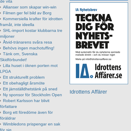
de vita
Allianser som skapar win-win
Filmen ger fel bild av Borg
Kommersiella krafter för idrotten
framåt, inte ideella
SHL-import kostar klubbarna tre
miljoner
Åtvid-tränarens svåra resa
Behövs ingen machotuffing!
Tänk om, Svenska
Skidförbundet!
Lilla huset i öknen porten mot
LPGA
Ett strukturellt problem
Ett obehagligt årsmöte
Ett jämställdhetstänk på sned
Idrottens Affärer
Ny sponsor för Stockholm Open
Robert Karlsson har blivit
författare
Borg ett föredöme även för
föräldrar
Wimbledons prispengar en sak
för sig