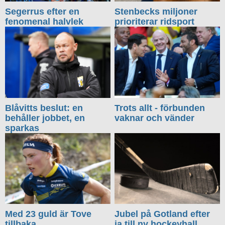
Segerrus efter en
Stenbecks miljoner
fenomenal halvlek
prioriterar ridsport
Blåvitts beslut: en
Trots allt - förbunden
behåller jobbet, en
vaknar och vänder
sparkas
Med 23 guld är Tove
Jubel på Gotland efter
tillbaka
ja till ny hockeyhall