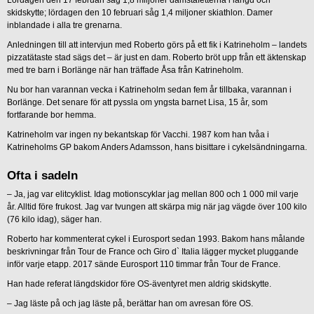
Lördagen den 17 februari såg 1,8 miljoner damstafetterna i längd och
skidskytte; lördagen den 10 februari såg 1,4 miljoner skiathlon. Damer
inblandade i alla tre grenarna.
Anledningen till att intervjun med Roberto görs på ett fik i Katrineholm – landets
pizzatätaste stad sägs det – är just en dam. Roberto bröt upp från ett äktenskap
med tre barn i Borlänge när han träffade Åsa från Katrineholm.
Nu bor han varannan vecka i Katrineholm sedan fem år tillbaka, varannan i
Borlänge. Det senare för att pyssla om yngsta barnet Lisa, 15 år, som
fortfarande bor hemma.
Katrineholm var ingen ny bekantskap för Vacchi. 1987 kom han tvåa i
Katrineholms GP bakom Anders Adamsson, hans bisittare i cykelsändningarna.
Ofta i sadeln
– Ja, jag var elitcyklist. Idag motionscyklar jag mellan 800 och 1 000 mil varje
år. Alltid före frukost. Jag var tvungen att skärpa mig när jag vägde över 100 kilo
(76 kilo idag), säger han.
Roberto har kommenterat cykel i Eurosport sedan 1993. Bakom hans målande
beskrivningar från Tour de France och Giro d` Italia lägger mycket pluggande
inför varje etapp. 2017 sände Eurosport 110 timmar från Tour de France.
Han hade referat längdskidor före OS-äventyret men aldrig skidskytte.
– Jag läste på och jag läste på, berättar han om avresan före OS.