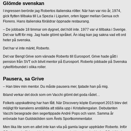
Glömde svenskan
I ingressen berörde jag Robertos italienska rötter. När han var nio år, 1974,
gick flytten tillbaka till La Spezia i Ligurien, orten ligger mellan Genua och
Florens. Hans italienska föräldrar öppnade restaurang.
– De jobbade 18 timmar om dygnet, det höll inte. 1977 var vi tillbaka i Sverige.
Det var tufft för mig. Jag hade glömt språket. Än idag kan jag sakna vad ett ord
heter på svenska.
Det har vi inte märkt, Roberto.
Det var Bengt Grive som värvade Roberto till Eurosport. Grive hade gått i
pension från SVT och blivit mentor på Eurosport. Roberto jobbade på Svenska
cykelförbundet i olika roller.
Pausera, sa Grive
– Han blev min mentor. Du måste pausera mer, tjatade han på mig.
Ibland verkar det dock som om Vacchi glömt det goda rådet…
Folkets uppskattning har han fått. När Discovery köpte Eurosport 2015 blev det
möjligt för kanalens anställda att ställa upp i Kristallengalan. Debutanten
Vacchi besegrade den segertippade André Pops och vann. Samma år
erövrade han Guldskölden som Årets Sportkommentator.
Men lika lite som en atlet inte kan vila på gamla lagrar uppträder Roberto. Inför