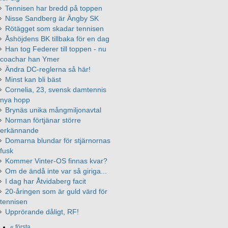
Tennisen har bredd på toppen
Nisse Sandberg är Ängby SK
Rötägget som skadar tennisen
Åshöjdens BK tillbaka för en dag
Han tog Federer till toppen - nu
coachar han Ymer
Ändra DC-reglerna så här!
Minst kan bli bäst
Cornelia, 23, svensk damtennis
nya hopp
Brynäs unika mångmiljonavtal
Norman förtjänar större
erkännande
Domarna blundar för stjärnornas
fusk
Kommer Vinter-OS finnas kvar?
Om de ändå inte var så giriga...​
I dag har Åtvidaberg facit
20-åringen som är guld värd för
tennisen
Upprörande dåligt, RF!
« första