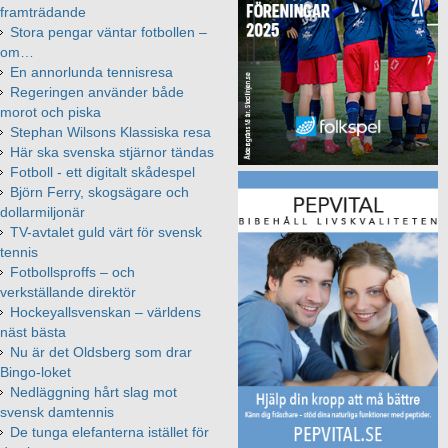
framträdande
Stora pengar väntar fotbollen –
om…
En annorlunda tennisresa
Regeringen använder både
morot och piska
Stephan Wilsons Klassiska resa
Här ska svenska stjärnor tändas
Fotboll - ett digitalt skådespel
Björn Ferry, skogsägare och
dollarmiljonär
TV-avtalet guld värt för svensk
tennis
Fotbollsproffs – och
verkställande direktör
Hockeyallsvenskan – världens
näst bästa
Nu är det Oldsberg som drar
Bingo-loket
Nedläggning hårt slag mot
svensk damtennis
De tunga elefanterna istället för