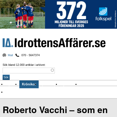
Mail
070 - 5647374
Sök bland 12.000 artiklar i arkivet:
Nyheter
Krönikor
Sport & spel
Nyhetsbrev
Arkiv
Om Idrottens Affärer
Roberto Vacchi – som en