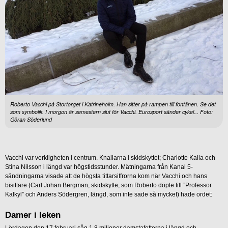
Roberto Vacchi på Stortorget i Katrineholm. Han sitter på rampen till fontänen. Se det
som symbolik. I morgon är semestern slut för Vacchi. Eurosport sänder cykel... Foto:
Göran Söderlund
Vacchi var verkligheten i centrum. Knallarna i skidskyttet; Charlotte Kalla och
Stina Nilsson i längd var högstidsstunder. Mätningarna från Kanal 5-
sändningarna visade att de högsta tittarsiffrorna kom när Vacchi och hans
bisittare (Carl Johan Bergman, skidskytte, som Roberto döpte till ”Professor
Kalkyl” och Anders Södergren, längd, som inte sade så mycket) hade ordet:
Damer i leken