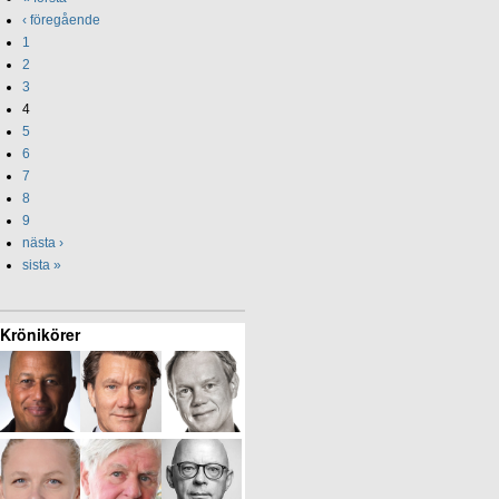
‹ föregående
1
2
3
4
5
6
7
8
9
nästa ›
sista »
Krönikörer