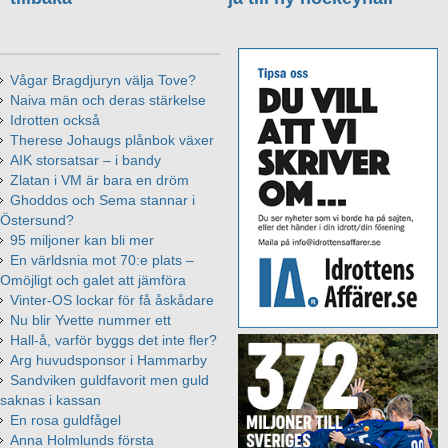
Vågar Bragdjuryn välja Tove?
Naiva män och deras stärkelse
Idrotten också
Therese Johaugs plånbok växer
AIK storsatsar – i bandy
Zlatan i VM är bara en dröm
Ghoddos och Sema stannar i
Östersund?
95 miljoner kan bli mer
En världsnia mot 70:e plats –
Omöjligt och galet att jämföra
Vinter-OS lockar för få åskådare
Nu blir Yvette nummer ett
Hall-å, varför byggs det inte fler?
Arg huvudsponsor i Hammarby
Sandviken guldfavorit men guld
saknas i kassan
En rosa guldfågel
Anna Holmlunds första