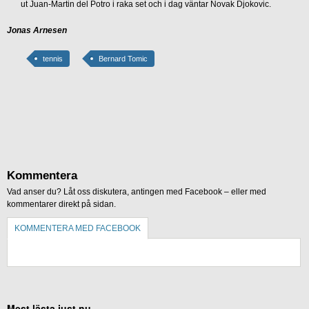
ut Juan-Martin del Potro i raka set och i dag väntar Novak Djokovic.
Jonas Arnesen
tennis
Bernard Tomic
Kommentera
Vad anser du? Låt oss diskutera, antingen med Facebook – eller med
kommentarer direkt på sidan.
KOMMENTERA MED FACEBOOK
KOMMENTERA UTAN FACEBOOK
Mest lästa just nu