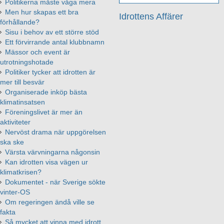
Politikerna måste våga mera
Men hur skapas ett bra
Idrottens Affärer
förhållande?
Sisu i behov av ett större stöd
Ett förvirrande antal klubbnamn
Mässor och event är
utrotningshotade
Politiker tycker att idrotten är
mer till besvär
Organiserade inköp bästa
klimatinsatsen
Föreningslivet är mer än
aktiviteter
Nervöst drama när uppgörelsen
ska ske
Värsta värvningarna någonsin
Kan idrotten visa vägen ur
klimatkrisen?
Dokumentet - när Sverige sökte
vinter-OS
Om regeringen ändå ville se
fakta
Så mycket att vinna med idrott