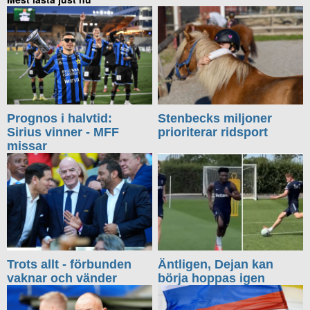
Prognos i halvtid:
Stenbecks miljoner
Sirius vinner - MFF
prioriterar ridsport
missar
Trots allt - förbunden
Äntligen, Dejan kan
vaknar och vänder
börja hoppas igen