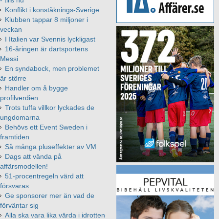
Konflikt i konståknings-Sverige
Klubben tappar 8 miljoner i
veckan
I Italien var Svennis lyckligast
16-åringen är dartsportens
Messi
En syndabock, men problemet
är större
Handler om å bygge
profilverdien
Trots tuffa villkor lyckades de
ungdomarna
Behövs ett Event Sweden i
framtiden
Så många pluseffekter av VM
Dags att vända på
affärsmodellen!
51-procentregeln värd att
försvaras
Ge sponsorer mer än vad de
förväntar sig
Alla ska vara lika värda i idrotten