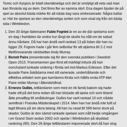
Tomic och Kyrgios är totalt oberäkneliga och det är omöjligt att veta vad man
kan förvänta sig av dem. Det finns fler av samma stort. Ena dagen bjuder de på
spel av absolut bästa märke för att nästa dag vara ointresserade. Några ballar
ur. Här tre spelare av den oberäkneliga sorten och som visat sig från sin bästa
sida i Wimbledon.
Den 30-årige italienaren
Fabio Fognini
är en av de där spelarna som
en dag i framtiden lär undra hur långt de skulle ha nått om de satsat
ännu hårdare. Då har han ändå varit rankad 13 på listan där han nu
ligger 29. Fognini hade i går fem setbollar för att utjämna till 2-2 mot
titelförsvarande världsettan Andy Murray.
Benoit Paire
presenterade sig för den svenska publiken i Swedish
Open 2015. Fransmannen gav först ett märkligt intryck då han
nonchalant lunkade omkring i första set mot Markus Eriksson. Efter det
tjusade Paire åskådarna med sitt varierade, underhållande och
effektiva artisteri som gav karriärens första och hittills enda ATP-titel.
Paire möter Murray i åttondelsfinal.
Ernests Gulbis,
lettländaren som med en rik familj bakom sig hade
hade sitt på det torra redan då han började att spela och som ibland
åkte privatflyg till småtävlingar. Gulbis har varit rankad 10 och nådde
semifinal i Franska Mästerskapet i 2014. Men han har ändå inte fullt ut
tagit tillvara på sin stora talang. Att han nu rasat till 589 beror dock på
skador. Gulbis är den sämst rankade spelare som nått tredje omgången
i en Grand Slam sedan 2002 och spelar i Wimbledon på skyddad
rankning (90). Den 28-årige lettländaren imponerade stort då han slog