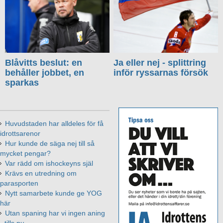
Blåvitts beslut: en
Ja eller nej - splittring
behåller jobbet, en
inför ryssarnas försök
sparkas
Huvudstaden har alldeles för få
idrottsarenor
Hur kunde de säga nej till så
mycket pengar?
Var rädd om ishockeyns själ
Krävs en utredning om
parasporten
Nytt samarbete kunde ge YOG
här
Utan spaning har vi ingen aning
- tills nu