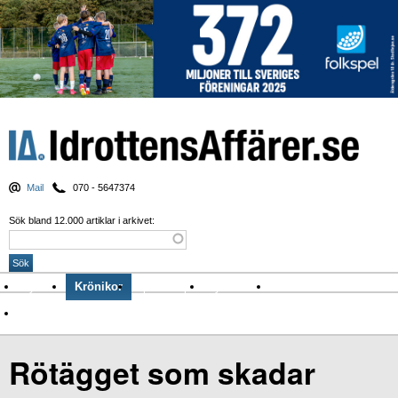
Mail
070 - 5647374
Sök bland 12.000 artiklar i arkivet:
Nyheter
Krönikor
Sport & spel
Nyhetsbrev
Arkiv
Om Idrottens Affärer
Rötägget som skadar