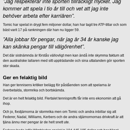
”Jag respekterar inte sporten tillräckligt mycket. Jag
kommer att spela i tio år till och vet att jag inte
behöver arbeta efter karriären”.
Tomic har spelat in drygt fem miljoner dollar, han har tagit tre ATP-titlar och som
bäst varit 17 på rankningen där han nu ligger 59.
”Alla jobbar för pengar, när jag är 34 år kanske jag
kan skänka pengar till välgörenhet”.
Det där sistnämnda är förstås vällovligt men kan ändå inte skymma faktum att
den australiske lallaren med sitt uppträdande och sina uttalanden gör sporten
stor skada.
Ger en felaktig bild
Han ger tennisens kritiker belägg för påståenden som att spelarna är
överbetalda, stormrika och bortskämda.
Det är en helt felaktig bild. Flertalet tennisproffs får inte ens ekonomin att gå
ihop.
Och jo, fixstjärnorna är stormrika men om Tomic och andra inbillar sig att
Federer, Nadal, Williams, Kerbers och de andra stjärnornornas drivkraft är att
tjäna ännu mer pengar är de helt snett ute.