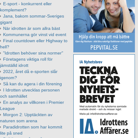
E-sport - konkurrent eller
komplement?
Jana, bakom sommar-Sveriges
gigant
När idrotten är som allra bäst
Kommunerna gör vinst vid event
Final countdown eller Highway to
hell?
"Idrotten behöver sina normer"
Företagens viktiga roll för
jämställd idrott
2022, året då e-sporten slår
igenom?
Så kan du agera i din förening
I Idrotten utvecklas personen
och samhället
En analys av villkoren i Premier
League
Morgon 2: Upptäckten av
naturen som arena
Paradidrotten som har kommit
lite på sned