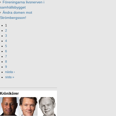
Föreningarna livsnerven i
samhällsbygget
Ändra domen mot
Strömbergsson!
1
2
3
4
5
6
7
8
9
nästa ›
sista »
Krönikörer