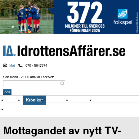
Mail
070 - 5647374
Sök bland 12.000 artiklar i arkivet:
Nyheter
Krönikor
Sport & spel
Nyhetsbrev
Arkiv
Om Idrottens Affärer
Mottagandet av nytt TV-