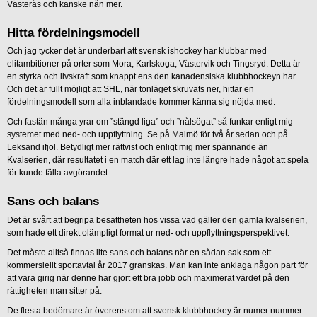
Västerås och kanske nån mer.
Hitta fördelningsmodell
Och jag tycker det är underbart att svensk ishockey har klubbar med
elitambitioner på orter som Mora, Karlskoga, Västervik och Tingsryd. Detta är
en styrka och livskraft som knappt ens den kanadensiska klubbhockeyn har.
Och det är fullt möjligt att SHL, när tonläget skruvats ner, hittar en
fördelningsmodell som alla inblandade kommer känna sig nöjda med.
Och fastän många yrar om ”stängd liga” och ”nålsögat” så funkar enligt mig
systemet med ned- och uppflyttning. Se på Malmö för två år sedan och på
Leksand ifjol. Betydligt mer rättvist och enligt mig mer spännande än
Kvalserien, där resultatet i en match där ett lag inte längre hade något att spela
för kunde fälla avgörandet.
Sans och balans
Det är svårt att begripa besattheten hos vissa vad gäller den gamla kvalserien,
som hade ett direkt olämpligt format ur ned- och uppflyttningsperspektivet.
Det måste alltså finnas lite sans och balans när en sådan sak som ett
kommersiellt sportavtal år 2017 granskas. Man kan inte anklaga någon part för
att vara girig när denne har gjort ett bra jobb och maximerat värdet på den
rättigheten man sitter på.
De flesta bedömare är överens om att svensk klubbhockey är numer nummer