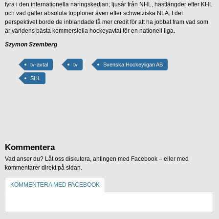
fyra i den internationella näringskedjan; ljusår från NHL, hästlängder efter KHL
och vad gäller absoluta topplöner även efter schweiziska NLA. I det
perspektivet borde de inblandade få mer credit för att ha jobbat fram vad som
är världens bästa kommersiella hockeyavtal för en nationell liga.
Szymon Szemberg
tv-avtal
tv
Svenska Hockeyligan AB
SHL
Kommentera
Vad anser du? Låt oss diskutera, antingen med Facebook – eller med
kommentarer direkt på sidan.
KOMMENTERA MED FACEBOOK
KOMMENTERA UTAN FACEBOOK