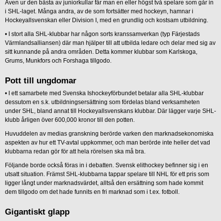
Även ur den bästa av juniorkullar får man en eller högst två spelare som går in
i SHL-laget. Många andra, av de som fortsätter med hockeyn, hamnar i
Hockeyallsvenskan eller Division I, med en grundlig och kostsam utbildning.
• I stort alla SHL-klubbar har någon sorts kranssamverkan (typ Färjestads
Värmlandsalliansen) där man hjälper till att utbilda ledare och delar med sig av
sitt kunnande på andra områden. Detta kommer klubbar som Karlskoga,
Grums, Munkfors och Forshaga tillgodo.
Pott till ungdomar
• I ett samarbete med Svenska Ishockeyförbundet betalar alla SHL-klubbar
dessutom en s.k. utbildningsersättning som fördelas bland verksamheten
under SHL, bland annat till Hockeyallsvenskans klubbar. Där lägger varje SHL-
klubb årligen över 600,000 kronor till den potten.
Huvuddelen av medias granskning berörde varken den marknadsekonomiska
aspekten av hur ett TV-avtal uppkommer, och man berörde inte heller det vad
klubbarna redan gör för att hela rörelsen ska må bra.
Följande borde också föras in i debatten. Svensk elithockey befinner sig i en
utsatt situation. Främst SHL-klubbarna tappar spelare till NHL för ett pris som
ligger långt under marknadsvärdet, alltså den ersättning som hade kommit
dem tillgodo om det hade funnits en fri marknad som i t.ex. fotboll.
Gigantiskt glapp