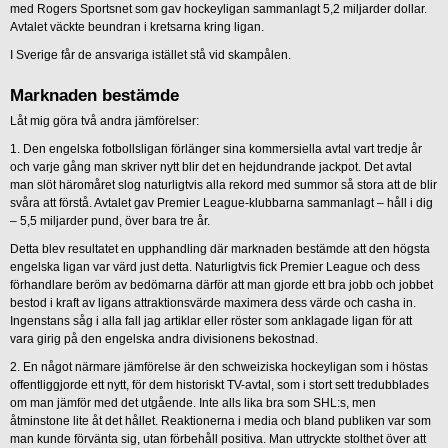
med Rogers Sportsnet som gav hockeyligan sammanlagt 5,2 miljarder dollar.
Avtalet väckte beundran i kretsarna kring ligan.
I Sverige får de ansvariga istället stå vid skampålen.
Marknaden bestämde
Låt mig göra två andra jämförelser:
1. Den engelska fotbollsligan förlänger sina kommersiella avtal vart tredje år
och varje gång man skriver nytt blir det en hejdundrande jackpot. Det avtal
man slöt häromåret slog naturligtvis alla rekord med summor så stora att de blir
svåra att förstå. Avtalet gav Premier League-klubbarna sammanlagt – håll i dig
– 5,5 miljarder pund, över bara tre år.
Detta blev resultatet en upphandling där marknaden bestämde att den högsta
engelska ligan var värd just detta. Naturligtvis fick Premier League och dess
förhandlare beröm av bedömarna därför att man gjorde ett bra jobb och jobbet
bestod i kraft av ligans attraktionsvärde maximera dess värde och casha in.
Ingenstans såg i alla fall jag artiklar eller röster som anklagade ligan för att
vara girig på den engelska andra divisionens bekostnad.
2. En något närmare jämförelse är den schweiziska hockeyligan som i höstas
offentliggjorde ett nytt, för dem historiskt TV-avtal, som i stort sett tredubblades
om man jämför med det utgående. Inte alls lika bra som SHL:s, men
åtminstone lite åt det hållet. Reaktionerna i media och bland publiken var som
man kunde förvänta sig, utan förbehåll positiva. Man uttryckte stolthet över att