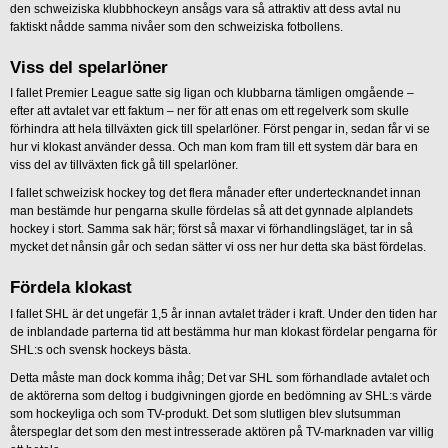
den schweiziska klubbhockeyn ansågs vara så attraktiv att dess avtal nu
faktiskt nådde samma nivåer som den schweiziska fotbollens.
Viss del spelarlöner
I fallet Premier League satte sig ligan och klubbarna tämligen omgående –
efter att avtalet var ett faktum – ner för att enas om ett regelverk som skulle
förhindra att hela tillväxten gick till spelarlöner. Först pengar in, sedan får vi se
hur vi klokast använder dessa. Och man kom fram till ett system där bara en
viss del av tillväxten fick gå till spelarlöner.
I fallet schweizisk hockey tog det flera månader efter undertecknandet innan
man bestämde hur pengarna skulle fördelas så att det gynnade alplandets
hockey i stort. Samma sak här; först så maxar vi förhandlingsläget, tar in så
mycket det nånsin går och sedan sätter vi oss ner hur detta ska bäst fördelas.
Fördela klokast
I fallet SHL är det ungefär 1,5 år innan avtalet träder i kraft. Under den tiden har
de inblandade parterna tid att bestämma hur man klokast fördelar pengarna för
SHL:s och svensk hockeys bästa.
Detta måste man dock komma ihåg; Det var SHL som förhandlade avtalet och
de aktörerna som deltog i budgivningen gjorde en bedömning av SHL:s värde
som hockeyliga och som TV-produkt. Det som slutligen blev slutsumman
återspeglar det som den mest intresserade aktören på TV-marknaden var villig