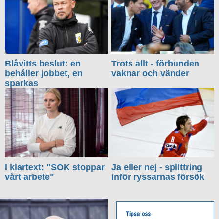
Blåvitts beslut: en
Trots allt - förbunden
behåller jobbet, en
vaknar och vänder
sparkas
I klartext: "SOK stoppar
Ja eller nej - splittring
vårt arbete"
inför ryssarnas försök