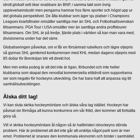
idrott globalt sett ökar snabbare än BNP, i samma takt som övrig
upplevelseindustri men pengarna hamnar hos färre sporter och högst upp ur
det globala perspektivet. De åtta klubbar som äger sju platser i Champions
Leagues kvartsfinaler omsätter samtliga mer än SHL och Fotbollsallsvenskan
tillsammans. PGA Tour i USA omsätter mer än samtliga andra proffstourer
tillsammans. Om SHL är på tredje, fjärde plats i världen så kan man vara med,
divisionerna under har det värre.
Globaliseringen påverkar, om vi får en försämrad rubelkurs och lägre oljepris
så gynnas SHL gentemot konkurrensen med KHL medan dagens oljepris med
85 dollar för Brentoljan blir ett direkt hot.
Men min enkla poäng är att det inte är ligan, förbundet och inte heller
klubbarna som skapat den renodlat kommersiella elitidrott som supportrarna
ser som negativ för hockeyns utveckling. De har bara haft att anpassa sig till
samhällsutvecklingen.
Älska ditt lag!
Vi kan sluta skrika hockeymördare och älska våra lag istället. Hockeyn har
påvisat sin förmåga att kunna konkurrera om vår fritid, den kommer att fortsätta
göra så.
Vill vi skrika hockeymördare åt någon så är hallbristen ishockeyns största
problem. Här är problemet att det inte går att urskilja något parti som är mer
emot. Problemet är snarare den kommunala ekonomin och brister i samhället.