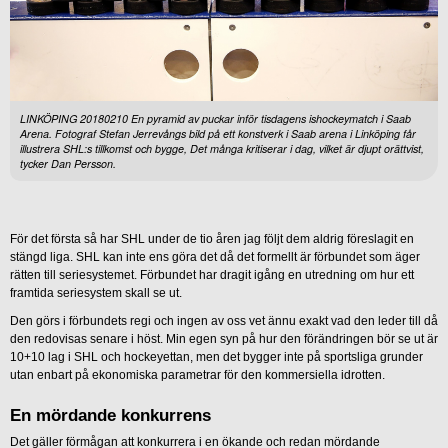
LINKÖPING 20180210 En pyramid av puckar inför tisdagens ishockeymatch i Saab
Arena. Fotograf Stefan Jerrevångs bild på ett konstverk i Saab arena i Linköping får
illustrera SHL:s tillkomst och bygge, Det många kritiserar i dag, vilket är djupt orättvist,
tycker Dan Persson.
För det första så har SHL under de tio åren jag följt dem aldrig föreslagit en
stängd liga. SHL kan inte ens göra det då det formellt är förbundet som äger
rätten till seriesystemet. Förbundet har dragit igång en utredning om hur ett
framtida seriesystem skall se ut.
Den görs i förbundets regi och ingen av oss vet ännu exakt vad den leder till då
den redovisas senare i höst. Min egen syn på hur den förändringen bör se ut är
10+10 lag i SHL och hockeyettan, men det bygger inte på sportsliga grunder
utan enbart på ekonomiska parametrar för den kommersiella idrotten.
En mördande konkurrens
Det gäller förmågan att konkurrera i en ökande och redan mördande