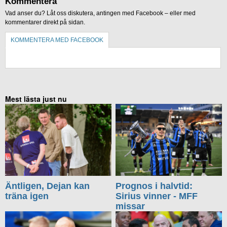
Kommentera
Vad anser du? Låt oss diskutera, antingen med Facebook – eller med
kommentarer direkt på sidan.
KOMMENTERA MED FACEBOOK
KOMMENTERA UTAN FACEBOOK
Mest lästa just nu
Äntligen, Dejan kan
Prognos i halvtid:
träna igen
Sirius vinner - MFF
missar