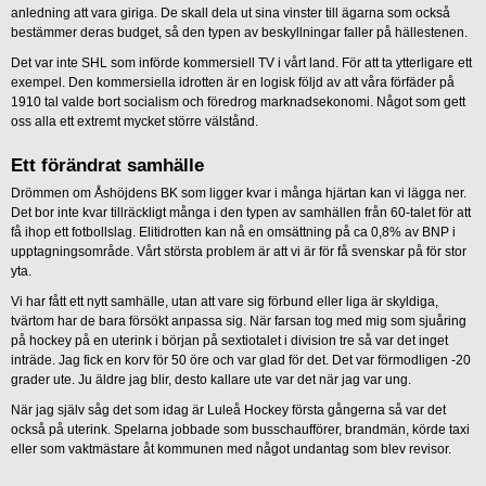
anledning att vara giriga. De skall dela ut sina vinster till ägarna som också
bestämmer deras budget, så den typen av beskyllningar faller på hällestenen.
Det var inte SHL som införde kommersiell TV i vårt land. För att ta ytterligare ett
exempel. Den kommersiella idrotten är en logisk följd av att våra förfäder på
1910 tal valde bort socialism och föredrog marknadsekonomi. Något som gett
oss alla ett extremt mycket större välstånd.
Ett förändrat samhälle
Drömmen om Åshöjdens BK som ligger kvar i många hjärtan kan vi lägga ner.
Det bor inte kvar tillräckligt många i den typen av samhällen från 60-talet för att
få ihop ett fotbollslag. Elitidrotten kan nå en omsättning på ca 0,8% av BNP i
upptagningsområde. Vårt största problem är att vi är för få svenskar på för stor
yta.
Vi har fått ett nytt samhälle, utan att vare sig förbund eller liga är skyldiga,
tvärtom har de bara försökt anpassa sig. När farsan tog med mig som sjuåring
på hockey på en uterink i början på sextiotalet i division tre så var det inget
inträde. Jag fick en korv för 50 öre och var glad för det. Det var förmodligen -20
grader ute. Ju äldre jag blir, desto kallare ute var det när jag var ung.
När jag själv såg det som idag är Luleå Hockey första gångerna så var det
också på uterink. Spelarna jobbade som busschaufförer, brandmän, körde taxi
eller som vaktmästare åt kommunen med något undantag som blev revisor.