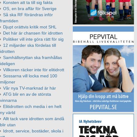
Konsten att ta till sig fakta
OS, en bra affär för Sverige
Så ska RF förändras inför
framtiden
Djupt orättvis kritik mot SHL
Det här är chansen för idrotten
Politiker vill inte göra rätt för sig
12 miljarder ska fördelas till
idrotten
Samhällsnyttan ska framhållas
ideligen
Villkoren räcker inte för elitidrott
Sossarna vill locka med 100
miljoner
Vår nya TV-marknad är här
ATG blir en av de största
vinnarna
Elitidrotten och media i en helt
ny värld
Allt tack vare idrotten som ändå
blir utan
Idrott, service, bostäder, skola i