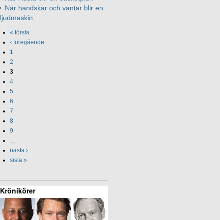
När handskar och vantar blir en
ljudmaskin
« första
‹ föregående
1
2
3
4
5
6
7
8
9
…
nästa ›
sista »
Krönikörer