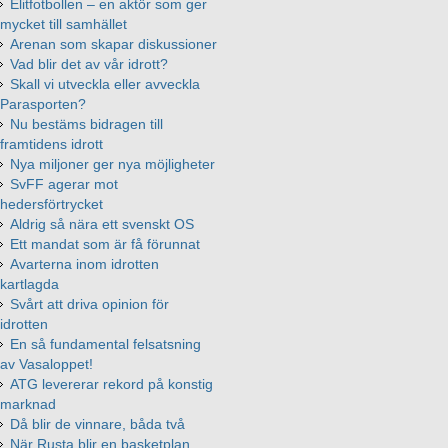
Elitfotbollen – en aktör som ger
mycket till samhället
Arenan som skapar diskussioner
Vad blir det av vår idrott?
Skall vi utveckla eller avveckla
Parasporten?
Nu bestäms bidragen till
framtidens idrott
Nya miljoner ger nya möjligheter
SvFF agerar mot
hedersförtrycket
Aldrig så nära ett svenskt OS
Ett mandat som är få förunnat
Avarterna inom idrotten
kartlagda
Svårt att driva opinion för
idrotten
En så fundamental felsatsning
av Vasaloppet!
ATG levererar rekord på konstig
marknad
Då blir de vinnare, båda två
När Rusta blir en basketplan