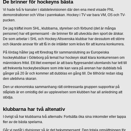
De brinner för hockeyns bästa
Vi hade två tv kanaler i statstelevisionen där den ena mest visade FNL
demonstrationer och Vilse i pannkakan. Hockey i TV var bara VM, OS och TV-
pucken.
De jag träffat inom SHL, klubbarna, styrelser och förbund (det är många
personer) har ett gemensamt - de brinner för att utveckla den sport de älskar.
De som arbetar i SHL och Hockey Allsvenska klubbar har dessutom ett större
och ökande ansvar för att få in de intäkter som krävs för att kunna konkurrera.
På lördag håller jag ett föredrag för sammanslutning av Europeiska
hockeyklubbar i Göteborg på temat hur hockeyn skall klara konkurrensen om
människors fritid. Ett litet exempel är att bara flygresandet utomlands har lett till
att frekventa hockeybesökare som inte kan vara på arenan har dubblats två
gånger på 20 år och kommer att dubblas en gång till. De tillhörär redan idag
den uteblivna skaran.
Den ur ekonomiska sammanhang rätt ointressanta gruppen supportrar på
ståplats är en omistlig del av upplevelsen som klubben har all anledning att
stödja.
klubbarna har två altenativ
I övrigt så har klubbarna två alternativ. Fortsätta öka sina inkomster eller tappa
fler av de bästa spelarna.
Går vi nedåt i divisioner så är det bekymmersamt. Den totala omsättningen för