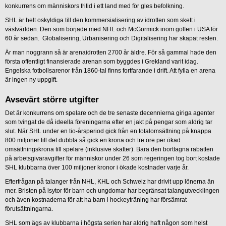
konkurrens om människors fritid i ett land med för gles befolkning.
SHL är helt oskyldiga till den kommersialisering av idrotten som skett i
västvärlden. Den som började med NHL och McGormick inom golfen i USA för
60 år sedan. Globalisering, Urbanisering och Digitalisering har skapat resten.
Är man noggrann så är arenaidrotten 2700 år äldre. För så gammal hade den
första offentligt finansierade arenan som byggdes i Grekland varit idag.
Engelska fotbollsarenor från 1860-tal finns fortfarande i drift. Att fylla en arena
är ingen ny uppgift.
Avsevärt större utgifter
Det är konkurrens om spelare och de tre senaste decennierna giriga agenter
som tvingat de då ideella föreningarna efter en jakt på pengar som aldrig tar
slut. När SHL under en tio-årsperiod gick från en totalomsättning på knappa
800 miljoner till det dubbla så gick en krona och tre öre per ökad
omsättningskrona till spelare (inklusive skatter). Bara den borttagna rabatten
på arbetsgivaravgifter för människor under 26 som regeringen tog bort kostade
SHL klubbarna över 100 miljoner kronor i ökade kostnader varje år.
Efterfrågan på talanger från NHL, KHL och Schweiz har drivit upp lönerna än
mer. Bristen på isytor för barn och ungdomar har begränsat talangutvecklingen
och även kostnaderna för att ha barn i hockeyträning har försämrat
förutsättningarna.
SHL som ägs av klubbarna i högsta serien har aldrig haft någon som helst