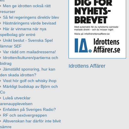
ett
Men ge idrotten också rätt
resurser
Så fel regeringens direktiv blev
Hästnäringens värde bevisad
Här är vinnarna när nya
spelbolag gör entré
Unikt beslut - Svenska Spel
lämnar SEF
Var rädd om mailadresserna!
Idrotten/kulturen/partierna och
bidrag
Idrottens Affärer
Jämställd sponsring, hur kan
den skada idrotten?
Visst hör golf och whisky ihop
Märkligt budskap av Björn och
Co
Luleå utvecklar
arenaupplevelsen
Enfalden på Sveriges Radio?
RF och sexövergreppen
Allsvenskan har därför inte blivit
sämre