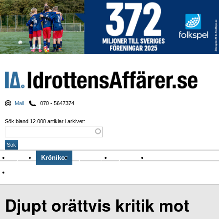
Mail
070 - 5647374
Sök bland 12.000 artiklar i arkivet:
Nyheter
Krönikor
Sport & spel
Nyhetsbrev
Arkiv
Om Idrottens Affärer
Djupt orättvis kritik mot