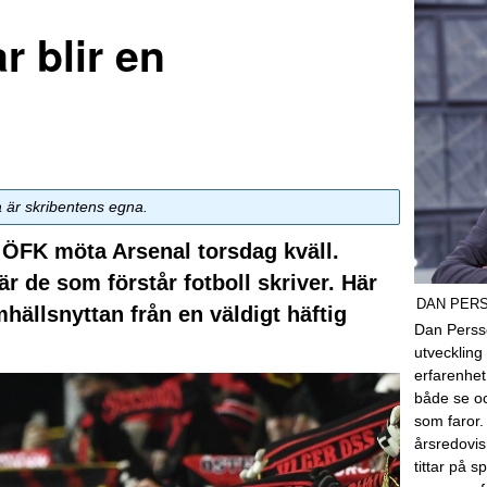
 blir en
a är skribentens egna.
 ÖFK möta Arsenal torsdag kväll.
r de som förstår fotboll skriver. Här
DAN PER
hällsnyttan från en väldigt häftig
Dan Perss
utveckling 
erfarenhe
både se o
som faror.
årsredovis
tittar på 