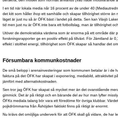
beräkna, den modell som normalt används (vad hade motsvarande a
I en tid när lokala media når 16 procent av de under 40 (Mediautredni
det kitt som håller ihop ett samhälle och skapar tillhörighet större än
läget är just nu så är ÖFK bäst i landet på detta. Sen kan Växjö Lak
tid men just nu är ÖFK inte bara ett fotbollslag, man är tillhörighet och
Utöver de demokratiska värdena som är enorma på ett område där polit
forskningsrapporter ge en positiv effekt på tillväxt. För Jämtland är 
effekt i stolthet energi, tillhörighet som ÖFK skapar så handlar det o
Försumbara kommunkostnader
De små belopp i arenainvesteringar som kommunen betalar är i de 
faktura på det ÖFK har skapat i exponering, mediabild, attraktivitet på
jämfört med alternativkostnaden.
Sen tror jag ÖFK har skapat så mycket mer än det ovanstående mer
gimmick. Det är på riktigt och en bärande del av hur man lyfter missly
ÖFKs mediala talang bör vara ett föredöme för övriga klubbar. Värdet 
pojkdrömmarna från Åshöjden faktiskt finns på riktigt är enormt.
Nu krävs det omöjliga underverk för att ÖFK skall gå vidare, de har 