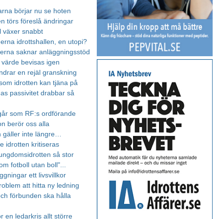
barna börjar nu se hoten
n törs föreslå ändringar
ll växer snabbt
rna idrottshallen, en utopi?
rna saknar anläggningsstöd
s värde bevisas igen
ndrar en rejäl granskning
 som idrotten kan tjäna på
nas passivitet drabbar så
går som RF:s ordförande
on berör oss alla
 gäller inte längre…
te idrotten kritiseras
ungdomsidrotten så stor
om fotboll utan boll"...
gningar ett livsvillkor
roblem att hitta ny ledning
ch förbunden ska hålla
r en ledarkris allt större