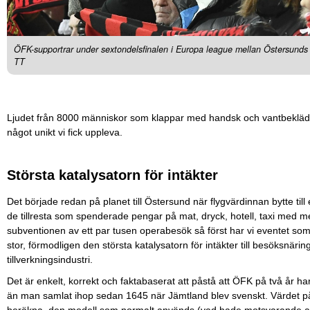
ÖFK-supportrar under sextondelsfinalen i Europa league mellan Östersunds
TT
Ljudet från 8000 människor som klappar med handsk och vantbeklädda 
något unikt vi fick uppleva.
Största katalysatorn för intäkter
Det började redan på planet till Östersund när flygvärdinnan bytte till
de tillresta som spenderade pengar på mat, dryck, hotell, taxi med me
subventionen av ett par tusen operabesök så först har vi eventet so
stor, förmodligen den största katalysatorn för intäkter till besöksnär
tillverkningsindustri.
Det är enkelt, korrekt och faktabaserat att påstå att ÖFK på två år
än man samlat ihop sedan 1645 när Jämtland blev svenskt. Värdet p