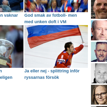
en vaknar
God smak av fotboll- men
med unken doft i VM
n
Ja eller nej - splittring inför
eligen
ryssarnas försök