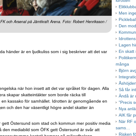
idrotten
Elitklub
Men inge
Pickleba
 FK och Arsenal på Jämtkraft Arena. Foto: Robert Henriksson /
Den mode
Kommune
Idrotten
Lagen hi
En skatt
händer är en ljudkuliss som i sig beskriver att det var
Politiker
många
Björn av
Integrati
Åshöjden
 engelska när hon insett att det var språket för dagen. Alla
Så får in
ra skapar skatteintäkter som borde räcka till
Ändå är 
m en kassako för samhället. Idrotten är genomgående en
"Precis s
ingen och den har väsentligt högre andel skatter än
Nya anläg
AIK får p
När RF o
 har gett Östersund som stad och kommun mer positiv media
sams…
å den mediabild som ÖFK gett Östersund är svår att
Risken fö