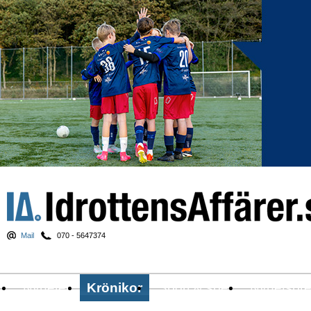
Mail
070 - 5647374
Nyheter
Krönikor
Sport & spel
Nyhetsbr