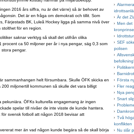
nnonsutrymme kostat) hamnar på miljardbelopp.
Alarmera
ngen 2016 års siffra, nu är det värre) så är behovet av
idrottsanl
 någonsin. Det är en fråga om demokrati och tillit. Som
Är det Zl
ers, Färjestads BK, Luleå Hockey ligga på samma nivå över
Men det 
 stolthet för en region.
kronprins
Idrottst
iker saknar verktyg så skall det utifrån olika
SEF söke
0,1 procent ca 50 miljoner per år i nya pengar, säg 0,3 som
polisen
m stora pengar.
Allsvens
befolkning
Politiker
Barnidro
Första n
här sammanhangen helt försumbara. Skulle ÖFK skicka en
Fler rea
 200 miljonertill kommunen så skulle det vara billigt
Nya peng
Snart sl
a pekuniära. ÖFKs kulturella engagemang är ingen
Probleme
ckade spelar till nivåer de inte visste de kunde hantera.
Damkrono
för svensk fotboll att någon 2018 bevisar att
Två höga 
konflikten
levererat mer än vad någon kunde begära så de skall börja
Nu slår p