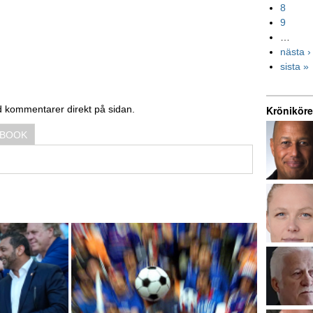
8
9
…
nästa ›
sista »
Kröniköre
d kommentarer direkt på sidan.
EBOOK