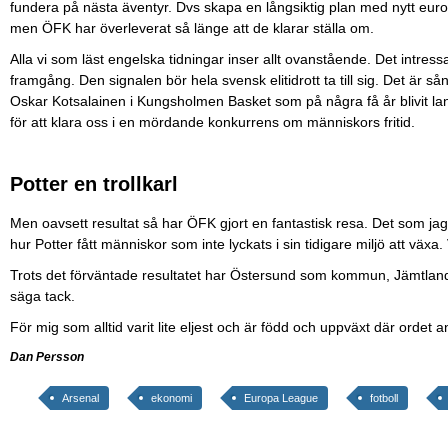
fundera på nästa äventyr. Dvs skapa en långsiktig plan med nytt euro
men ÖFK har överleverat så länge att de klarar ställa om.
Alla vi som läst engelska tidningar inser allt ovanstående. Det intressa
framgång. Den signalen bör hela svensk elitidrott ta till sig. Det ä
Oskar Kotsalainen i Kungsholmen Basket som på några få år blivit land
för att klara oss i en mördande konkurrens om människors fritid.
Potter en trollkarl
Men oavsett resultat så har ÖFK gjort en fantastisk resa. Det som jag
hur Potter fått människor som inte lyckats i sin tidigare miljö att växa
Trots det förväntade resultatet har Östersund som kommun, Jämtland s
säga tack.
För mig som alltid varit lite eljest och är född och uppväxt där ordet 
Dan Persson
Arsenal
ekonomi
Europa League
fotboll