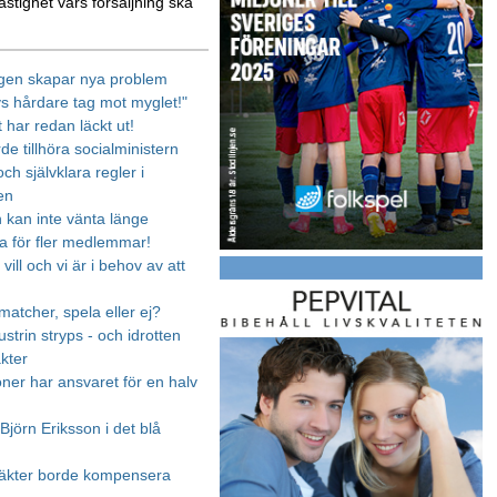
astighet vars försäljning ska
gen skapar nya problem
vs hårdare tag mot myglet!"
 har redan läckt ut!
rde tillhöra socialministern
ch självklara regler i
en
n kan inte vänta länge
 för fler medlemmar!
 vill och vi är i behov av att
matcher, spela eller ej?
strin stryps - och idrotten
äkter
oner har ansvaret för en halv
Björn Eriksson i det blå
täkter borde kompensera