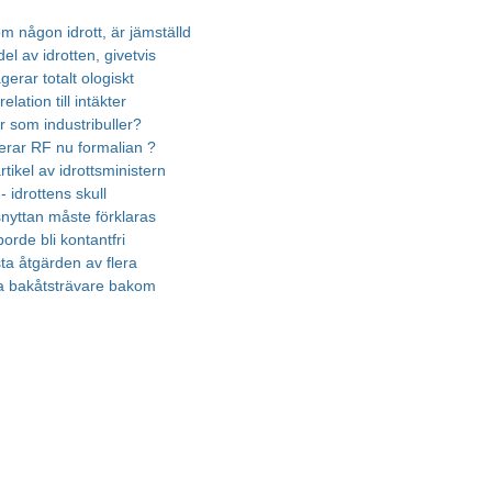
m någon idrott, är jämställd
el av idrotten, givetvis
gerar totalt ologiskt
elation till intäkter
r som industribuller?
erar RF nu formalian ?
rtikel av idrottsministern
 - idrottens skull
nyttan måste förklaras
borde bli kontantfri
ta åtgärden av flera
a bakåtsträvare bakom