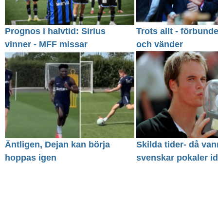
Prognos i halvtid: Sirius
Trots allt - förbund
vinner - MFF missar
och vänder
Äntligen, Dejan kan börja
Skilda tider- då van
hoppas igen
svenskar pokaler id