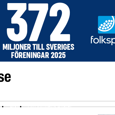
ev
Arkiv
Om Idrottens Affärer