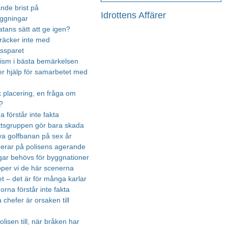
nde brist på
Idrottens Affärer
äggningar
atans sätt att ge igen?
räcker inte med
essparet
urism i bästa bemärkelsen
r hjälp för samarbetet med
k placering, en fråga om
?
na förstår inte fakta
ttsgruppen gör bara skada
ya golfbanan på sex år
gerar på polisens agerande
ar behövs för byggnationer
ipper vi de här scenerna
t – det är för många karlar
rna förstår inte fakta
chefer är orsaken till
olisen till, när bråken har