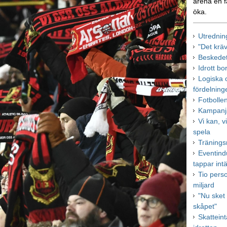
arena en f
öka.
Utrednin
"Det krä
Beskedet
Idrott bo
Logiska o
fördelning
Fotbolle
Kampanja
Vi kan, vi
spela
Tränings
Eventindu
tappar int
Tio pers
miljard
"Nu sket 
skåpet"
Skattein