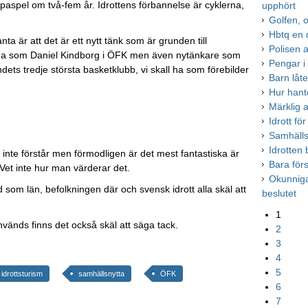
paspel om två-fem år. Idrottens förbannelse är cyklerna,
upphört
Golfen, o
Hbtq en d
nta är att det är ett nytt tänk som är grunden till
Polisen a
r såna som Daniel Kindborg i ÖFK men även nytänkare som
Pengar i r
ets tredje största basketklubb, vi skall ha som förebilder
Barn låte
Hur hant
Märklig a
Idrott för
Samhälls
Idrotten 
 inte förstår men förmodligen är det mest fantastiska är
Bara förs
. Vet inte hur man värderar det.
Okunnig
om län, befolkningen där och svensk idrott alla skäl att
beslutet
1
används finns det också skäl att säga tack.
2
3
4
5
idrottsturism
samhällsnytta
ÖFK
6
7