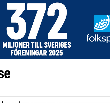
ev
Arkiv
Om Idrottens Affärer