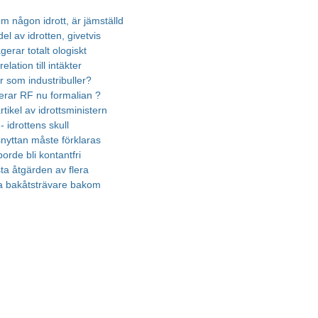
m någon idrott, är jämställd
el av idrotten, givetvis
gerar totalt ologiskt
elation till intäkter
r som industribuller?
erar RF nu formalian ?
rtikel av idrottsministern
 - idrottens skull
nyttan måste förklaras
borde bli kontantfri
ta åtgärden av flera
a bakåtsträvare bakom