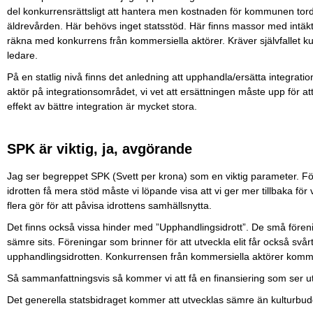
del konkurrensrättsligt att hantera men kostnaden för kommunen tor
äldrevården. Här behövs inget statsstöd. Här finns massor med intäk
räkna med konkurrens från kommersiella aktörer. Kräver självfallet k
ledare.
På en statlig nivå finns det anledning att upphandla/ersätta integration
aktör på integrationsområdet, vi vet att ersättningen måste upp för att
effekt av bättre integration är mycket stora.
SPK är viktig, ja, avgörande
Jag ser begreppet SPK (Svett per krona) som en viktig parameter. Fö
idrotten få mera stöd måste vi löpande visa att vi ger mer tillbaka för
flera gör för att påvisa idrottens samhällsnytta.
Det finns också vissa hinder med ”Upphandlingsidrott”. De små före
sämre sits. Föreningar som brinner för att utveckla elit får också svårt
upphandlingsidrotten. Konkurrensen från kommersiella aktörer kommer
Så sammanfattningsvis så kommer vi att få en finansiering som ser ut
Det generella statsbidraget kommer att utvecklas sämre än kulturbudge