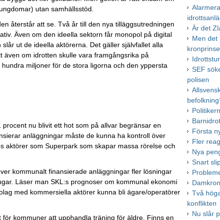
Alarmera
 ungdomar) utan samhällsstöd.
idrottsanl
 återstår att se. Två år till den nya tilläggsutredningen
Är det Zl
gativ. Även om den ideella sektorn får monopol på digital
Men det 
r ut de ideella aktörerna. Det gäller självfallet alla
kronprins
t även om idrotten skulle vara framgångsrika på
Idrottst
e hundra miljoner för de stora ligorna och den yppersta
SEF söke
polisen
Allsvens
befolkning
Politiker
Barnidro
procent nu blivit ett hot som på allvar begränsar en
Första n
ansierar anläggningar måste de kunna ha kontroll över
Fler rea
hos aktörer som Superpark som skapar massa rörelse och
Nya peng
Snart sl
över kommunalt finansierade anläggningar fler lösningar
Probleme
äggningar. Läser man SKL:s prognoser om kommunal ekonomi
Damkrono
bolag med kommersiella aktörer kunna bli ägare/operatörer
Två höga 
konflikten
Nu slår p
 för kommuner att upphandla träning för äldre. Finns en