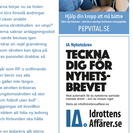
barna börjar nu se hoten
n törs föreslå ändringar
ll växer snabbt
rna idrottshallen, en utopi?
rna saknar anläggningsstöd
s värde bevisas igen
ndrar en rejäl granskning
 som idrotten kan tjäna på
nas passivitet drabbar så
går som RF:s ordförande
on berör oss alla
 gäller inte längre…
te idrotten kritiseras
ungdomsidrotten så stor
om fotboll utan boll"...
gningar ett livsvillkor
roblem att hitta ny ledning
ch förbunden ska hålla
r en ledarkris allt större