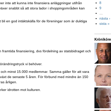
8
nte att kunna inte finansiera anläggningar utifrån
9
växer snabbt så att stora lador i shoppingområden kan
…
nästa ›
t bli en god intäktskälla för de föreningar som är duktiga
sista »
Kröniköre
ramtida finansiering, dvs fördelning av statsbidraget och
örändringstryck vi behöver.
ingar och minst 15.000 medlemmar. Samma gäller för att vara
illväxt de senaste 5 åren. För förbund med mindre än 150
as årligen.
rker idrotten mot kulturen.