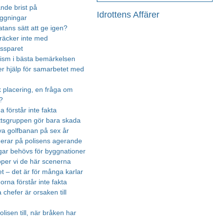
nde brist på
Idrottens Affärer
äggningar
atans sätt att ge igen?
räcker inte med
essparet
urism i bästa bemärkelsen
r hjälp för samarbetet med
k placering, en fråga om
?
na förstår inte fakta
ttsgruppen gör bara skada
ya golfbanan på sex år
gerar på polisens agerande
ar behövs för byggnationer
ipper vi de här scenerna
t – det är för många karlar
rna förstår inte fakta
chefer är orsaken till
olisen till, när bråken har