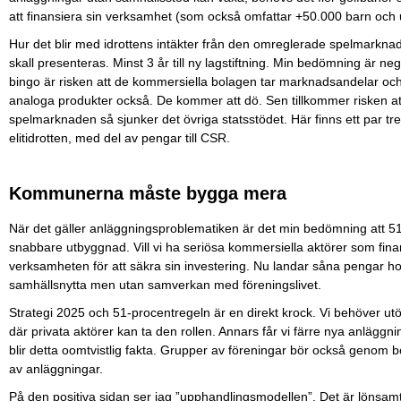
att finansiera sin verksamhet (som också omfattar +50.000 barn och
Hur det blir med idrottens intäkter från den omreglerade spelmarknaden
skall presenteras. Minst 3 år till ny lagstiftning. Min bedömning är ne
bingo är risken att de kommersiella bolagen tar marknadsandelar och slå
analoga produkter också. De kommer att dö. Sen tillkommer risken at
spelmarknaden så sjunker det övriga statsstödet. Här finns ett par tr
elitidrotten, med del av pengar till CSR.
Kommunerna måste bygga mera
När det gäller anläggningsproblematiken är det min bedömning att 51 
snabbare utbyggnad. Vill vi ha seriösa kommersiella aktörer som fin
verksamheten för att säkra sin investering. Nu landar såna pengar 
samhällsnytta men utan samverkan med föreningslivet.
Strategi 2025 och 51-procentregeln är en direkt krock. Vi behöver ut
där privata aktörer kan ta den rollen. Annars får vi färre nya anl
blir detta oomtvistlig fakta. Grupper av föreningar bör också genom 
av anläggningar.
På den positiva sidan ser jag ”upphandlingsmodellen”. Det är lönsamt