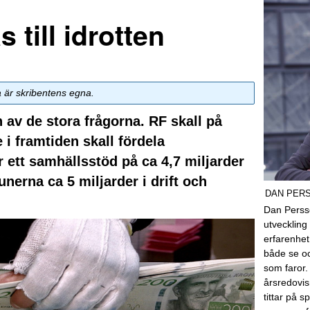
 till idrotten
a är skribentens egna.
n av de stora frågorna. RF skall på
i framtiden skall fördela
r ett samhällsstöd på ca 4,7 miljarder
erna ca 5 miljarder i drift och
DAN PER
Dan Perss
utveckling 
erfarenhe
både se o
som faror.
årsredovis
tittar på 