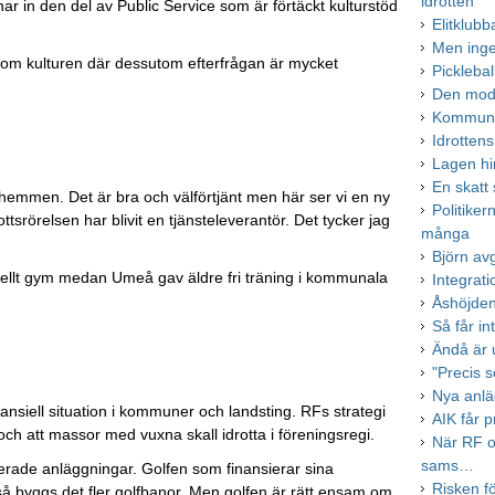
idrotten
r in den del av Public Service som är förtäckt kulturstöd
Elitklub
Men inge
 som kulturen där dessutom efterfrågan är mycket
Pickleba
Den mode
Kommune
Idrotten
Lagen hi
En skatt
dshemmen. Det är bra och välförtjänt men här ser vi en ny
Politiker
ttsrörelsen har blivit en tjänsteleverantör. Det tycker jag
många
Björn av
siellt gym medan Umeå gav äldre fri träning i kommunala
Integrati
Åshöjden
Så får in
Ändå är 
"Precis s
Nya anläg
inansiell situation i kommuner och landsting. RFs strategi
AIK får p
r och att massor med vuxna skall idrotta i föreningsregi.
När RF o
sams…
sierade anläggningar. Golfen som finansierar sina
Risken fö
så byggs det fler golfbanor. Men golfen är rätt ensam om