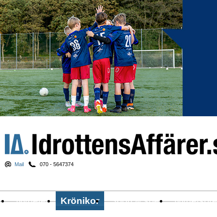
Mail
070 - 5647374
Nyheter
Krönikor
Sport & spel
Nyhetsbr