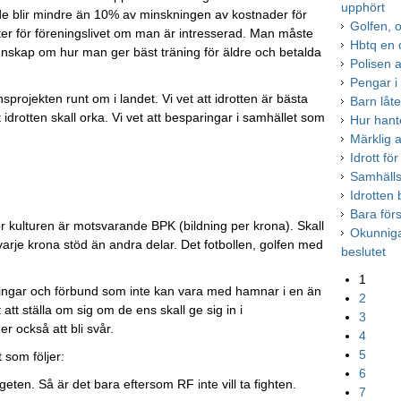
upphört
de blir mindre än 10% av minskningen av kostnader för
Golfen, o
ter för föreningslivet om man är intresserad. Man måste
Hbtq en d
unskap om hur man ger bäst träning för äldre och betalda
Polisen a
Pengar i r
sprojekten runt om i landet. Vi vet att idrotten är bästa
Barn låte
 idrotten skall orka. Vi vet att besparingar i samhället som
Hur hant
Märklig a
Idrott för
Samhälls
Idrotten 
Bara förs
r kulturen är motsvarande BPK (bildning per krona). Skall
Okunnig
 varje krona stöd än andra delar. Det fotbollen, golfen med
beslutet
1
ningar och förbund som inte kan vara med hamnar i en än
2
 att ställa om sig om de ens skall ge sig in i
3
 också att bli svår.
4
5
 som följer:
6
ten. Så är det bara eftersom RF inte vill ta fighten.
7