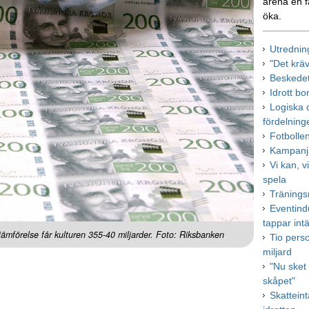
arena en f
öka.
Utrednin
"Det krä
Beskedet
Idrott bo
Logiska o
fördelning
Fotbolle
Kampanja
Vi kan, vi
spela
Tränings
Eventindu
tappar int
 jämförelse får kulturen 355-40 miljarder. Foto: Riksbanken
Tio pers
miljard
"Nu sket 
skåpet"
Skattein