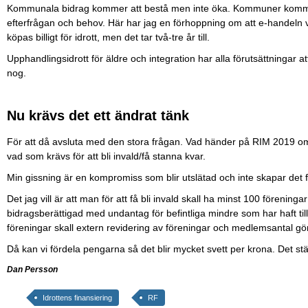
Kommunala bidrag kommer att bestå men inte öka. Kommuner kommer i
efterfrågan och behov. Här har jag en förhoppning om att e-handeln 
köpas billigt för idrott, men det tar två-tre år till.
Upphandlingsidrott för äldre och integration har alla förutsättningar at
nog.
Nu krävs det ett ändrat tänk
För att då avsluta med den stora frågan. Vad händer på RIM 2019 om f
vad som krävs för att bli invald/få stanna kvar.
Min gissning är en kompromiss som blir utslätad och inte skapar det f
Det jag vill är att man för att få bli invald skall ha minst 100 fören
bidragsberättigad med undantag för befintliga mindre som har haft t
föreningar skall extern revidering av föreningar och medlemsantal gör
Då kan vi fördela pengarna så det blir mycket svett per krona. Det stä
Dan Persson
Idrottens finansiering
RF