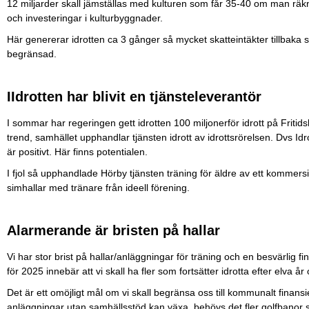
12 miljarder skall jämställas med kulturen som får 35-40 om man räkna
och investeringar i kulturbyggnader.
Här genererar idrotten ca 3 gånger så mycket skatteintäkter tillbaka
begränsad.
IIdrotten har blivit en tjänsteleverantör
I sommar har regeringen gett idrotten 100 miljonerför idrott på Friti
trend, samhället upphandlar tjänsten idrott av idrottsrörelsen. Dvs Idro
är positivt. Här finns potentialen.
I fjol så upphandlade Hörby tjänsten träning för äldre av ett kommer
simhallar med tränare från ideell förening.
Alarmerande är bristen på hallar
Vi har stor brist på hallar/anläggningar för träning och en besvärlig f
för 2025 innebär att vi skall ha fler som fortsätter idrotta efter elva å
Det är ett omöjligt mål om vi skall begränsa oss till kommunalt finan
anläggningar utan samhällsstöd kan växa, behövs det fler golfbanor 