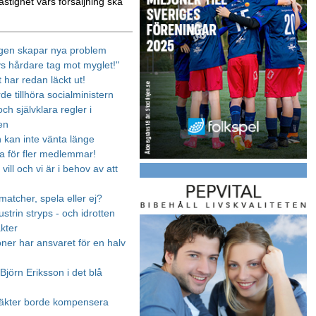
astighet vars försäljning ska
gen skapar nya problem
vs hårdare tag mot myglet!"
 har redan läckt ut!
rde tillhöra socialministern
ch självklara regler i
en
n kan inte vänta länge
 för fler medlemmar!
 vill och vi är i behov av att
matcher, spela eller ej?
strin stryps - och idrotten
äkter
oner har ansvaret för en halv
Björn Eriksson i det blå
täkter borde kompensera