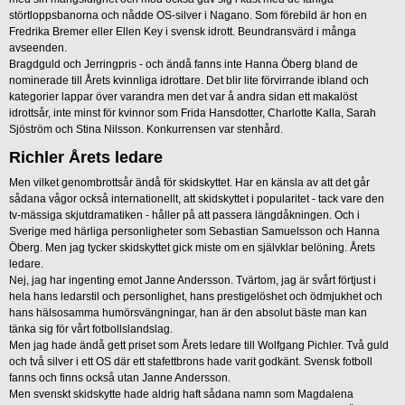
störtloppsbanorna och nådde OS-silver i Nagano. Som förebild är hon en
Fredrika Bremer eller Ellen Key i svensk idrott. Beundransvärd i många
avseenden.
Bragdguld och Jerringpris - och ändå fanns inte Hanna Öberg bland de
nominerade till Årets kvinnliga idrottare. Det blir lite förvirrande ibland och
kategorier lappar över varandra men det var å andra sidan ett makalöst
idrottsår, inte minst för kvinnor som Frida Hansdotter, Charlotte Kalla, Sarah
Sjöström och Stina Nilsson. Konkurrensen var stenhård.
Richler Årets ledare
Men vilket genombrottsår ändå för skidskyttet. Har en känsla av att det går
sådana vågor också internationellt, att skidskyttet i popularitet - tack vare den
tv-mässiga skjutdramatiken - håller på att passera längdåkningen. Och i
Sverige med härliga personligheter som Sebastian Samuelsson och Hanna
Öberg. Men jag tycker skidskyttet gick miste om en självklar belöning. Årets
ledare.
Nej, jag har ingenting emot Janne Andersson. Tvärtom, jag är svårt förtjust i
hela hans ledarstil och personlighet, hans prestigelöshet och ödmjukhet och
hans hälsosamma humörsvängningar, han är den absolut bäste man kan
tänka sig för vårt fotbollslandslag.
Men jag hade ändå gett priset som Årets ledare till Wolfgang Pichler. Två guld
och två silver i ett OS där ett stafettbrons hade varit godkänt. Svensk fotboll
fanns och finns också utan Janne Andersson.
Men svenskt skidskytte hade aldrig haft sådana namn som Magdalena