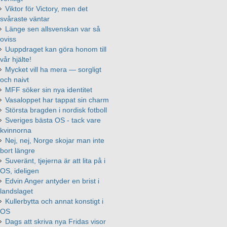
Viktor för Victory, men det
svåraste väntar
Länge sen allsvenskan var så
oviss
Uuppdraget kan göra honom till
vår hjälte!
Mycket vill ha mera — sorgligt
och naivt
MFF söker sin nya identitet
Vasaloppet har tappat sin charm
Största bragden i nordisk fotboll
Sveriges bästa OS - tack vare
kvinnorna
Nej, nej, Norge skojar man inte
bort längre
Suveränt, tjejerna är att lita på i
OS, ideligen
Edvin Anger antyder en brist i
landslaget
Kullerbytta och annat konstigt i
OS
Dags att skriva nya Fridas visor