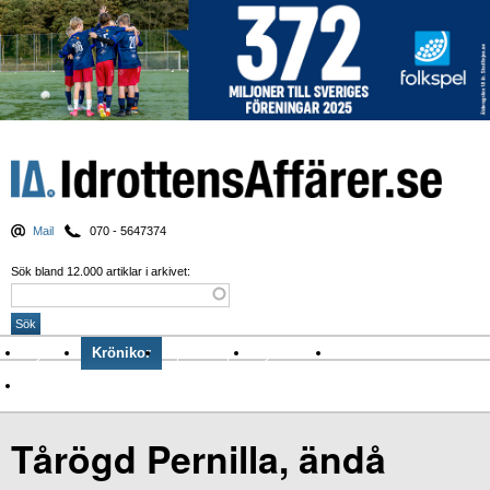
Mail
070 - 5647374
Sök bland 12.000 artiklar i arkivet:
Nyheter
Krönikor
Sport & spel
Nyhetsbrev
Arkiv
Om Idrottens Affärer
Tårögd Pernilla, ändå