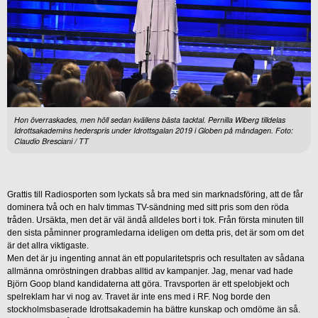
Hon överraskades, men höll sedan kvällens bästa tacktal. Pernilla Wiberg tilldelas
Idrottsakademins hederspris under Idrottsgalan 2019 i Globen på måndagen. Foto:
Claudio Bresciani / TT
Grattis till Radiosporten som lyckats så bra med sin marknadsföring, att de får
dominera två och en halv timmas TV-sändning med sitt pris som den röda
tråden. Ursäkta, men det är väl ändå alldeles bort i tok. Från första minuten till
den sista påminner programledarna ideligen om detta pris, det är som om det
är det allra viktigaste.
Men det är ju ingenting annat än ett popularitetspris och resultaten av sådana
allmänna omröstningen drabbas alltid av kampanjer. Jag, menar vad hade
Björn Goop bland kandidaterna att göra. Travsporten är ett spelobjekt och
spelreklam har vi nog av. Travet är inte ens med i RF. Nog borde den
stockholmsbaserade Idrottsakademin ha bättre kunskap och omdöme än så.