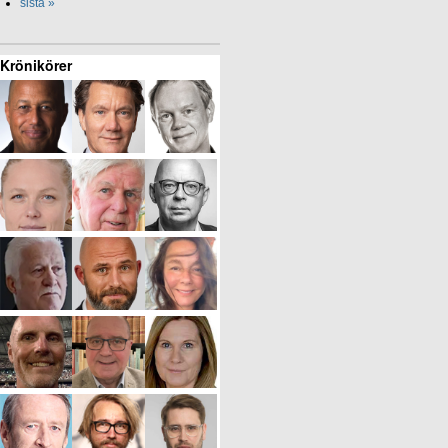
sista »
Krönikörer