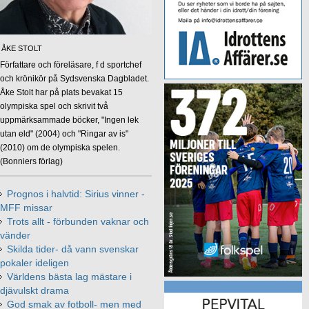
ÅKE STOLT
Författare och föreläsare, f d sportchef
och krönikör på Sydsvenska Dagbladet.
Åke Stolt har på plats bevakat 15
olympiska spel och skrivit två
uppmärksammade böcker, "Ingen lek
utan eld" (2004) och "Ringar av is"
(2010) om de olympiska spelen.
(Bonniers förlag)
Prognos i halvtid: Sirius vinner -
MFF missar
Trots allt - förbunden vaknar och
vänder
Skilda tider- då vann svenskar
pokaler ideligen
Världens bästa lag mästare i
djävulskt drama
God smak av fotboll- men med