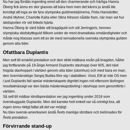
Nu har jag förstås ingenting emot att den charmerande och härliga Hanna
Öberg fick ännu en stor glasvas att bära hem men det känns ju ändå lite
konstigt att inga av de fyra olympiska guldmedaljörerna, Frida Hansdotter,
André Myhrer, Charlotte Kalla eller Stina Nilsson nådde fram, när man vet hur
skidsporten rör vid folkets hjärta.
Hanna Öberg är värd både sitt bragdguld och sitt Jerringpris, hennes
olympiska skidskytteguld tillkom under de mest dramatiska omständigheter och
måste nog klassas som ett av de mest sensationella svenska olympiska gulden
genom alla tider.
Ofattbara Duplantis
Men sett till enskild prestation och den strikt mätbara nivån på bragden, håller
jag fortfarande på 19-årige Armand Duplantis stavhopp över 605, det näst
högsta stavhoppet i världen genom alla tider (utomhus) och med bara en man,
den övermänsklige Sergej Bubka före sig i statistiken. Visst, EM är inte OS men
i just Duplantis fall spelar mästerskapets dignitet ingen roll eftersom tävlingen
resultatmässigt var den bästa mästerskapstävling i stavhopp som genomförts i
världen.
Så sett till mätbar idrottsprestation ser jag ingenting under 2018 som
överskuggade Duplantis. Men det kanske helt enkelt var så orimligt bra, att
ingen ännu riktigt fattat att det var möjligt.
Nu blev svensk-amerikanen ändå Årets manlige idrottare och belönades för
Årets prestation.
Förvirrande stand-up