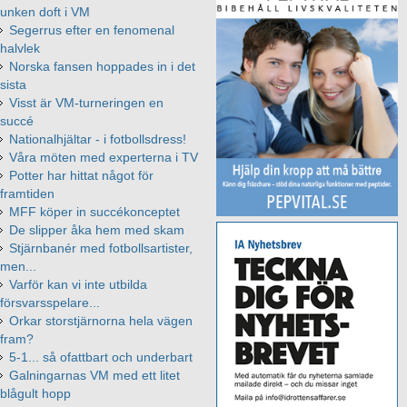
unken doft i VM
Segerrus efter en fenomenal
halvlek
Norska fansen hoppades in i det
sista
Visst är VM-turneringen en
succé
Nationalhjältar - i fotbollsdress!
Våra möten med experterna i TV
Potter har hittat något för
framtiden
MFF köper in succékonceptet
De slipper åka hem med skam
Stjärnbanér med fotbollsartister,
men...
Varför kan vi inte utbilda
försvarsspelare...
Orkar storstjärnorna hela vägen
fram?
5-1... så ofattbart och underbart
Galningarnas VM med ett litet
blågult hopp