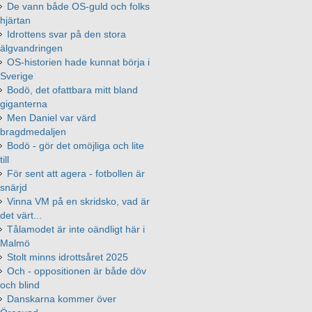
De vann både OS-guld och folks
hjärtan
Idrottens svar på den stora
älgvandringen
OS-historien hade kunnat börja i
Sverige
Bodö, det ofattbara mitt bland
giganterna
Men Daniel var värd
bragdmedaljen
Bodö - gör det omöjliga och lite
till
För sent att agera - fotbollen är
snärjd
Vinna VM på en skridsko, vad är
det värt...
Tålamodet är inte oändligt här i
Malmö
Stolt minns idrottsåret 2025
Och - oppositionen är både döv
och blind
Danskarna kommer över