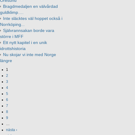
Öresund
Bragdmedaljen en välvårdad
guldklimp….
Inte släcktes väl hoppet också i
Norrköping...
Självrannsakan borde vara
större i MFF
Ett nytt kapitel i en unik
idrottshistoria
Nu skojar vi inte med Norge
längre
1
2
3
4
5
6
7
8
9
…
nästa ›