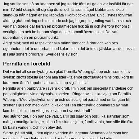
Jag var lite sen på on-knappen så jag trodde först att galan var inställd för när
min TV-bild skärpte till sig såg det ut och lät som något klubbmästerskap i
stand-up från någon enslig lappkåta i Korpitjockovaare. En till synes förvirrad
åldring gick omkring och mumlade och jag begrep ingenting vad han sa och
vad han gjorde där förrän en programledare fick gå in och återföra honom till
verkligheten och be honom säga det de kommit överens om. Det var
uppenbarligen en programpunkt.
Ärligt talat; med all respekt för alla människor och åldrar och kön och
egenheter - det är underbart med kufar - men det är inte självklart att de passar
in i alla sorters program i Sveriges television.
Pernilla en förebild
Det var fint att se en lycklig och glad Pernilla Wiberg gå upp och - som en av
svensk idrotts största genom alla tider - ta emot Idrottsakademins pris. Rörd till
tårar men ändå kapabel att samla ihop sig till ett tal.
Pernilla är en banbrytare i svensk idrott. I min bok om speciella händelser och
personligheter i vinterolympiska spelen - Ringar av is - skrev jag om Pernilla
Wiberg: : ”Med viljestyrka, energi och outtröttlighet parad med en längtan till
scenens ljus och med kvinnlig kaxighet i en idrottsvärld dominerad av män
kom hon att bli den viktigaste kvinnan i svensk idrott.”
Jag står för det. Hon banade väg. Sa till sig själv och oss, lika självklart som
många manliga kolleger, att nu fick studier, jobb, familj vänta, hon ville försöka
bli bäst i världen. Och hon blev det.
Större, på sitt sätt, i den alpina världen än Ingemar Stenmark eftersom hon
med sin mångsidighet och mod också gav sig i kast med de farliga