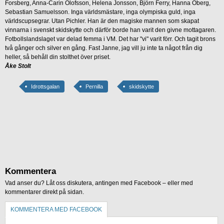
Forsberg, Anna-Carin Olofsson, Helena Jonsson, Björn Ferry, Hanna Öberg,
Sebastian Samuelsson. Inga världsmästare, inga olympiska guld, inga
världscupsegrar. Utan Pichler. Han är den magiske mannen som skapat
vinnarna i svenskt skidskytte och därför borde han varit den givne mottagaren.
Fotbollslandslaget var delad femma i VM. Det har "vi" varit förr. Och tagit brons
två gånger och silver en gång. Fast Janne, jag vill ju inte ta något från dig
heller, så behåll din stolthet över priset.
Åke Stolt
Idrottsgalan
Pernilla
skidskytte
Kommentera
Vad anser du? Låt oss diskutera, antingen med Facebook – eller med
kommentarer direkt på sidan.
KOMMENTERA MED FACEBOOK