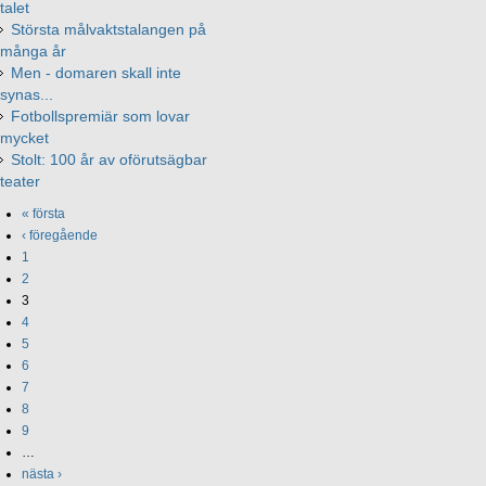
talet
Största målvaktstalangen på
många år
Men - domaren skall inte
synas...
Fotbollspremiär som lovar
mycket
Stolt: 100 år av oförutsägbar
teater
« första
‹ föregående
1
2
3
4
5
6
7
8
9
…
nästa ›