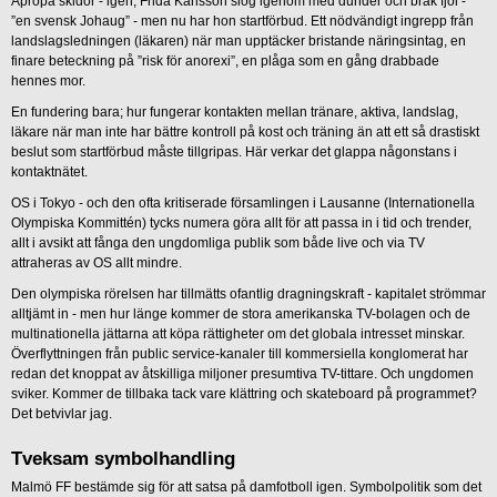
Apropå skidor - igen; Frida Karlsson slog igenom med dunder och brak fjol -
”en svensk Johaug” - men nu har hon startförbud. Ett nödvändigt ingrepp från
landslagsledningen (läkaren) när man upptäcker bristande näringsintag, en
finare beteckning på ”risk för anorexi”, en plåga som en gång drabbade
hennes mor.
En fundering bara; hur fungerar kontakten mellan tränare, aktiva, landslag,
läkare när man inte har bättre kontroll på kost och träning än att ett så drastiskt
beslut som startförbud måste tillgripas. Här verkar det glappa någonstans i
kontaktnätet.
OS i Tokyo - och den ofta kritiserade församlingen i Lausanne (Internationella
Olympiska Kommittén) tycks numera göra allt för att passa in i tid och trender,
allt i avsikt att fånga den ungdomliga publik som både live och via TV
attraheras av OS allt mindre.
Den olympiska rörelsen har tillmätts ofantlig dragningskraft - kapitalet strömmar
alltjämt in - men hur länge kommer de stora amerikanska TV-bolagen och de
multinationella jättarna att köpa rättigheter om det globala intresset minskar.
Överflyttningen från public service-kanaler till kommersiella konglomerat har
redan det knoppat av åtskilliga miljoner presumtiva TV-tittare. Och ungdomen
sviker. Kommer de tillbaka tack vare klättring och skateboard på programmet?
Det betvivlar jag.
Tveksam symbolhandling
Malmö FF bestämde sig för att satsa på damfotboll igen. Symbolpolitik som det