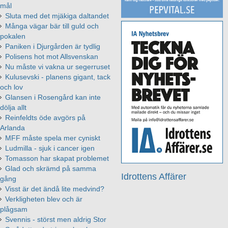
mål
Sluta med det mjäkiga daltandet
Många vägar bär till guld och
pokalen
Paniken i Djurgården är tydlig
Polisens hot mot Allsvenskan
Nu måste vi vakna ur segerruset
Kulusevski - planens gigant, tack
och lov
Glansen i Rosengård kan inte
dölja allt
Reinfeldts öde avgörs på
Arlanda
MFF måste spela mer cyniskt
Ludmilla - sjuk i cancer igen
Tomasson har skapat problemet
Glad och skrämd på samma
Idrottens Affärer
gång
Visst är det ändå lite medvind?
Verkligheten blev och är
plågsam
Svennis - störst men aldrig Stor