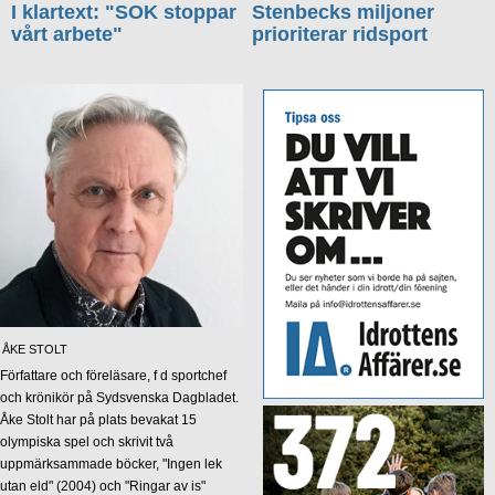
I klartext: "SOK stoppar
Stenbecks miljoner
vårt arbete"
prioriterar ridsport
ÅKE STOLT
Författare och föreläsare, f d sportchef
och krönikör på Sydsvenska Dagbladet.
Åke Stolt har på plats bevakat 15
olympiska spel och skrivit två
uppmärksammade böcker, "Ingen lek
utan eld" (2004) och "Ringar av is"