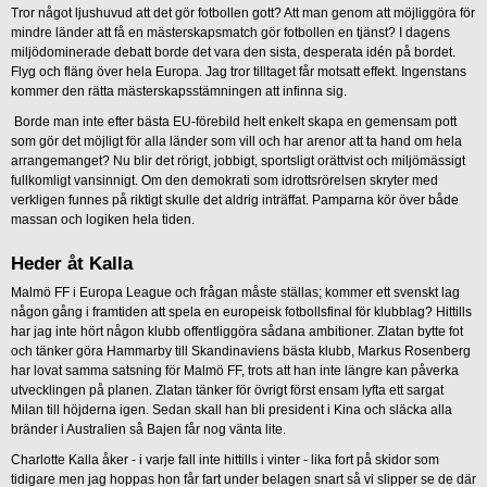
Tror något ljushuvud att det gör fotbollen gott? Att man genom att möjliggöra för
mindre länder att få en mästerskapsmatch gör fotbollen en tjänst? I dagens
miljödominerade debatt borde det vara den sista, desperata idén på bordet.
Flyg och fläng över hela Europa. Jag tror tilltaget får motsatt effekt. Ingenstans
kommer den rätta mästerskapsstämningen att infinna sig.
Borde man inte efter bästa EU-förebild helt enkelt skapa en gemensam pott
som gör det möjligt för alla länder som vill och har arenor att ta hand om hela
arrangemanget? Nu blir det rörigt, jobbigt, sportsligt orättvist och miljömässigt
fullkomligt vansinnigt. Om den demokrati som idrottsrörelsen skryter med
verkligen funnes på riktigt skulle det aldrig inträffat. Pamparna kör över både
massan och logiken hela tiden.
Heder åt Kalla
Malmö FF i Europa League och frågan måste ställas; kommer ett svenskt lag
någon gång i framtiden att spela en europeisk fotbollsfinal för klubblag? Hittills
har jag inte hört någon klubb offentliggöra sådana ambitioner. Zlatan bytte fot
och tänker göra Hammarby till Skandinaviens bästa klubb, Markus Rosenberg
har lovat samma satsning för Malmö FF, trots att han inte längre kan påverka
utvecklingen på planen. Zlatan tänker för övrigt först ensam lyfta ett sargat
Milan till höjderna igen. Sedan skall han bli president i Kina och släcka alla
bränder i Australien så Bajen får nog vänta lite.
Charlotte Kalla åker - i varje fall inte hittills i vinter - lika fort på skidor som
tidigare men jag hoppas hon får fart under belagen snart så vi slipper se de där