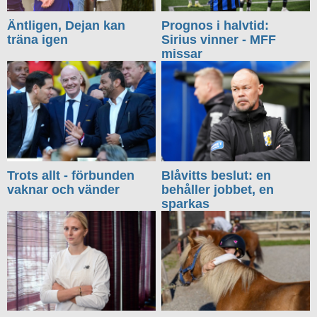
Äntligen, Dejan kan
Prognos i halvtid:
träna igen
Sirius vinner - MFF
missar
Trots allt - förbunden
Blåvitts beslut: en
vaknar och vänder
behåller jobbet, en
sparkas