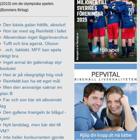
(2010) om de olympiska spelen.
(Bonniers förlag)
Den bästa galan hittills, absolut!
Hon tar med sig Reinfeldt i fallet
Allsvenskan inget lågprisvaruhus
Tufft och bra agerat, Olsson
..och, faktiskt, MFF kan spela
riktigt bra
Inget annat än galenskap styr
beslutet
Han är på obegripligt hög nivå
Reinfeldt kan ha ett eget mål
Men den ansvarige saknar en
plan B
Far och son bär ett allsvenskt
lag
Den gyllene triangeln är blågul -
igen!
Nytt landslag, men bär det till
VM?
Inte heller konkurrenten gjorde