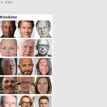
sista »
Krönikörer