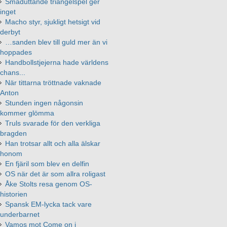
Småduttande triangelspel ger
inget
Macho styr, sjukligt hetsigt vid
derbyt
…sanden blev till guld mer än vi
hoppades
Handbollstjejerna hade världens
chans...
När tittarna tröttnade vaknade
Anton
Stunden ingen någonsin
kommer glömma
Truls svarade för den verkliga
bragden
Han trotsar allt och alla älskar
honom
En fjäril som blev en delfin
OS när det är som allra roligast
Åke Stolts resa genom OS-
historien
Spansk EM-lycka tack vare
underbarnet
Vamos mot Come on i