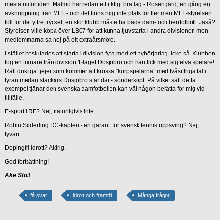
mesta nuförtiden. Malmö har redan ett riktigt bra lag - Rosengård, en gång en
avknoppning från MFF - och det finns nog inte plats för fler men MFF-styrelsen
föll för det yttre trycket; en stor klubb måste ha både dam- och herrfotboll. Jaså?
Styrelsen ville köpa över LB07 för att kunna tjuvstarta i andra divisionen men
medlemmarna sa nej på ett extraårsmöte.
I stället beslutades att starta i division fyra med ett nybörjarlag. Icke så. Klubben
tog en tränare från division 1-laget Dösjöbro och han fick med sig elva spelare!
Rätt duktiga tjejer som kommer att krossa ”korpspelarna” med tvåsiffriga tal i
fyran medan stackars Dösjöbro står där - sönderköpt. På vilket sätt detta
exempel tjänar den svenska damfotbollen kan väl någon berätta för mig vid
tillfälle.
E-sport i RF? Nej, naturligtvis inte.
Robin Söderling DC-kapten - en garanti för svensk tennis uppsving? Nej,
tyvärr.
Dopingfri idrott? Aldrig.
God fortsättning!
Åke Stolt
få svar
idrott och framtid
Många frågor