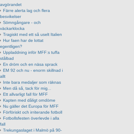
avgörandet
Färre alerta lag och flera
besvikelser
Sömngångare - och
väckarklocka
Tragiskt med ett så uselt Italien
Hur faen har de lottat
egentligen?
Uppladdning inför MFF:s tuffa
stålbad
En dröm och en näsa sprack
EM 92 och nu - enorm skillnad i
allt
Inte bara medaljer som räknas
Men då så, tack för mig...
Ett allvarligt fall för MFF
Kapten med dåligt omdöme
Nu gäller det Europa för MFF
Förföriskt och irriterande fotboll
Fotbollsfesten överlevde i alla
fall
Trekungaslaget i Malmö på 90-