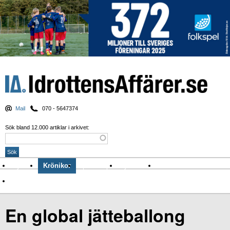
Mail
070 - 5647374
Sök bland 12.000 artiklar i arkivet:
Nyheter
Krönikor
Sport & spel
Nyhetsbrev
Arkiv
Om Idrottens Affärer
En global jätteballong