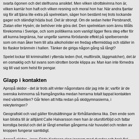
svarta ögonen och det stelfrusna ansiktet. Men vilken idrottskvinna hon är,
vilken karriär hon haft och vilken resning och moral hon har. När andra fjantar
sig för att tjäna lite extra på spelreklam, säger hon bestämt nej trots lockande
gager och ständigt höjda bud. Det är strongt. Om de sedan heter Persbrandt,
Zlatan eller Hysén; de behöver inte göra det. Den spelreklam som ännu tillåts
förekomma i Sverige, och som politikerna som vanligt ligger flera steg efter för
att kunna begränsa, har ungefär samma förödande effekt på spelberoende
som om man åker hem till alla alkoholister en fredag eftermiddag och ställer in
tio flaskor brännvin i hallen. Tänker de giriga någon gång så långt?
Spelet lockar till kriminalitet i yttersta leden (hot, mutförsök, läggmatcher), det är
en osmaklig och ful svans som idrotten borde klippa av. Man kan inte förnedra
sig till vad som helst för pengar.
Glapp i kontakten
Apropå skidor - det är trots allt vinter någonstans där jag inte är; varför är de
svenska kvinnorna så framgångsrika medan herrarna totalt tappat kontakten
med världseliten? Går felen att hitta redan på skidgymnasierna, i
rekryteringen?
Geografiskt och vad gäller förutsättningar är förhållandena lika. Den ende som
kan blixtra till är alltjämt Calle Halvarsson men han är otursförföljd och fattar
konstiga beslut och det är långt emellan gångerna när huvudet och resten av
kroppen fungerar samtidigt.