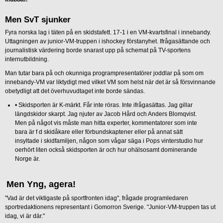
Men SvT sjunker
Fyra norska lag i täten på en skidstafett. 17-1 i en VM-kvartsfinal i innebandy.
Uttagningen av junior-VM-truppen i ishockey förstanyhet. Ifrågasättande och
journalistisk värdering borde snarast upp på schemat på TV-sportens
internutbildning.
Man tutar bara på och okunniga programpresentatörer joddlar på som om
innebandy-VM var liktydigt med vilket VM som helst när det är så försvinnande
obetydligt att det överhuvudtaget inte borde sändas.
•
Skidsporten är K-märkt. Får inte röras. Inte ifrågasättas. Jag gillar
längdskidor skarpt. Jag njuter av Jacob Hård och Anders Blomqvist.
Men på något vis måste man hitta experter, kommentatorer som inte
bara är f d skidåkare eller förbundskaptener eller på annat sätt
insyltade i skidfamiljen, någon som vågar säga i Pops vinterstudio hur
oerhört liten också skidsporten är och hur ohälsosamt dominerande
Norge är.
Men Yng, agera!
"Vad är det viktigaste på sportfronten idag", frågade programledaren
sportredaktionens representant i Gomorron Sverige. "Junior-VM-truppen tas ut
idag, vi är där."