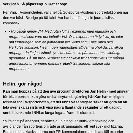
Verkligen. Så påpassligt. Vilket scoop!
Per Yng, TV-sportchefen, var chef på Göteborgs-Postens sportredaktionen när
den var bäst i Sverige på 80-talet. Var har han förlagt sin journalistiska
kompass?
•
Nu pågår junior-VM. Med rutan full av experter, med magasin och
programtid som vore det fotbolls-VM. Och experterna är lyriska, de talar
om turneringen som en jultradition lika viktig som Kalle Anka och
Herkules Jonsson. Inser ingen någonstans att denna ohöljda, välvilliga
propaganda för just ishockeyn i det närmaste påminner om otillbörligt
gynnande. På sin produkt säljer sig hockeyn till näringslivet. Hur många
andra juniorturneringen nämns i rutan? Satsningen saknar alla
proportioner.
Helin, gör något!
Kan man hoppas på att den nye programdirektören Jan Helin - med ansvar
för bl a sporten - kan göra en banbrytande gärning här.Kan han möjligen
förklara för TV-sportchefen, att det finns väsentligare saker att göra än att
leta svenska assists och visa några flämtande sekunder ur ett dagligt,
seriellt lunkande i NHL:s långa isgata fram till slutspel.
SvT:s brist på analyser, debatter, djupintervjuer, kritisk granskning och
avslöjande från sportens område är skrämmande, ett rent svek mot tittarna.
Bort med hejaklacksledarna och PR-kommentatorerna och anställ experter