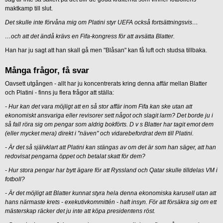
maktkamp till slut.
Det skulle inte förvåna mig om Platini styr UEFA också fortsättningsvis…
…och att det ändå krävs en Fifa-kongress för att avsätta Blatter.
Han har ju sagt att han skall gå men "Blåsan" kan få luft och studsa tillbaka.
Många frågor, få svar
Oavsett utgången - allt har ju koncentrerats kring denna affär mellan Blatter
och Platini - finns ju flera frågor att ställa:
- Hur kan det vara möjligt att en så stor affär inom Fifa kan ske utan att
ekonomiskt ansvariga eller revisorer sett något och slagit larm? Det borde ju i
så fall röra sig om pengar som aldrig bokförts. D v s Blatter har tagit emot dem
(eller mycket mera) direkt i "näven" och vidarebefordrat dem till Platini.
- Är det så självklart att Platini kan stängas av om det är som han säger, att han
redovisat pengarna öppet och betalat skatt för dem?
- Hur stora pengar har bytt ägare för att Ryssland och Qatar skulle tilldelas VM i
fotboll?
- Är det möjligt att Blatter kunnat styra hela denna ekonomiska karusell utan att
hans närmaste krets - exekutivkommittén - haft insyn. För att försäkra sig om ett
mästerskap räcker det ju inte att köpa presidentens röst.