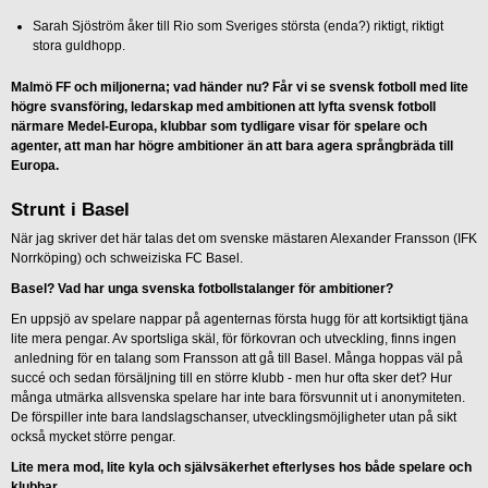
Sarah Sjöström åker till Rio som Sveriges största (enda?) riktigt, riktigt
stora guldhopp.
Malmö FF och miljonerna; vad händer nu? Får vi se svensk fotboll med lite
högre svansföring, ledarskap med ambitionen att lyfta svensk fotboll
närmare Medel-Europa, klubbar som tydligare visar för spelare och
agenter, att man har högre ambitioner än att bara agera språngbräda till
Europa.
Strunt i Basel
När jag skriver det här talas det om svenske mästaren Alexander Fransson (IFK
Norrköping) och schweiziska FC Basel.
Basel? Vad har unga svenska fotbollstalanger för ambitioner?
En uppsjö av spelare nappar på agenternas första hugg för att kortsiktigt tjäna
lite mera pengar. Av sportsliga skäl, för förkovran och utveckling, finns ingen
anledning för en talang som Fransson att gå till Basel. Många hoppas väl på
succé och sedan försäljning till en större klubb - men hur ofta sker det? Hur
många utmärka allsvenska spelare har inte bara försvunnit ut i anonymiteten.
De förspiller inte bara landslagschanser, utvecklingsmöjligheter utan på sikt
också mycket större pengar.
Lite mera mod, lite kyla och självsäkerhet efterlyses hos både spelare och
klubbar.