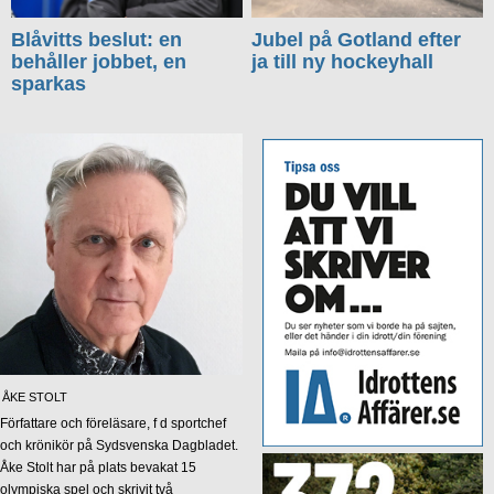
Blåvitts beslut: en
Jubel på Gotland efter
behåller jobbet, en
ja till ny hockeyhall
sparkas
ÅKE STOLT
Författare och föreläsare, f d sportchef
och krönikör på Sydsvenska Dagbladet.
Åke Stolt har på plats bevakat 15
olympiska spel och skrivit två