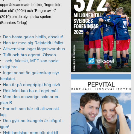
uppmärksammade böcker, "Ingen lek
utan eld" (2004) och "Ringar av is"
(2010) om de olympiska spelen.
(Bonniers förlag)
Den bästa galan hittills, absolut!
Hon tar med sig Reinfeldt i fallet
Allsvenskan inget lågprisvaruhus
Tufft och bra agerat, Olsson
..och, faktiskt, MFF kan spela
riktigt bra
Inget annat än galenskap styr
beslutet
Han är på obegripligt hög nivå
Reinfeldt kan ha ett eget mål
Men den ansvarige saknar en
plan B
Far och son bär ett allsvenskt
lag
Den gyllene triangeln är blågul -
igen!
Nytt landslag, men bär det till