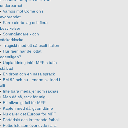
underbarnet
Vamos mot Come on i
avgörandet
Färre alerta lag och flera
besvikelser
Sömngångare - och
väckarklocka
Tragiskt med ett så uselt Italien
Hur faen har de lottat
egentligen?
Uppladdning inför MFF:s tuffa
stålbad
En dröm och en näsa sprack
EM 92 och nu - enorm skillnad i
allt
Inte bara medaljer som räknas
Men då så, tack för mig...
Ett allvarligt fall för MFF
Kapten med dåligt omdöme
Nu gäller det Europa för MFF
Förföriskt och irriterande fotboll
Fotbollsfesten överlevde i alla