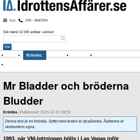
Mail
070 - 5647374
Sök bland 12.000 artiklar i arkivet:
Nyheter
Krönikor
Sport & spel
Nyhetsbrev
Arkiv
Om Idrottens Affärer
Mr Bladder och bröderna
Bludder
Krönika
| Publicerad: 2015-12-31 08:51
Denna text är en krönika. Syftet med texten är att påverka. Åsikterna är
skribentens egna.
1993, när VM-lottningen hölls i Las Vegas inför