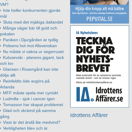
VM?
Inte heller konkurrenten gjorde
mål
Sluta med det mjäkiga daltandet
Många vägar bär till guld och
pokalen
Paniken i Djurgården är tydlig
Polisens hot mot Allsvenskan
Nu måste vi vakna ur segerruset
Kulusevski - planens gigant, tack
och lov
Glansen i Rosengård kan inte
dölja allt
Reinfeldts öde avgörs på
Arlanda
MFF måste spela mer cyniskt
Ludmilla - sjuk i cancer igen
Tomasson har skapat problemet
Glad och skrämd på samma
Idrottens Affärer
gång
Visst är det ändå lite medvind?
Verkligheten blev och är