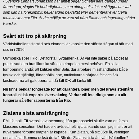
- Svenske Lennart Johansson har antytt oegentligheter flera gånger under
årens lopp, slagits för hederligheten, men aldrig helt talat ur skägget om vad
som kan ha förekommit, heller aldrig bekräftat eller dementerat eventuella
mutattacker mot Fifa. Är det möjligt att vara så nära Blatter och ingenting märka.
Kanske.
Svårt att tro på skärpning
Världsfotbollens framtid och ekonomi är kanske den största frågan vi bär med
oss in i 2016.
Olympiska spel i Rio. Det första i Sydamerika. Är väl inte säker på att det är
precis vad den brasilianska världsmetropolen mest behöver. En stilla
förhoppning ändå; att kritiken efter Sotji, där arbetare misshandlades både
fysiskt och själsligt, löner hölls inne, mutkolvarna härjade fritt och fick
kostnaderna att galoppera, ändå fått IOK att tänka till.
Nu finns pengar fonderade för att garantera löner. Men det krävs stenhård
kontroll, nitisk expertis, övervakning. Verkar väl inte riktigt som att allt
fungerar så efter rapporterna från Rio.
Zlatans sista ansträngning
EM i fotboll. Ett svenskt avancemang från gruppspelet skulle vara en första
klassens sensation. Det hade krävts ett helt nytt tänkande som jag inte tror att
nuvarande förbundskapten är kapabel. Kan Zlatan, på sitt 35:e år, verkligen
ensam åstadkomma också detta? Blir det Zlatans sista år i världsfotbollen?