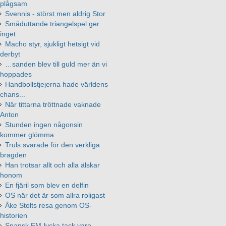
plågsam
Svennis - störst men aldrig Stor
Småduttande triangelspel ger
inget
Macho styr, sjukligt hetsigt vid
derbyt
…sanden blev till guld mer än vi
hoppades
Handbollstjejerna hade världens
chans...
När tittarna tröttnade vaknade
Anton
Stunden ingen någonsin
kommer glömma
Truls svarade för den verkliga
bragden
Han trotsar allt och alla älskar
honom
En fjäril som blev en delfin
OS när det är som allra roligast
Åke Stolts resa genom OS-
historien
Spansk EM-lycka tack vare