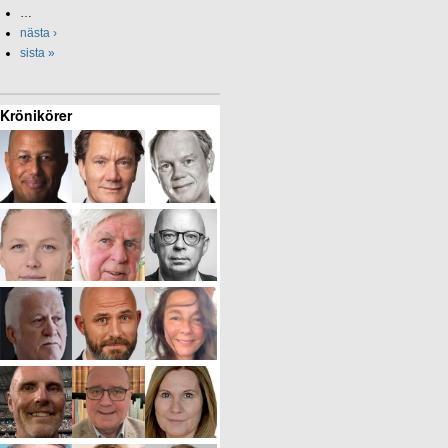
…
nästa ›
sista »
Krönikörer