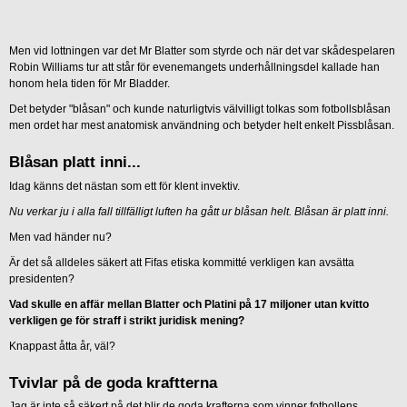
Men vid lottningen var det Mr Blatter som styrde och när det var skådespelaren
Robin Williams tur att står för evenemangets underhållningsdel kallade han
honom hela tiden för Mr Bladder.
Det betyder "blåsan" och kunde naturligtvis välvilligt tolkas som fotbollsblåsan
men ordet har mest anatomisk användning och betyder helt enkelt Pissblåsan.
Blåsan platt inni...
Idag känns det nästan som ett för klent invektiv.
Nu verkar ju i alla fall tillfälligt luften ha gått ur blåsan helt.
Blåsan är platt inni.
Men vad händer nu?
Är det så alldeles säkert att Fifas etiska kommitté verkligen kan avsätta
presidenten?
Vad skulle en affär mellan Blatter och Platini på 17 miljoner utan kvitto
verkligen ge för straff i strikt juridisk mening?
Knappast åtta år, väl?
Tvivlar på de goda kraftterna
Jag är inte så säkert på det blir de goda krafterna som vinner fotbollens